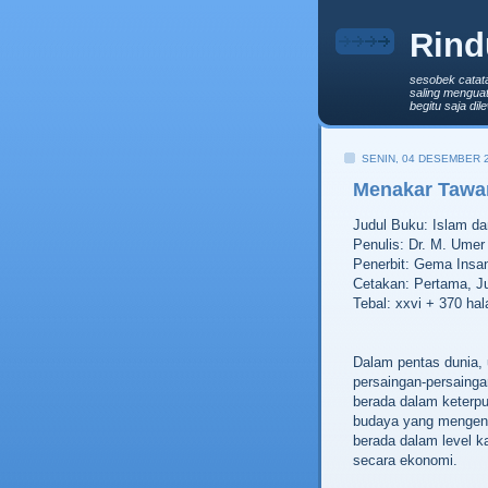
Rind
sesobek catat
saling menguat
begitu saja di
SENIN, 04 DESEMBER 
Menakar Tawa
Judul Buku: Islam d
Penulis: Dr. M. Umer
Penerbit: Gema Insan
Cetakan: Pertama, J
Tebal: xxvi + 370 ha
Dalam pentas dunia, u
persaingan-persaingan
berada dalam keterpu
budaya yang mengen
berada dalam level k
secara ekonomi.