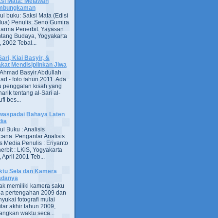
si Mata: Melawan
mbungkaman
ul buku: Saksi Mata (Edisi
ua) Penulis: Seno Gumira
darma Penerbit: Yayasan
tang Budaya, Yogyakarta
 2002 Tebal...
Sari, Kiai Basyir, &
akat Mendisiplinkan Jiwa
Ahmad Basyir Abdullah
jad - foto tahun 2011. Ada
u penggalan kisah yang
arik tentang al-Sari al-
fi bes...
aspadai Bahaya Laten
dia
ul Buku : Analisis
ana: Pengantar Analisis
s Media Penulis : Eriyanto
erbit : LKiS, Yogyakarta
 April 2001 Teb...
tu Sela dan Kamera
adanya
ak memiliki kamera saku
a pertengahan 2009 dan
yukai fotografi mulai
itar akhir tahun 2009,
ngkan waktu seca...