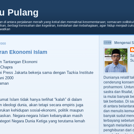
u Pulang
an di antara perjalanan meraih yang kekal dan memaknai kesementaraan; semacam solilokui
kan, berbagi keresahan dan kegetiran, keindahan dan kebahagiaan, agar hidup menjadi cuku
lewatkan
Mengenai 
2000
ran Ekonomi Islam
Sa
Su
an Tantangan Ekonomi
 Chapra
i Press Jakarta bekerja sama dengan Tazkia Institute
Dunianya relatif t
uni 2000
cenderung konserv
laman
proharmoni. Untun
sastra dan filsafa
ia mulai banyak be
mat Islam tidak hanya terlihat “kalah” di dalam
tak berbatas. Di s
 ideologi dunia, akan tetapi secara empiris juga
di antara belanta
rukan kehidupan sosial-ekonomi, politik maupun
dan menulis kemu
askan. Negara-negara Islam kebanyakan masih
banyak sudut men
terbayang sebelumn
ategori Negara Dunia Ketiga yang terutama lemah
tengah melarikan d
penghiburan dari 