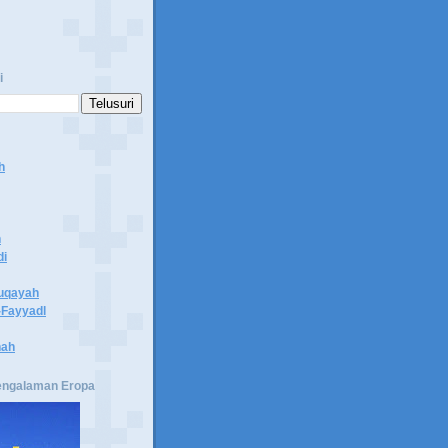
i
h
n
di
uqayah
Fayyadl
hah
engalaman Eropa