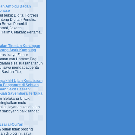
jah Ambigu Badan
onase
ul buku: Digital Fortress
nteng Digital) Penulis:
 Brown Penerbit:
ambi, Jakarta
 Halim Cetakan: Pertama,
tian Tito dan Kenangan
orang Anak Kampung
strasi karya Zainur
hman van Hamme Pagi
, dalam sisa suasana tahun
u, saya mendapat berita
astian Tito, ...
gakhiri Ujian Kesabaran
a Pengantre di Sebuah
ah Sakit Daerah:
uah Sayembara Terbuka
ar Belakang Untuk
ingkatkan mutu
kat, layanan kesehatan
 sakit yang baik sangat
Esai al-Qur’an
 bulan tidak posting
san di blog ini, saya