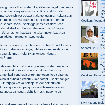
Sak
Pe
h yang menjadikan sistem kapitalisme gagal memenuhi
Jud
Ked
aan dan kebahagiaan manusia. Bila produksi atau
Aji
ertentu sepenuhnya berada pada genggaman kekuasaan
Ben
da jaminan bahwa distribusi atau produksi tersebut
Cetakan: Keempat,
 secara sosial, sehingga prinsip efisiensi dan
Al-
telah diabaikan. Dengan demikian, tulis Chapra
Tir
. Schumacher, kapitalisme telah melembagakan
KH 
eniadakan tanggung jawab sosial.
Saj
sat
men
lisme sebenarnya telah hancur ketika terjadi Depresi
Saqathi (w. 867), su
0-an. Sebagai gantinya, dilakukan sejumlah revisi
 yang akhirnya melahirkan konsep Negara
Mew
re State).
Me
Jud
Wac
ahteraan lahir untuk mengimbangi sistem ekonomi
Tek
kan individu sekaligus negara dalam kegiatan
Pen
a menjadi penengah untuk mencapai kesejahteraan
Cetakan : Pertama,
bsidi-subsidi tertentu. Akan tetapi, keseimbangan
Wak
ulit terjaga ketika belanja sektor pemerintah
Se
dibarengi dengan pengurangan klaim-klaim atas
Sej
a anggaran negara defisit, meski pajak telah
pad
men
sek
saya kadang melua
em sosialisme memiliki asumsi adanya keharmonisan