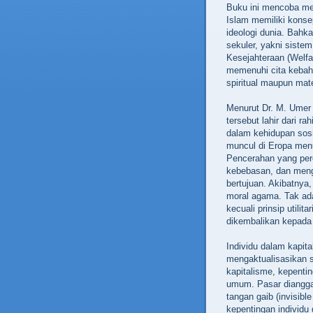
Buku ini mencoba m
Islam memiliki kons
ideologi dunia. Bahka
sekuler, yakni siste
Kesejahteraan (Welfar
memenuhi cita kebah
spiritual maupun mate
Menurut Dr. M. Umer 
tersebut lahir dari 
dalam kehidupan sosi
muncul di Eropa men
Pencerahan yang per
kebebasan, dan meng
bertujuan. Akibatnya,
moral agama. Tak ada
kecuali prinsip util
dikembalikan kepada
Individu dalam kapit
mengaktualisasikan s
kapitalisme, kepentin
umum. Pasar diangga
tangan gaib (invisib
kepentingan individ