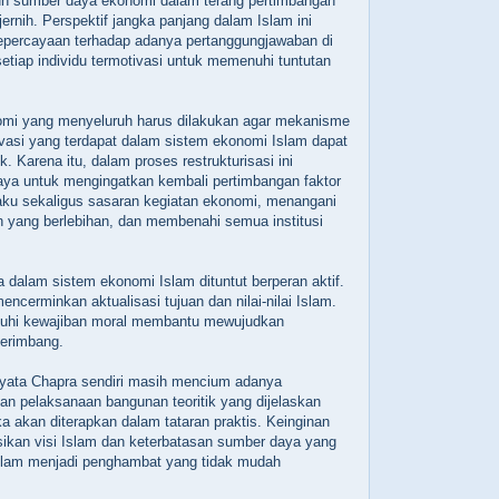
h sumber daya ekonomi dalam terang pertimbangan
ernih. Perspektif jangka panjang dalam Islam ini
epercayaan terhadap adanya pertanggungjawaban di
setiap individu termotivasi untuk memenuhi tuntutan
.
nomi yang menyeluruh harus dilakukan agar mekanisme
tivasi yang terdapat dalam sistem ekonomi Islam dapat
k. Karena itu, dalam proses restrukturisasi ini
aya untuk mengingatkan kembali pertimbangan faktor
aku sekaligus sasaran kegiatan ekonomi, menangani
 yang berlebihan, dan membenahi semua institusi
a dalam sistem ekonomi Islam dituntut berperan aktif.
ncerminkan aktualisasi tujuan dan nilai-nilai Islam.
uhi kewajiban moral membantu mewujudkan
berimbang.
ernyata Chapra sendiri masih mencium adanya
n pelaksanaan bangunan teoritik yang dijelaskan
ika akan diterapkan dalam tataran praktis. Keinginan
ikan visi Islam dan keterbatasan sumber daya yang
Islam menjadi penghambat yang tidak mudah