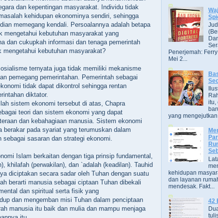
egara dan kepentingan masyarakat. Individu tidak
Wa
masalah kehidupan ekonominya sendiri, sehingga
Spi
dian memegang kendali. Persoalannya adalah betapa
Jud
(Be
uk mengetahui kebutuhan masyarakat yang
Dan
na dan cukupkah informasi dan tenaga pemerintah
Ser
uk mengetahui kebutuhan masyarakat?
Penerjemah: Ferry
Mei 2...
 sosialisme ternyata juga tidak memiliki mekanisme
Bas
jakan pemegang pemerintahan. Pemerintah sebagai
Se
onomi tidak dapat dikontrol sehingga rentan
Ilu
intahan diktator.
Ra
itu
lah sistem ekonomi tersebut di atas, Chapra
bar
bagai teori dan sistem ekonomi yang dapat
yang mengejutkan. B
teraan dan kebahagiaan manusia. Sistem ekonomi
a berakar pada syariat yang terumuskan dalam
Men
Par
 sebagai sasaran dan strategi ekonomi.
Rum
Seb
omi Islam berkaitan dengan tiga prinsip fundamental,
Lat
), khilafah (perwakilan), dan `adalah (keadilan). Tauhid
men
kehidupan masyara
aya diciptakan secara sadar oleh Tuhan dengan suatu
dan layanan rumah
afah berarti manusia sebagai ciptaan Tuhan dibekali
mendesak. Fakt...
tal dan spiritual serta fisik yang
dup dan mengemban misi Tuhan dalam penciptaan
42 
trah manusia itu baik dan mulia dan mampu menjaga
Dua
tuli
annya itu.