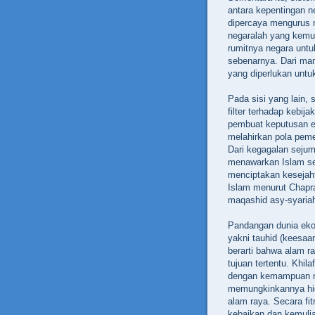
antara kepentingan n
dipercaya mengurus 
negaralah yang kemu
rumitnya negara unt
sebenarnya. Dari ma
yang diperlukan unt
Pada sisi yang lain,
filter terhadap kebi
pembuat keputusan ek
melahirkan pola pemer
Dari kegagalan sejum
menawarkan Islam se
menciptakan kesejah
Islam menurut Chapr
maqashid asy-syariah
Pandangan dunia ekon
yakni tauhid (keesaan
berarti bahwa alam r
tujuan tertentu. Khil
dengan kemampuan men
memungkinkannya hi
alam raya. Secara fi
kebaikan dan kemulia