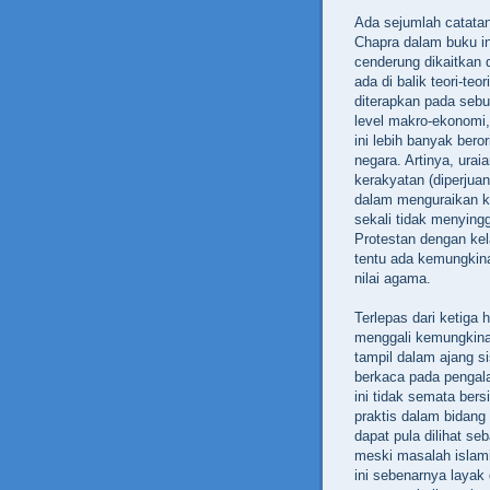
Ada sejumlah catatan
Chapra dalam buku in
cenderung dikaitkan
ada di balik teori-teo
diterapkan pada sebu
level makro-ekonomi
ini lebih banyak bero
negara. Artinya, ura
kerakyatan (diperjua
dalam menguraikan k
sekali tidak menying
Protestan dengan kela
tentu ada kemungkina
nilai agama.
Terlepas dari ketiga 
menggali kemungkina
tampil dalam ajang s
berkaca pada pengala
ini tidak semata bersi
praktis dalam bidang
dapat pula dilihat s
meski masalah islamis
ini sebenarnya layak