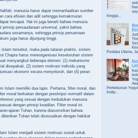
seb
Nam
khalifah, manusia harus dapat memanfaatkan sumber
say
hingga...
n cara efisien dan adil sehingga kemakmuran
apat tercapai. Hal ini juga berarti bahwa manusia
Mor
t prinsip persaudaraan universal, yakni bahwa
Ber
audara sesamanya, sehingga prinsip persamaan
Jud
kum juga harus dijunjung tinggi.
Thi
Ses
Kin
 Islam tersebut, maka pada tataran praktis, sistem
Pustaka Utama, Jak
ut Chapra harus mereorganisasi keseluruhan sistem
uat menyangkut beberapa elemen: (1) mekanisme
Nas
Lam
ial disepakati, (2) sistem motivasi individu yang
Kal
kturisasi ekonomi secara menyeluruh, dan (4) peran
Ind
Yog
Aka
Perkebunan Yogya
m Islam memiliki dua lapis. Pertama, filter moral, dan
Instip...
Filter moral berkaitan dengan preskripsi normatif dalam
eferensi yang sesuai dengan kedudukan manusia
sesuai dengan prinsip keadilan. Filter moral ini
jaran-ajaran Tuhan, karena diasumsikan bahwa
g diberikan Tuhan telah disesuaikan dengan hakikat
am Islam menjadi sistem motivasi sosial untuk