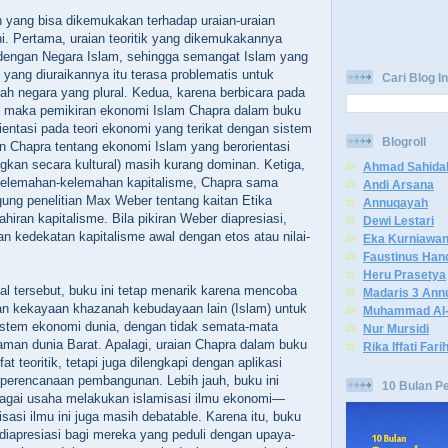
 yang bisa dikemukakan terhadap uraian-uraian
i. Pertama, uraian teoritik yang dikemukakannya
 dengan Negara Islam, sehingga semangat Islam yang
ri yang diuraikannya itu terasa problematis untuk
Cari Blog In
ah negara yang plural. Kedua, karena berbicara pada
, maka pemikiran ekonomi Islam Chapra dalam buku
rientasi pada teori ekonomi yang terikat dengan sistem
Blogroll
ian Chapra tentang ekonomi Islam yang berorientasi
ngkan secara kultural) masih kurang dominan. Ketiga,
Ahmad Sahida
elemahan-kelemahan kapitalisme, Chapra sama
Andi Arsana
gung penelitian Max Weber tentang kaitan Etika
Annuqayah
hiran kapitalisme. Bila pikiran Weber diapresiasi,
Dewi Lestari
n kedekatan kapitalisme awal dengan etos atau nilai-
Eka Kurniawa
Faustinus Han
Heru Prasetya
hal tersebut, buku ini tetap menarik karena mencoba
Madaris 3 Ann
n kekayaan khazanah kebudayaan lain (Islam) untuk
Muhammad Al-
istem ekonomi dunia, dengan tidak semata-mata
Nur Mursidi
man dunia Barat. Apalagi, uraian Chapra dalam buku
Rika Iffati Fari
fat teoritik, tetapi juga dilengkapi dengan aplikasi
 perencanaan pembangunan. Lebih jauh, buku ini
10 Bulan P
ebagai usaha melakukan islamisasi ilmu ekonomi—
asi ilmu ini juga masih debatable. Karena itu, buku
 diapresiasi bagi mereka yang peduli dengan upaya-