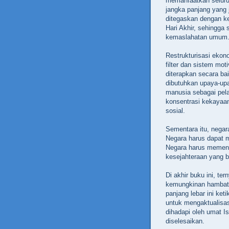
memanfaatkan seluru
jangka panjang yang j
ditegaskan dengan k
Hari Akhir, sehingga 
kemaslahatan umum
Restrukturisasi eko
filter dan sistem mo
diterapkan secara bai
dibutuhkan upaya-up
manusia sebagai pel
konsentrasi kekayaan
sosial.
Sementara itu, negar
Negara harus dapat me
Negara harus memen
kesejahteraan yang 
Di akhir buku ini, t
kemungkinan hambata
panjang lebar ini ket
untuk mengaktualisas
dihadapi oleh umat 
diselesaikan.