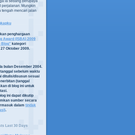
ga ia sedang berupaya
 perjalanan. Mungkin
tru tengah mencari jalan
ngkapku
tkan penghargaan
og Award (ISBA) 2009
g Blog"
kategori
 27 Oktober 2009.
ada bulan Desember 2004.
rtanggal sebelum waktu
i ditulis/disusun sesuai
nerbitan (tanggal
kan di blog ini untuk
asi.
log ini dapat dikutip
mkan sumber secara
termasuk dalam
tindak
asi)
.
sts Last 30 Days