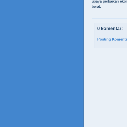
upaya perbaikan eko
berat.
0 komentar:
Posting Komenta