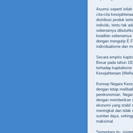
Asumsi seperti inila
cita-cita kesejahter
distribusi produk t
individu, tentu tak a
sebenarnya dibutuhkan
keadilan sebenarnya 
dengan mengutip E.F
individualisme dan m
Secara empiris kapita
Besar pada tahun 193
terhadap kapitalisme
Kesejahteraan (Welfa
Konsep Negara Kesej
dengan tetap melibat
perekonomian. Negar
dengan memberikan su
ekonomi yang stabil s
meningkat dan tidak 
sumber daya, sehingg
maksimal.
Sementara itu, sist