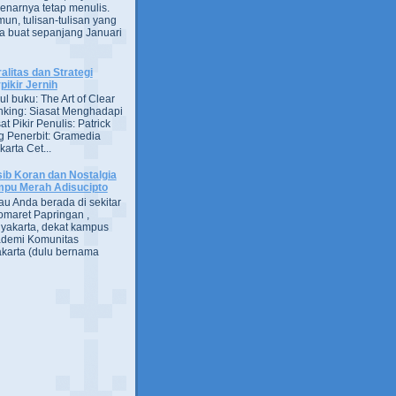
enarnya tetap menulis.
un, tulisan-tulisan yang
a buat sepanjang Januari
alitas dan Strategi
pikir Jernih
ul buku: The Art of Clear
nking: Siasat Menghadapi
at Pikir Penulis: Patrick
g Penerbit: Gramedia
arta Cet...
ib Koran dan Nostalgia
pu Merah Adisucipto
au Anda berada di sekitar
omaret Papringan ,
yakarta, dekat kampus
demi Komunitas
karta (dulu bernama