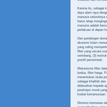
Karena itu, sebagai 
daya alam raya denga
manusia seluruhnya d
harus tetap menginga
manusia adalah bers
perlakuan di depan hu
Dari pandangan dunia
ekonomi Islam menur
yang saling memperk
filter yang secara sos
seimbang, (3) restru
positif pemerintah.
Mekanisme filter dala
kedua, filter harga. 
menentukan skala pr
sebagai khalifah dan 
didasarkan kepada a
preskripsi moral yan
kodrat kemanusiaan.
Dimensi keimanan dal