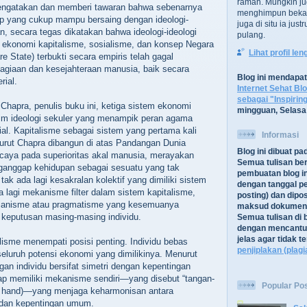
ramah. Mungkin ju
engatakan dan memberi tawaran bahwa sebenarnya
menghimpun bekal
ep yang cukup mampu bersaing dengan ideologi-
juga di situ ia jus
n, secara tegas dikatakan bahwa ideologi-ideologi
pulang.
m ekonomi kapitalisme, sosialisme, dan konsep Negara
Lihat profil le
e State) terbukti secara empiris telah gagal
agiaan dan kesejahteraan manusia, baik secara
Blog ini mendapa
rial.
Internet Sehat Bl
sebagai "Inspirin
Chapra, penulis buku ini, ketiga sistem ekonomi
mingguan, Selasa
rahim ideologi sekuler yang menampik peran agama
al. Kapitalisme sebagai sistem yang pertama kali
Informasi
urut Chapra dibangun di atas Pandangan Dunia
Blog ini dibuat p
caya pada superioritas akal manusia, merayakan
Semua tulisan be
anggap kehidupan sebagai sesuatu yang tak
pembuatan blog in
 tak ada lagi kesakralan kolektif yang dimiliki sistem
dengan tanggal pe
 lagi mekanisme filter dalam sistem kapitalisme,
posting) dan dipos
itarianisme atau pragmatisme yang kesemuanya
maksud dokument
 keputusan masing-masing individu.
Semua tulisan di b
dengan mencantu
jelas agar tidak 
alisme menempati posisi penting. Individu bebas
penjiplakan (plagi
eluruh potensi ekonomi yang dimilikinya. Menurut
gan individu bersifat simetri dengan kepentingan
p memiliki mekanisme sendiri—yang disebut “tangan-
Popular Po
le hand)—yang menjaga keharmonisan antara
u dan kepentingan umum.