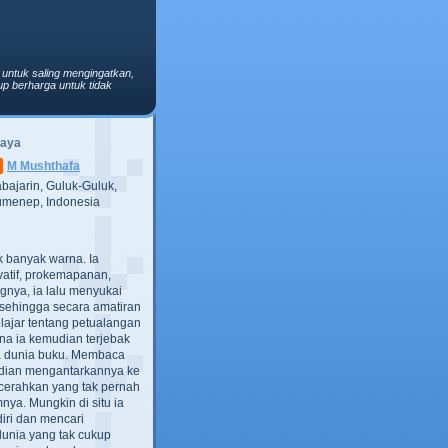
 untuk saling mengingatkan,
p berharga untuk tidak
Saya
M Mushthafa
bajarin, Guluk-Guluk,
menep, Indonesia
ak banyak warna. Ia
atif, prokemapanan,
gnya, ia lalu menyukai
t, sehingga secara amatiran
lajar tentang petualangan
ana ia kemudian terjebak
ra dunia buku. Membaca
dian mengantarkannya ke
cerahkan yang tak pernah
ya. Mungkin di situ ia
iri dan mencari
dunia yang tak cukup