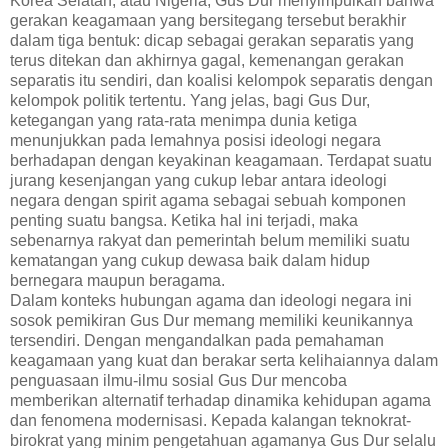
Korea Selatan, atau Nigeria, Gus Dur menyimpulkan bahwa
gerakan keagamaan yang bersitegang tersebut berakhir
dalam tiga bentuk: dicap sebagai gerakan separatis yang
terus ditekan dan akhirnya gagal, kemenangan gerakan
separatis itu sendiri, dan koalisi kelompok separatis dengan
kelompok politik tertentu. Yang jelas, bagi Gus Dur,
ketegangan yang rata-rata menimpa dunia ketiga
menunjukkan pada lemahnya posisi ideologi negara
berhadapan dengan keyakinan keagamaan. Terdapat suatu
jurang kesenjangan yang cukup lebar antara ideologi
negara dengan spirit agama sebagai sebuah komponen
penting suatu bangsa. Ketika hal ini terjadi, maka
sebenarnya rakyat dan pemerintah belum memiliki suatu
kematangan yang cukup dewasa baik dalam hidup
bernegara maupun beragama.
Dalam konteks hubungan agama dan ideologi negara ini
sosok pemikiran Gus Dur memang memiliki keunikannya
tersendiri. Dengan mengandalkan pada pemahaman
keagamaan yang kuat dan berakar serta kelihaiannya dalam
penguasaan ilmu-ilmu sosial Gus Dur mencoba
memberikan alternatif terhadap dinamika kehidupan agama
dan fenomena modernisasi. Kepada kalangan teknokrat-
birokrat yang minim pengetahuan agamanya Gus Dur selalu