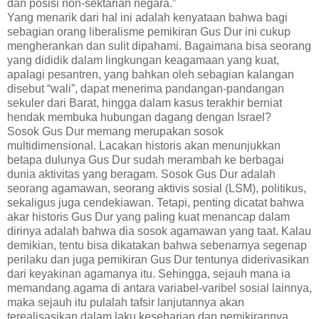
dan posisi non-sektarian negara.”
Yang menarik dari hal ini adalah kenyataan bahwa bagi
sebagian orang liberalisme pemikiran Gus Dur ini cukup
mengherankan dan sulit dipahami. Bagaimana bisa seorang
yang dididik dalam lingkungan keagamaan yang kuat,
apalagi pesantren, yang bahkan oleh sebagian kalangan
disebut “wali”, dapat menerima pandangan-pandangan
sekuler dari Barat, hingga dalam kasus terakhir berniat
hendak membuka hubungan dagang dengan Israel?
Sosok Gus Dur memang merupakan sosok
multidimensional. Lacakan historis akan menunjukkan
betapa dulunya Gus Dur sudah merambah ke berbagai
dunia aktivitas yang beragam. Sosok Gus Dur adalah
seorang agamawan, seorang aktivis sosial (LSM), politikus,
sekaligus juga cendekiawan. Tetapi, penting dicatat bahwa
akar historis Gus Dur yang paling kuat menancap dalam
dirinya adalah bahwa dia sosok agamawan yang taat. Kalau
demikian, tentu bisa dikatakan bahwa sebenarnya segenap
perilaku dan juga pemikiran Gus Dur tentunya diderivasikan
dari keyakinan agamanya itu. Sehingga, sejauh mana ia
memandang agama di antara variabel-varibel sosial lainnya,
maka sejauh itu pulalah tafsir lanjutannya akan
terealisasikan dalam laku keseharian dan pemikirannya.