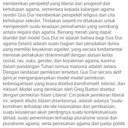
memberikan perspektif yang liberal dan progresif dari
kehidupan agama, sementara kepada kalangan agama
sendiri Gus Dur memberikan perspektif religius dari cita
kehidupan sekuler. Tindakan seperti ini dilakukan untuk
memperoleh suatu keadaan pemahaman yang seimbang
antara negara dan agama. Benang merah yang dapat
diambil dari model Gus Dur ini adalah bahwa bagi Gus Dur
agama (Islam) adalah suatu bagian dari peradaban dunia
yang memiliki keyakinan egaliter, yang secara fundamental
menolak perlakukan diskriminatif dengan alasan kelas
sosial, ras, suku, gender, dan keyakinan agama, karena
dalam pandangan Tuhan semua manusia adalah setara.
Dengan landasan pemikiran tersebut, Gus Dur secara aktif
gencar mengampanyekan model-model pemikiran
keberagamaan yang biasa disebut transformatif, toleran, dan
inklusif. Model yang demikian oleh Greg Barton disebut
dengan pemikiran Islam Liberal. Ciri pokok pemikiran liberal
ini, seperti ditulis dalam disertasinya, adalah adanya “suatu
komitmen terhadap ide-ide rasionalitas dan pembaruan;
suatu keyakinan akan pentingnya suatu kontekstualisasi
ijtihad; suatu penerimaan terhadap pluralisme sosial dan
pluralisme agama; serta pemisahan agama dari partai politik