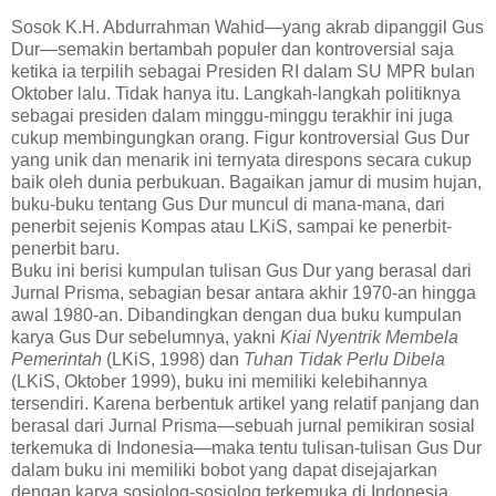
Sosok K.H. Abdurrahman Wahid—yang akrab dipanggil Gus
Dur—semakin bertambah populer dan kontroversial saja
ketika ia terpilih sebagai Presiden RI dalam SU MPR bulan
Oktober lalu. Tidak hanya itu. Langkah-langkah politiknya
sebagai presiden dalam minggu-minggu terakhir ini juga
cukup membingungkan orang. Figur kontroversial Gus Dur
yang unik dan menarik ini ternyata direspons secara cukup
baik oleh dunia perbukuan. Bagaikan jamur di musim hujan,
buku-buku tentang Gus Dur muncul di mana-mana, dari
penerbit sejenis Kompas atau LKiS, sampai ke penerbit-
penerbit baru.
Buku ini berisi kumpulan tulisan Gus Dur yang berasal dari
Jurnal Prisma, sebagian besar antara akhir 1970-an hingga
awal 1980-an. Dibandingkan dengan dua buku kumpulan
karya Gus Dur sebelumnya, yakni
Kiai Nyentrik Membela
Pemerintah
(LKiS, 1998) dan
Tuhan Tidak Perlu Dibela
(LKiS, Oktober 1999), buku ini memiliki kelebihannya
tersendiri. Karena berbentuk artikel yang relatif panjang dan
berasal dari Jurnal Prisma—sebuah jurnal pemikiran sosial
terkemuka di Indonesia—maka tentu tulisan-tulisan Gus Dur
dalam buku ini memiliki bobot yang dapat disejajarkan
dengan karya sosiolog-sosiolog terkemuka di Indonesia.