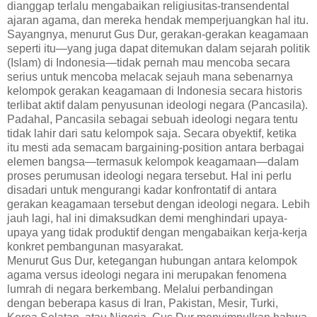
dianggap terlalu mengabaikan religiusitas-transendental
ajaran agama, dan mereka hendak memperjuangkan hal itu.
Sayangnya, menurut Gus Dur, gerakan-gerakan keagamaan
seperti itu—yang juga dapat ditemukan dalam sejarah politik
(Islam) di Indonesia—tidak pernah mau mencoba secara
serius untuk mencoba melacak sejauh mana sebenarnya
kelompok gerakan keagamaan di Indonesia secara historis
terlibat aktif dalam penyusunan ideologi negara (Pancasila).
Padahal, Pancasila sebagai sebuah ideologi negara tentu
tidak lahir dari satu kelompok saja. Secara obyektif, ketika
itu mesti ada semacam bargaining-position antara berbagai
elemen bangsa—termasuk kelompok keagamaan—dalam
proses perumusan ideologi negara tersebut. Hal ini perlu
disadari untuk mengurangi kadar konfrontatif di antara
gerakan keagamaan tersebut dengan ideologi negara. Lebih
jauh lagi, hal ini dimaksudkan demi menghindari upaya-
upaya yang tidak produktif dengan mengabaikan kerja-kerja
konkret pembangunan masyarakat.
Menurut Gus Dur, ketegangan hubungan antara kelompok
agama versus ideologi negara ini merupakan fenomena
lumrah di negara berkembang. Melalui perbandingan
dengan beberapa kasus di Iran, Pakistan, Mesir, Turki,