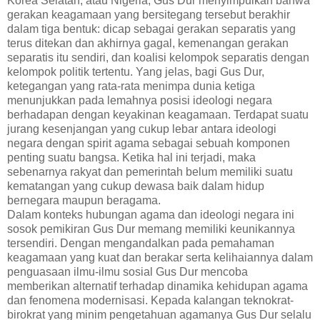
Korea Selatan, atau Nigeria, Gus Dur menyimpulkan bahwa
gerakan keagamaan yang bersitegang tersebut berakhir
dalam tiga bentuk: dicap sebagai gerakan separatis yang
terus ditekan dan akhirnya gagal, kemenangan gerakan
separatis itu sendiri, dan koalisi kelompok separatis dengan
kelompok politik tertentu. Yang jelas, bagi Gus Dur,
ketegangan yang rata-rata menimpa dunia ketiga
menunjukkan pada lemahnya posisi ideologi negara
berhadapan dengan keyakinan keagamaan. Terdapat suatu
jurang kesenjangan yang cukup lebar antara ideologi
negara dengan spirit agama sebagai sebuah komponen
penting suatu bangsa. Ketika hal ini terjadi, maka
sebenarnya rakyat dan pemerintah belum memiliki suatu
kematangan yang cukup dewasa baik dalam hidup
bernegara maupun beragama.
Dalam konteks hubungan agama dan ideologi negara ini
sosok pemikiran Gus Dur memang memiliki keunikannya
tersendiri. Dengan mengandalkan pada pemahaman
keagamaan yang kuat dan berakar serta kelihaiannya dalam
penguasaan ilmu-ilmu sosial Gus Dur mencoba
memberikan alternatif terhadap dinamika kehidupan agama
dan fenomena modernisasi. Kepada kalangan teknokrat-
birokrat yang minim pengetahuan agamanya Gus Dur selalu