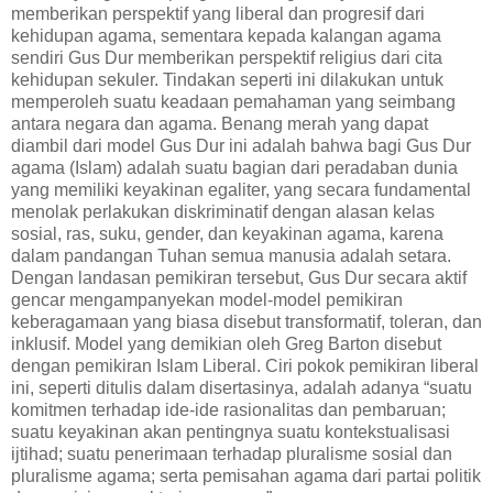
memberikan perspektif yang liberal dan progresif dari
kehidupan agama, sementara kepada kalangan agama
sendiri Gus Dur memberikan perspektif religius dari cita
kehidupan sekuler. Tindakan seperti ini dilakukan untuk
memperoleh suatu keadaan pemahaman yang seimbang
antara negara dan agama. Benang merah yang dapat
diambil dari model Gus Dur ini adalah bahwa bagi Gus Dur
agama (Islam) adalah suatu bagian dari peradaban dunia
yang memiliki keyakinan egaliter, yang secara fundamental
menolak perlakukan diskriminatif dengan alasan kelas
sosial, ras, suku, gender, dan keyakinan agama, karena
dalam pandangan Tuhan semua manusia adalah setara.
Dengan landasan pemikiran tersebut, Gus Dur secara aktif
gencar mengampanyekan model-model pemikiran
keberagamaan yang biasa disebut transformatif, toleran, dan
inklusif. Model yang demikian oleh Greg Barton disebut
dengan pemikiran Islam Liberal. Ciri pokok pemikiran liberal
ini, seperti ditulis dalam disertasinya, adalah adanya “suatu
komitmen terhadap ide-ide rasionalitas dan pembaruan;
suatu keyakinan akan pentingnya suatu kontekstualisasi
ijtihad; suatu penerimaan terhadap pluralisme sosial dan
pluralisme agama; serta pemisahan agama dari partai politik