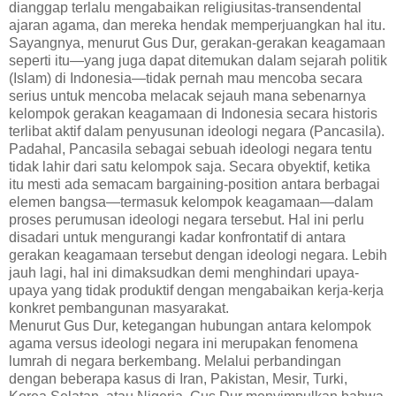
dianggap terlalu mengabaikan religiusitas-transendental
ajaran agama, dan mereka hendak memperjuangkan hal itu.
Sayangnya, menurut Gus Dur, gerakan-gerakan keagamaan
seperti itu—yang juga dapat ditemukan dalam sejarah politik
(Islam) di Indonesia—tidak pernah mau mencoba secara
serius untuk mencoba melacak sejauh mana sebenarnya
kelompok gerakan keagamaan di Indonesia secara historis
terlibat aktif dalam penyusunan ideologi negara (Pancasila).
Padahal, Pancasila sebagai sebuah ideologi negara tentu
tidak lahir dari satu kelompok saja. Secara obyektif, ketika
itu mesti ada semacam bargaining-position antara berbagai
elemen bangsa—termasuk kelompok keagamaan—dalam
proses perumusan ideologi negara tersebut. Hal ini perlu
disadari untuk mengurangi kadar konfrontatif di antara
gerakan keagamaan tersebut dengan ideologi negara. Lebih
jauh lagi, hal ini dimaksudkan demi menghindari upaya-
upaya yang tidak produktif dengan mengabaikan kerja-kerja
konkret pembangunan masyarakat.
Menurut Gus Dur, ketegangan hubungan antara kelompok
agama versus ideologi negara ini merupakan fenomena
lumrah di negara berkembang. Melalui perbandingan
dengan beberapa kasus di Iran, Pakistan, Mesir, Turki,