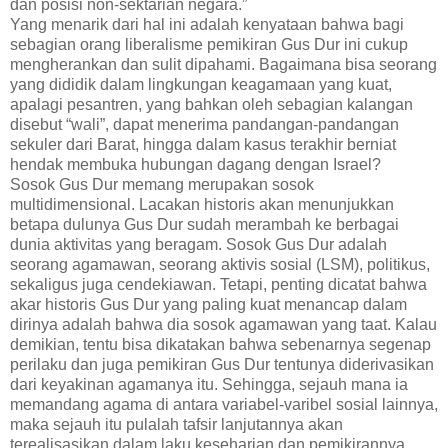
dan posisi non-sektarian negara.”
Yang menarik dari hal ini adalah kenyataan bahwa bagi
sebagian orang liberalisme pemikiran Gus Dur ini cukup
mengherankan dan sulit dipahami. Bagaimana bisa seorang
yang dididik dalam lingkungan keagamaan yang kuat,
apalagi pesantren, yang bahkan oleh sebagian kalangan
disebut “wali”, dapat menerima pandangan-pandangan
sekuler dari Barat, hingga dalam kasus terakhir berniat
hendak membuka hubungan dagang dengan Israel?
Sosok Gus Dur memang merupakan sosok
multidimensional. Lacakan historis akan menunjukkan
betapa dulunya Gus Dur sudah merambah ke berbagai
dunia aktivitas yang beragam. Sosok Gus Dur adalah
seorang agamawan, seorang aktivis sosial (LSM), politikus,
sekaligus juga cendekiawan. Tetapi, penting dicatat bahwa
akar historis Gus Dur yang paling kuat menancap dalam
dirinya adalah bahwa dia sosok agamawan yang taat. Kalau
demikian, tentu bisa dikatakan bahwa sebenarnya segenap
perilaku dan juga pemikiran Gus Dur tentunya diderivasikan
dari keyakinan agamanya itu. Sehingga, sejauh mana ia
memandang agama di antara variabel-varibel sosial lainnya,
maka sejauh itu pulalah tafsir lanjutannya akan
terealisasikan dalam laku keseharian dan pemikirannya.