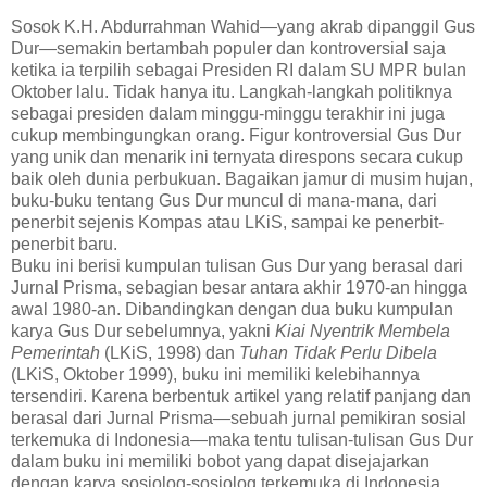
Sosok K.H. Abdurrahman Wahid—yang akrab dipanggil Gus
Dur—semakin bertambah populer dan kontroversial saja
ketika ia terpilih sebagai Presiden RI dalam SU MPR bulan
Oktober lalu. Tidak hanya itu. Langkah-langkah politiknya
sebagai presiden dalam minggu-minggu terakhir ini juga
cukup membingungkan orang. Figur kontroversial Gus Dur
yang unik dan menarik ini ternyata direspons secara cukup
baik oleh dunia perbukuan. Bagaikan jamur di musim hujan,
buku-buku tentang Gus Dur muncul di mana-mana, dari
penerbit sejenis Kompas atau LKiS, sampai ke penerbit-
penerbit baru.
Buku ini berisi kumpulan tulisan Gus Dur yang berasal dari
Jurnal Prisma, sebagian besar antara akhir 1970-an hingga
awal 1980-an. Dibandingkan dengan dua buku kumpulan
karya Gus Dur sebelumnya, yakni
Kiai Nyentrik Membela
Pemerintah
(LKiS, 1998) dan
Tuhan Tidak Perlu Dibela
(LKiS, Oktober 1999), buku ini memiliki kelebihannya
tersendiri. Karena berbentuk artikel yang relatif panjang dan
berasal dari Jurnal Prisma—sebuah jurnal pemikiran sosial
terkemuka di Indonesia—maka tentu tulisan-tulisan Gus Dur
dalam buku ini memiliki bobot yang dapat disejajarkan
dengan karya sosiolog-sosiolog terkemuka di Indonesia.