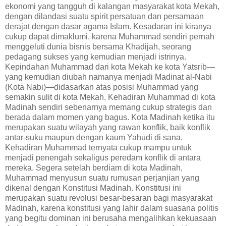
ekonomi yang tangguh di kalangan masyarakat kota Mekah,
dengan dilandasi suatu spirit persatuan dan persamaan
derajat dengan dasar agama Islam. Kesadaran ini kiranya
cukup dapat dimaklumi, karena Muhammad sendiri pernah
menggeluti dunia bisnis bersama Khadijah, seorang
pedagang sukses yang kemudian menjadi istrinya.
Kepindahan Muhammad dari kota Mekah ke kota Yatsrib—
yang kemudian diubah namanya menjadi Madinat al-Nabi
(Kota Nabi)—didasarkan atas posisi Muhammad yang
semakin sulit di kota Mekah. Kehadiran Muhammad di kota
Madinah sendiri sebenarnya memang cukup strategis dan
berada dalam momen yang bagus. Kota Madinah ketika itu
merupakan suatu wilayah yang rawan konflik, baik konflik
antar-suku maupun dengan kaum Yahudi di sana.
Kehadiran Muhammad ternyata cukup mampu untuk
menjadi penengah sekaligus peredam konflik di antara
mereka. Segera setelah berdiam di kota Madinah,
Muhammad menyusun suatu rumusan perjanjian yang
dikenal dengan Konstitusi Madinah. Konstitusi ini
merupakan suatu revolusi besar-besaran bagi masyarakat
Madinah, karena konstitusi yang lahir dalam suasana politis
yang begitu dominan ini berusaha mengalihkan kekuasaan