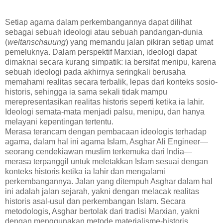
Setiap agama dalam perkembangannya dapat dilihat
sebagai sebuah ideologi atau sebuah pandangan-dunia
(
weltanschauung
) yang memandu jalan pikiran setiap umat
pemeluknya. Dalam perspektif Marxian, ideologi dapat
dimaknai secara kurang simpatik: ia bersifat menipu, karena
sebuah ideologi pada akhirnya seringkali berusaha
memahami realitas secara terbalik, lepas dari konteks sosio-
historis, sehingga ia sama sekali tidak mampu
merepresentasikan realitas historis seperti ketika ia lahir.
Ideologi semata-mata menjadi palsu, menipu, dan hanya
melayani kepentingan tertentu.
Merasa terancam dengan pembacaan ideologis terhadap
agama, dalam hal ini agama Islam, Asghar Ali Engineer—
seorang cendekiawan muslim terkemuka dari India—
merasa terpanggil untuk meletakkan Islam sesuai dengan
konteks historis ketika ia lahir dan mengalami
perkembangannya. Jalan yang ditempuh Asghar dalam hal
ini adalah jalan sejarah, yakni dengan melacak realitas
historis asal-usul dan perkembangan Islam. Secara
metodologis, Asghar bertolak dari tradisi Marxian, yakni
dengan menggunakan metode materialisme-historis.