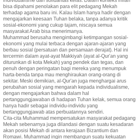
individualisme dan solidaritas kelas. Dalam konteks inilah
bisa dipahami penolakan para elit pedagang Mekah
terhadap agama baru ini. Kalau Islam hanya hadir dengan
mengajarkan keesaan Tuhan belaka, tanpa adanya kritik
sosial-ekonomi yang cukup tajam, niscaya semua
masyarakat Arab bisa menerimanya.
Muhammad berusaha mengimbangi ketimpangan sosial-
ekonomi yang mulai terbaca dengan ajaran-ajaran yang
berbau sosial (persatuan dan persamaan derajat). Hal ini
tercermin dalam ayat-ayat Makkiyah (ayat al-Qur'an yang
diturunkan di kota Mekah) yang pendek dan tegas, dan
penuh dengan peringatan bagi mereka yang menumpuk
harta-benda tanpa mau menghiraukan orang-orang di
sekitar. Meski demikian, al-Qur'an juga menghargai arus
perubahan sosial yang mengarah kepada individualisme,
dengan mengajarkan bahwa dalam hal
pertanggungjawaban di hadapan Tuhan kelak, semua orang
hanya hadir sebagai individu-individu yang
bertanggungjawab atas perbuatannya sendiri.
Cita-cita Muhammad mempersatukan masyarakat pedagang
Mekah sebenarnya juga dilandasi dengan suatu kesadaran
akan posisi Mekah di antara kerajaan Bizantium dan
Romawi. Muhammad ingin membangun suatu kekuatan