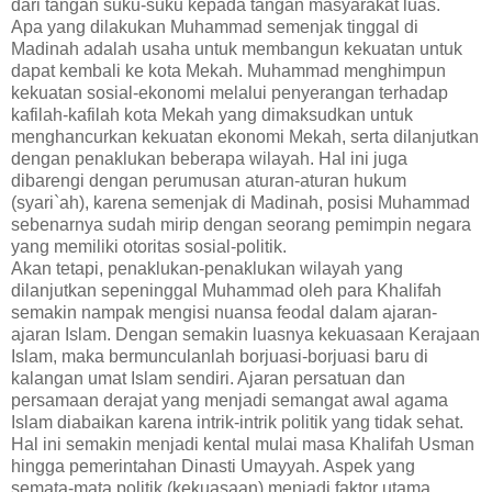
dari tangan suku-suku kepada tangan masyarakat luas.
Apa yang dilakukan Muhammad semenjak tinggal di
Madinah adalah usaha untuk membangun kekuatan untuk
dapat kembali ke kota Mekah. Muhammad menghimpun
kekuatan sosial-ekonomi melalui penyerangan terhadap
kafilah-kafilah kota Mekah yang dimaksudkan untuk
menghancurkan kekuatan ekonomi Mekah, serta dilanjutkan
dengan penaklukan beberapa wilayah. Hal ini juga
dibarengi dengan perumusan aturan-aturan hukum
(syari`ah), karena semenjak di Madinah, posisi Muhammad
sebenarnya sudah mirip dengan seorang pemimpin negara
yang memiliki otoritas sosial-politik.
Akan tetapi, penaklukan-penaklukan wilayah yang
dilanjutkan sepeninggal Muhammad oleh para Khalifah
semakin nampak mengisi nuansa feodal dalam ajaran-
ajaran Islam. Dengan semakin luasnya kekuasaan Kerajaan
Islam, maka bermunculanlah borjuasi-borjuasi baru di
kalangan umat Islam sendiri. Ajaran persatuan dan
persamaan derajat yang menjadi semangat awal agama
Islam diabaikan karena intrik-intrik politik yang tidak sehat.
Hal ini semakin menjadi kental mulai masa Khalifah Usman
hingga pemerintahan Dinasti Umayyah. Aspek yang
semata-mata politik (kekuasaan) menjadi faktor utama