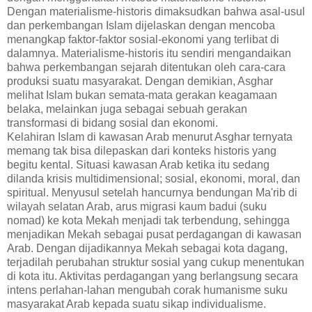
Dengan materialisme-historis dimaksudkan bahwa asal-usul
dan perkembangan Islam dijelaskan dengan mencoba
menangkap faktor-faktor sosial-ekonomi yang terlibat di
dalamnya. Materialisme-historis itu sendiri mengandaikan
bahwa perkembangan sejarah ditentukan oleh cara-cara
produksi suatu masyarakat. Dengan demikian, Asghar
melihat Islam bukan semata-mata gerakan keagamaan
belaka, melainkan juga sebagai sebuah gerakan
transformasi di bidang sosial dan ekonomi.
Kelahiran Islam di kawasan Arab menurut Asghar ternyata
memang tak bisa dilepaskan dari konteks historis yang
begitu kental. Situasi kawasan Arab ketika itu sedang
dilanda krisis multidimensional; sosial, ekonomi, moral, dan
spiritual. Menyusul setelah hancurnya bendungan Ma'rib di
wilayah selatan Arab, arus migrasi kaum badui (suku
nomad) ke kota Mekah menjadi tak terbendung, sehingga
menjadikan Mekah sebagai pusat perdagangan di kawasan
Arab. Dengan dijadikannya Mekah sebagai kota dagang,
terjadilah perubahan struktur sosial yang cukup menentukan
di kota itu. Aktivitas perdagangan yang berlangsung secara
intens perlahan-lahan mengubah corak humanisme suku
masyarakat Arab kepada suatu sikap individualisme.