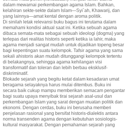
dalam mewarnai perkembangan agama Islam. Bahkan,
kelahiran sekte-sekte dalam Islam—Syi`ah, Khawarij, dan
yang lainnya—amat kental dengan aroma politik.
Di sinilah letak relevansi buku bagus ini terutama dalam
memahami kondisi aktual saat ini. Ketika sebuah agama
dibaca semata-mata sebagai sebuah ideologi (dogma) yang
terlepas dari realitas historis seperti ketika ia lahir, maka
agama menjadi sangat mudah untuk dijadikan topeng besar
bagi kepentingan suatu kelompok. Tafsir agama yang sama
sekali ahistoris akan mudah ditunggangi kelompok tertentu
di belakangnya, sehingga agama kehilangan visi
transformatif dan toleran dan lebih berbau eksklusif-
diskriminatif.
Blokade sejarah yang begitu ketat dalam kesadaran umat
beragama selayaknya harus mulai ditembus. Buku ini
secara baik cukup mampu memberikan semacam pengantar
bagi suatu upaya menyibak tirai sejarah asal-usul dan
perkembangan Islam yang sarat dengan muatan politik dan
ekonomi. Dengan cerdas, buku ini berusaha memberi
penjelasan rasional yang bersifat historis-dialektis antara
norma transenden agama dengan kebutuhan sosiologis-
kultural masyarakat. Dengan pemahaman sejarah yang