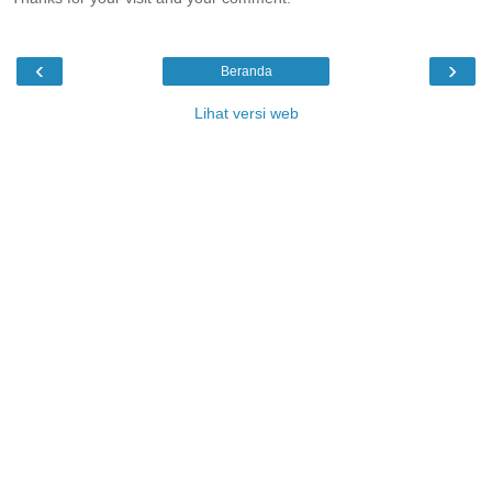
‹
›
Beranda
Lihat versi web