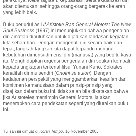
pelakunya. Kebahagiaan, kepuasaan, serta aktualisasi diri
akan ditemukan, sehingga orang-orang bergerak ke arah
yang lebih baik.
Buku berjudul asli
If Aristotle Ran General Motors: The New
Soul Business
(1997) ini menunjukkan bahwa pengenalan
diri amatlah dibutuhkan untuk dijadikan landasan kegiatan
kita sehari-hari. Dengan mengenali diri secara baik dan
tepat, langkah-langkah kita dapat terpandu menurut
kebutuhan dimensi-dimensi diri (manusia) yang begitu kaya
itu. Menghidupkan urgensi pengenalan diri seakan kembali
kepada ungkapan terkenal filsuf Yunani Kuno, Sokrates:
kenalilah dirimu sendiri (
Gnothi se auton
). Dengan
kedalaman perspektif yang menggambarkan kearifan dan
komitmen kemanusiaan dalam prinsip-prinsip yang
disajikan dalam buku ini, tidak salah bila dikatakan bahwa
jika Aristoteles memimpin General Motors, ia akan
menerapkan cara pendekatan seperti yang diuraikan buku
ini.
Tulisan ini dimuat di
Koran Tempo
, 16 November 2003.