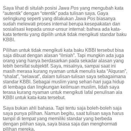
Saya lihat di situlah posisi
Jawa Pos
yang mengubah kata
“autentik” dengan “otentik” pada tulisan saya. Gaya
selingkung seperti yang dilakukan
Jawa Pos
biasanya
sudah melewati proses internal berupa kesepakatan dan
sosialisasi kepada unsur-unsur internal: bahwa ada kata-
kata tertentu yang dipilih untuk tidak mengikuti standar baku
KBBI.
Pilihan untuk tidak mengikuti kata baku KBBI tersebut bisa
saja dibuat dengan alasan “ilmiah”. Tapi mungkin ada juga
orang yang hanya berdasarkan pada sekadar alasan yang
lebih bersifat subjektif. Saya, misalnya, sampai saat ini
masih merasa kurang nyaman untuk menulis kata “Alquran”,
“shalat”, “selawat”, dalam tulisan-tulisan saya sebagaimana
standar KBBI. Sebagai muslim yang sehari-hari juga hidup
di lembaga dan lingkungan keilmuan muslim, lidah saya
terasa kurang nyaman untuk mengikuti lafal penulisan ala
KBBI untuk kata-kata tersebut.
Saya bukan ahli bahasa. Tapi tentu saja boleh-boleh saja
saya punya pilihan. Namun begitu, saat tulisan saya harus
tampil di tempat yang memiliki standar yang berbeda
dengan pilihan saya, saya biasa saja dan menghormati
pilihan mereka.