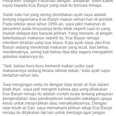
Pesantren Sidogiri Pasuruan dengan “dititipkan” (oleh kakek
saya) kepada Kiai Basyir yang saat itu berusia remaja.
Salah satu hal yang sering diceritakan ayah saya adalah
tentang bagaimana Kiai Basyir makan sehari-hari di pondok.
Pada sekitar awal tahun 1950-an, saya pikir makanan di
pesantren pada khususnya tentu tidak seperti saat ini yang
mudah didapat dan banyak pilihan. Yang menarik, di tengah
keterbatasan makanan seperti itu, Kiai Basyir remaja
memberi teladan yang luar biasa. Kata ayah saya, jika Kiai
Basyir sedang menikmati makanan yang lezat, dan beliau
menikmatinya, sering kali beliau tiba-tiba segera mengakhiri
aktivitas makannya itu.
“Jadi, beliau buru-buru berhenti makan justru saat
makanannya sedang terasa nikmat sekali,” kata ayah saya
bertahun-tahun lalu.
Saat mengingat cerita ini dengan latar kisah al-Sari dalam
kitab
Ihya’
, saya jadi mengerti bahwa apa yang dilakukan
Kiai Basyir remaja itu adalah contoh nyata tentang pelajaran
pengendalian atau pendisiplinan nafsu/diri sekaligus upaya
keras untuk menjinakkan atau menaklukkannya. Dengan
latar kisah al-Sari, saya memahami pilihan sikap Kiai Basyir
remaja itu dilakukan tak lain untuk menjaga agar jangan