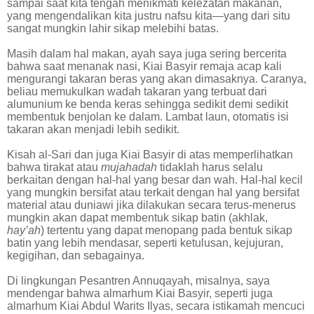
sampai saat kita tengah menikmati kelezatan makanan,
yang mengendalikan kita justru nafsu kita—yang dari situ
sangat mungkin lahir sikap melebihi batas.
Masih dalam hal makan, ayah saya juga sering bercerita
bahwa saat menanak nasi, Kiai Basyir remaja acap kali
mengurangi takaran beras yang akan dimasaknya. Caranya,
beliau memukulkan wadah takaran yang terbuat dari
alumunium ke benda keras sehingga sedikit demi sedikit
membentuk benjolan ke dalam. Lambat laun, otomatis isi
takaran akan menjadi lebih sedikit.
Kisah al-Sari dan juga Kiai Basyir di atas memperlihatkan
bahwa tirakat atau
mujahadah
tidaklah harus selalu
berkaitan dengan hal-hal yang besar dan wah. Hal-hal kecil
yang mungkin bersifat atau terkait dengan hal yang bersifat
material atau duniawi jika dilakukan secara terus-menerus
mungkin akan dapat membentuk sikap batin (akhlak,
hay’ah
) tertentu yang dapat menopang pada bentuk sikap
batin yang lebih mendasar, seperti ketulusan, kejujuran,
kegigihan, dan sebagainya.
Di lingkungan Pesantren Annuqayah, misalnya, saya
mendengar bahwa almarhum Kiai Basyir, seperti juga
almarhum Kiai Abdul Warits Ilyas, secara istikamah mencuci