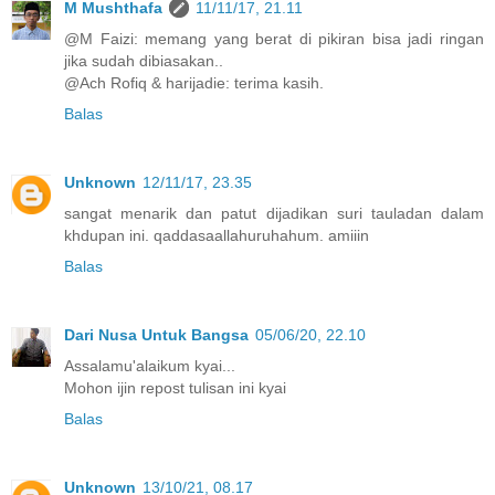
M Mushthafa
11/11/17, 21.11
@M Faizi: memang yang berat di pikiran bisa jadi ringan
jika sudah dibiasakan..
@Ach Rofiq & harijadie: terima kasih.
Balas
Unknown
12/11/17, 23.35
sangat menarik dan patut dijadikan suri tauladan dalam
khdupan ini. qaddasaallahuruhahum. amiiin
Balas
Dari Nusa Untuk Bangsa
05/06/20, 22.10
Assalamu'alaikum kyai...
Mohon ijin repost tulisan ini kyai
Balas
Unknown
13/10/21, 08.17