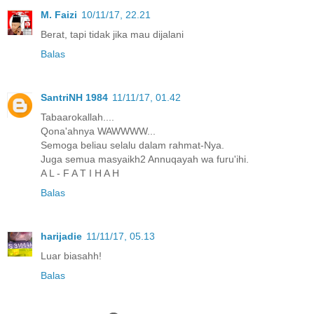
M. Faizi
10/11/17, 22.21
Berat, tapi tidak jika mau dijalani
Balas
SantriNH 1984
11/11/17, 01.42
Tabaarokallah....
Qona'ahnya WAWWWW...
Semoga beliau selalu dalam rahmat-Nya.
Juga semua masyaikh2 Annuqayah wa furu'ihi.
A L - F A T I H A H
Balas
harijadie
11/11/17, 05.13
Luar biasahh!
Balas