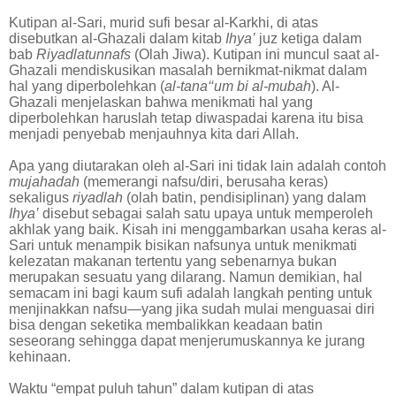
Kutipan al-Sari, murid sufi besar al-Karkhi, di atas
disebutkan al-Ghazali dalam kitab
Ihya’
juz ketiga dalam
bab
Riyadlatunnafs
(Olah Jiwa). Kutipan ini muncul saat al-
Ghazali mendiskusikan masalah bernikmat-nikmat dalam
hal yang diperbolehkan (
al-tana‘‘um bi al-mubah
). Al-
Ghazali menjelaskan bahwa menikmati hal yang
diperbolehkan haruslah tetap diwaspadai karena itu bisa
menjadi penyebab menjauhnya kita dari Allah.
Apa yang diutarakan oleh al-Sari ini tidak lain adalah contoh
mujahadah
(memerangi nafsu/diri, berusaha keras)
sekaligus
riyadlah
(olah batin, pendisiplinan) yang dalam
Ihya’
disebut sebagai salah satu upaya untuk memperoleh
akhlak yang baik. Kisah ini menggambarkan usaha keras al-
Sari untuk menampik bisikan nafsunya untuk menikmati
kelezatan makanan tertentu yang sebenarnya bukan
merupakan sesuatu yang dilarang. Namun demikian, hal
semacam ini bagi kaum sufi adalah langkah penting untuk
menjinakkan nafsu—yang jika sudah mulai menguasai diri
bisa dengan seketika membalikkan keadaan batin
seseorang sehingga dapat menjerumuskannya ke jurang
kehinaan.
Waktu “empat puluh tahun” dalam kutipan di atas