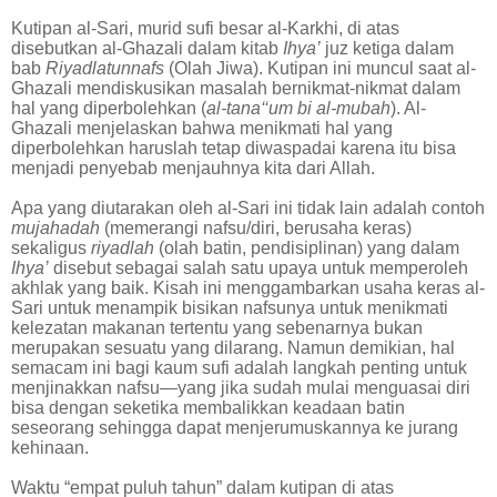
Kutipan al-Sari, murid sufi besar al-Karkhi, di atas
disebutkan al-Ghazali dalam kitab
Ihya’
juz ketiga dalam
bab
Riyadlatunnafs
(Olah Jiwa). Kutipan ini muncul saat al-
Ghazali mendiskusikan masalah bernikmat-nikmat dalam
hal yang diperbolehkan (
al-tana‘‘um bi al-mubah
). Al-
Ghazali menjelaskan bahwa menikmati hal yang
diperbolehkan haruslah tetap diwaspadai karena itu bisa
menjadi penyebab menjauhnya kita dari Allah.
Apa yang diutarakan oleh al-Sari ini tidak lain adalah contoh
mujahadah
(memerangi nafsu/diri, berusaha keras)
sekaligus
riyadlah
(olah batin, pendisiplinan) yang dalam
Ihya’
disebut sebagai salah satu upaya untuk memperoleh
akhlak yang baik. Kisah ini menggambarkan usaha keras al-
Sari untuk menampik bisikan nafsunya untuk menikmati
kelezatan makanan tertentu yang sebenarnya bukan
merupakan sesuatu yang dilarang. Namun demikian, hal
semacam ini bagi kaum sufi adalah langkah penting untuk
menjinakkan nafsu—yang jika sudah mulai menguasai diri
bisa dengan seketika membalikkan keadaan batin
seseorang sehingga dapat menjerumuskannya ke jurang
kehinaan.
Waktu “empat puluh tahun” dalam kutipan di atas