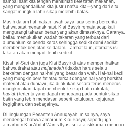
sampai saat kita tengah menikmati kelezatan makanan,
yang mengendalikan kita justru nafsu kita—yang dari situ
sangat mungkin lahir sikap melebihi batas.
Masih dalam hal makan, ayah saya juga sering bercerita
bahwa saat menanak nasi, Kiai Basyir remaja acap kali
mengurangi takaran beras yang akan dimasaknya. Caranya,
beliau memukulkan wadah takaran yang terbuat dari
alumunium ke benda keras sehingga sedikit demi sedikit
membentuk benjolan ke dalam. Lambat laun, otomatis isi
takaran akan menjadi lebih sedikit.
Kisah al-Sari dan juga Kiai Basyir di atas memperlihatkan
bahwa tirakat atau
mujahadah
tidaklah harus selalu
berkaitan dengan hal-hal yang besar dan wah. Hal-hal kecil
yang mungkin bersifat atau terkait dengan hal yang bersifat
material atau duniawi jika dilakukan secara terus-menerus
mungkin akan dapat membentuk sikap batin (akhlak,
hay’ah
) tertentu yang dapat menopang pada bentuk sikap
batin yang lebih mendasar, seperti ketulusan, kejujuran,
kegigihan, dan sebagainya.
Di lingkungan Pesantren Annuqayah, misalnya, saya
mendengar bahwa almarhum Kiai Basyir, seperti juga
almarhum Kiai Abdul Warits Ilyas, secara istikamah mencuci