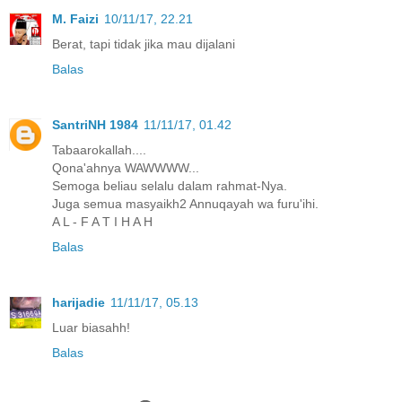
M. Faizi
10/11/17, 22.21
Berat, tapi tidak jika mau dijalani
Balas
SantriNH 1984
11/11/17, 01.42
Tabaarokallah....
Qona'ahnya WAWWWW...
Semoga beliau selalu dalam rahmat-Nya.
Juga semua masyaikh2 Annuqayah wa furu'ihi.
A L - F A T I H A H
Balas
harijadie
11/11/17, 05.13
Luar biasahh!
Balas