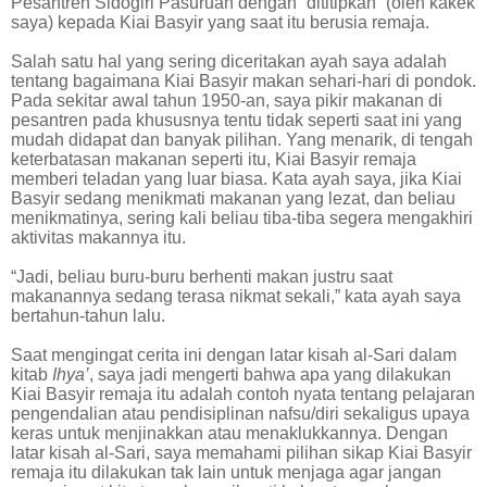
Pesantren Sidogiri Pasuruan dengan “dititipkan” (oleh kakek
saya) kepada Kiai Basyir yang saat itu berusia remaja.
Salah satu hal yang sering diceritakan ayah saya adalah
tentang bagaimana Kiai Basyir makan sehari-hari di pondok.
Pada sekitar awal tahun 1950-an, saya pikir makanan di
pesantren pada khususnya tentu tidak seperti saat ini yang
mudah didapat dan banyak pilihan. Yang menarik, di tengah
keterbatasan makanan seperti itu, Kiai Basyir remaja
memberi teladan yang luar biasa. Kata ayah saya, jika Kiai
Basyir sedang menikmati makanan yang lezat, dan beliau
menikmatinya, sering kali beliau tiba-tiba segera mengakhiri
aktivitas makannya itu.
“Jadi, beliau buru-buru berhenti makan justru saat
makanannya sedang terasa nikmat sekali,” kata ayah saya
bertahun-tahun lalu.
Saat mengingat cerita ini dengan latar kisah al-Sari dalam
kitab
Ihya’
, saya jadi mengerti bahwa apa yang dilakukan
Kiai Basyir remaja itu adalah contoh nyata tentang pelajaran
pengendalian atau pendisiplinan nafsu/diri sekaligus upaya
keras untuk menjinakkan atau menaklukkannya. Dengan
latar kisah al-Sari, saya memahami pilihan sikap Kiai Basyir
remaja itu dilakukan tak lain untuk menjaga agar jangan