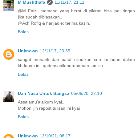
M Mushthafa
11/11/17, 21.11
@M Faizi: memang yang berat di pikiran bisa jadi ringan
jika sudah dibiasakan..
@Ach Rofiq & harijadie: terima kasih.
Balas
Unknown
12/11/17, 23.35
sangat menarik dan patut dijadikan suri tauladan dalam
khdupan ini. qaddasaallahuruhahum. amiiin
Balas
Dari Nusa Untuk Bangsa
05/06/20, 22.10
Assalamu'alaikum kyai...
Mohon ijin repost tulisan ini kyai
Balas
Unknown
13/10/21, 08.17