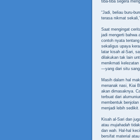
tiba-tiba segera meng
“Jadi, beliau buru-b
terasa nikmat sekali,
Saat mengingat cerita
jadi mengerti bahwa a
contoh nyata tentang 
sekaligus upaya ker
latar kisah al-Sari, 
dilakukan tak lain u
menikmati kelezatan 
—yang dari situ sanga
Masih dalam hal maka
menanak nasi, Kiai B
akan dimasaknya. Ca
terbuat dari alumuni
membentuk benjolan k
menjadi lebih sedikit.
Kisah al-Sari dan jug
atau
mujahadah
tidak
dan wah. Hal-hal keci
bersifat material ata