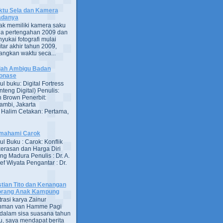
tu Sela dan Kamera
adanya
ak memiliki kamera saku
a pertengahan 2009 dan
yukai fotografi mulai
itar akhir tahun 2009,
ngkan waktu seca...
jah Ambigu Badan
onase
ul buku: Digital Fortress
nteng Digital) Penulis:
 Brown Penerbit:
ambi, Jakarta
 Halim Cetakan: Pertama,
mahami Carok
ul Buku : Carok: Konflik
erasan dan Harga Diri
ng Madura Penulis : Dr. A.
ief Wiyata Pengantar : Dr.
tian Tito dan Kenangan
orang Anak Kampung
strasi karya Zainur
hman van Hamme Pagi
, dalam sisa suasana tahun
u, saya mendapat berita