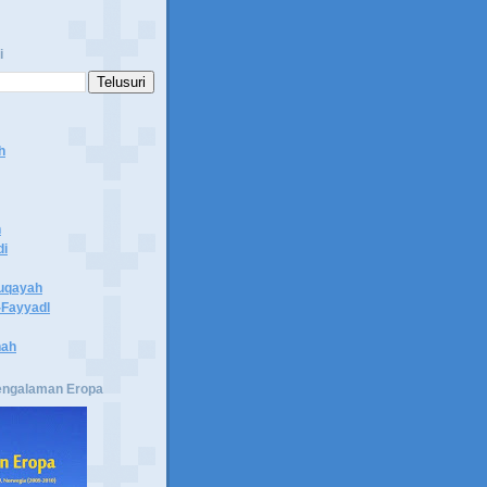
i
h
n
di
uqayah
Fayyadl
hah
engalaman Eropa