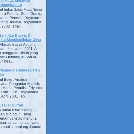
si Mata: Melawan
mbungkaman
ul buku: Saksi Mata (Edisi
ua) Penulis: Seno Gumira
darma Penerbit: Yayasan
tang Budaya, Yogyakarta
 2002 Tebal...
Sari, Kiai Basyir, &
akat Mendisiplinkan Jiwa
Ahmad Basyir Abdullah
jad - foto tahun 2011. Ada
u penggalan kisah yang
arik tentang al-Sari al-
fi bes...
aspadai Bahaya Laten
dia
ul Buku : Analisis
ana: Pengantar Analisis
s Media Penulis : Eriyanto
erbit : LKiS, Yogyakarta
 April 2001 Teb...
Esai al-Qur’an
 bulan tidak posting
san di blog ini, saya
enarnya tetap menulis.
un, tulisan-tulisan yang
a buat sepanjang Januari