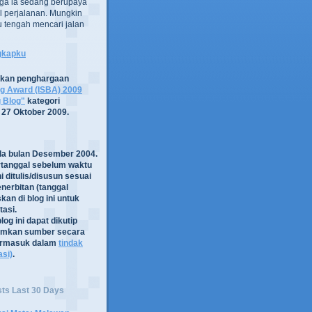
ga ia sedang berupaya
 perjalanan. Mungkin
tru tengah mencari jalan
ngkapku
tkan penghargaan
og Award (ISBA) 2009
g Blog"
kategori
 27 Oktober 2009.
ada bulan Desember 2004.
rtanggal sebelum waktu
i ditulis/disusun sesuai
nerbitan (tanggal
kan di blog ini untuk
asi.
log ini dapat dikutip
mkan sumber secara
termasuk dalam
tindak
asi)
.
sts Last 30 Days