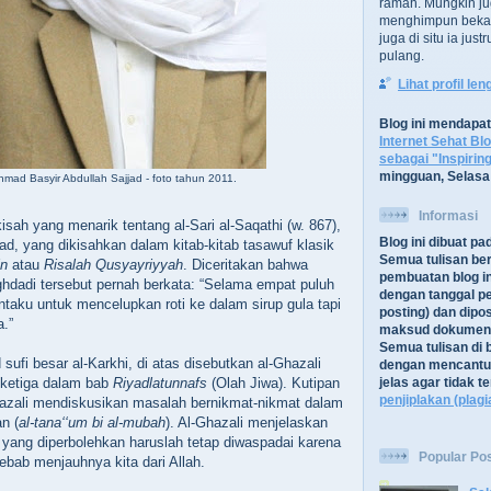
ramah. Mungkin ju
menghimpun bekal
juga di situ ia jus
pulang.
Lihat profil le
Blog ini mendapa
Internet Sehat Bl
sebagai "Inspirin
mingguan, Selasa
mad Basyir Abdullah Sajjad - foto tahun 2011.
Informasi
sah yang menarik tentang al-Sari al-Saqathi (w. 867),
Blog ini dibuat p
ad, yang dikisahkan dalam kitab-kitab tasawuf klasik
Semua tulisan be
in
atau
Risalah Qusyayriyyah
. Diceritakan bahwa
pembuatan blog in
hdadi tersebut pernah berkata: “Selama empat puluh
dengan tanggal pe
taku untuk mencelupkan roti ke dalam sirup gula tapi
posting) dan dipos
a.”
maksud dokument
Semua tulisan di b
 sufi besar al-Karkhi, di atas disebutkan al-Ghazali
dengan mencantu
 ketiga dalam bab
Riyadlatunnafs
(Olah Jiwa). Kutipan
jelas agar tidak 
penjiplakan (plagi
hazali mendiskusikan masalah bernikmat-nikmat dalam
n (
al-tana‘‘um bi al-mubah
). Al-Ghazali menjelaskan
yang diperbolehkan haruslah tetap diwaspadai karena
Popular Po
ebab menjauhnya kita dari Allah.