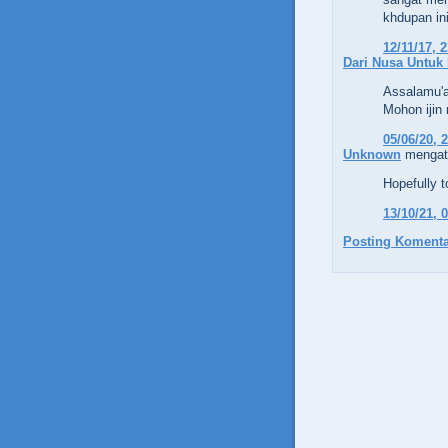
khdupan in
12/11/17, 
Dari Nusa Untuk
Assalamu'a
Mohon ijin 
05/06/20, 
Unknown
mengata
Hopefully t
13/10/21, 
Posting Komenta