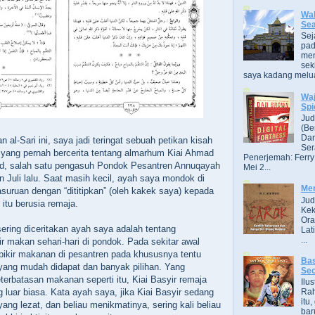
Wak
Se
Sej
pad
men
sek
saya kadang melua
Wa
Spi
Jud
(Be
Dan
al-Sari ini, saya jadi teringat sebuah petikan kisah
Ser
yang pernah bercerita tentang almarhum Kiai Ahmad
Penerjemah: Ferry
jad, salah satu pengasuh Pondok Pesantren Annuqayah
Mei 2...
n Juli lalu. Saat masih kecil, ayah saya mondok di
Me
asuruan dengan “dititipkan” (oleh kakek saya) kepada
Jud
 itu berusia remaja.
Kek
Ora
sering diceritakan ayah saya adalah tentang
Lat
...
r makan sehari-hari di pondok. Pada sekitar awal
pikir makanan di pesantren pada khususnya tentu
Bas
i yang mudah didapat dan banyak pilihan. Yang
Se
terbatasan makanan seperti itu, Kiai Basyir remaja
Ilu
 luar biasa. Kata ayah saya, jika Kiai Basyir sedang
Ra
itu
ng lezat, dan beliau menikmatinya, sering kali beliau
bar