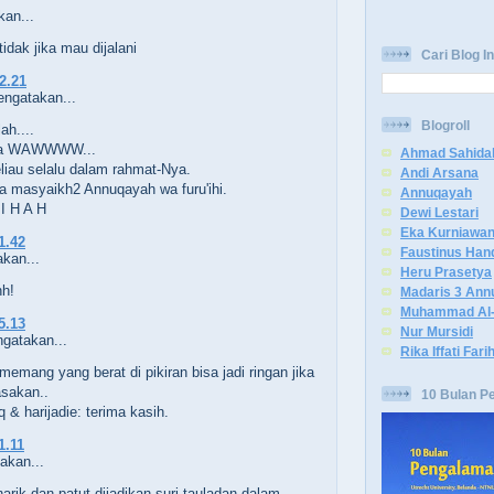
an...
tidak jika mau dijalani
Cari Blog In
22.21
ngatakan...
Blogroll
ah....
ya WAWWWW...
Ahmad Sahida
iau selalu dalam rahmat-Nya.
Andi Arsana
 masyaikh2 Annuqayah wa furu'ihi.
Annuqayah
 I H A H
Dewi Lestari
Eka Kurniawa
1.42
Faustinus Han
kan...
Heru Prasetya
hh!
Madaris 3 Ann
Muhammad Al-
5.13
Nur Mursidi
gatakan...
Rika Iffati Fari
emang yang berat di pikiran bisa jadi ringan jika
asakan..
10 Bulan P
& harijadie: terima kasih.
1.11
kan...
rik dan patut dijadikan suri tauladan dalam