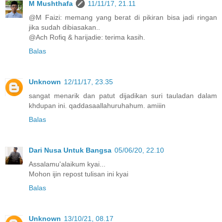
M Mushthafa
11/11/17, 21.11
@M Faizi: memang yang berat di pikiran bisa jadi ringan
jika sudah dibiasakan..
@Ach Rofiq & harijadie: terima kasih.
Balas
Unknown
12/11/17, 23.35
sangat menarik dan patut dijadikan suri tauladan dalam
khdupan ini. qaddasaallahuruhahum. amiiin
Balas
Dari Nusa Untuk Bangsa
05/06/20, 22.10
Assalamu'alaikum kyai...
Mohon ijin repost tulisan ini kyai
Balas
Unknown
13/10/21, 08.17