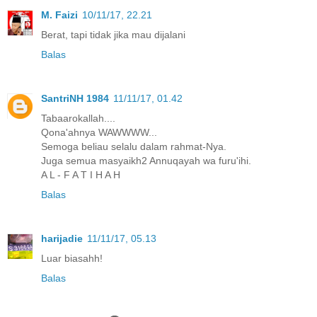
M. Faizi
10/11/17, 22.21
Berat, tapi tidak jika mau dijalani
Balas
SantriNH 1984
11/11/17, 01.42
Tabaarokallah....
Qona'ahnya WAWWWW...
Semoga beliau selalu dalam rahmat-Nya.
Juga semua masyaikh2 Annuqayah wa furu'ihi.
A L - F A T I H A H
Balas
harijadie
11/11/17, 05.13
Luar biasahh!
Balas