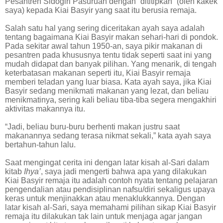
Pesantren Sidogiri Pasuruan dengan “dititipkan” (oleh kakek
saya) kepada Kiai Basyir yang saat itu berusia remaja.
Salah satu hal yang sering diceritakan ayah saya adalah
tentang bagaimana Kiai Basyir makan sehari-hari di pondok.
Pada sekitar awal tahun 1950-an, saya pikir makanan di
pesantren pada khususnya tentu tidak seperti saat ini yang
mudah didapat dan banyak pilihan. Yang menarik, di tengah
keterbatasan makanan seperti itu, Kiai Basyir remaja
memberi teladan yang luar biasa. Kata ayah saya, jika Kiai
Basyir sedang menikmati makanan yang lezat, dan beliau
menikmatinya, sering kali beliau tiba-tiba segera mengakhiri
aktivitas makannya itu.
“Jadi, beliau buru-buru berhenti makan justru saat
makanannya sedang terasa nikmat sekali,” kata ayah saya
bertahun-tahun lalu.
Saat mengingat cerita ini dengan latar kisah al-Sari dalam
kitab
Ihya’
, saya jadi mengerti bahwa apa yang dilakukan
Kiai Basyir remaja itu adalah contoh nyata tentang pelajaran
pengendalian atau pendisiplinan nafsu/diri sekaligus upaya
keras untuk menjinakkan atau menaklukkannya. Dengan
latar kisah al-Sari, saya memahami pilihan sikap Kiai Basyir
remaja itu dilakukan tak lain untuk menjaga agar jangan