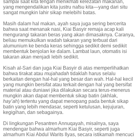
sampai saat kita tengah menikmati kelezatan makanan,
yang mengendalikan kita justru nafsu kita—yang dari situ
sangat mungkin lahir sikap melebihi batas.
Masih dalam hal makan, ayah saya juga sering bercerita
bahwa saat menanak nasi, Kiai Basyir remaja acap kali
mengurangi takaran beras yang akan dimasaknya. Caranya,
beliau memukulkan wadah takaran yang terbuat dari
alumunium ke benda keras sehingga sedikit demi sedikit
membentuk benjolan ke dalam. Lambat laun, otomatis isi
takaran akan menjadi lebih sedikit.
Kisah al-Sari dan juga Kiai Basyir di atas memperlihatkan
bahwa tirakat atau
mujahadah
tidaklah harus selalu
berkaitan dengan hal-hal yang besar dan wah. Hal-hal kecil
yang mungkin bersifat atau terkait dengan hal yang bersifat
material atau duniawi jika dilakukan secara terus-menerus
mungkin akan dapat membentuk sikap batin (akhlak,
hay’ah
) tertentu yang dapat menopang pada bentuk sikap
batin yang lebih mendasar, seperti ketulusan, kejujuran,
kegigihan, dan sebagainya.
Di lingkungan Pesantren Annuqayah, misalnya, saya
mendengar bahwa almarhum Kiai Basyir, seperti juga
almarhum Kiai Abdul Warits Ilyas, secara istikamah mencuci