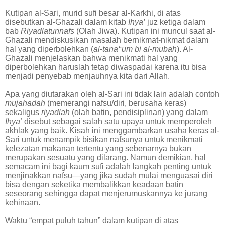
Kutipan al-Sari, murid sufi besar al-Karkhi, di atas
disebutkan al-Ghazali dalam kitab
Ihya’
juz ketiga dalam
bab
Riyadlatunnafs
(Olah Jiwa). Kutipan ini muncul saat al-
Ghazali mendiskusikan masalah bernikmat-nikmat dalam
hal yang diperbolehkan (
al-tana‘‘um bi al-mubah
). Al-
Ghazali menjelaskan bahwa menikmati hal yang
diperbolehkan haruslah tetap diwaspadai karena itu bisa
menjadi penyebab menjauhnya kita dari Allah.
Apa yang diutarakan oleh al-Sari ini tidak lain adalah contoh
mujahadah
(memerangi nafsu/diri, berusaha keras)
sekaligus
riyadlah
(olah batin, pendisiplinan) yang dalam
Ihya’
disebut sebagai salah satu upaya untuk memperoleh
akhlak yang baik. Kisah ini menggambarkan usaha keras al-
Sari untuk menampik bisikan nafsunya untuk menikmati
kelezatan makanan tertentu yang sebenarnya bukan
merupakan sesuatu yang dilarang. Namun demikian, hal
semacam ini bagi kaum sufi adalah langkah penting untuk
menjinakkan nafsu—yang jika sudah mulai menguasai diri
bisa dengan seketika membalikkan keadaan batin
seseorang sehingga dapat menjerumuskannya ke jurang
kehinaan.
Waktu “empat puluh tahun” dalam kutipan di atas