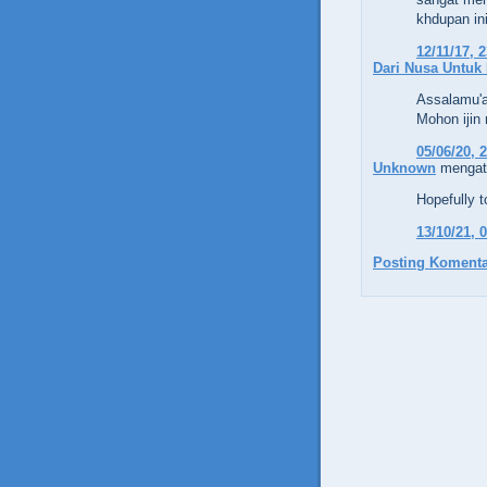
khdupan in
12/11/17, 
Dari Nusa Untuk
Assalamu'a
Mohon ijin 
05/06/20, 
Unknown
mengata
Hopefully t
13/10/21, 
Posting Komenta