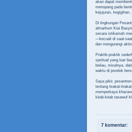
akan dapat membentu
menopang pada bentuk
kejujuran, kegigihan,
Di lingkungan Pesan
almarhum Kiai Basyir,
secara istikamah men
—kecuali di saat-saat
dan mengurangi aktivi
Praktik-praktik seder
spiritual yang luar 
beliau, misalnya, da
waktu di pondok bersa
Saya pikir, pesantre
tentang tirakat-tiraka
memperkaya khazanah
kitab-kitab tasawuf kl
7 komentar: