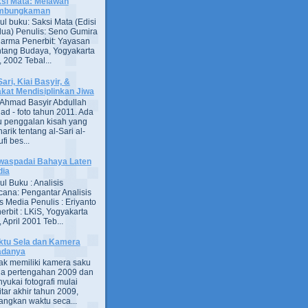
si Mata: Melawan
mbungkaman
ul buku: Saksi Mata (Edisi
ua) Penulis: Seno Gumira
darma Penerbit: Yayasan
tang Budaya, Yogyakarta
 2002 Tebal...
Sari, Kiai Basyir, &
akat Mendisiplinkan Jiwa
Ahmad Basyir Abdullah
jad - foto tahun 2011. Ada
u penggalan kisah yang
arik tentang al-Sari al-
fi bes...
aspadai Bahaya Laten
dia
ul Buku : Analisis
ana: Pengantar Analisis
s Media Penulis : Eriyanto
erbit : LKiS, Yogyakarta
 April 2001 Teb...
tu Sela dan Kamera
adanya
ak memiliki kamera saku
a pertengahan 2009 dan
yukai fotografi mulai
itar akhir tahun 2009,
ngkan waktu seca...