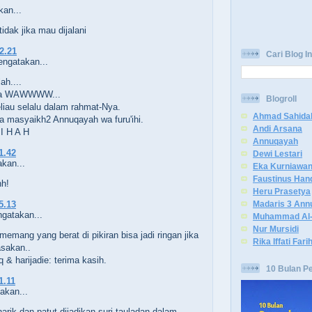
an...
tidak jika mau dijalani
22.21
Cari Blog In
ngatakan...
ah....
ya WAWWWW...
Blogroll
iau selalu dalam rahmat-Nya.
Ahmad Sahida
 masyaikh2 Annuqayah wa furu'ihi.
Andi Arsana
 I H A H
Annuqayah
1.42
Dewi Lestari
kan...
Eka Kurniawa
Faustinus Han
hh!
Heru Prasetya
Madaris 3 Ann
5.13
gatakan...
Muhammad Al-
Nur Mursidi
emang yang berat di pikiran bisa jadi ringan jika
Rika Iffati Fari
asakan..
& harijadie: terima kasih.
10 Bulan P
1.11
kan...
rik dan patut dijadikan suri tauladan dalam