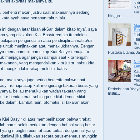
akhiri aktivitas makannya itu.
seb
Nam
say
uru berhenti makan justru saat makanannya sedang
hingga...
” kata ayah saya bertahun-tahun lalu.
Mor
 ini dengan latar kisah al-Sari dalam kitab
Ihya’
, saya
Ber
pa yang dilakukan Kiai Basyir remaja itu adalah
Jud
Thi
pelajaran pengendalian atau pendisiplinan nafsu/diri
Ses
as untuk menjinakkan atau menaklukkannya. Dengan
Kin
saya memahami pilihan sikap Kiai Basyir remaja itu
Pustaka Utama, Jak
ntuk menjaga agar jangan sampai saat kita tengah
Nas
makanan, yang mengendalikan kita justru nafsu kita
Lam
t mungkin lahir sikap melebihi batas.
Kal
Ind
n, ayah saya juga sering bercerita bahwa saat
Yog
Aka
asyir remaja acap kali mengurangi takaran beras yang
Perkebunan Yogya
ranya, beliau memukulkan wadah takaran yang
Instip...
um ke benda keras sehingga sedikit demi sedikit
e dalam. Lambat laun, otomatis isi takaran akan
a Kiai Basyir di atas memperlihatkan bahwa tirakat
lah harus selalu berkaitan dengan hal-hal yang besar
l yang mungkin bersifat atau terkait dengan hal yang
u duniawi jika dilakukan secara terus-menerus mungkin