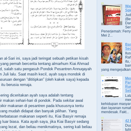
Wa
Spi
Jud
(Be
Dan
Ser
Penerjemah: Ferry
Mei 2...
Bas
Se
Ilu
Ra
al-Sari ini, saya jadi teringat sebuah petikan kisah
itu
yang pernah bercerita tentang almarhum Kiai Ahmad
bar
jad, salah satu pengasuh Pondok Pesantren Annuqayah
yang mengejutkan. B
n Juli lalu. Saat masih kecil, ayah saya mondok di
Men
asuruan dengan “dititipkan” (oleh kakek saya) kepada
Par
 itu berusia remaja.
Rum
Seb
sering diceritakan ayah saya adalah tentang
Lat
men
r makan sehari-hari di pondok. Pada sekitar awal
kehidupan masyara
pikir makanan di pesantren pada khususnya tentu
dan layanan rumah
i yang mudah didapat dan banyak pilihan. Yang
mendesak. Fakt...
terbatasan makanan seperti itu, Kiai Basyir remaja
42 
 luar biasa. Kata ayah saya, jika Kiai Basyir sedang
Dua
ng lezat, dan beliau menikmatinya, sering kali beliau
tuli