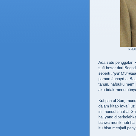
KH Ah
Ada satu penggalan ki
sufi besar dari Baghd
seperti
Ihya’ Ulumidd
paman Junayd al-Bag
tahun, nafsuku memin
aku tidak menurutiny
Kutipan al-Sari, murid
dalam kitab
Ihya’
juz
ini muncul saat al-G
hal yang diperbolehka
bahwa menikmati hal 
itu bisa menjadi peny