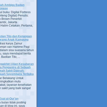
jah Ambigu Badan
onase
ul buku: Digital Fortress
nteng Digital) Penulis:
 Brown Penerbit:
ambi, Jakarta
 Halim Cetakan: Pertama,
tian Tito dan Kenangan
orang Anak Kampung
strasi karya Zainur
hman van Hamme Pagi
, dalam sisa suasana tahun
u, saya mendapat berita
astian Tito, ...
gakhiri Ujian Kesabaran
a Pengantre di Sebuah
ah Sakit Daerah:
uah Sayembara Terbuka
ar Belakang Untuk
ingkatkan mutu
kat, layanan kesehatan
 sakit yang baik sangat
Esai al-Qur’an
 bulan tidak posting
san di blog ini, saya