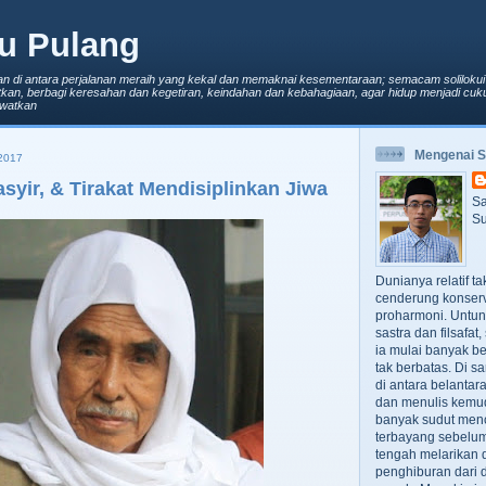
u Pulang
an di antara perjalanan meraih yang kekal dan memaknai kesementaraan; semacam solilokui
kan, berbagi keresahan dan kegetiran, keindahan dan kebahagiaan, agar hidup menjadi cuku
lewatkan
Mengenai 
2017
Basyir, & Tirakat Mendisiplinkan Jiwa
Sa
Su
Dunianya relatif t
cenderung konserv
proharmoni. Untun
sastra dan filsafa
ia mulai banyak be
tak berbatas. Di s
di antara belanta
dan menulis kemu
banyak sudut men
terbayang sebelumn
tengah melarikan d
penghiburan dari 