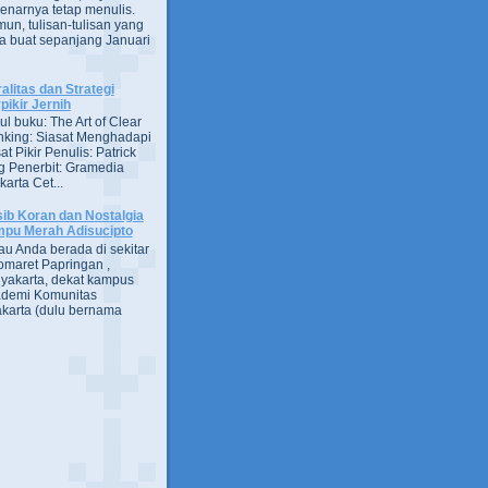
enarnya tetap menulis.
un, tulisan-tulisan yang
a buat sepanjang Januari
alitas dan Strategi
pikir Jernih
ul buku: The Art of Clear
nking: Siasat Menghadapi
at Pikir Penulis: Patrick
g Penerbit: Gramedia
arta Cet...
ib Koran dan Nostalgia
pu Merah Adisucipto
au Anda berada di sekitar
omaret Papringan ,
yakarta, dekat kampus
demi Komunitas
karta (dulu bernama