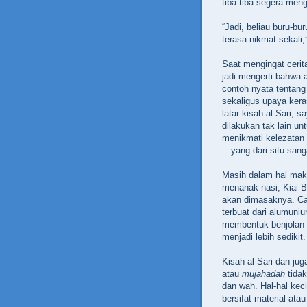
tiba-tiba segera meng
“Jadi, beliau buru-b
terasa nikmat sekali,
Saat mengingat cerita
jadi mengerti bahwa a
contoh nyata tentang 
sekaligus upaya ker
latar kisah al-Sari, 
dilakukan tak lain u
menikmati kelezatan 
—yang dari situ sanga
Masih dalam hal maka
menanak nasi, Kiai B
akan dimasaknya. Ca
terbuat dari alumuni
membentuk benjolan k
menjadi lebih sedikit.
Kisah al-Sari dan jug
atau
mujahadah
tidak
dan wah. Hal-hal keci
bersifat material ata