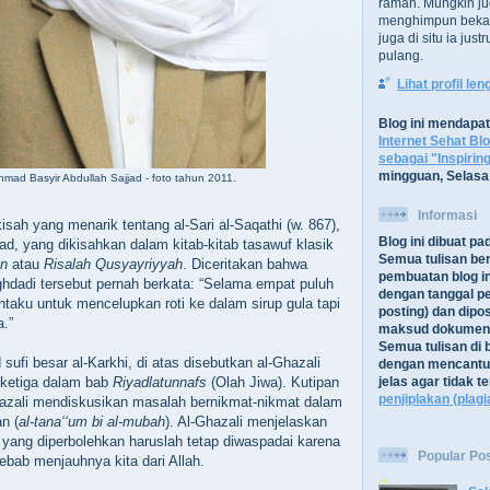
ramah. Mungkin ju
menghimpun bekal
juga di situ ia jus
pulang.
Lihat profil le
Blog ini mendapa
Internet Sehat Bl
sebagai "Inspirin
mingguan, Selasa
mad Basyir Abdullah Sajjad - foto tahun 2011.
Informasi
sah yang menarik tentang al-Sari al-Saqathi (w. 867),
Blog ini dibuat p
ad, yang dikisahkan dalam kitab-kitab tasawuf klasik
Semua tulisan be
in
atau
Risalah Qusyayriyyah
. Diceritakan bahwa
pembuatan blog in
hdadi tersebut pernah berkata: “Selama empat puluh
dengan tanggal pe
taku untuk mencelupkan roti ke dalam sirup gula tapi
posting) dan dipos
a.”
maksud dokument
Semua tulisan di b
 sufi besar al-Karkhi, di atas disebutkan al-Ghazali
dengan mencantu
 ketiga dalam bab
Riyadlatunnafs
(Olah Jiwa). Kutipan
jelas agar tidak 
penjiplakan (plagi
hazali mendiskusikan masalah bernikmat-nikmat dalam
n (
al-tana‘‘um bi al-mubah
). Al-Ghazali menjelaskan
yang diperbolehkan haruslah tetap diwaspadai karena
Popular Po
ebab menjauhnya kita dari Allah.