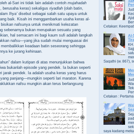
Sak
leh al-Sari ini tidak lain adalah contoh
mujahadah
Pe
i, berusaha keras) sekaligus
riyadlah
(olah batin,
Jud
dalam
Ihya’
disebut sebagai salah satu upaya untuk
Ked
Aji
ang baik. Kisah ini menggambarkan usaha keras al-
Ben
 bisikan nafsunya untuk menikmati kelezatan
Cetakan: Keempat,
ng sebenarnya bukan merupakan sesuatu yang
kian, hal semacam ini bagi kaum sufi adalah langkah
Al-
Tir
akkan nafsu—yang jika sudah mulai menguasai diri
KH 
a membalikkan keadaan batin seseorang sehingga
Saj
nya ke jurang kehinaan.
sat
men
Saqathi (w. 867), su
tahun” dalam kutipan di atas menunjukkan bahwa
jiwa bukanlah episode yang pendek. Ia bukan seperti
Mew
ri jarak pendek. Ia adalah usaha keras yang harus
Me
 yang panjang—mungkin seperti lari maraton. Karena
Jud
enaklukkan nafsu mungkin akan terus berlangsung
Wac
Tek
Pen
Cetakan : Pertama,
Wak
Se
Sej
pad
men
sek
saya kadang melua