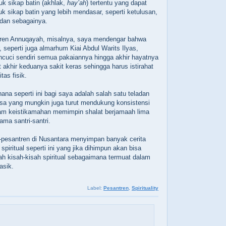
k sikap batin (akhlak,
hay’ah
) tertentu yang dapat
 sikap batin yang lebih mendasar, seperti ketulusan,
 dan sebagainya.
tren Annuqayah, misalnya, saya mendengar bahwa
 seperti juga almarhum Kiai Abdul Warits Ilyas,
cuci sendiri semua pakaiannya hingga akhir hayatnya
 akhir keduanya sakit keras sehingga harus istirahat
tas fisik.
hana seperti ini bagi saya adalah salah satu teladan
biasa yang mungkin juga turut mendukung konsistensi
lam keistikamahan memimpin shalat berjamaah lima
ma santri-santri.
n-pesantren di Nusantara menyimpan banyak cerita
t spiritual seperti ini yang jika dihimpun akan bisa
 kisah-kisah spiritual sebagaimana termuat dalam
asik.
Label:
Pesantren
,
Spirituality