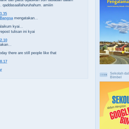
i. qaddasaallahuruhahum. amiiin
23.35
 Bangsa
mengatakan...
laikum kyai...
repost tulisan ini kyai
22.10
kan...
oday there are still people like that
08.17
r
Sekolah da
Bimbel