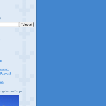
i
h
n
di
uqayah
Fayyadl
hah
engalaman Eropa