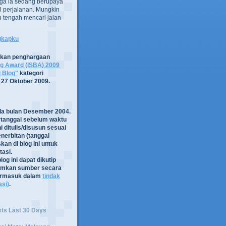
ga ia sedang berupaya
 perjalanan. Mungkin
tru tengah mencari jalan
ngkapku
tkan penghargaan
og Award (ISBA) 2009
g Blog"
kategori
 27 Oktober 2009.
ada bulan Desember 2004.
rtanggal sebelum waktu
i ditulis/disusun sesuai
nerbitan (tanggal
kan di blog ini untuk
asi.
log ini dapat dikutip
mkan sumber secara
termasuk dalam
tindak
asi)
.
sts Last 30 Days