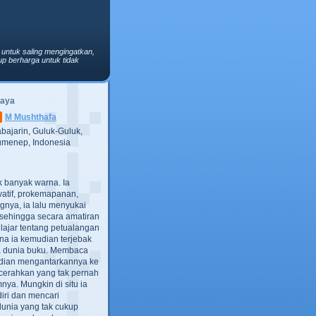
 untuk saling mengingatkan,
p berharga untuk tidak
Saya
M Mushthafa
bajarin, Guluk-Guluk,
menep, Indonesia
ak banyak warna. Ia
atif, prokemapanan,
gnya, ia lalu menyukai
t, sehingga secara amatiran
lajar tentang petualangan
ana ia kemudian terjebak
ra dunia buku. Membaca
dian mengantarkannya ke
cerahkan yang tak pernah
ya. Mungkin di situ ia
iri dan mencari
dunia yang tak cukup