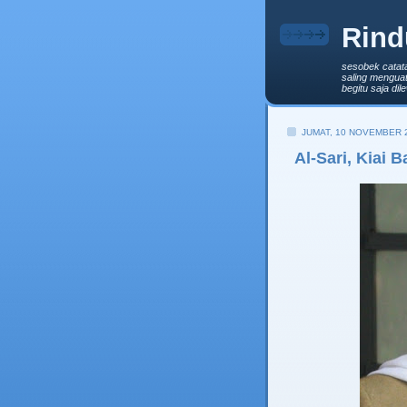
Rind
sesobek catat
saling menguat
begitu saja di
JUMAT, 10 NOVEMBER 
Al-Sari, Kiai 