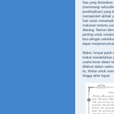
Apa yang diutarakan o
(memerangi nafsu/dir
pendisiplinan) yang 
memperoleh akhlak y
Sari untuk menampik
makanan tertentu ya
dilarang. Namun demi
penting untuk menjin
bisa dengan seketik
dapat menjerumuskan
Waktu “empat puluh 
tirakat menaklukkan 
usaha keras dalam la
dilakoni dalam waktu
itu, ikhtiar untuk m
hingga akhir hayat.