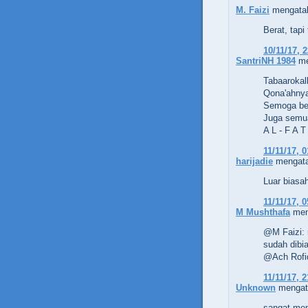
M. Faizi
mengatak
Berat, tapi 
10/11/17, 
SantriNH 1984
me
Tabaarokall
Qona'ahn
Semoga bel
Juga semua
A L - F A T
11/11/17, 0
harijadie
mengata
Luar biasa
11/11/17, 0
M Mushthafa
men
@M Faizi: m
sudah dibi
@Ach Rofiq 
11/11/17, 2
Unknown
mengata
sangat mena