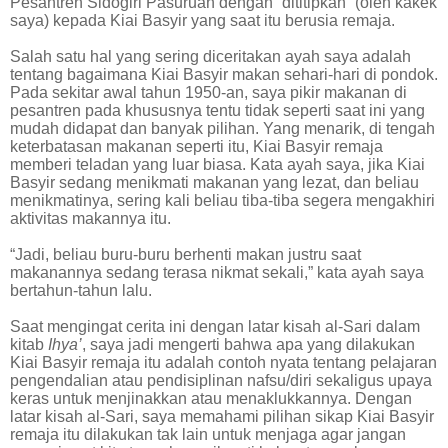
Pesantren Sidogiri Pasuruan dengan “dititipkan” (oleh kakek
saya) kepada Kiai Basyir yang saat itu berusia remaja.
Salah satu hal yang sering diceritakan ayah saya adalah
tentang bagaimana Kiai Basyir makan sehari-hari di pondok.
Pada sekitar awal tahun 1950-an, saya pikir makanan di
pesantren pada khususnya tentu tidak seperti saat ini yang
mudah didapat dan banyak pilihan. Yang menarik, di tengah
keterbatasan makanan seperti itu, Kiai Basyir remaja
memberi teladan yang luar biasa. Kata ayah saya, jika Kiai
Basyir sedang menikmati makanan yang lezat, dan beliau
menikmatinya, sering kali beliau tiba-tiba segera mengakhiri
aktivitas makannya itu.
“Jadi, beliau buru-buru berhenti makan justru saat
makanannya sedang terasa nikmat sekali,” kata ayah saya
bertahun-tahun lalu.
Saat mengingat cerita ini dengan latar kisah al-Sari dalam
kitab
Ihya’
, saya jadi mengerti bahwa apa yang dilakukan
Kiai Basyir remaja itu adalah contoh nyata tentang pelajaran
pengendalian atau pendisiplinan nafsu/diri sekaligus upaya
keras untuk menjinakkan atau menaklukkannya. Dengan
latar kisah al-Sari, saya memahami pilihan sikap Kiai Basyir
remaja itu dilakukan tak lain untuk menjaga agar jangan