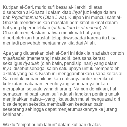
Kutipan al-Sari, murid sufi besar al-Karkhi, di atas
disebutkan al-Ghazali dalam kitab
Ihya’
juz ketiga dalam
bab
Riyadlatunnafs
(Olah Jiwa). Kutipan ini muncul saat al-
Ghazali mendiskusikan masalah bernikmat-nikmat dalam
hal yang diperbolehkan (
al-tana‘‘um bi al-mubah
). Al-
Ghazali menjelaskan bahwa menikmati hal yang
diperbolehkan haruslah tetap diwaspadai karena itu bisa
menjadi penyebab menjauhnya kita dari Allah.
Apa yang diutarakan oleh al-Sari ini tidak lain adalah contoh
mujahadah
(memerangi nafsu/diri, berusaha keras)
sekaligus
riyadlah
(olah batin, pendisiplinan) yang dalam
Ihya’
disebut sebagai salah satu upaya untuk memperoleh
akhlak yang baik. Kisah ini menggambarkan usaha keras al-
Sari untuk menampik bisikan nafsunya untuk menikmati
kelezatan makanan tertentu yang sebenarnya bukan
merupakan sesuatu yang dilarang. Namun demikian, hal
semacam ini bagi kaum sufi adalah langkah penting untuk
menjinakkan nafsu—yang jika sudah mulai menguasai diri
bisa dengan seketika membalikkan keadaan batin
seseorang sehingga dapat menjerumuskannya ke jurang
kehinaan.
Waktu “empat puluh tahun” dalam kutipan di atas