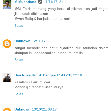
M Mushthafa
11/11/17, 21.11
@M Faizi: memang yang berat di pikiran bisa jadi ringan
jika sudah dibiasakan..
@Ach Rofiq & harijadie: terima kasih.
Balas
Unknown
12/11/17, 23.35
sangat menarik dan patut dijadikan suri tauladan dalam
khdupan ini. qaddasaallahuruhahum. amiiin
Balas
Dari Nusa Untuk Bangsa
05/06/20, 22.10
Assalamu'alaikum kyai...
Mohon ijin repost tulisan ini kyai
Balas
Unknown
13/10/21, 08.17