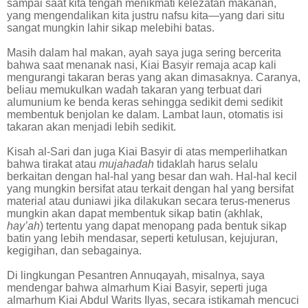
sampai saat kita tengah menikmati kelezatan makanan,
yang mengendalikan kita justru nafsu kita—yang dari situ
sangat mungkin lahir sikap melebihi batas.
Masih dalam hal makan, ayah saya juga sering bercerita
bahwa saat menanak nasi, Kiai Basyir remaja acap kali
mengurangi takaran beras yang akan dimasaknya. Caranya,
beliau memukulkan wadah takaran yang terbuat dari
alumunium ke benda keras sehingga sedikit demi sedikit
membentuk benjolan ke dalam. Lambat laun, otomatis isi
takaran akan menjadi lebih sedikit.
Kisah al-Sari dan juga Kiai Basyir di atas memperlihatkan
bahwa tirakat atau
mujahadah
tidaklah harus selalu
berkaitan dengan hal-hal yang besar dan wah. Hal-hal kecil
yang mungkin bersifat atau terkait dengan hal yang bersifat
material atau duniawi jika dilakukan secara terus-menerus
mungkin akan dapat membentuk sikap batin (akhlak,
hay’ah
) tertentu yang dapat menopang pada bentuk sikap
batin yang lebih mendasar, seperti ketulusan, kejujuran,
kegigihan, dan sebagainya.
Di lingkungan Pesantren Annuqayah, misalnya, saya
mendengar bahwa almarhum Kiai Basyir, seperti juga
almarhum Kiai Abdul Warits Ilyas, secara istikamah mencuci