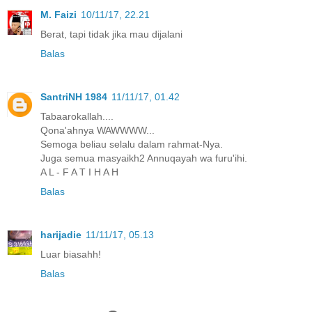
M. Faizi
10/11/17, 22.21
Berat, tapi tidak jika mau dijalani
Balas
SantriNH 1984
11/11/17, 01.42
Tabaarokallah....
Qona'ahnya WAWWWW...
Semoga beliau selalu dalam rahmat-Nya.
Juga semua masyaikh2 Annuqayah wa furu'ihi.
A L - F A T I H A H
Balas
harijadie
11/11/17, 05.13
Luar biasahh!
Balas