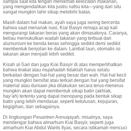
sampai saat kita tengah menikmati kelezatan makanan,
yang mengendalikan kita justru nafsu kita—yang dari situ
sangat mungkin lahir sikap melebihi batas.
Masih dalam hal makan, ayah saya juga sering bercerita
bahwa saat menanak nasi, Kiai Basyir remaja acap kali
mengurangi takaran beras yang akan dimasaknya. Caranya,
beliau memukulkan wadah takaran yang terbuat dari
alumunium ke benda keras sehingga sedikit demi sedikit
membentuk benjolan ke dalam. Lambat laun, otomatis isi
takaran akan menjadi lebih sedikit.
Kisah al-Sari dan juga Kiai Basyir di atas memperlihatkan
bahwa tirakat atau
mujahadah
tidaklah harus selalu
berkaitan dengan hal-hal yang besar dan wah. Hal-hal kecil
yang mungkin bersifat atau terkait dengan hal yang bersifat
material atau duniawi jika dilakukan secara terus-menerus
mungkin akan dapat membentuk sikap batin (akhlak,
hay’ah
) tertentu yang dapat menopang pada bentuk sikap
batin yang lebih mendasar, seperti ketulusan, kejujuran,
kegigihan, dan sebagainya.
Di lingkungan Pesantren Annuqayah, misalnya, saya
mendengar bahwa almarhum Kiai Basyir, seperti juga
almarhum Kiai Abdul Warits Ilyas, secara istikamah mencuci