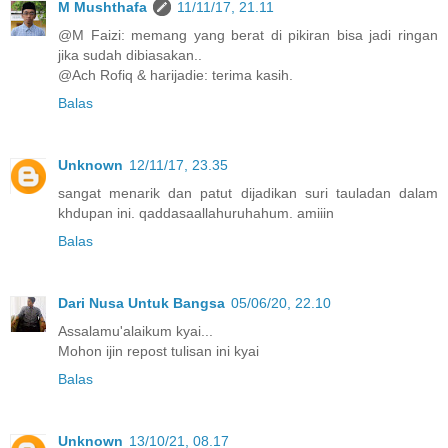
M Mushthafa
11/11/17, 21.11
@M Faizi: memang yang berat di pikiran bisa jadi ringan
jika sudah dibiasakan..
@Ach Rofiq & harijadie: terima kasih.
Balas
Unknown
12/11/17, 23.35
sangat menarik dan patut dijadikan suri tauladan dalam
khdupan ini. qaddasaallahuruhahum. amiiin
Balas
Dari Nusa Untuk Bangsa
05/06/20, 22.10
Assalamu'alaikum kyai...
Mohon ijin repost tulisan ini kyai
Balas
Unknown
13/10/21, 08.17