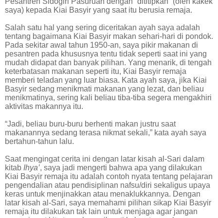
Pesantren Sidogiri Pasuruan dengan “dititipkan” (oleh kakek
saya) kepada Kiai Basyir yang saat itu berusia remaja.
Salah satu hal yang sering diceritakan ayah saya adalah
tentang bagaimana Kiai Basyir makan sehari-hari di pondok.
Pada sekitar awal tahun 1950-an, saya pikir makanan di
pesantren pada khususnya tentu tidak seperti saat ini yang
mudah didapat dan banyak pilihan. Yang menarik, di tengah
keterbatasan makanan seperti itu, Kiai Basyir remaja
memberi teladan yang luar biasa. Kata ayah saya, jika Kiai
Basyir sedang menikmati makanan yang lezat, dan beliau
menikmatinya, sering kali beliau tiba-tiba segera mengakhiri
aktivitas makannya itu.
“Jadi, beliau buru-buru berhenti makan justru saat
makanannya sedang terasa nikmat sekali,” kata ayah saya
bertahun-tahun lalu.
Saat mengingat cerita ini dengan latar kisah al-Sari dalam
kitab
Ihya’
, saya jadi mengerti bahwa apa yang dilakukan
Kiai Basyir remaja itu adalah contoh nyata tentang pelajaran
pengendalian atau pendisiplinan nafsu/diri sekaligus upaya
keras untuk menjinakkan atau menaklukkannya. Dengan
latar kisah al-Sari, saya memahami pilihan sikap Kiai Basyir
remaja itu dilakukan tak lain untuk menjaga agar jangan