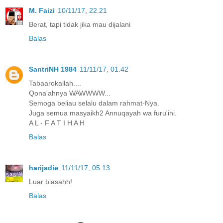
M. Faizi
10/11/17, 22.21
Berat, tapi tidak jika mau dijalani
Balas
SantriNH 1984
11/11/17, 01.42
Tabaarokallah....
Qona'ahnya WAWWWW...
Semoga beliau selalu dalam rahmat-Nya.
Juga semua masyaikh2 Annuqayah wa furu'ihi.
A L - F A T I H A H
Balas
harijadie
11/11/17, 05.13
Luar biasahh!
Balas