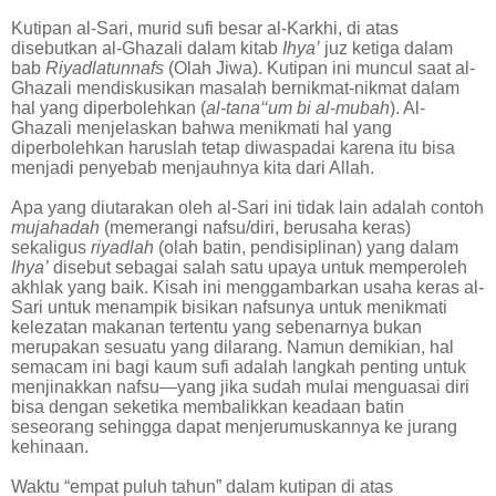
Kutipan al-Sari, murid sufi besar al-Karkhi, di atas
disebutkan al-Ghazali dalam kitab
Ihya’
juz ketiga dalam
bab
Riyadlatunnafs
(Olah Jiwa). Kutipan ini muncul saat al-
Ghazali mendiskusikan masalah bernikmat-nikmat dalam
hal yang diperbolehkan (
al-tana‘‘um bi al-mubah
). Al-
Ghazali menjelaskan bahwa menikmati hal yang
diperbolehkan haruslah tetap diwaspadai karena itu bisa
menjadi penyebab menjauhnya kita dari Allah.
Apa yang diutarakan oleh al-Sari ini tidak lain adalah contoh
mujahadah
(memerangi nafsu/diri, berusaha keras)
sekaligus
riyadlah
(olah batin, pendisiplinan) yang dalam
Ihya’
disebut sebagai salah satu upaya untuk memperoleh
akhlak yang baik. Kisah ini menggambarkan usaha keras al-
Sari untuk menampik bisikan nafsunya untuk menikmati
kelezatan makanan tertentu yang sebenarnya bukan
merupakan sesuatu yang dilarang. Namun demikian, hal
semacam ini bagi kaum sufi adalah langkah penting untuk
menjinakkan nafsu—yang jika sudah mulai menguasai diri
bisa dengan seketika membalikkan keadaan batin
seseorang sehingga dapat menjerumuskannya ke jurang
kehinaan.
Waktu “empat puluh tahun” dalam kutipan di atas