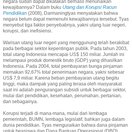
negara sudah dapat dikatakan berhasil menunaikan
kewajibannya? Dalam buku
Utang dan Korupsi Racun
Pendidikan
(2008), Darmaningtyas menyatakan bahwa
negara belum dapat memenuhi kewajibannya tersebut. Tyas
menyebut tiga faktor penyebabnya, yakni utang luar negeri,
korupsi, dan inefisiensi.
Warisan utang luar negeri yang menggunung telah berakibat
pada berbagai sektor kepentingan publik. Pada tahun 2003,
total utang Indonesia mencapai US$ 150 miliar. Jumlah ini
melampaui produk domestik bruto (GDP) yang dihasilkan
Indonesia. Pada 2004, total pembayaran bunga pinjaman
memakan 92,67% total penerimaan negara, yakni sebesar
US$ 7,9 miliar. Karena beban pembayaran utang begitu
tinggi, maka dampak yang paling terasa oleh masyarakat
saat ini adalah pengurangan subsidi untuk berbagai sektor,
mulai dari pendidikan, kesehatan, perumahan, pertanian,
dan sebagainya.
Korupsi terjadi di mana-mana, mulai dari lembaga
pemerintah, BUMN, lembaga legislatif, bahkan juga dalam
dunia pendidikan. Tyas menguraikan bahwa dana pinjaman
untuk beasiswa dan Dana Bantuan Operasional (DBO)