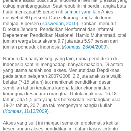
pemberantasan buta huruf, Indonesia memiliki prestasi yang
cukup membanggakan. Saat republik ini berdiri, angka buta
huruf mencapai 95 persen (
di sumber yang lain
Anies
menyebut 80 persen). Dan sekarang, angka itu turun
menjadi 8 persen (
Baswedan, 2010
). Bahkan, menurut
Direktur Jenderal Pendidikan Nonformal dan Informal
Departemen Pendidikan Nasional, Hamid Muhammad, total
jumlah warga buta aksara 9,7 juta atau 5,97 persen dari
jumlah penduduk Indonesia (
Kompas
, 28/04/2009
).
Namun dari banyak segi yang lain, dunia pendidikan di
Indonesia saat ini menghadapi banyak masalah. Di antara
yang utama adalah soal akses. Menurut data Depdiknas,
pada tahun pelajaran 2007/2008, 2,2 juta anak usia wajib
belajar (7-15 tahun) tak menikmati pendidikan dasar
sembilan tahun terutama karena faktor ekonomi dan
kurangnya kesadaran orangtua. Untuk anak usia 16-18
tahun, ada 5,5 juta yang tak bersekolah. Sedangkan usia
19-24 tahun, 20,7 juta tak mengenyam bangku kuliah
(
Kompas
, 11/12/2009
).
Akses yang sulit ini menjadi semakin problematis ketika
kesenjangan akses pendidikan ini dalam kasus tertentu