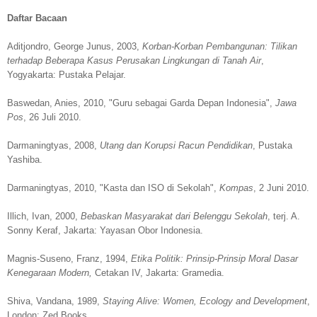
Daftar Bacaan
Aditjondro, George Junus, 2003,
Korban-Korban Pembangunan: Tilikan
terhadap Beberapa Kasus Perusakan Lingkungan di Tanah Air
,
Yogyakarta: Pustaka Pelajar.
Baswedan, Anies, 2010, "Guru sebagai Garda Depan Indonesia",
Jawa
Pos
, 26 Juli 2010.
Darmaningtyas, 2008,
Utang dan Korupsi Racun Pendidikan
, Pustaka
Yashiba.
Darmaningtyas, 2010, "Kasta dan ISO di Sekolah",
Kompas
, 2 Juni 2010.
Illich, Ivan, 2000,
Bebaskan Masyarakat dari Belenggu Sekolah
, terj. A.
Sonny Keraf, Jakarta: Yayasan Obor Indonesia.
Magnis-Suseno, Franz, 1994,
Etika Politik: Prinsip-Prinsip Moral Dasar
Kenegaraan Modern,
Cetakan IV, Jakarta: Gramedia.
Shiva, Vandana, 1989,
Staying Alive: Women, Ecology and Development
,
London: Zed Books.