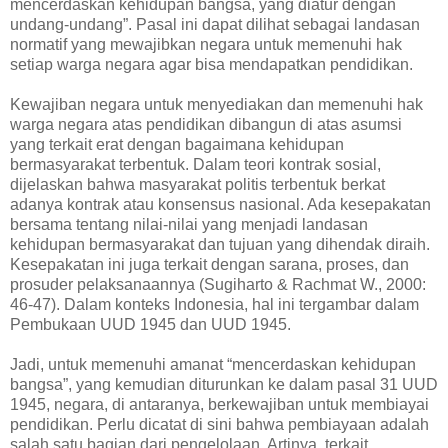
mencerdaskan kehidupan bangsa, yang diatur dengan
undang-undang”. Pasal ini dapat dilihat sebagai landasan
normatif yang mewajibkan negara untuk memenuhi hak
setiap warga negara agar bisa mendapatkan pendidikan.
Kewajiban negara untuk menyediakan dan memenuhi hak
warga negara atas pendidikan dibangun di atas asumsi
yang terkait erat dengan bagaimana kehidupan
bermasyarakat terbentuk. Dalam teori kontrak sosial,
dijelaskan bahwa masyarakat politis terbentuk berkat
adanya kontrak atau konsensus nasional. Ada kesepakatan
bersama tentang nilai-nilai yang menjadi landasan
kehidupan bermasyarakat dan tujuan yang dihendak diraih.
Kesepakatan ini juga terkait dengan sarana, proses, dan
prosuder pelaksanaannya (Sugiharto & Rachmat W., 2000:
46-47). Dalam konteks Indonesia, hal ini tergambar dalam
Pembukaan UUD 1945 dan UUD 1945.
Jadi, untuk memenuhi amanat “mencerdaskan kehidupan
bangsa”, yang kemudian diturunkan ke dalam pasal 31 UUD
1945, negara, di antaranya, berkewajiban untuk membiayai
pendidikan. Perlu dicatat di sini bahwa pembiayaan adalah
salah satu bagian dari pengelolaan. Artinya, terkait