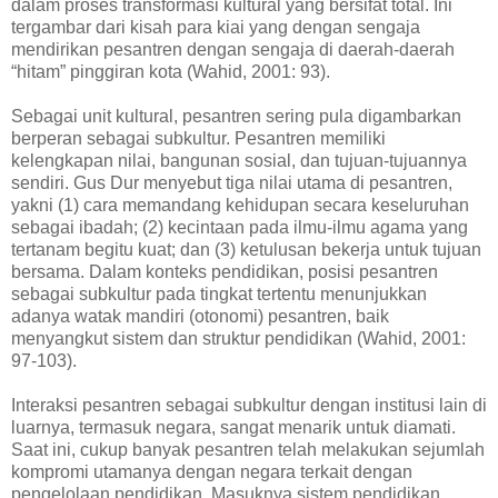
dalam proses transformasi kultural yang bersifat total. Ini
tergambar dari kisah para kiai yang dengan sengaja
mendirikan pesantren dengan sengaja di daerah-daerah
“hitam” pinggiran kota (Wahid, 2001: 93).
Sebagai unit kultural, pesantren sering pula digambarkan
berperan sebagai subkultur. Pesantren memiliki
kelengkapan nilai, bangunan sosial, dan tujuan-tujuannya
sendiri. Gus Dur menyebut tiga nilai utama di pesantren,
yakni (1) cara memandang kehidupan secara keseluruhan
sebagai ibadah; (2) kecintaan pada ilmu-ilmu agama yang
tertanam begitu kuat; dan (3) ketulusan bekerja untuk tujuan
bersama. Dalam konteks pendidikan, posisi pesantren
sebagai subkultur pada tingkat tertentu menunjukkan
adanya watak mandiri (otonomi) pesantren, baik
menyangkut sistem dan struktur pendidikan (Wahid, 2001:
97-103).
Interaksi pesantren sebagai subkultur dengan institusi lain di
luarnya, termasuk negara, sangat menarik untuk diamati.
Saat ini, cukup banyak pesantren telah melakukan sejumlah
kompromi utamanya dengan negara terkait dengan
pengelolaan pendidikan. Masuknya sistem pendidikan