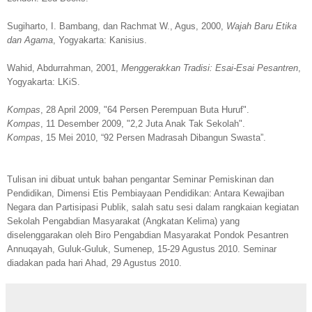
Sugiharto, I. Bambang, dan Rachmat W., Agus, 2000,
Wajah Baru Etika
dan Agama
, Yogyakarta: Kanisius.
Wahid, Abdurrahman, 2001,
Menggerakkan Tradisi: Esai-Esai Pesantren
,
Yogyakarta: LKiS.
Kompas
, 28 April 2009, "64 Persen Perempuan Buta Huruf".
Kompas
, 11 Desember 2009, "2,2 Juta Anak Tak Sekolah".
Kompas
, 15 Mei 2010, “92 Persen Madrasah Dibangun Swasta”.
Tulisan ini dibuat untuk bahan pengantar Seminar Pemiskinan dan
Pendidikan, Dimensi Etis Pembiayaan Pendidikan: Antara Kewajiban
Negara dan Partisipasi Publik, salah satu sesi dalam rangkaian kegiatan
Sekolah Pengabdian Masyarakat (Angkatan Kelima) yang
diselenggarakan oleh Biro Pengabdian Masyarakat Pondok Pesantren
Annuqayah, Guluk-Guluk, Sumenep, 15-29 Agustus 2010. Seminar
diadakan pada hari Ahad, 29 Agustus 2010.