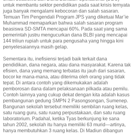
untuk membantu sektor pendidikan pada saat krisis ternyata
juga banyak mengalami kebocoran dan salah sasaran.
Temuan Tim Pengendali Program JPS yang diketuai Mar’ie
Muhammad memaparkan bahwa salah sasaran program
beasiswa SD-SMTA mencapai 60%. Pada saat yang sama
pemerintah justru mengucurkan dana BLBI yang mencapai
144 triliun rupiah untuk para pengusaha yang hingga kini
penyelesaiannya masih gelap.
Sementara itu, inefisiensi terjadi baik terkait dana
pendidikan, dana negara, atau dana masyarakat. Karena tak
efisien, dana yang memang terbatas itu jauh dari sasaran,
bocor ke mana-mana, atau diterima oleh orang yang tidak
tepat. Di antara contoh yang dikemukakan adalah
pemborosan dana dalam pelaksanaan pilkada atau pemilu.
Contoh lainnya yang cukup dekat dengan kita adalah kasus
pembangunan gedung SMPN 2 Pasongsongan, Sumenep.
Bangunan sekolah tersebut memiliki sembilan ruang kelas,
satu ruang guru, satu ruang perpustakaan, dan satu ruang
laboratorium. Padahal, ketika Tyas berkunjung ke sana
tahun 2002, sekolah itu hanya memiliki 63 murid—artinya,
hanya membutuhkan 3 ruang kelas. Di Madiun dibangun