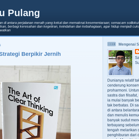
u Pulang
an di antara perjalanan meraih yang kekal dan memaknai kesementaraan; semacam solilokui
kan, berbagi keresahan dan kegetiran, keindahan dan kebahagiaan, agar hidup menjadi cuku
lewatkan
Mengenai 
5
Strategi Berpikir Jernih
Sa
Su
Dunianya relatif t
cenderung konserv
proharmoni. Untun
sastra dan filsafa
ia mulai banyak be
tak berbatas. Di s
di antara belanta
dan menulis kemu
banyak sudut men
terbayang sebelumn
tengah melarikan d
penghiburan dari 