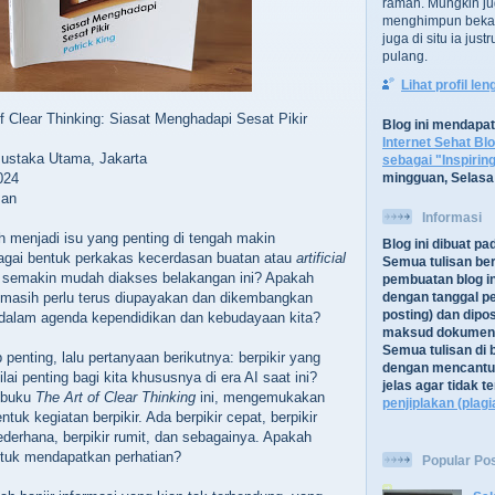
ramah. Mungkin ju
menghimpun bekal
juga di situ ia jus
pulang.
Lihat profil le
of Clear Thinking: Siasat Menghadapi Sesat Pikir
Blog ini mendapa
Internet Sehat Bl
Pustaka Utama, Jakarta
sebagai "Inspirin
024
mingguan, Selasa
man
Informasi
h menjadi isu yang penting di tengah makin
Blog ini dibuat p
gai bentuk perkakas kecerdasan buatan atau
artificial
Semua tulisan be
 semakin mudah diakses belakangan ini? Apakah
pembuatan blog in
r masih perlu terus diupayakan dan dikembangkan
dengan tanggal pe
posting) dan dipos
t dalam agenda kependidikan dan kebudayaan kita?
maksud dokument
Semua tulisan di b
p penting, lalu pertanyaan berikutnya: berpikir yang
dengan mencantu
ai penting bagi kita khususnya di era AI saat ini?
jelas agar tidak 
s buku
The Art of Clear Thinking
ini, mengemukakan
penjiplakan (plagi
uk kegiatan berpikir. Ada berpikir cepat, berpikir
sederhana, berpikir rumit, dan sebagainya. Apakah
tuk mendapatkan perhatian?
Popular Po