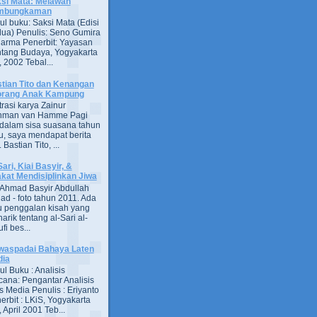
si Mata: Melawan
mbungkaman
ul buku: Saksi Mata (Edisi
ua) Penulis: Seno Gumira
darma Penerbit: Yayasan
tang Budaya, Yogyakarta
 2002 Tebal...
tian Tito dan Kenangan
orang Anak Kampung
strasi karya Zainur
hman van Hamme Pagi
, dalam sisa suasana tahun
u, saya mendapat berita
astian Tito, ...
Sari, Kiai Basyir, &
akat Mendisiplinkan Jiwa
Ahmad Basyir Abdullah
jad - foto tahun 2011. Ada
u penggalan kisah yang
arik tentang al-Sari al-
fi bes...
aspadai Bahaya Laten
dia
ul Buku : Analisis
ana: Pengantar Analisis
s Media Penulis : Eriyanto
erbit : LKiS, Yogyakarta
 April 2001 Teb...