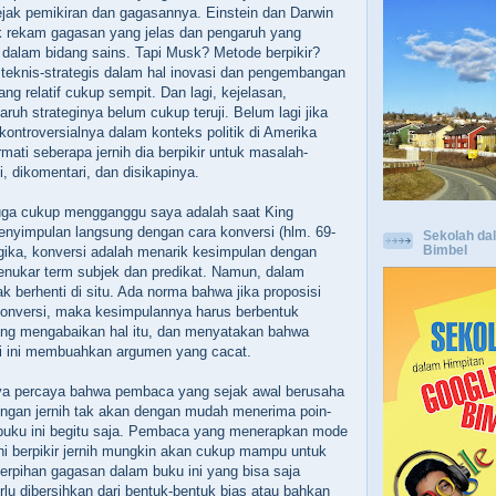
jejak pemikiran dan gagasannya. Einstein dan Darwin
k rekam gagasan yang jelas dan pengaruh yang
 dalam bidang sains. Tapi Musk? Metode berpikir?
 teknis-strategis dalam hal inovasi dan pengembangan
ng relatif cukup sempit. Dan lagi, kejelasan,
ruh strateginya belum cukup teruji. Belum lagi jika
i kontroversialnya dalam konteks politik di Amerika
mati seberapa jernih dia berpikir untuk masalah-
, dikomentari, dan disikapinya.
 juga cukup mengganggu saya adalah saat King
nyimpulan langsung dengan cara konversi (hlm. 69-
Sekolah da
Bimbel
logika, konversi adalah menarik kesimpulan dengan
nukar term subjek dan predikat. Namun, dalam
ak berhenti di situ. Ada norma bahwa jika proposisi
dikonversi, maka kesimpulannya harus berbentuk
. King mengabaikan hal itu, dan menyatakan bahwa
i ini membuahkan argumen yang cacat.
a percaya bahwa pembaca yang sejak awal berusaha
ngan jernih tak akan dengan mudah menerima poin-
buku ini begitu saja. Pembaca yang menerapkan mode
 berpikir jernih mungkin akan cukup mampu untuk
erpihan gagasan dalam buku ini yang bisa saja
lu dibersihkan dari bentuk-bentuk bias atau bahkan