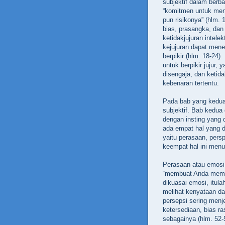
subjektif dalam berba
“komitmen untuk men
pun risikonya” (hlm. 1
bias, prasangka, dan
ketidakjujuran intele
kejujuran dapat mene
berpikir (hlm. 18-24
untuk berpikir jujur,
disengaja, dan ketid
kebenaran tertentu.
Pada bab yang kedua
subjektif. Bab kedua 
dengan insting yang d
ada empat hal yang d
yaitu perasaan, persp
keempat hal ini menu
Perasaan atau emosi b
“membuat Anda meman
dikuasai emosi, itul
melihat kenyataan da
persepsi sering menje
ketersediaan, bias r
sebagainya (hlm. 52-