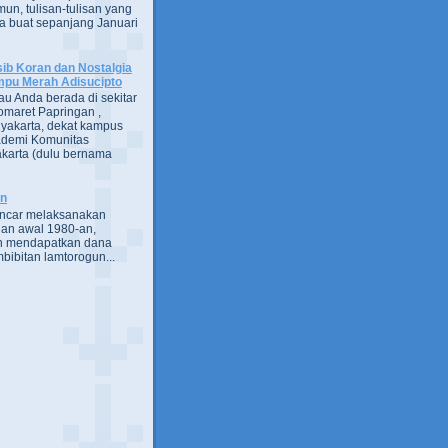
un, tulisan-tulisan yang
a buat sepanjang Januari
ib Koran dan Nostalgia
pu Merah Adisucipto
au Anda berada di sekitar
omaret Papringan ,
yakarta, dekat kampus
demi Komunitas
karta (dulu bernama
an
encar melaksanakan
an awal 1980-an,
h mendapatkan dana
bibitan lamtorogun...