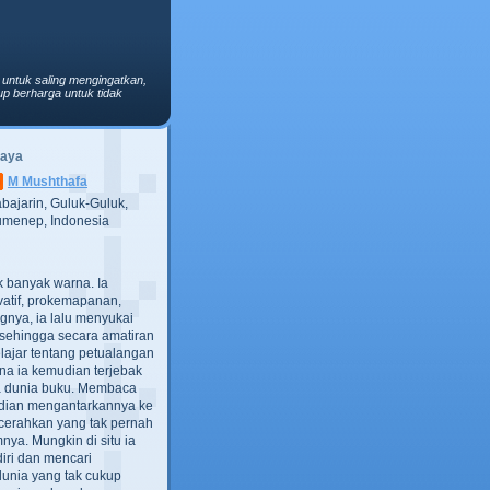
 untuk saling mengingatkan,
p berharga untuk tidak
Saya
M Mushthafa
bajarin, Guluk-Guluk,
menep, Indonesia
ak banyak warna. Ia
atif, prokemapanan,
gnya, ia lalu menyukai
t, sehingga secara amatiran
lajar tentang petualangan
ana ia kemudian terjebak
ra dunia buku. Membaca
dian mengantarkannya ke
cerahkan yang tak pernah
ya. Mungkin di situ ia
iri dan mencari
dunia yang tak cukup