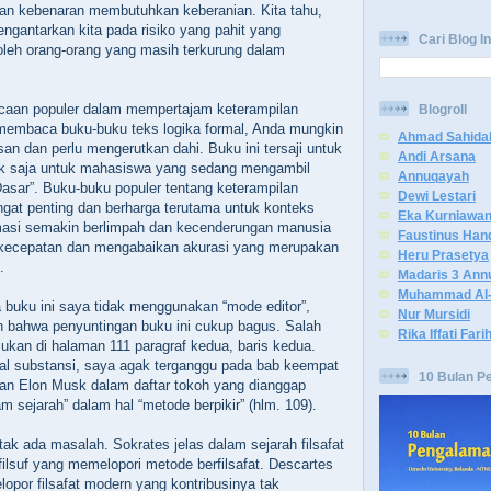
ian kebenaran membutuhkan keberanian. Kita tahu,
gantarkan kita pada risiko yang pahit yang
Cari Blog In
oleh orang-orang yang masih terkurung dalam
acaan populer dalam mempertajam keterampilan
Blogroll
 membaca buku-buku teks logika formal, Anda mungkin
Ahmad Sahida
an dan perlu mengerutkan dahi. Buku ini tersaji untuk
Andi Arsana
k saja untuk mahasiswa yang sedang mengambil
Annuqayah
Dasar”. Buku-buku populer tentang keterampilan
Dewi Lestari
sangat penting dan berharga terutama untuk konteks
Eka Kurniawa
rmasi semakin berlimpah dan kecenderungan manusia
Faustinus Han
 kecepatan dan mengabaikan akurasi yang merupakan
Heru Prasetya
.
Madaris 3 Ann
Muhammad Al-
buku ini saya tidak menggunakan “mode editor”,
Nur Mursidi
n bahwa penyuntingan buku ini cukup bagus. Salah
Rika Iffati Fari
ukan di halaman 111 paragraf kedua, baris kedua.
al substansi, saya agak terganggu pada bab keempat
10 Bulan P
n Elon Musk dalam daftar tokoh yang dianggap
am sejarah” dalam hal “metode berpikir” (hlm. 109).
tak ada masalah. Sokrates jelas dalam sejarah filsafat
filsuf yang memelopori metode berfilsafat. Descartes
lopor filsafat modern yang kontribusinya tak