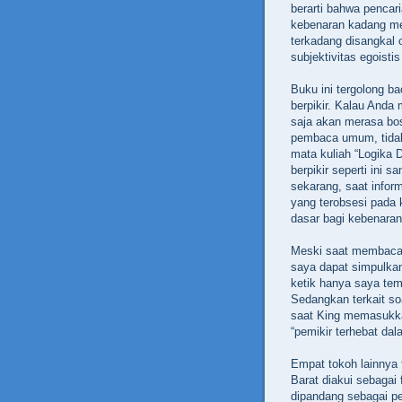
berarti bahwa pencar
kebenaran kadang men
terkadang disangkal 
subjektivitas egoistis
Buku ini tergolong b
berpikir. Kalau Anda
saja akan merasa bos
pembaca umum, tida
mata kuliah “Logika 
berpikir seperti ini 
sekarang, saat info
yang terobsesi pada
dasar bagi kebenaran
Meski saat membaca 
saya dapat simpulka
ketik hanya saya tem
Sedangkan terkait so
saat King memasukka
“pemikir terhebat dal
Empat tokoh lainnya 
Barat diakui sebagai 
dipandang sebagai pe