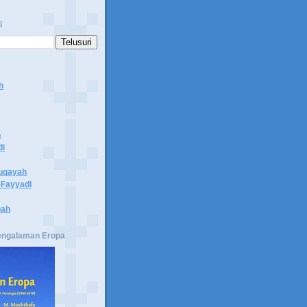
i
h
n
di
uqayah
Fayyadl
hah
engalaman Eropa