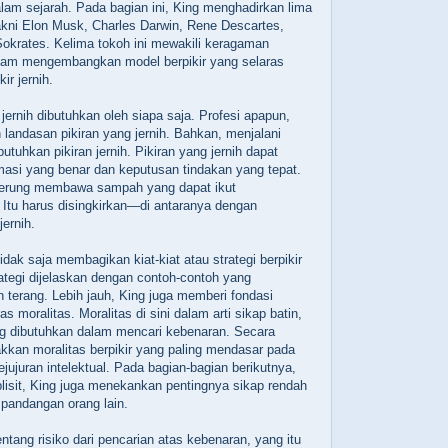
alam sejarah. Pada bagian ini, King menghadirkan lima
akni Elon Musk, Charles Darwin, Rene Descartes,
 Sokrates. Kelima tokoh ini mewakili keragaman
alam mengembangkan model berpikir yang selaras
ir jernih.
 jernih dibutuhkan oleh siapa saja. Profesi apapun,
andasan pikiran yang jernih. Bahkan, menjalani
tuhkan pikiran jernih. Pikiran yang jernih dapat
asi yang benar dan keputusan tindakan yang tepat.
nderung membawa sampah yang dapat ikut
 Itu harus disingkirkan—di antaranya dengan
jernih.
idak saja membagikan kiat-kiat atau strategi berpikir
rategi dijelaskan dengan contoh-contoh yang
terang. Lebih jauh, King juga memberi fondasi
ras moralitas. Moralitas di sini dalam arti sikap batin,
ng dibutuhkan dalam mencari kebenaran. Secara
akkan moralitas berpikir yang paling mendasar pada
jujuran intelektual. Pada bagian-bagian berikutnya,
plisit, King juga menekankan pentingnya sikap rendah
pandangan orang lain.
entang risiko dari pencarian atas kebenaran, yang itu