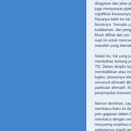
diragukan dan jelas 
juga mempunyai jeja
signifikan khususnya
Rasanya lebih ke hal
bisnisnya. Sesuatu ya
kedalaman, dan penga
Musk dilihat dari sis
saat ini untuk mencer
masalah yang diamati
Selain itu, hal yang
membahas tentang pe
70). Dalam disiplin 
membalikkan atau me
logika, prosesnya tid
universal afirmatif 
partikular afirmatif
penyimpulan konvers
Namun demikian, say
membaca buku ini de
poin gagasan dalam 
membaca dengan seni
menyaring serpihan-s
sebenarnya masih per