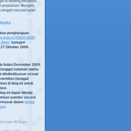
ga ia sedang berupaya
 perjalanan. Mungkin
tru tengah mencari jalan
ngkapku
tkan penghargaan
og Award (ISBA) 2009
g Blog"
kategori
 27 Oktober 2009.
ada bulan Desember 2004.
rtanggal sebelum waktu
i ditulis/disusun sesuai
nerbitan (tanggal
kan di blog ini untuk
asi.
log ini dapat dikutip
mkan sumber secara
termasuk dalam
tindak
asi)
.
sts Last 30 Days