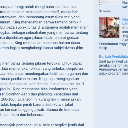
Nam
rapa strategi untuk menghindar dari bias-bias
say
hingga...
trategi mencari penjelasan alternatif, mengubah
pertanyaan, dan menantang asumsi-asumsi yang
Nas
 umum, King menekankan bahwa tameng berpikir
Lam
rcebur pada subjektivitas di antaranya adalah memahami
Kal
Ind
ogika. Sebagai sebuah ilmu yang membahas tentang
Yog
gika diperlukan agar pikiran tidak terseret godaan
Aka
m buku ini, King membahas beberapa hukum dasar
Perkebunan Yogya
 cara logika menghalangi kuasa subjektivitas (hlm.
Instip...
Berkah Pembibit
Saat awal-awal g
g membahas tentang pikiran terbuka. Untuk dapat
gerakan penghijau
h, kita memerlukan pikiran yang terbuka. Berpikiran
Annuqayah perna
untuk program pem
diaan kita untuk mendengarkan bukti dan argumen dan
embuat penilaian instan. King juga mengingatkan
dang dipengaruhi oleh dimensi sosial atau hal-hal di
agian ini, King membahas bias konformitas yang
set Solomon Asch dan psikologi kepatuhan dari
100-106). Dua teori ini kurang lebih menjelaskan
idak berpikir jernih karena ikut-ikutan, takut
an lari dari tanggung jawab. Semua itu kemudian
h dari fakta dan kebenaran.
 mengajak pembaca untuk belajar berpikir jernih dari