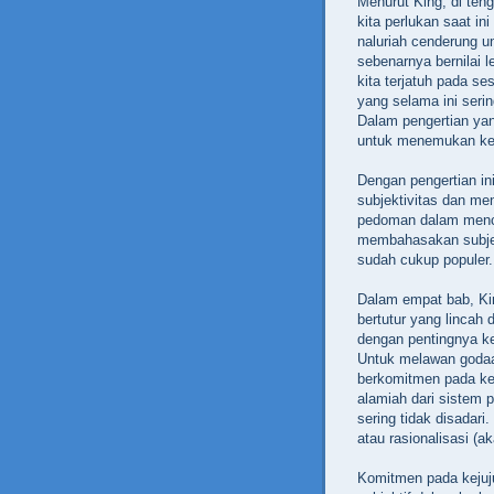
Menurut King, di teng
kita perlukan saat ini 
naluriah cenderung u
sebenarnya bernilai l
kita terjatuh pada ses
yang selama ini sering
Dalam pengertian yang
untuk menemukan keb
Dengan pengertian ini,
subjektivitas dan me
pedoman dalam menca
membahasakan subjekt
sudah cukup populer.
Dalam empat bab, Kin
bertutur yang lincah
dengan pentingnya kej
Untuk melawan godaan
berkomitmen pada ke
alamiah dari sistem p
sering tidak disadari
atau rasionalisasi (a
Komitmen pada kejuj