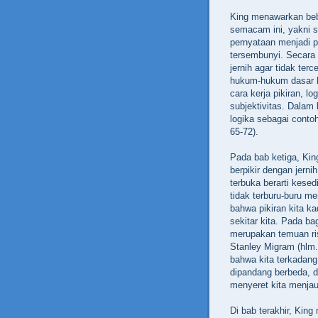
King menawarkan bebe
semacam ini, yakni s
pernyataan menjadi 
tersembunyi. Secara
jernih agar tidak te
hukum-hukum dasar l
cara kerja pikiran, lo
subjektivitas. Dala
logika sebagai contoh
65-72).
Pada bab ketiga, Kin
berpikir dengan jerni
terbuka berarti kese
tidak terburu-buru m
bahwa pikiran kita ka
sekitar kita. Pada b
merupakan temuan ri
Stanley Migram (hlm. 
bahwa kita terkadang t
dipandang berbeda, d
menyeret kita menjau
Di bab terakhir, King