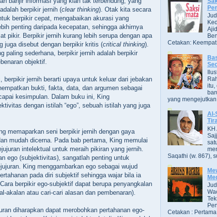
ah banjir informasi yang kian tak terbendung, yang
Sak
Pe
adalah berpikir jernih (
clear thinking
). Otak kita secara
Jud
ntuk berpikir cepat, mengabaikan akurasi yang
Ked
ebih penting daripada kecepatan, sehingga akhirnya
Aji
at pikir. Berpikir jernih kurang lebih serupa dengan apa
Ben
Cetakan: Keempat,
 juga disebut dengan berpikir kritis (
critical thinking
).
 paling sederhana, berpikir jernih adalah berpikir
Bas
enaran objektif.
Se
Ilu
 berpikir jernih berarti upaya untuk keluar dari jebakan
Ra
itu
nempatkan bukti, fakta, data, dan argumen sebagai
bar
pai kesimpulan. Dalam buku ini, King
yang mengejutkan. B
ivitas dengan istilah “ego”, sebuah istilah yang juga
Al-
Tir
KH 
g memaparkan seni berpikir jernih dengan gaya
Saj
 dan mudah dicerna. Pada bab pertama, King memulai
sat
ujuran intelektual untuk meraih pikiran yang jernih.
men
Saqathi (w. 867), su
 ego (subjektivitas), sangatlah penting untuk
jujuran. King menggambarkan ego sebagai wujud
Mew
ertahanan pada diri subjektif sehingga wajar bila ia
Me
. Cara berpikir ego-subjektif dapat berupa penyangkalan
Jud
Wac
kal-akalan atau cari-cari alasan dan pembenaran).
Tek
Pen
uran diharapkan dapat merobohkan pertahanan ego-
Cetakan : Pertama,