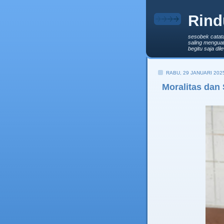
Rind
sesobek catat
saling menguat
begitu saja di
RABU, 29 JANUARI 202
Moralitas dan 