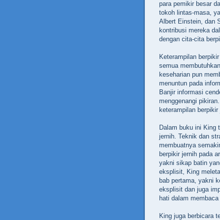
para pemikir besar d
tokoh lintas-masa, y
Albert Einstein, dan
kontribusi mereka d
dengan cita-cita berpik
Keterampilan berpikir
semua membutuhkan l
keseharian pun membu
menuntun pada inform
Banjir informasi ce
menggenangi pikiran.
keterampilan berpikir 
Dalam buku ini King t
jernih. Teknik dan st
membuatnya semakin 
berpikir jernih pada a
yakni sikap batin ya
eksplisit, King melet
bab pertama, yakni ke
eksplisit dan juga im
hati dalam membaca 
King juga berbicara t