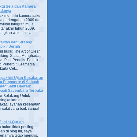
tu Sela dan Kamera
adanya
ak memiliki kamera saku
a pertengahan 2009 dan
yukai fotografi mulai
itar akhir tahun 2009,
ngkan waktu seca...
alitas dan Strategi
pikir Jernih
ul buku: The Art of Clear
nking: Siasat Menghadapi
at Pikir Penulis: Patrick
g Penerbit: Gramedia
arta Cet...
gakhiri Ujian Kesabaran
a Pengantre di Sebuah
ah Sakit Daerah:
uah Sayembara Terbuka
ar Belakang Untuk
ingkatkan mutu
kat, layanan kesehatan
 sakit yang baik sangat
Esai al-Qur’an
 bulan tidak posting
san di blog ini, saya
enarnya tetap menulis.