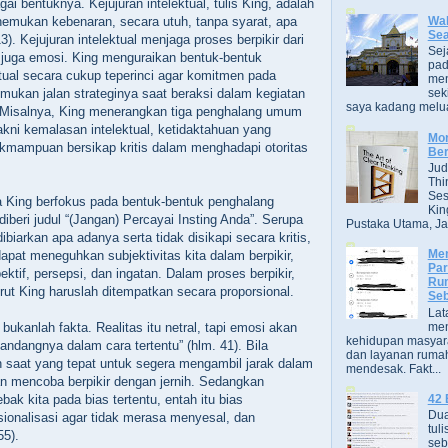
gai bentuknya. Kejujuran intelektual, tulis King, adalah
Wak
emukan kebenaran, secara utuh, tanpa syarat, apa
Se
3). Kejujuran intelektual menjaga proses berpikir dari
Sej
 juga emosi. King menguraikan bentuk-bentuk
pad
ktual secara cukup teperinci agar komitmen pada
men
mukan jalan strateginya saat beraksi dalam kegiatan
sek
saya kadang melua
). Misalnya, King menerangkan tiga penghalang umum
 yakni kemalasan intelektual, ketidaktahuan yang
Mor
akmampuan bersikap kritis dalam menghadapi otoritas
Ber
Jud
Thi
Ses
 King berfokus pada bentuk-bentuk penghalang
Kin
diberi judul “(Jangan) Percayai Insting Anda”. Serupa
Pustaka Utama, Jak
ibiarkan apa adanya serta tidak disikapi secara kritis,
Men
apat meneguhkan subjektivitas kita dalam berpikir,
Par
ektif, persepsi, dan ingatan. Dalam proses berpikir,
Rum
rut King haruslah ditempatkan secara proporsional.
Seb
Lat
men
ukanlah fakta. Realitas itu netral, tapi emosi akan
kehidupan masyara
dangnya dalam cara tertentu” (hlm. 41). Bila
dan layanan rumah
ah saat yang tepat untuk segera mengambil jarak dalam
mendesak. Fakt...
n mencoba berpikir dengan jernih. Sedangkan
42 
bak kita pada bias tertentu, entah itu bias
Dua
asionalisasi agar tidak merasa menyesal, dan
tuli
55).
seb