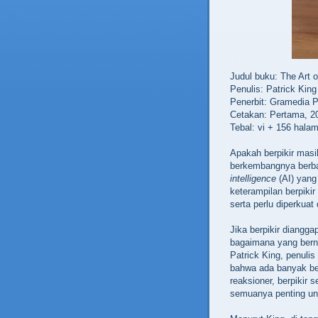
Judul buku: The Art 
Penulis: Patrick King
Penerbit: Gramedia 
Cetakan: Pertama, 2
Tebal: vi + 156 hala
Apakah berpikir masi
berkembangnya berba
intelligence
(AI) yang
keterampilan berpiki
serta perlu diperkua
Jika berpikir diangga
bagaimana yang bernil
Patrick King, penuli
bahwa ada banyak bent
reaksioner, berpikir 
semuanya penting un