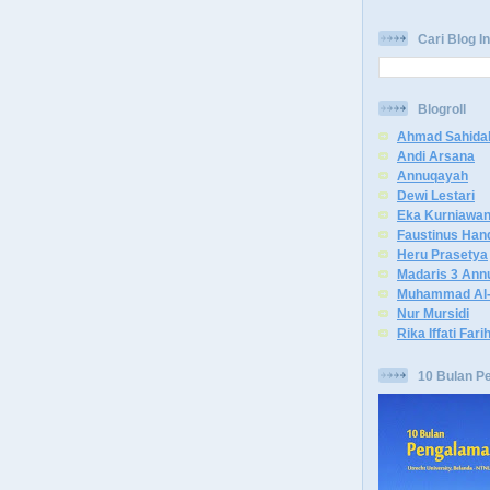
Cari Blog In
Blogroll
Ahmad Sahida
Andi Arsana
Annuqayah
Dewi Lestari
Eka Kurniawa
Faustinus Han
Heru Prasetya
Madaris 3 Ann
Muhammad Al-
Nur Mursidi
Rika Iffati Fari
10 Bulan P