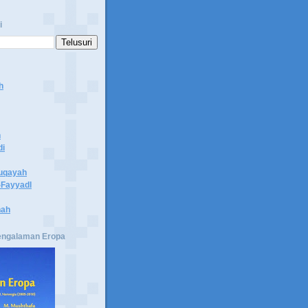
i
h
n
di
uqayah
Fayyadl
hah
engalaman Eropa