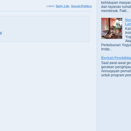
kehidupan masyara
Label:
Daily Life
,
Social-Politics
dan layanan rumah
mendesak. Fakt...
Nas
Lam
Kal
r
Ind
Yog
Aka
Perkebunan Yogya
Instip...
Berkah Pembibit
Saat awal-awal g
gerakan penghijau
Annuqayah perna
untuk program pem