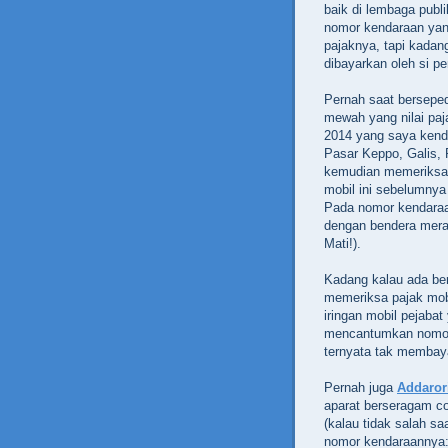
baik di lembaga pub
nomor kendaraan yang
pajaknya, tapi kadan
dibayarkan oleh si pe
Pernah saat bersepe
mewah yang nilai paj
2014 yang saya kenda
Pasar Keppo, Galis,
kemudian memeriksa 
mobil ini sebelumnya 
Pada nomor kendaraan
dengan bendera merah
Mati!).
Kadang kalau ada beri
memeriksa pajak mobi
iringan mobil pejaba
mencantumkan nomor
ternyata tak membaya
Pernah juga
Addaror
aparat berseragam c
(kalau tidak salah s
nomor kendaraannya: