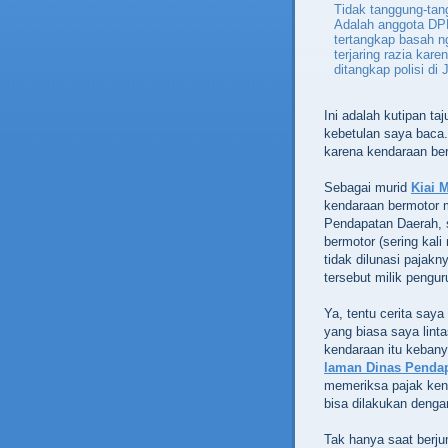
Tidak tanggung-tan
Adalah anggota DP
tertangkap basah n
terjaring razia kar
ditangkap polisi di 
Ini adalah kutipan ta
kebetulan saya baca.
karena kendaraan ber
Sebagai murid
Kiai M
kendaraan bermotor m
Pendapatan Daerah, 
bermotor (sering kal
tidak dilunasi pajak
tersebut milik pengur
Ya, tentu cerita saya 
yang biasa saya lin
kendaraan itu kebany
laman Dinas Penda
memeriksa pajak kend
bisa dilakukan denga
Tak hanya saat berju