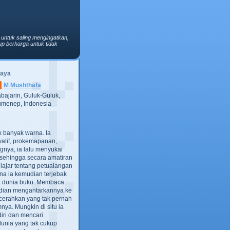
 untuk saling mengingatkan,
p berharga untuk tidak
Saya
M Mushthafa
bajarin, Guluk-Guluk,
menep, Indonesia
ak banyak warna. Ia
atif, prokemapanan,
gnya, ia lalu menyukai
t, sehingga secara amatiran
lajar tentang petualangan
ana ia kemudian terjebak
ra dunia buku. Membaca
dian mengantarkannya ke
cerahkan yang tak pernah
ya. Mungkin di situ ia
iri dan mencari
dunia yang tak cukup