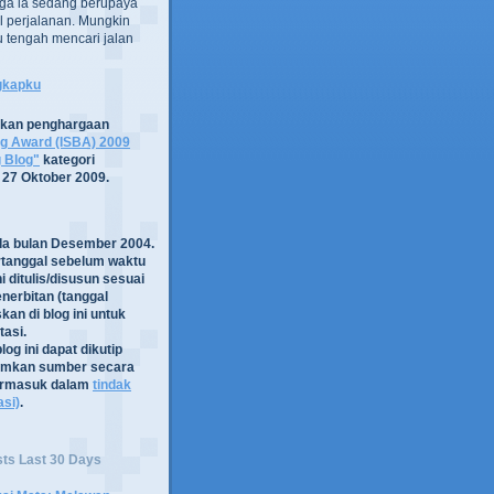
ga ia sedang berupaya
 perjalanan. Mungkin
tru tengah mencari jalan
ngkapku
tkan penghargaan
og Award (ISBA) 2009
g Blog"
kategori
 27 Oktober 2009.
ada bulan Desember 2004.
rtanggal sebelum waktu
i ditulis/disusun sesuai
nerbitan (tanggal
kan di blog ini untuk
asi.
log ini dapat dikutip
mkan sumber secara
termasuk dalam
tindak
asi)
.
sts Last 30 Days