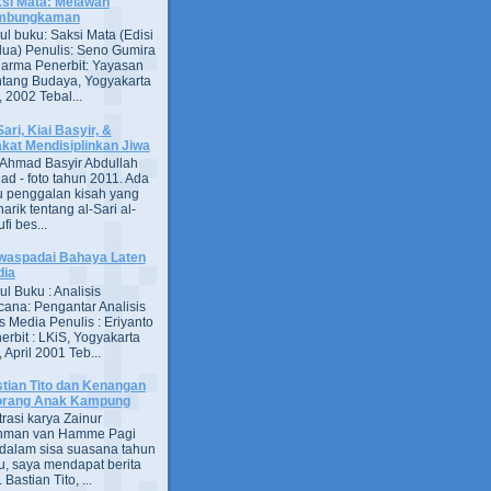
si Mata: Melawan
mbungkaman
ul buku: Saksi Mata (Edisi
ua) Penulis: Seno Gumira
darma Penerbit: Yayasan
tang Budaya, Yogyakarta
 2002 Tebal...
Sari, Kiai Basyir, &
akat Mendisiplinkan Jiwa
Ahmad Basyir Abdullah
jad - foto tahun 2011. Ada
u penggalan kisah yang
arik tentang al-Sari al-
fi bes...
aspadai Bahaya Laten
dia
ul Buku : Analisis
ana: Pengantar Analisis
s Media Penulis : Eriyanto
erbit : LKiS, Yogyakarta
 April 2001 Teb...
tian Tito dan Kenangan
orang Anak Kampung
strasi karya Zainur
hman van Hamme Pagi
, dalam sisa suasana tahun
u, saya mendapat berita
astian Tito, ...