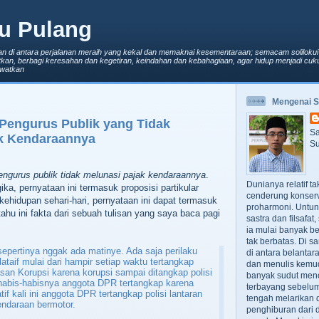
u Pulang
an di antara perjalanan meraih yang kekal dan memaknai kesementaraan; semacam solilokui
kan, berbagi keresahan dan kegetiran, keindahan dan kebahagiaan, agar hidup menjadi cuku
lewatkan
Mengenai 
 Pengurus Publik yang Tidak
Sa
ak Kendaraannya
Su
engurus publik tidak melunasi pajak kendaraannya
.
Dunianya relatif t
ka, pernyataan ini termasuk proposisi partikular
cenderung konserv
kehidupan sehari-hari, pernyataan ini dapat termasuk
proharmoni. Untun
tahu ini fakta dari sebuah tulisan yang saya baca pagi
sastra dan filsafa
ia mulai banyak be
tak berbatas. Di s
sepertinya nggak ada matinye. Ada saja perilaku
di antara belanta
lataif mulai dari hampir setiap waktu tertangkap
dan menulis kemu
an Korupsi karena korupsi sampai ditangkap polisi
banyak sudut men
a habis-habisnya anggota DPR tertangkap karena
terbayang sebelumn
tif kali ini anggota DPR tertangkap polisi lantaran
tengah melarikan d
ndaraan bermotor.
penghiburan dari 