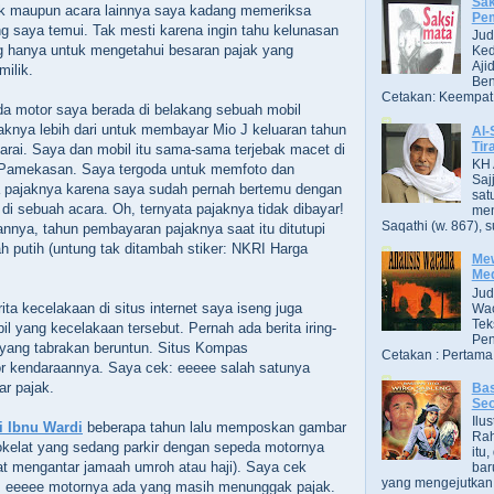
Sak
lik maupun acara lainnya saya kadang memeriksa
Pe
 saya temui. Tak mesti karena ingin tahu kelunasan
Jud
g hanya untuk mengetahui besaran pajak yang
Ked
Aji
milik.
Ben
Cetakan: Keempat,
da motor saya berada di belakang sebuah mobil
aknya lebih dari untuk membayar Mio J keluaran tahun
Al-
Tir
rai. Saya dan mobil itu sama-sama terjebak macet di
KH 
 Pamekasan. Saya tergoda untuk memfoto dan
Saj
pajaknya karena saya sudah pernah bertemu dengan
sat
di sebuah acara. Oh, ternyata pajaknya tidak dibayar!
men
Saqathi (w. 867), su
nya, tahun pembayaran pajaknya saat itu ditutupi
 putih (untung tak ditambah stiker: NKRI Harga
Mew
Me
Jud
ta kecelakaan di situs internet saya iseng juga
Wac
Tek
l yang kecelakaan tersebut. Pernah ada berita iring-
Pen
t yang tabrakan beruntun. Situs Kompas
Cetakan : Pertama,
 kendaraannya. Saya cek: eeeee salah satunya
r pajak.
Bas
Se
Ilu
i Ibnu Wardi
beberapa tahun lalu memposkan gambar
Ra
okelat yang sedang parkir dengan sepeda motornya
itu
aat mengantar jamaah umroh atau haji). Saya cek
bar
yang mengejutkan. B
 eeeee motornya ada yang masih menunggak pajak.