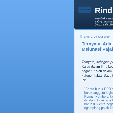
Rind
sesobek catat
saling menguat
begitu saja di
SABTU, 28 JULI 2018
Ternyata, Ada
Melunasi Paj
Ternyata, sebagian p
Kalau dalam Ilmu Logi
negatif. Kalau dalam 
kategori fakta. Saya 
ini:
"Cerita buruk DPR 
buruk anggota legis
Komisi Pemberantas
di jalan. Tidak ad
korupsi. Cerita nega
ngemplang pajak ke