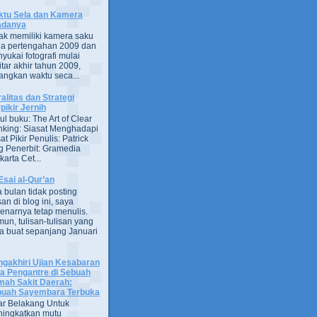
tu Sela dan Kamera
adanya
ak memiliki kamera saku
a pertengahan 2009 dan
yukai fotografi mulai
itar akhir tahun 2009,
ngkan waktu seca...
alitas dan Strategi
pikir Jernih
ul buku: The Art of Clear
nking: Siasat Menghadapi
at Pikir Penulis: Patrick
g Penerbit: Gramedia
arta Cet...
Esai al-Qur’an
 bulan tidak posting
san di blog ini, saya
enarnya tetap menulis.
un, tulisan-tulisan yang
a buat sepanjang Januari
gakhiri Ujian Kesabaran
a Pengantre di Sebuah
ah Sakit Daerah:
uah Sayembara Terbuka
ar Belakang Untuk
ingkatkan mutu