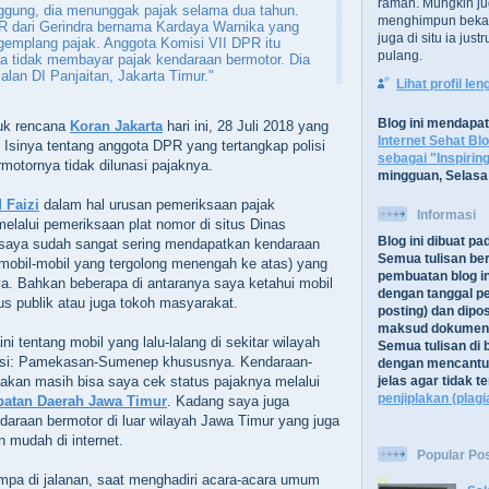
ramah. Mungkin ju
ggung, dia menunggak pajak selama dua tahun.
menghimpun bekal
R dari Gerindra bernama Kardaya Warnika yang
juga di situ ia jus
gemplang pajak. Anggota Komisi VII DPR itu
pulang.
ena tidak membayar pajak kendaraan bermotor. Dia
Jalan DI Panjaitan, Jakarta Timur."
Lihat profil le
Blog ini mendapa
juk rencana
Koran Jakarta
hari ini, 28 Juli 2018 yang
Internet Sehat Bl
 Isinya tentang anggota DPR yang tertangkap polisi
sebagai "Inspirin
motornya tidak dilunasi pajaknya.
mingguan, Selasa
 Faizi
dalam hal urusan pemeriksaan pajak
Informasi
elalui pemeriksaan plat nomor di situs Dinas
Blog ini dibuat p
saya sudah sangat sering mendapatkan kendaraan
Semua tulisan be
i mobil-mobil yang tergolong menengah ke atas) yang
pembuatan blog in
nya. Bahkan beberapa di antaranya saya ketahui mobil
dengan tanggal pe
us publik atau juga tokoh masyarakat.
posting) dan dipos
maksud dokument
ini tentang mobil yang lalu-lalang di sekitar wilayah
Semua tulisan di b
tasi: Pamekasan-Sumenep khususnya. Kendaraan-
dengan mencantu
akan masih bisa saya cek status pajaknya melalui
jelas agar tidak 
penjiplakan (plagi
patan Daerah Jawa Timur
. Kadang saya juga
araan bermotor di luar wilayah Jawa Timur yang juga
n mudah di internet.
Popular Po
mpa di jalanan, saat menghadiri acara-acara umum