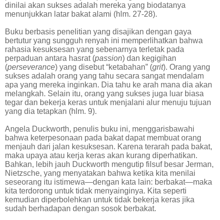
dinilai akan sukses adalah mereka yang biodatanya
menunjukkan latar bakat alami (hlm. 27-28).
Buku berbasis penelitian yang disajikan dengan gaya
bertutur yang sungguh renyah ini memperlihatkan bahwa
rahasia kesuksesan yang sebenarnya terletak pada
perpaduan antara hasrat (
passion
) dan kegigihan
(
perseverance
) yang disebut “ketabahan” (
grit
). Orang yang
sukses adalah orang yang tahu secara sangat mendalam
apa yang mereka inginkan. Dia tahu ke arah mana dia akan
melangkah. Selain itu, orang yang sukses juga luar biasa
tegar dan bekerja keras untuk menjalani alur menuju tujuan
yang dia tetapkan (hlm. 9).
Angela Duckworth, penulis buku ini, menggarisbawahi
bahwa keterpesonaan pada bakat dapat membuat orang
menjauh dari jalan kesuksesan. Karena terarah pada bakat,
maka upaya atau kerja keras akan kurang diperhatikan.
Bahkan, lebih jauh Duckworth mengutip filsuf besar Jerman,
Nietzsche, yang menyatakan bahwa ketika kita menilai
seseorang itu istimewa—dengan kata lain: berbakat—maka
kita terdorong untuk tidak menyainginya. Kita seperti
kemudian diperbolehkan untuk tidak bekerja keras jika
sudah berhadapan dengan sosok berbakat.