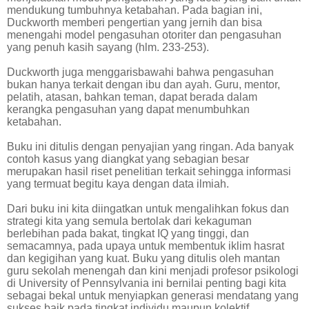
mendukung tumbuhnya ketabahan. Pada bagian ini,
Duckworth memberi pengertian yang jernih dan bisa
menengahi model pengasuhan otoriter dan pengasuhan
yang penuh kasih sayang (hlm. 233-253).
Duckworth juga menggarisbawahi bahwa pengasuhan
bukan hanya terkait dengan ibu dan ayah. Guru, mentor,
pelatih, atasan, bahkan teman, dapat berada dalam
kerangka pengasuhan yang dapat menumbuhkan
ketabahan.
Buku ini ditulis dengan penyajian yang ringan. Ada banyak
contoh kasus yang diangkat yang sebagian besar
merupakan hasil riset penelitian terkait sehingga informasi
yang termuat begitu kaya dengan data ilmiah.
Dari buku ini kita diingatkan untuk mengalihkan fokus dan
strategi kita yang semula bertolak dari kekaguman
berlebihan pada bakat, tingkat IQ yang tinggi, dan
semacamnya, pada upaya untuk membentuk iklim hasrat
dan kegigihan yang kuat. Buku yang ditulis oleh mantan
guru sekolah menengah dan kini menjadi profesor psikologi
di University of Pennsylvania ini bernilai penting bagi kita
sebagai bekal untuk menyiapkan generasi mendatang yang
sukses baik pada tingkat individu maupun kolektif.