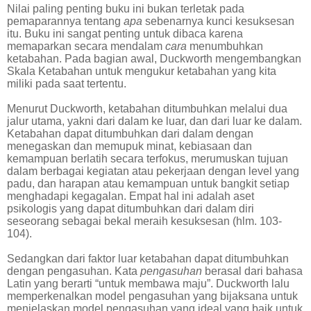
Nilai paling penting buku ini bukan terletak pada
pemaparannya tentang
apa
sebenarnya kunci kesuksesan
itu. Buku ini sangat penting untuk dibaca karena
memaparkan secara mendalam
cara
menumbuhkan
ketabahan. Pada bagian awal, Duckworth mengembangkan
Skala Ketabahan untuk mengukur ketabahan yang kita
miliki pada saat tertentu.
Menurut Duckworth, ketabahan ditumbuhkan melalui dua
jalur utama, yakni dari dalam ke luar, dan dari luar ke dalam.
Ketabahan dapat ditumbuhkan dari dalam dengan
menegaskan dan memupuk minat, kebiasaan dan
kemampuan berlatih secara terfokus, merumuskan tujuan
dalam berbagai kegiatan atau pekerjaan dengan level yang
padu, dan harapan atau kemampuan untuk bangkit setiap
menghadapi kegagalan. Empat hal ini adalah aset
psikologis yang dapat ditumbuhkan dari dalam diri
seseorang sebagai bekal meraih kesuksesan (hlm. 103-
104).
Sedangkan dari faktor luar ketabahan dapat ditumbuhkan
dengan pengasuhan. Kata
pengasuhan
berasal dari bahasa
Latin yang berarti “untuk membawa maju”. Duckworth lalu
memperkenalkan model pengasuhan yang bijaksana untuk
menjelaskan model pengasuhan yang ideal yang baik untuk