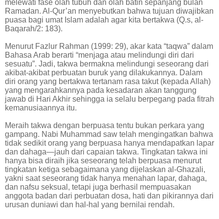
melewati fase olah tubuh dan olah batin sepanjang bulan
Ramadan. Al-Qur’an menyebutkan bahwa tujuan diwajibkan
puasa bagi umat Islam adalah agar kita bertakwa (Q.s, al-
Baqarah/2: 183).
Menurut Fazlur Rahman (1999: 29), akar kata “taqwa” dalam
Bahasa Arab berarti “menjaga atau melindungi diri dari
sesuatu”. Jadi, takwa bermakna melindungi seseorang dari
akibat-akibat perbuatan buruk yang dilakukannya. Dalam
diri orang yang bertakwa tertanam rasa takut (kepada Allah)
yang mengarahkannya pada kesadaran akan tanggung
jawab di Hari Akhir sehingga ia selalu berpegang pada fitrah
kemanusiaannya itu.
Meraih takwa dengan berpuasa tentu bukan perkara yang
gampang. Nabi Muhammad saw telah mengingatkan bahwa
tidak sedikit orang yang berpuasa hanya mendapatkan lapar
dan dahaga—jauh dari capaian takwa. Tingkatan takwa ini
hanya bisa diraih jika seseorang telah berpuasa menurut
tingkatan ketiga sebagaimana yang dijelaskan al-Ghazali,
yakni saat seseorang tidak hanya menahan lapar, dahaga,
dan nafsu seksual, tetapi juga berhasil mempuasakan
anggota badan dari perbuatan dosa, hati dan pikirannya dari
urusan duniawi dan hal-hal yang bernilai rendah.