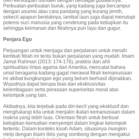
oleh kehidupan duniawi dengan berbagai godaannya.
Perbuatan-perbuatan buruk, yang kadang juga bercampur
dengan asumsi atau cara pandang yang kurang jernih,
sekecil apapun bentuknya, lambat laun juga dapat menutupi
potensi suci manusia yang cenderung pada kebajikan itu
sehingga keimanan dan fitrahnya pun layu dan gugur.
Penjara Ego
Perjuangan untuk menjaga dan perjalanan untuk meraih
kembali fitrah ini tentu bukan perjalanan yang mudah. Imam
Jamal Rahman (2013: 174-176), praktisi dan ahli
spiritualitas lintas agama dari Amerika, mencatat bahwa
umat beragama kadang gagal merawat fitrah kemanusiaan
ini akibat kungkungan ego yang belum berhasil dijinakkan.
Wujudnya dapat berupa bias dan eksklusivitas
kelembagaan serta perasaan superioritas moral atas
kelompok yang lain.
Akibatnya, kita terjebak pada diri-kecil yang eksklusif dan
menghalangi kita untuk menjalin ikatan kemanusiaan dalam
makna yang lebih luas. Orientasi fitrah untuk berbuat
kebajikan kemudian menyempit dalam lingkar kelompok
tertentu. Dalam konteks kisah Adam, situasinya mungkin
mirip dengan klaim iblis yang sombong dengan mengakui