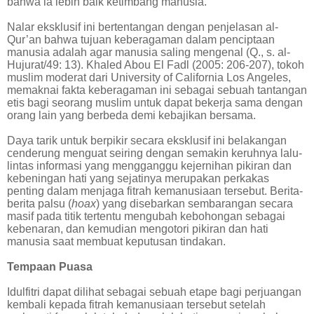
bahwa ia lebih baik ketimbang manusia.
Nalar eksklusif ini bertentangan dengan penjelasan al-
Qur’an bahwa tujuan keberagaman dalam penciptaan
manusia adalah agar manusia saling mengenal (Q., s. al-
Hujurat/49: 13). Khaled Abou El Fadl (2005: 206-207), tokoh
muslim moderat dari University of California Los Angeles,
memaknai fakta keberagaman ini sebagai sebuah tantangan
etis bagi seorang muslim untuk dapat bekerja sama dengan
orang lain yang berbeda demi kebajikan bersama.
Daya tarik untuk berpikir secara eksklusif ini belakangan
cenderung menguat seiring dengan semakin keruhnya lalu-
lintas informasi yang mengganggu kejernihan pikiran dan
kebeningan hati yang sejatinya merupakan perkakas
penting dalam menjaga fitrah kemanusiaan tersebut. Berita-
berita palsu (
hoax
) yang disebarkan sembarangan secara
masif pada titik tertentu mengubah kebohongan sebagai
kebenaran, dan kemudian mengotori pikiran dan hati
manusia saat membuat keputusan tindakan.
Tempaan Puasa
Idulfitri dapat dilihat sebagai sebuah etape bagi perjuangan
kembali kepada fitrah kemanusiaan tersebut setelah