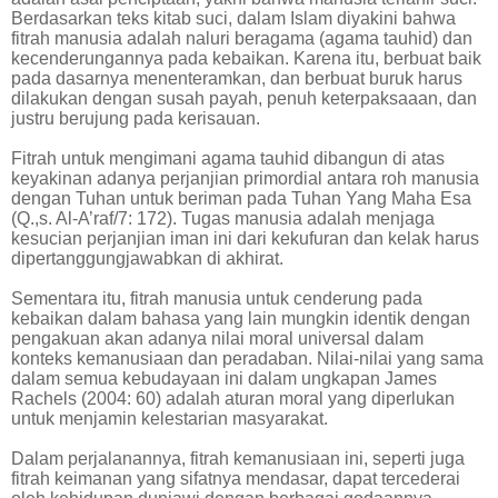
Berdasarkan teks kitab suci, dalam Islam diyakini bahwa
fitrah manusia adalah naluri beragama (agama tauhid) dan
kecenderungannya pada kebaikan. Karena itu, berbuat baik
pada dasarnya menenteramkan, dan berbuat buruk harus
dilakukan dengan susah payah, penuh keterpaksaaan, dan
justru berujung pada kerisauan.
Fitrah untuk mengimani agama tauhid dibangun di atas
keyakinan adanya perjanjian primordial antara roh manusia
dengan Tuhan untuk beriman pada Tuhan Yang Maha Esa
(Q.,s. Al-A’raf/7: 172). Tugas manusia adalah menjaga
kesucian perjanjian iman ini dari kekufuran dan kelak harus
dipertanggungjawabkan di akhirat.
Sementara itu, fitrah manusia untuk cenderung pada
kebaikan dalam bahasa yang lain mungkin identik dengan
pengakuan akan adanya nilai moral universal dalam
konteks kemanusiaan dan peradaban. Nilai-nilai yang sama
dalam semua kebudayaan ini dalam ungkapan James
Rachels (2004: 60) adalah aturan moral yang diperlukan
untuk menjamin kelestarian masyarakat.
Dalam perjalanannya, fitrah kemanusiaan ini, seperti juga
fitrah keimanan yang sifatnya mendasar, dapat tercederai