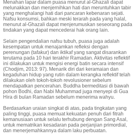
Menahan lapar dalam puasa menurut al-Ghazali dapat
melunakkan dan menjernihkan hati dan meruntuhkan tabir
yang menghalangi hati dari pancaran kebenaran sejati.
Nafsu konsumsi, bahkan meski terarah pada yang halal,
menurut al-Ghazali dapat menjerumuskan seseorang pada
tindakan yang dapat mencederai hak orang lain.
Selain pengendalian nafsu tubuh, puasa juga adalah
kesempatan untuk menajamkan refleksi dengan
perenungan (tafakur) dan iktikaf yang sangat disarankan
terutama pada 10 hari terakhir Ramadan. Aktivitas reflektif
ini dilakukan untuk mengisi energi batin secara intensif
(Chodjim, 2013: 97). Menarik diri dari keramaian dan
kegaduhan hidup yang rutin dalam kerangka reflektif telah
dilakukan oleh tokoh-tokoh revolusioner sebelum
mendapatkan pencerahan. Buddha bermeditasi di bawah
pohon Bodhi, dan Nabi Muhammad juga menyepi di Gua
Hira di bulan Ramadan sebelum menerima wahyu.
Berdasarkan uraian singkat di atas, pada tingkatan yang
paling tinggi, puasa memuat kekuatan penuh dari fitrah
kemanusiaan untuk selalu terhubung dengan Sang Asal,
untuk mematrikan kesadaran pada perjanjian primordial,
dan menerjemahkannya dalam laku perbuatan.