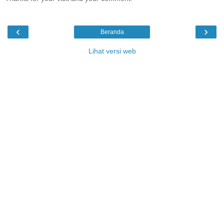
‹
›
Beranda
Lihat versi web