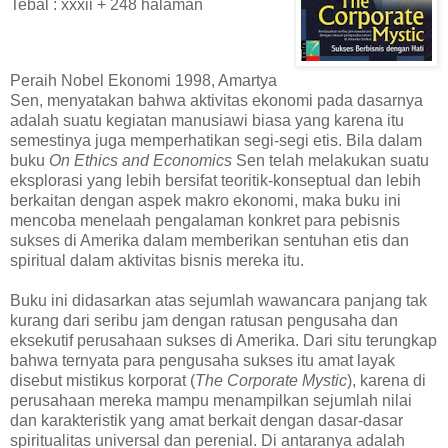
Tebal : xxxii + 248 halaman
Peraih Nobel Ekonomi 1998, Amartya
Sen, menyatakan bahwa aktivitas ekonomi pada dasarnya
adalah suatu kegiatan manusiawi biasa yang karena itu
semestinya juga memperhatikan segi-segi etis. Bila dalam
buku
On Ethics and Economics
Sen telah melakukan suatu
eksplorasi yang lebih bersifat teoritik-konseptual dan lebih
berkaitan dengan aspek makro ekonomi, maka buku ini
mencoba menelaah pengalaman konkret para pebisnis
sukses di Amerika dalam memberikan sentuhan etis dan
spiritual dalam aktivitas bisnis mereka itu.
Buku ini didasarkan atas sejumlah wawancara panjang tak
kurang dari seribu jam dengan ratusan pengusaha dan
eksekutif perusahaan sukses di Amerika. Dari situ terungkap
bahwa ternyata para pengusaha sukses itu amat layak
disebut mistikus korporat (
The Corporate Mystic
), karena di
perusahaan mereka mampu menampilkan sejumlah nilai
dan karakteristik yang amat berkait dengan dasar-dasar
spiritualitas universal dan perenial. Di antaranya adalah