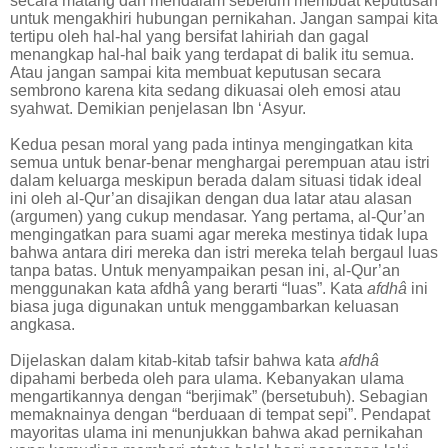
secara matang dan mendalam sebelum membuat keputusan
untuk mengakhiri hubungan pernikahan. Jangan sampai kita
tertipu oleh hal-hal yang bersifat lahiriah dan gagal
menangkap hal-hal baik yang terdapat di balik itu semua.
Atau jangan sampai kita membuat keputusan secara
sembrono karena kita sedang dikuasai oleh emosi atau
syahwat. Demikian penjelasan Ibn ‘Asyur.
Kedua pesan moral yang pada intinya mengingatkan kita
semua untuk benar-benar menghargai perempuan atau istri
dalam keluarga meskipun berada dalam situasi tidak ideal
ini oleh al-Qur’an disajikan dengan dua latar atau alasan
(argumen) yang cukup mendasar. Yang pertama, al-Qur’an
mengingatkan para suami agar mereka mestinya tidak lupa
bahwa antara diri mereka dan istri mereka telah bergaul luas
tanpa batas. Untuk menyampaikan pesan ini, al-Qur’an
menggunakan kata afdhâ yang berarti “luas”. Kata
afdhâ
ini
biasa juga digunakan untuk menggambarkan keluasan
angkasa.
Dijelaskan dalam kitab-kitab tafsir bahwa kata
afdhâ
dipahami berbeda oleh para ulama. Kebanyakan ulama
mengartikannya dengan “berjimak” (bersetubuh). Sebagian
memaknainya dengan “berduaan di tempat sepi”. Pendapat
mayoritas ulama ini menunjukkan bahwa akad pernikahan