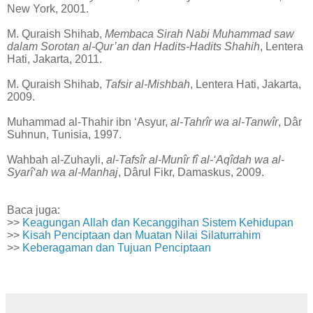
New York, 2001.
M. Quraish Shihab,
Membaca Sirah Nabi Muhammad saw
dalam Sorotan al-Qur’an dan Hadits-Hadits Shahih
, Lentera
Hati, Jakarta, 2011.
M. Quraish Shihab,
Tafsir al-Mishbah
, Lentera Hati, Jakarta,
2009.
Muhammad al-Thahir ibn ‘Asyur,
al-Tahrîr wa al-Tanwîr
, Dâr
Suhnun, Tunisia, 1997.
Wahbah al-Zuhayli,
al-Tafsîr al-Munîr fî al-‘Aqîdah wa al-
Syarî‘ah wa al-Manhaj
, Dârul Fikr, Damaskus, 2009.
Baca juga:
>>
Keagungan Allah dan Kecanggihan Sistem Kehidupan
>>
Kisah Penciptaan dan Muatan Nilai Silaturrahim
>>
Keberagaman dan Tujuan Penciptaan