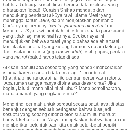
bahtera keluarga sudah tidak berada dalam situasi yang
diharapkan (ideal). Quraish Shihab mengutip dan
mendukung pendapat al-Sya‘rawi, ulama Mesir yang
meninggal tahun 1999, dalam menjelaskan perintah al-
Qur’an yang berbunyi “
wa ‘âsyirûhunna bil-ma‘rûf
” ini.
Menurut al-Sya‘rawi, perintah ini tertuju kepada para suami
yang tidak lagi mencintai istrinya. Struktur ayat ini
menunjukkan bahwa situasi yang dibahas adalah situasi
konflik atau ada hal yang kurang harmonis dalam keluarga.
Jadi, walaupun cinta (juga
mawaddah
) telah pupus, perilaku
yang
ma‘ruf
(patut) harus tetap dijaga.
Alkisah, dahulu ada seseorang yang hendak menceraikan
istrinya karena sudah tidak cinta lagi. ‘Umar bin al-
Khaththab menanggapi hal itu dengan pertanyaan retoris:
“Apa rumah tangga hanya dibina atas dasar cinta? Jika
begitu, lalu di mana nilai-nilai luhur? Mana pemeliharaan,
mana amanah yang engkau terima?”
Mengiringi perintah untuk bergaul secara patut, ayat di atas
berlanjut dengan sebuah peringatan bahwa bisa jadi
sesuatu yang sedang dibenci oleh si suami itu memuat
banyak kebaikan. Ibn ‘Asyur menjelaskan bahwa bagian ini
memberikan petunjuk bagi kita untuk betul-betul berpikir