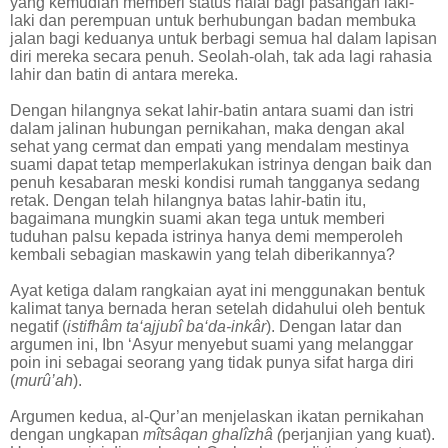
yang kemudian memberi status halal bagi pasangan laki-
laki dan perempuan untuk berhubungan badan membuka
jalan bagi keduanya untuk berbagi semua hal dalam lapisan
diri mereka secara penuh. Seolah-olah, tak ada lagi rahasia
lahir dan batin di antara mereka.
Dengan hilangnya sekat lahir-batin antara suami dan istri
dalam jalinan hubungan pernikahan, maka dengan akal
sehat yang cermat dan empati yang mendalam mestinya
suami dapat tetap memperlakukan istrinya dengan baik dan
penuh kesabaran meski kondisi rumah tangganya sedang
retak. Dengan telah hilangnya batas lahir-batin itu,
bagaimana mungkin suami akan tega untuk memberi
tuduhan palsu kepada istrinya hanya demi memperoleh
kembali sebagian maskawin yang telah diberikannya?
Ayat ketiga dalam rangkaian ayat ini menggunakan bentuk
kalimat tanya bernada heran setelah didahului oleh bentuk
negatif (
istifhâm ta‘ajjubî ba‘da-inkâr
). Dengan latar dan
argumen ini, Ibn ‘Asyur menyebut suami yang melanggar
poin ini sebagai seorang yang tidak punya sifat harga diri
(
murû’ah
).
Argumen kedua, al-Qur’an menjelaskan ikatan pernikahan
dengan ungkapan
mîtsâqan ghalîzhâ (
perjanjian yang kuat).