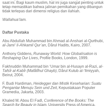
saat ini. Bagi kaum muslim, hal ini juga sangat penting untuk
tetap memastikan bahwa jalinan pernikahan yang dibangun
tidak terlepas dari dimensi religius dan ilahiah.
Wallahua‘lam.
Daftar Pustaka
Abu Abdullah Muhammad bin Ahmad al-Anshari al-Qurthubi,
al-Jami‘ li-Ahkamil Qur’an
, Dârul Hadits, Kairo, 2007.
Anthony Giddens,
Runaway World: How Globalisation is
Reshaping Our Lives
, Profile Books, London, 1999.
Fakhruddin Muhammad bin ‘Umar bin al-Husayn al-Razi,
al-
Tafsîr al-Kabîr (Mafâtîhul Ghayb)
, Dârul Kutub al-‘Ilmiyyah,
Beirut, 2004.
F. Budi Hardiman,
Heidegger dan Mistik Keseharian: Suatu
Pengantar Menuju Sein und Zeit
, Kepustakaan Populer
Gramedia, Jakarta, 2003.
Khaled M. Abou El Fadl,
Conference of the Books: The
Search for Beauty in Islam
, University Press of America,