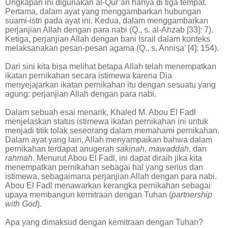
Ungkapan ini digunakan al-Qur’an hanya di tiga tempat.
Pertama, dalam ayat yang menggambarkan hubungan
suami-istri pada ayat ini. Kedua, dalam menggambarkan
perjanjian Allah dengan para nabi (Q., s. al-Ahzab [33]: 7).
Ketiga, perjanjian Allah dengan bani Israil dalam konteks
melaksanakan pesan-pesan agama (Q., s. Annisa’ [4]: 154).
Dari sini kita bisa melihat betapa Allah telah menempatkan
ikatan pernikahan secara istimewa karena Dia
menyejajarkan ikatan pernikahan itu dengan sesuatu yang
agung: perjanjian Allah dengan para nabi.
Dalam sebuah esai menarik, Khaled M. Abou El Fadl
menjelaskan status istimewa ikatan pernikahan ini untuk
menjadi titik tolak seseorang dalam memahami pernikahan.
Dalam ayat yang lain, Allah menyampaikan bahwa dalam
pernikahan terdapat anugerah
sakinah
,
mawaddah
, dan
rahmah
. Menurut Abou El Fadl, ini dapat diraih jika kita
menempatkan pernikahan sebagai hal yang serius dan
istimewa, sebagaimana perjanjian Allah dengan para nabi.
Abou El Fadl menawarkan kerangka pernikahan sebagai
upaya membangun kemitraan dengan Tuhan (
partnership
with God
).
Apa yang dimaksud dengan kemitraan dengan Tuhan?