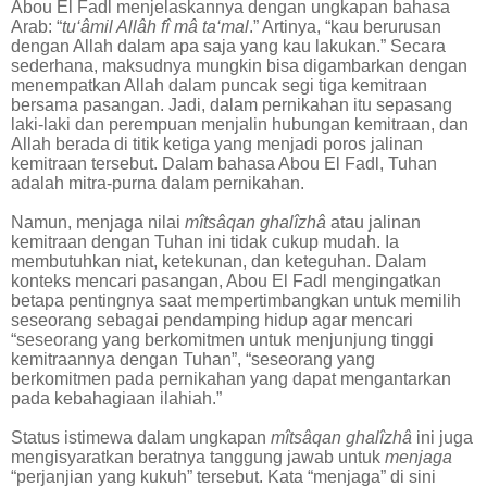
Abou El Fadl menjelaskannya dengan ungkapan bahasa
Arab: “
tu‘âmil Allâh fî mâ ta‘mal
.” Artinya, “kau berurusan
dengan Allah dalam apa saja yang kau lakukan.” Secara
sederhana, maksudnya mungkin bisa digambarkan dengan
menempatkan Allah dalam puncak segi tiga kemitraan
bersama pasangan. Jadi, dalam pernikahan itu sepasang
laki-laki dan perempuan menjalin hubungan kemitraan, dan
Allah berada di titik ketiga yang menjadi poros jalinan
kemitraan tersebut. Dalam bahasa Abou El Fadl, Tuhan
adalah mitra-purna dalam pernikahan.
Namun, menjaga nilai
mîtsâqan ghalîzhâ
atau jalinan
kemitraan dengan Tuhan ini tidak cukup mudah. Ia
membutuhkan niat, ketekunan, dan keteguhan. Dalam
konteks mencari pasangan, Abou El Fadl mengingatkan
betapa pentingnya saat mempertimbangkan untuk memilih
seseorang sebagai pendamping hidup agar mencari
“seseorang yang berkomitmen untuk menjunjung tinggi
kemitraannya dengan Tuhan”, “seseorang yang
berkomitmen pada pernikahan yang dapat mengantarkan
pada kebahagiaan ilahiah.”
Status istimewa dalam ungkapan
mîtsâqan ghalîzhâ
ini juga
mengisyaratkan beratnya tanggung jawab untuk
menjaga
“perjanjian yang kukuh” tersebut. Kata “menjaga” di sini