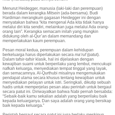
Menurut Heidegger, manusia (laki-laki dan perempuan)
berada dalam kerangka
Mitsein
(ada-bersama). Budi
Hardiman merangkum gagasan Heidegger ini dengan
menyatakan bahwa “kita mengenal Ada kita tidak hanya
melalui diri kita sendiri, melainkan juga melalui Ada orang-
orang lain”. Kerangka semacam inilah yang mungkin
didukung oleh al-Qur’an dalam memandang dan
memperlakukan kaum perempuan.
Pesan moral kedua, perempuan dalam kehidupan
berkeluarga harus diperlakukan secara
ma‘ruf (
patut).
Dalam tafsir-tafsir klasik, hal ini dijelaskan dengan
kewajiban suami untuk berperilaku yang lembut, mencukupi
nafkah keluarga, menyediakan tempat tinggal yang layak,
dan semacamnya. Al-Qurthubi misalnya mengemukakan
pendapat ulama secara khusus tentang kewajiban untuk
menyediakan pelayan untuk istri. Seringkali, dikutip sebuah
hadis untuk memperjelas pesan atau perintah untuk bergaul
secara patut ini. Diriwayatkan bahwa Nabi pernah bersabda:
“Sebaik-baik kamu sekalian adalah yang berperilaku baik
kepada keluarganya. Dan saya adalah orang yang bersikap
baik kepada keluarga.”
Perintah bergaul secara patut ini juga berlaku meskipun