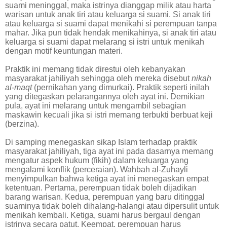
suami meninggal, maka istrinya dianggap milik atau harta
warisan untuk anak tiri atau keluarga si suami. Si anak tiri
atau keluarga si suami dapat menikahi si perempuan tanpa
mahar. Jika pun tidak hendak menikahinya, si anak tiri atau
keluarga si suami dapat melarang si istri untuk menikah
dengan motif keuntungan materi.
Praktik ini memang tidak direstui oleh kebanyakan
masyarakat jahiliyah sehingga oleh mereka disebut
nikah
al-maqt
(pernikahan yang dimurkai). Praktik seperti inilah
yang ditegaskan pelarangannya oleh ayat ini. Demikian
pula, ayat ini melarang untuk mengambil sebagian
maskawin kecuali jika si istri memang terbukti berbuat keji
(berzina).
Di samping menegaskan sikap Islam terhadap praktik
masyarakat jahiliyah, tiga ayat ini pada dasarnya memang
mengatur aspek hukum (fikih) dalam keluarga yang
mengalami konflik (perceraian). Wahbah al-Zuhayli
menyimpulkan bahwa ketiga ayat ini menegaskan empat
ketentuan. Pertama, perempuan tidak boleh dijadikan
barang warisan. Kedua, perempuan yang baru ditinggal
suaminya tidak boleh dihalang-halangi atau dipersulit untuk
menikah kembali. Ketiga, suami harus bergaul dengan
istrinya secara patut. Keempat, perempuan harus