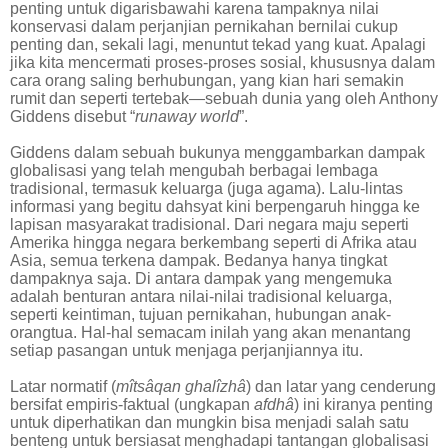
penting untuk digarisbawahi karena tampaknya nilai
konservasi dalam perjanjian pernikahan bernilai cukup
penting dan, sekali lagi, menuntut tekad yang kuat. Apalagi
jika kita mencermati proses-proses sosial, khususnya dalam
cara orang saling berhubungan, yang kian hari semakin
rumit dan seperti tertebak—sebuah dunia yang oleh Anthony
Giddens disebut “
runaway world
”.
Giddens dalam sebuah bukunya menggambarkan dampak
globalisasi yang telah mengubah berbagai lembaga
tradisional, termasuk keluarga (juga agama). Lalu-lintas
informasi yang begitu dahsyat kini berpengaruh hingga ke
lapisan masyarakat tradisional. Dari negara maju seperti
Amerika hingga negara berkembang seperti di Afrika atau
Asia, semua terkena dampak. Bedanya hanya tingkat
dampaknya saja. Di antara dampak yang mengemuka
adalah benturan antara nilai-nilai tradisional keluarga,
seperti keintiman, tujuan pernikahan, hubungan anak-
orangtua. Hal-hal semacam inilah yang akan menantang
setiap pasangan untuk menjaga perjanjiannya itu.
Latar normatif (
mîtsâqan ghalîzhâ
) dan latar yang cenderung
bersifat empiris-faktual (ungkapan
afdhâ
) ini kiranya penting
untuk diperhatikan dan mungkin bisa menjadi salah satu
benteng untuk bersiasat menghadapi tantangan globalisasi