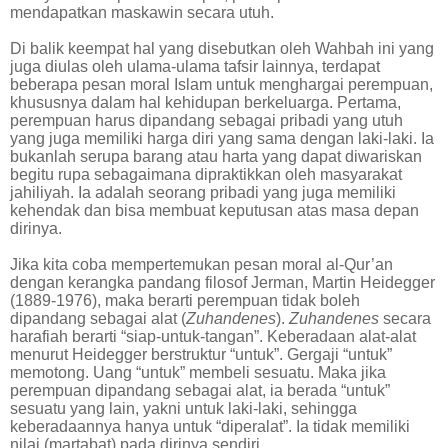
mendapatkan maskawin secara utuh.
Di balik keempat hal yang disebutkan oleh Wahbah ini yang
juga diulas oleh ulama-ulama tafsir lainnya, terdapat
beberapa pesan moral Islam untuk menghargai perempuan,
khususnya dalam hal kehidupan berkeluarga. Pertama,
perempuan harus dipandang sebagai pribadi yang utuh
yang juga memiliki harga diri yang sama dengan laki-laki. Ia
bukanlah serupa barang atau harta yang dapat diwariskan
begitu rupa sebagaimana dipraktikkan oleh masyarakat
jahiliyah. Ia adalah seorang pribadi yang juga memiliki
kehendak dan bisa membuat keputusan atas masa depan
dirinya.
Jika kita coba mempertemukan pesan moral al-Qur’an
dengan kerangka pandang filosof Jerman, Martin Heidegger
(1889-1976), maka berarti perempuan tidak boleh
dipandang sebagai alat (
Zuhandenes
).
Zuhandenes
secara
harafiah berarti “siap-untuk-tangan”. Keberadaan alat-alat
menurut Heidegger berstruktur “untuk”. Gergaji “untuk”
memotong. Uang “untuk” membeli sesuatu. Maka jika
perempuan dipandang sebagai alat, ia berada “untuk”
sesuatu yang lain, yakni untuk laki-laki, sehingga
keberadaannya hanya untuk “diperalat”. Ia tidak memiliki
nilai (martabat) pada dirinya sendiri.