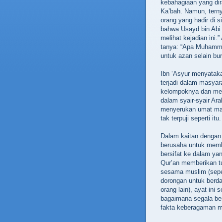
kebahagiaan yang di
Ka’bah. Namun, terny
orang yang hadir di 
bahwa Usayd bin Abi 
melihat kejadian ini.
tanya: “Apa Muhamma
untuk azan selain bur
Ibn ‘Asyur menyatak
terjadi dalam masyar
kelompoknya dan men
dalam syair-syair Ara
menyerukan umat manu
tak terpuji seperti itu.
Dalam kaitan dengan
berusaha untuk memba
bersifat ke dalam ya
Qur’an memberikan t
sesama muslim (seper
dorongan untuk berd
orang lain), ayat ini
bagaimana segala ben
fakta keberagaman m