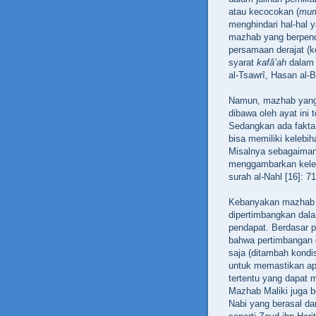
atau kecocokan (
mumâ
menghindari hal-hal 
mazhab yang berpen
persamaan derajat (ke
syarat
kafâ’ah
dalam 
al-Tsawrî, Hasan al-B
Namun, mazhab yang 
dibawa oleh ayat ini 
Sedangkan ada fakta
bisa memiliki kelebih
Misalnya sebagaimana
menggambarkan keleb
surah al-Nahl [16]: 7
Kebanyakan mazhab 
dipertimbangkan dala
pendapat. Berdasar p
bahwa pertimbangan 
saja (ditambah kondis
untuk memastikan ap
tertentu yang dapat 
Mazhab Maliki juga 
Nabi yang berasal d