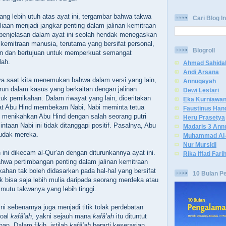
g lebih utuh atas ayat ini, tergambar bahwa takwa
Cari Blog In
iaan menjadi jangkar penting dalam jalinan kemitraan
penjelasan dalam ayat ini seolah hendak menegaskan
kemitraan manusia, terutama yang bersifat personal,
Blogroll
an dan bertujuan untuk memperkuat semangat
lah.
Ahmad Sahida
Andi Arsana
a saat kita menemukan bahwa dalam versi yang lain,
Annuqayah
urun dalam kasus yang berkaitan dengan jalinan
Dewi Lestari
uk pernikahan. Dalam riwayat yang lain, diceritakan
Eka Kurniawa
aat Abu Hind membekam Nabi, Nabi meminta tetua
Faustinus Han
 menikahkan Abu Hind dengan salah seorang putri
Heru Prasetya
taan Nabi ini tidak ditanggapi positif. Pasalnya, Abu
Madaris 3 Ann
budak mereka.
Muhammad Al-
Nur Mursidi
ini dikecam al-Qur’an dengan diturunkannya ayat ini.
Rika Iffati Fari
hwa pertimbangan penting dalam jalinan kemitraan
kahan tak boleh didasarkan pada hal-hal yang bersifat
10 Bulan P
k bisa saja lebih mulia daripada seorang merdeka atau
mutu takwanya yang lebih tinggi.
 ini sebenarnya juga menjadi titik tolak perdebatan
soal
kafâ’ah
, yakni sejauh mana
kafâ’ah
itu dituntut
han. Dalam fikih, istilah
kafâ’ah
berarti keserasian