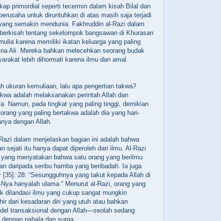
ikap primordial seperti tecermin dalam kisah Bilal dan
g berusaha untuk diruntuhkan di atas masih saja terjadi
 yang semakin mendunia. Fakhruddin al-Razi dalam
i berkisah tentang sekelompok bangsawan di Khurasan
mulia karena memiliki ikatan keluarga yang paling
ina Ali. Mereka bahkan melecehkan seorang budak
arakat lebih dihormati karena ilmu dan amal
h ukuran kemuliaan, lalu apa pengertian takwa?
kwa adalah melaksanakan perintah Allah dan
a. Namun, pada tingkat yang paling tinggi, demikian
orang yang paling bertakwa adalah dia yang hari-
anya dengan Allah.
-Razi dalam menjelaskan bagian ini adalah bahwa
sejati itu hanya dapat diperoleh dari ilmu. Al-Razi
 yang menyatakan bahwa satu orang yang berilmu
etan daripada seribu hamba yang beribadah. Ia juga
r [35]: 28: “Sesungguhnya yang takut kepada Allah di
Nya hanyalah ulama.” Menurut al-Razi, orang yang
tak dilandasi ilmu yang cukup sangat mungkin
ahir dari kesadaran diri yang utuh atau bahkan
del transaksional dengan Allah—seolah sedang
dengan pahala dan surga.