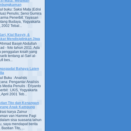
si Mata: Melawan
mbungkaman
ul buku: Saksi Mata (Edisi
ua) Penulis: Seno Gumira
darma Penerbit: Yayasan
tang Budaya, Yogyakarta
 2002 Tebal...
Sari, Kiai Basyir, &
akat Mendisiplinkan Jiwa
Ahmad Basyir Abdullah
jad - foto tahun 2011. Ada
u penggalan kisah yang
arik tentang al-Sari al-
fi bes...
aspadai Bahaya Laten
dia
ul Buku : Analisis
ana: Pengantar Analisis
s Media Penulis : Eriyanto
erbit : LKiS, Yogyakarta
 April 2001 Teb...
tian Tito dan Kenangan
orang Anak Kampung
strasi karya Zainur
hman van Hamme Pagi
, dalam sisa suasana tahun
u, saya mendapat berita
astian Tito, ...