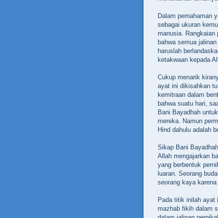
Dalam pemahaman yan
sebagai ukuran kemul
manusia. Rangkaian 
bahwa semua jalinan 
haruslah berlandask
ketakwaan kepada Al
Cukup menarik kirany
ayat ini dikisahkan t
kemitraan dalam bent
bahwa suatu hari, s
Bani Bayadhah untuk
mereka. Namun permin
Hind dahulu adalah 
Sikap Bani Bayadhah 
Allah mengajarkan ba
yang berbentuk perni
luaran. Seorang buda
seorang kaya karena 
Pada titik inilah ayat
mazhab fikih dalam 
dalam jalinan pernika