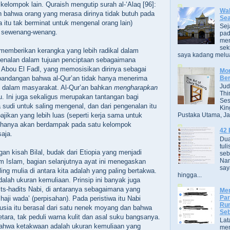
kelompok lain. Quraish mengutip surah al-‘Alaq [96]:
Wak
 bahwa orang yang merasa dirinya tidak butuh pada
Se
a itu tak berminat untuk mengenal orang lain)
Sej
g sewenang-wenang.
pad
men
sek
memberikan kerangka yang lebih radikal dalam
saya kadang melua
nalan dalam tujuan penciptaan sebagaimana
. Abou El Fadl, yang memosisikan dirinya sebagai
Mor
Ber
pandangan bahwa al-Qur’an tidak hanya menerima
Jud
i dalam masyarakat. Al-Qur’an bahkan
mengharapkan
Thi
u. Ini juga sekaligus merupakan tantangan bagi
Ses
sudi untuk saling mengenal, dan dari pengenalan itu
Kin
Pustaka Utama, Jak
bajikan yang lebih luas (seperti kerja sama untuk
k hanya akan berdampak pada satu kelompok
42 
saja.
Dua
tuli
an kisah Bilal, budak dari Etiopia yang menjadi
seb
Nam
 Islam, bagian selanjutnya ayat ini menegaskan
say
ng mulia di antara kita adalah yang paling bertakwa.
hingga...
adalah ukuran kemuliaan. Prinsip ini banyak juga
its-hadits Nabi, di antaranya sebagaimana yang
Men
Par
haji wada’ (perpisahan). Pada peristiwa itu Nabi
Rum
sia itu berasal dari satu nenek moyang dan bahwa
Seb
tara, tak peduli warna kulit dan asal suku bangsanya.
Lat
ahwa ketakwaan adalah ukuran kemuliaan yang
men