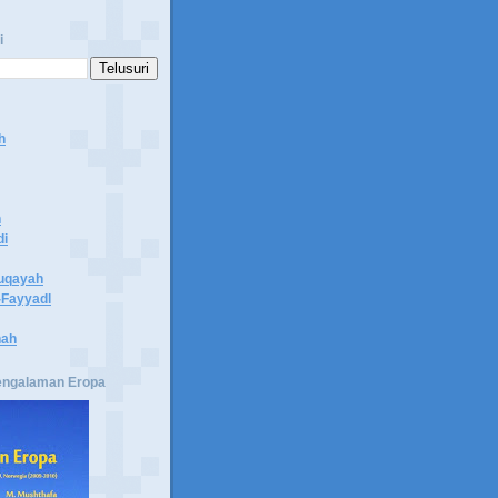
i
h
n
di
uqayah
Fayyadl
hah
engalaman Eropa