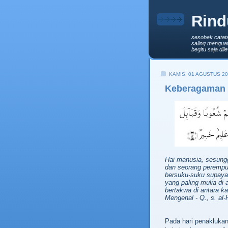
Rind
sesobek catat
saling menguat
begitu saja di
KAMIS, 01 AGUSTUS 2
Keberagaman 
Hai manusia, sesung
dan seorang peremp
bersuku-suku supaya
yang paling mulia di 
bertakwa di antara 
Mengenal - Q., s. al-H
Pada hari penaklukan 