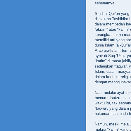
sebenarnya.
Studi al-Qur’an yan
dilakukan Toshihiko 
dalam membedah bagia
“akram” atau “karim”
kerangka makna masy
memiliki arti yang s
dunia Islam (al-Qur’
Arab pra-Islam, ter
syair di Suq ‘Ukaz y
“karim” di masa jahil
sedangkan “taqwa”, 
Islam, dalam masyara
dalam konteks religiu
dengan menggunakan
Nah, melalui ayat in
menurut Isutzu telah
waktu itu, tak seora
“taqwa”, yang dalam
hukuman Ilahi pada h
Namun, meski melalui
makna “karim” yang d