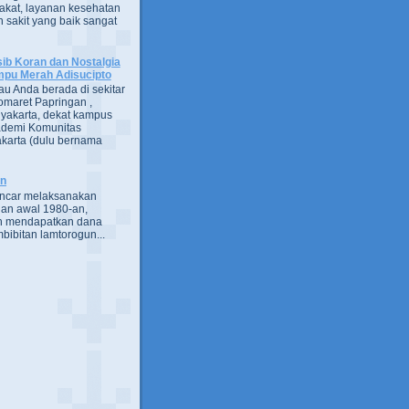
kat, layanan kesehatan
 sakit yang baik sangat
ib Koran dan Nostalgia
pu Merah Adisucipto
au Anda berada di sekitar
omaret Papringan ,
yakarta, dekat kampus
demi Komunitas
karta (dulu bernama
an
encar melaksanakan
an awal 1980-an,
h mendapatkan dana
bibitan lamtorogun...