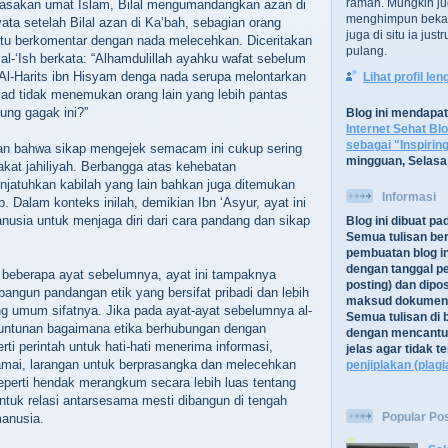
ramah. Mungkin ju
rasakan umat Islam, Bilal mengumandangkan azan di
menghimpun bekal
ata setelah Bilal azan di Ka’bah, sebagian orang
juga di situ ia jus
situ berkomentar dengan nada melecehkan. Diceritakan
pulang.
al-‘Ish berkata: “Alhamdulillah ayahku wafat sebelum
” Al-Harits ibn Hisyam denga nada serupa melontarkan
Lihat profil le
d tidak menemukan orang lain yang lebih pantas
ung gagak ini?”
Blog ini mendapa
Internet Sehat Bl
sebagai "Inspirin
an bahwa sikap mengejek semacam ini cukup sering
mingguan, Selasa
akat jahiliyah. Berbangga atas kehebatan
jatuhkan kabilah yang lain bahkan juga ditemukan
Informasi
b. Dalam konteks inilah, demikian Ibn ‘Asyur, ayat ini
sia untuk menjaga diri dari cara pandang dan sikap
Blog ini dibuat p
Semua tulisan be
pembuatan blog in
dengan tanggal pe
 beberapa ayat sebelumnya, ayat ini tampaknya
posting) dan dipos
ngun pandangan etik yang bersifat pribadi dan lebih
maksud dokument
ng umum sifatnya. Jika pada ayat-ayat sebelumnya al-
Semua tulisan di b
untunan bagaimana etika berhubungan dengan
dengan mencantu
ti perintah untuk hati-hati menerima informasi,
jelas agar tidak 
amai, larangan untuk berprasangka dan melecehkan
penjiplakan (plagi
 seperti hendak merangkum secara lebih luas tentang
tuk relasi antarsesama mesti dibangun di tengah
Popular Po
anusia.