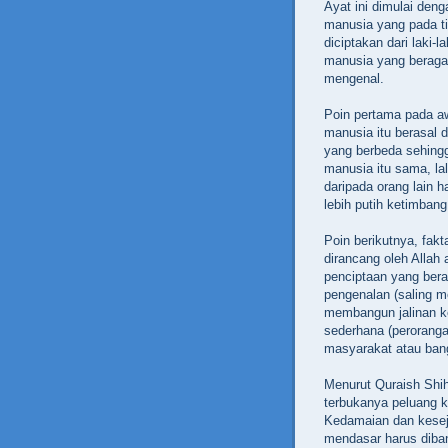
Ayat ini dimulai den
manusia yang pada ti
diciptakan dari laki-
manusia yang beragam
mengenal.
Poin pertama pada a
manusia itu berasal 
yang berbeda sehing
manusia itu sama, la
daripada orang lain h
lebih putih ketimbang
Poin berikutnya, fak
dirancang oleh Allah 
penciptaan yang ber
pengenalan (saling m
membangun jalinan ke
sederhana (peroranga
masyarakat atau ban
Menurut Quraish Shih
terbukanya peluang k
Kedamaian dan keseja
mendasar harus diba