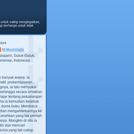
 untuk saling mengingatkan,
p berharga untuk tidak
Saya
M Mushthafa
bajarin, Guluk-Guluk,
menep, Indonesia
ak banyak warna. Ia
atif, prokemapanan,
gnya, ia lalu menyukai
t, sehingga secara amatiran
lajar tentang petualangan
ana ia kemudian terjebak
ra dunia buku. Membaca
dian mengantarkannya ke
cerahkan yang tak pernah
ya. Mungkin di situ ia
iri dan mencari
dunia yang tak cukup