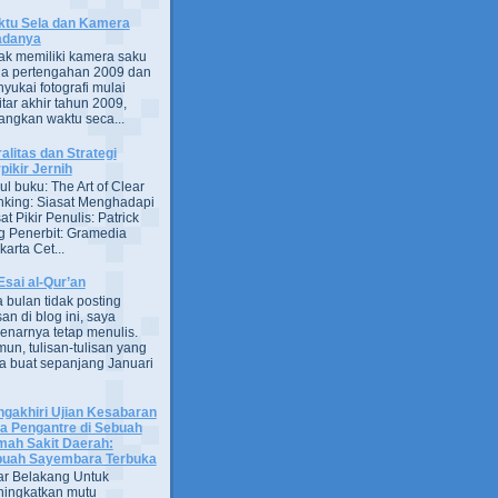
tu Sela dan Kamera
adanya
ak memiliki kamera saku
a pertengahan 2009 dan
yukai fotografi mulai
itar akhir tahun 2009,
ngkan waktu seca...
alitas dan Strategi
pikir Jernih
ul buku: The Art of Clear
nking: Siasat Menghadapi
at Pikir Penulis: Patrick
g Penerbit: Gramedia
arta Cet...
Esai al-Qur’an
 bulan tidak posting
san di blog ini, saya
enarnya tetap menulis.
un, tulisan-tulisan yang
a buat sepanjang Januari
gakhiri Ujian Kesabaran
a Pengantre di Sebuah
ah Sakit Daerah:
uah Sayembara Terbuka
ar Belakang Untuk
ingkatkan mutu