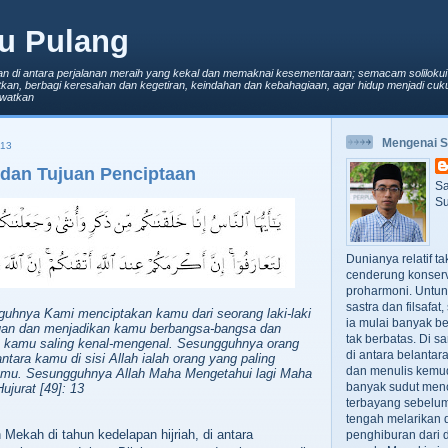
u Pulang
an di antara perjalanan meraih yang kekal dan memaknai kesementaraan; semacam solilokui
kan, berbagi keresahan dan kegetiran, keindahan dan kebahagiaan, agar hidup menjadi cuku
lewatkan
Mengenai 
013
dan Tujuan Penciptaan
Sa
Su
Dunianya relatif t
cenderung konserv
proharmoni. Untun
sastra dan filsafa
guhnya Kami menciptakan kamu dari seorang laki-laki
ia mulai banyak be
uan dan menjadikan kamu berbangsa-bangsa dan
tak berbatas. Di s
 kamu saling kenal-mengenal. Sesungguhnya orang
di antara belanta
antara kamu di sisi Allah ialah orang yang paling
dan menulis kemu
kamu. Sesungguhnya Allah Maha Mengetahui lagi Maha
banyak sudut men
ujurat [49]: 13
terbayang sebelumn
tengah melarikan d
Mekah di tahun kedelapan hijriah, di antara
penghiburan dari 