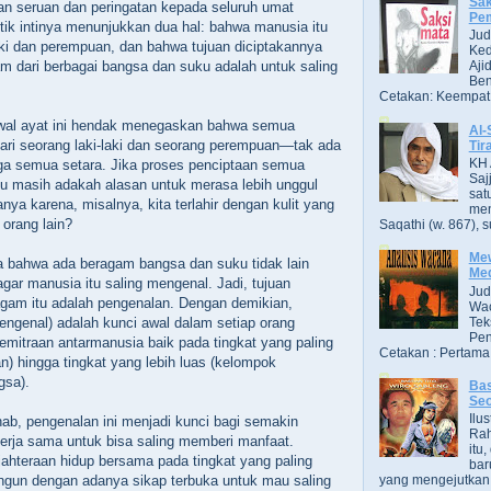
Sak
gan seruan dan peringatan kepada seluruh umat
Pe
tik intinya menunjukkan dua hal: bahwa manusia itu
Jud
laki dan perempuan, dan bahwa tujuan diciptakannya
Ked
 dari berbagai bangsa dan suku adalah untuk saling
Aji
Ben
Cetakan: Keempat,
wal ayat ini hendak menegaskan bahwa semua
Al-
dari seorang laki-laki dan seorang perempuan—tak ada
Tir
KH 
ga semua setara. Jika proses penciptaan semua
Saj
lu masih adakah alasan untuk merasa lebih unggul
sat
anya karena, misalnya, kita terlahir dengan kulit yang
men
 orang lain?
Saqathi (w. 867), su
Mew
ta bahwa ada beragam bangsa dan suku tidak lain
Me
agar manusia itu saling mengenal. Jadi, tujuan
Jud
agam itu adalah pengenalan. Dengan demikian,
Wac
Tek
engenal) adalah kunci awal dalam setiap orang
Pen
mitraan antarmanusia baik pada tingkat yang paling
Cetakan : Pertama,
n) hingga tingkat yang lebih luas (kelompok
gsa).
Bas
Se
Ilu
ab, pengenalan ini menjadi kunci bagi semakin
Ra
erja sama untuk bisa saling memberi manfaat.
itu
hteraan hidup bersama pada tingkat yang paling
bar
ngun dengan adanya sikap terbuka untuk mau saling
yang mengejutkan. B