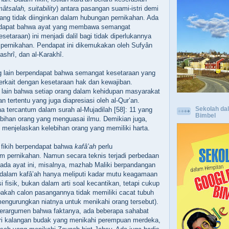
tsalah, suitability
) antara pasangan suami-istri demi
yang tidak diinginkan dalam hubungan pernikahan. Ada
dapat bahwa ayat yang membawa semangat
setaraan) ini menjadi dalil bagi tidak diperlukannya
pernikahan. Pendapat ini dikemukakan oleh Sufyân
ashrî, dan al-Karakhî.
lain berpendapat bahwa semangat kesetaraan yang
terkait dengan kesetaraan hak dan kewajiban.
 lain bahwa setiap orang dalam kehidupan masyarakat
an tertentu yang juga diapresiasi oleh al-Qur’an.
Sekolah da
 tercantum dalam surah al-Mujadilah [58]: 11 yang
Bimbel
ihan orang yang menguasai ilmu. Demikian juga,
1 menjelaskan kelebihan orang yang memiliki harta.
fikih berpendapat bahwa
kafâ’ah
perlu
m pernikahan. Namun secara teknis terjadi perbedaan
ada ayat ini, misalnya, mazhab Maliki berpandangan
dalam kafâ’ah hanya meliputi kadar mutu keagamaan
i fisik, bukan dalam arti soal kecantikan, tetapi cukup
akah calon pasangannya tidak memiliki cacat tubuh
mengurungkan niatnya untuk menikahi orang tersebut).
berargumen bahwa faktanya, ada beberapa sahabat
ari kalangan budak yang menikahi perempuan merdeka,