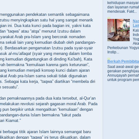
kehidupan masyara
dan layanan rumah
mendesak. Fakt...
g menggunakan pendekatan semantik sebagaimana
Izutsu menyingkapkan satu hal yang sangat menarik
Nas
Lam
n ini. Dua kata kunci pada bagian ini, yakni kata
Kal
 dan “taqwa” atau “atqa” menurut Izutsu dalam
Ind
arakat Arab pra-Islam yang bercorak nomaden
Yog
ama sekali lain yang kemudian diubah oleh pandangan-
Aka
Perkebunan Yogya
an). Berdasarkan pengamatan Izutsu pada syair-syair
Instip...
masuk
al-mu‘allaqat
(syair yang menang dalam lomba
ang kemudian digantungkan di dinding Ka’bah), Kata
Berkah Pembibit
iyah bermakna “kemuliaan karena garis keturunan”,
Saat awal-awal g
yang kemudian menjadi konsep kunci dalam ajaran
gerakan penghijau
Annuqayah perna
kat Arab pra-Islam sama sekali tidak digunakan
untuk program pem
s. Sebagai kata kerja, “taqwa” diartikan “membela diri
 sesuatu”.
i dan pemaknaannya pada dua kata tersebut, al-Qur’an
 melakukan revolusi sejarah gagasan moral Arab. Pada
ng pun berpikir untuk mengaitkan “kemuliaan” dengan
 pandangan-dunia Islam bermakna “takut pada
ari Kiamat.”
 berbagai titik ajaran Islam lainnya semangat baru
ikaitkan dengan “taqwa” ini terus dikuatkan, dalam