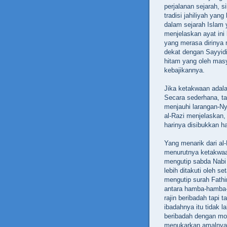
perjalanan sejarah, s
tradisi jahiliyah yan
dalam sejarah Islam
menjelaskan ayat in
yang merasa dirinya 
dekat dengan Sayyid
hitam yang oleh masy
kebajikannya.
Jika ketakwaan adala
Secara sederhana, ta
menjauhi larangan-Ny
al-Razi menjelaskan, 
harinya disibukkan h
Yang menarik dari al
menurutnya ketakwaan 
mengutip sabda Nabi
lebih ditakuti oleh s
mengutip surah Fathi
antara hamba-hamba-
rajin beribadah tapi 
ibadahnya itu tidak l
beribadah dengan mo
menukarkan amalnya 