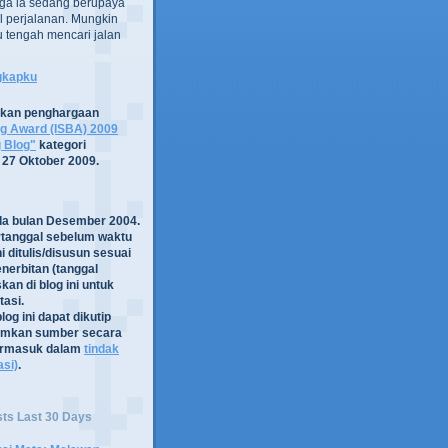
ga ia sedang berupaya
 perjalanan. Mungkin
tru tengah mencari jalan
ngkapku
tkan penghargaan
og Award (ISBA) 2009
g Blog"
kategori
 27 Oktober 2009.
ada bulan Desember 2004.
rtanggal sebelum waktu
i ditulis/disusun sesuai
nerbitan (tanggal
kan di blog ini untuk
asi.
log ini dapat dikutip
mkan sumber secara
termasuk dalam
tindak
asi)
.
sts Last 30 Days