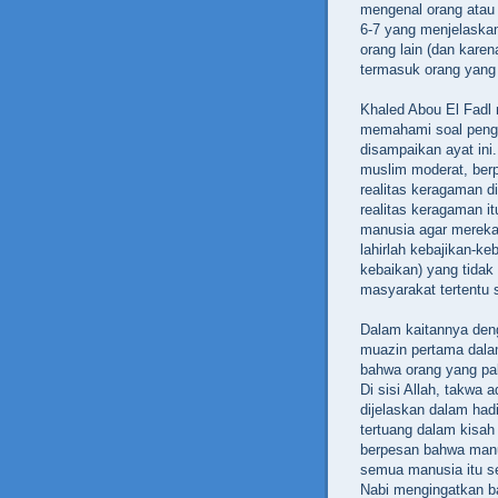
mengenal orang atau 
6-7 yang menjelaskan
orang lain (dan karen
termasuk orang yan
Khaled Abou El Fadl 
memahami soal penge
disampaikan ayat ini
muslim moderat, ber
realitas keragaman d
realitas keragaman it
manusia agar mereka 
lahirlah kebajikan-ke
kebaikan) yang tida
masyarakat tertentu 
Dalam kaitannya deng
muazin pertama dalam
bahwa orang yang pali
Di sisi Allah, takwa 
dijelaskan dalam had
tertuang dalam kisah 
berpesan bahwa manu
semua manusia itu se
Nabi mengingatkan b