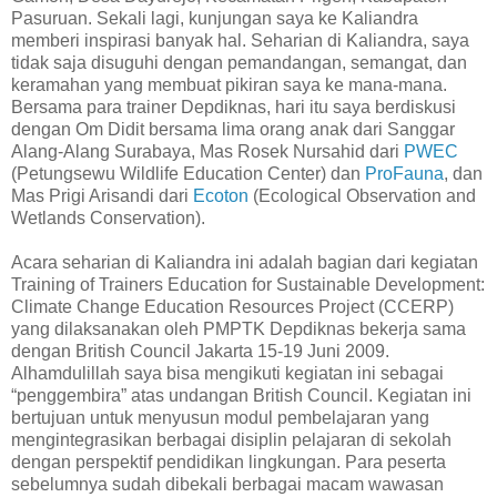
Pasuruan. Sekali lagi, kunjungan saya ke Kaliandra
memberi inspirasi banyak hal. Seharian di Kaliandra, saya
tidak saja disuguhi dengan pemandangan, semangat, dan
keramahan yang membuat pikiran saya ke mana-mana.
Bersama para trainer Depdiknas, hari itu saya berdiskusi
dengan Om Didit bersama lima orang anak dari Sanggar
Alang-Alang Surabaya, Mas Rosek Nursahid dari
PWEC
(Petungsewu Wildlife Education Center) dan
ProFauna
, dan
Mas Prigi Arisandi dari
Ecoton
(Ecological Observation and
Wetlands Conservation).
Acara seharian di Kaliandra ini adalah bagian dari kegiatan
Training of Trainers Education for Sustainable Development:
Climate Change Education Resources Project (CCERP)
yang dilaksanakan oleh PMPTK Depdiknas bekerja sama
dengan British Council Jakarta 15-19 Juni 2009.
Alhamdulillah saya bisa mengikuti kegiatan ini sebagai
“penggembira” atas undangan British Council. Kegiatan ini
bertujuan untuk menyusun modul pembelajaran yang
mengintegrasikan berbagai disiplin pelajaran di sekolah
dengan perspektif pendidikan lingkungan. Para peserta
sebelumnya sudah dibekali berbagai macam wawasan