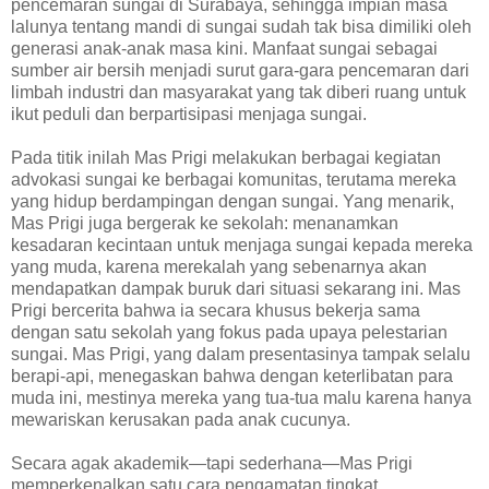
pencemaran sungai di Surabaya, sehingga impian masa
lalunya tentang mandi di sungai sudah tak bisa dimiliki oleh
generasi anak-anak masa kini. Manfaat sungai sebagai
sumber air bersih menjadi surut gara-gara pencemaran dari
limbah industri dan masyarakat yang tak diberi ruang untuk
ikut peduli dan berpartisipasi menjaga sungai.
Pada titik inilah Mas Prigi melakukan berbagai kegiatan
advokasi sungai ke berbagai komunitas, terutama mereka
yang hidup berdampingan dengan sungai. Yang menarik,
Mas Prigi juga bergerak ke sekolah: menanamkan
kesadaran kecintaan untuk menjaga sungai kepada mereka
yang muda, karena merekalah yang sebenarnya akan
mendapatkan dampak buruk dari situasi sekarang ini. Mas
Prigi bercerita bahwa ia secara khusus bekerja sama
dengan satu sekolah yang fokus pada upaya pelestarian
sungai. Mas Prigi, yang dalam presentasinya tampak selalu
berapi-api, menegaskan bahwa dengan keterlibatan para
muda ini, mestinya mereka yang tua-tua malu karena hanya
mewariskan kerusakan pada anak cucunya.
Secara agak akademik—tapi sederhana—Mas Prigi
memperkenalkan satu cara pengamatan tingkat