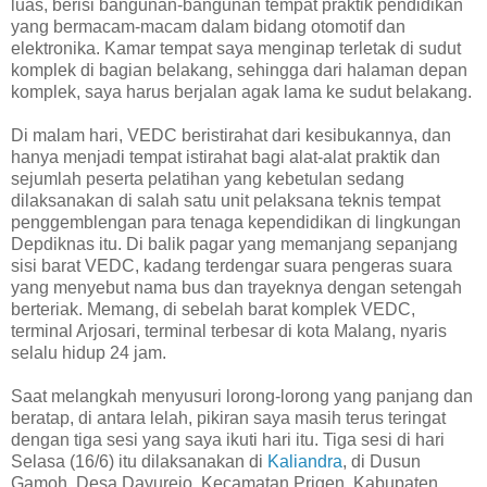
luas, berisi bangunan-bangunan tempat praktik pendidikan
yang bermacam-macam dalam bidang otomotif dan
elektronika. Kamar tempat saya menginap terletak di sudut
komplek di bagian belakang, sehingga dari halaman depan
komplek, saya harus berjalan agak lama ke sudut belakang.
Di malam hari, VEDC beristirahat dari kesibukannya, dan
hanya menjadi tempat istirahat bagi alat-alat praktik dan
sejumlah peserta pelatihan yang kebetulan sedang
dilaksanakan di salah satu unit pelaksana teknis tempat
penggemblengan para tenaga kependidikan di lingkungan
Depdiknas itu. Di balik pagar yang memanjang sepanjang
sisi barat VEDC, kadang terdengar suara pengeras suara
yang menyebut nama bus dan trayeknya dengan setengah
berteriak. Memang, di sebelah barat komplek VEDC,
terminal Arjosari, terminal terbesar di kota Malang, nyaris
selalu hidup 24 jam.
Saat melangkah menyusuri lorong-lorong yang panjang dan
beratap, di antara lelah, pikiran saya masih terus teringat
dengan tiga sesi yang saya ikuti hari itu. Tiga sesi di hari
Selasa (16/6) itu dilaksanakan di
Kaliandra
, di Dusun
Gamoh, Desa Dayurejo, Kecamatan Prigen, Kabupaten