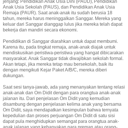
jenjang: Pendidikan Anak Usia Dini (PAUD), Pendidikan
Anak Usia Sekolah (PAUS), dan Pendidikan Anak Usia
Remaja (PAUR). Saat anak-anak itu sudah berusia 18
tahun, mereka harus meninggalkan Sanggar. Mereka yang
keluar dari Sanggar dianggap lulus jika mereka telah dapat
bekerja dan mandiri secara ekonomi.
Pendidikan di Sanggar diarahkan untuk dapat membumi.
Karena itu, pada tingkat remaja, anak-anak diajak untuk
mendiskusikan peristiwa-peristiwa yang hangat dibicarakan
masyarakat. Anak Sanggar tidak diwajibkan sekolah formal.
Akan tetapi, jika mereka tetap mau bersekolah, baik itu
dengan mengikuti Kejar Paket A/B/C, mereka diberi
dukungan.
Saat sesi tanya-jawab, ada yang menanyakan tentang relasi
anak-anak dan Om Didit dengan para orangtua anak-anak
jalanan itu. Dari penjelasan Om Didit yang kemudian
disambung dengan penjelasan kelima anak yang bersama
Om Didit, saya mendapatkan kesimpulan bahwa ternyata
kepedulian dan proses perjuangan Om Didit di satu sisi
dapat pula menghidupkan semangat para orangtua anak-
anak jalanan yang kebanyakan para preman atau orang-