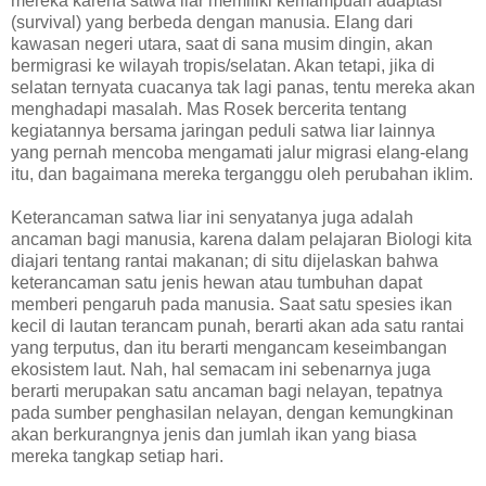
mereka karena satwa liar memiliki kemampuan adaptasi
(survival) yang berbeda dengan manusia. Elang dari
kawasan negeri utara, saat di sana musim dingin, akan
bermigrasi ke wilayah tropis/selatan. Akan tetapi, jika di
selatan ternyata cuacanya tak lagi panas, tentu mereka akan
menghadapi masalah. Mas Rosek bercerita tentang
kegiatannya bersama jaringan peduli satwa liar lainnya
yang pernah mencoba mengamati jalur migrasi elang-elang
itu, dan bagaimana mereka terganggu oleh perubahan iklim.
Keterancaman satwa liar ini senyatanya juga adalah
ancaman bagi manusia, karena dalam pelajaran Biologi kita
diajari tentang rantai makanan; di situ dijelaskan bahwa
keterancaman satu jenis hewan atau tumbuhan dapat
memberi pengaruh pada manusia. Saat satu spesies ikan
kecil di lautan terancam punah, berarti akan ada satu rantai
yang terputus, dan itu berarti mengancam keseimbangan
ekosistem laut. Nah, hal semacam ini sebenarnya juga
berarti merupakan satu ancaman bagi nelayan, tepatnya
pada sumber penghasilan nelayan, dengan kemungkinan
akan berkurangnya jenis dan jumlah ikan yang biasa
mereka tangkap setiap hari.