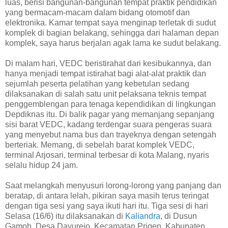
luas, berisi bangunan-bangunan tempat praktik pendidikan
yang bermacam-macam dalam bidang otomotif dan
elektronika. Kamar tempat saya menginap terletak di sudut
komplek di bagian belakang, sehingga dari halaman depan
komplek, saya harus berjalan agak lama ke sudut belakang.
Di malam hari, VEDC beristirahat dari kesibukannya, dan
hanya menjadi tempat istirahat bagi alat-alat praktik dan
sejumlah peserta pelatihan yang kebetulan sedang
dilaksanakan di salah satu unit pelaksana teknis tempat
penggemblengan para tenaga kependidikan di lingkungan
Depdiknas itu. Di balik pagar yang memanjang sepanjang
sisi barat VEDC, kadang terdengar suara pengeras suara
yang menyebut nama bus dan trayeknya dengan setengah
berteriak. Memang, di sebelah barat komplek VEDC,
terminal Arjosari, terminal terbesar di kota Malang, nyaris
selalu hidup 24 jam.
Saat melangkah menyusuri lorong-lorong yang panjang dan
beratap, di antara lelah, pikiran saya masih terus teringat
dengan tiga sesi yang saya ikuti hari itu. Tiga sesi di hari
Selasa (16/6) itu dilaksanakan di
Kaliandra
, di Dusun
Gamoh, Desa Dayurejo, Kecamatan Prigen, Kabupaten