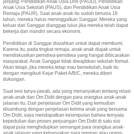
jenjang: Pendidikan Anak Usia Dini (PAUD), Pendidikan
Anak Usia Sekolah (PAUS), dan Pendidikan Anak Usia
Remaja (PAUR). Saat anak-anak itu sudah berusia 18
tahun, mereka harus meninggalkan Sanggar. Mereka yang
keluar dari Sanggar dianggap lulus jika mereka telah dapat
bekerja dan mandiri secara ekonomi.
Pendidikan di Sanggar diarahkan untuk dapat membumi.
Karena itu, pada tingkat remaja, anak-anak diajak untuk
mendiskusikan peristiwa-peristiwa yang hangat dibicarakan
masyarakat. Anak Sanggar tidak diwajibkan sekolah formal.
Akan tetapi, jika mereka tetap mau bersekolah, baik itu
dengan mengikuti Kejar Paket A/B/C, mereka diberi
dukungan.
Saat sesi tanya-jawab, ada yang menanyakan tentang relasi
anak-anak dan Om Didit dengan para orangtua anak-anak
jalanan itu. Dari penjelasan Om Didit yang kemudian
disambung dengan penjelasan kelima anak yang bersama
Om Didit, saya mendapatkan kesimpulan bahwa ternyata
kepedulian dan proses perjuangan Om Didit di satu sisi
dapat pula menghidupkan semangat para orangtua anak-
anak jalanan yang kebanyakan para preman atau orang-