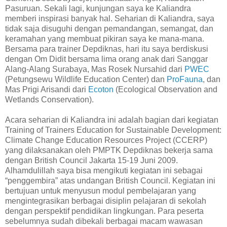
Pasuruan. Sekali lagi, kunjungan saya ke Kaliandra
memberi inspirasi banyak hal. Seharian di Kaliandra, saya
tidak saja disuguhi dengan pemandangan, semangat, dan
keramahan yang membuat pikiran saya ke mana-mana.
Bersama para trainer Depdiknas, hari itu saya berdiskusi
dengan Om Didit bersama lima orang anak dari Sanggar
Alang-Alang Surabaya, Mas Rosek Nursahid dari
PWEC
(Petungsewu Wildlife Education Center) dan
ProFauna
, dan
Mas Prigi Arisandi dari
Ecoton
(Ecological Observation and
Wetlands Conservation).
Acara seharian di Kaliandra ini adalah bagian dari kegiatan
Training of Trainers Education for Sustainable Development:
Climate Change Education Resources Project (CCERP)
yang dilaksanakan oleh PMPTK Depdiknas bekerja sama
dengan British Council Jakarta 15-19 Juni 2009.
Alhamdulillah saya bisa mengikuti kegiatan ini sebagai
“penggembira” atas undangan British Council. Kegiatan ini
bertujuan untuk menyusun modul pembelajaran yang
mengintegrasikan berbagai disiplin pelajaran di sekolah
dengan perspektif pendidikan lingkungan. Para peserta
sebelumnya sudah dibekali berbagai macam wawasan