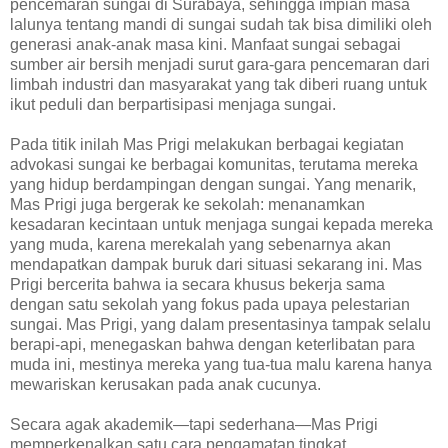
pencemaran sungai di Surabaya, sehingga impian masa
lalunya tentang mandi di sungai sudah tak bisa dimiliki oleh
generasi anak-anak masa kini. Manfaat sungai sebagai
sumber air bersih menjadi surut gara-gara pencemaran dari
limbah industri dan masyarakat yang tak diberi ruang untuk
ikut peduli dan berpartisipasi menjaga sungai.
Pada titik inilah Mas Prigi melakukan berbagai kegiatan
advokasi sungai ke berbagai komunitas, terutama mereka
yang hidup berdampingan dengan sungai. Yang menarik,
Mas Prigi juga bergerak ke sekolah: menanamkan
kesadaran kecintaan untuk menjaga sungai kepada mereka
yang muda, karena merekalah yang sebenarnya akan
mendapatkan dampak buruk dari situasi sekarang ini. Mas
Prigi bercerita bahwa ia secara khusus bekerja sama
dengan satu sekolah yang fokus pada upaya pelestarian
sungai. Mas Prigi, yang dalam presentasinya tampak selalu
berapi-api, menegaskan bahwa dengan keterlibatan para
muda ini, mestinya mereka yang tua-tua malu karena hanya
mewariskan kerusakan pada anak cucunya.
Secara agak akademik—tapi sederhana—Mas Prigi
memperkenalkan satu cara pengamatan tingkat