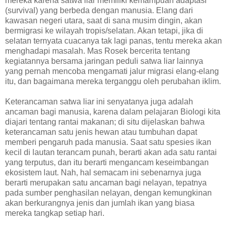
mereka karena satwa liar memiliki kemampuan adaptasi
(survival) yang berbeda dengan manusia. Elang dari
kawasan negeri utara, saat di sana musim dingin, akan
bermigrasi ke wilayah tropis/selatan. Akan tetapi, jika di
selatan ternyata cuacanya tak lagi panas, tentu mereka akan
menghadapi masalah. Mas Rosek bercerita tentang
kegiatannya bersama jaringan peduli satwa liar lainnya
yang pernah mencoba mengamati jalur migrasi elang-elang
itu, dan bagaimana mereka terganggu oleh perubahan iklim.
Keterancaman satwa liar ini senyatanya juga adalah
ancaman bagi manusia, karena dalam pelajaran Biologi kita
diajari tentang rantai makanan; di situ dijelaskan bahwa
keterancaman satu jenis hewan atau tumbuhan dapat
memberi pengaruh pada manusia. Saat satu spesies ikan
kecil di lautan terancam punah, berarti akan ada satu rantai
yang terputus, dan itu berarti mengancam keseimbangan
ekosistem laut. Nah, hal semacam ini sebenarnya juga
berarti merupakan satu ancaman bagi nelayan, tepatnya
pada sumber penghasilan nelayan, dengan kemungkinan
akan berkurangnya jenis dan jumlah ikan yang biasa
mereka tangkap setiap hari.