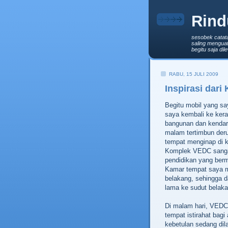
Rind
sesobek catat
saling menguat
begitu saja di
RABU, 15 JULI 2009
Inspirasi dari
Begitu mobil yang sa
saya kembali ke ker
bangunan dan kendara
malam tertimbun der
tempat menginap di 
Komplek VEDC sangat
pendidikan yang ber
Kamar tempat saya me
belakang, sehingga d
lama ke sudut belaka
Di malam hari, VEDC 
tempat istirahat bagi
kebetulan sedang dil