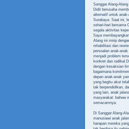
Sanggar Alang-Alang
Didit berusaha memb
alternatif untuk anak
Surabaya. Saat ini, l
sehari-hari bersama 
segala aktivitas kep
Saya membayangkan,
Alang ini mirip deng
rehabilitasi dan reor
persoalan anak-anak 
menjadi problem ter
konkret dan radikal.D
dengan kesaksian li
bagaimana komitmen 
depan anak-anak yan
yang begitu akut tela
tak berpendidikan, da
yang lain, anak jalan
masyarakat: bahwa me
semacamnya.
Di Sanggar Alang-Ala
manusiawi anak jala
harapan mereka yang
tak berdosa itu sehi