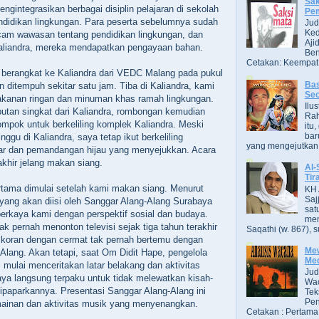
Sak
gintegrasikan berbagai disiplin pelajaran di sekolah
Pe
ndidikan lingkungan. Para peserta sebelumnya sudah
Jud
Ked
cam wawasan tentang pendidikan lingkungan, dan
Aji
Kaliandra, mereka mendapatkan pengayaan bahan.
Ben
Cetakan: Keempat,
 berangkat ke Kaliandra dari VEDC Malang pada pukul
Bas
 ditempuh sekitar satu jam. Tiba di Kaliandra, kami
Se
akanan ringan dan minuman khas ramah lingkungan.
Ilu
utan singkat dari Kaliandra, rombongan kemudian
Ra
lompok untuk berkeliling komplek Kaliandra. Meski
itu
bar
ggu di Kaliandra, saya tetap ikut berkeliling
yang mengejutkan. B
ar dan pemandangan hijau yang menyejukkan. Acara
rakhir jelang makan siang.
Al-
Tir
rtama dimulai setelah kami makan siang. Menurut
KH 
Saj
 yang akan diisi oleh Sanggar Alang-Alang Surabaya
sat
kaya kami dengan perspektif sosial dan budaya.
men
ak pernah menonton televisi sejak tiga tahun terakhir
Saqathi (w. 867), su
koran dengan cermat tak pernah bertemu dengan
Mew
lang. Akan tetapi, saat Om Didit Hape, pengelola
Me
 mulai menceritakan latar belakang dan aktivitas
Jud
aya langsung terpaku untuk tidak melewatkan kisah-
Wac
ipaparkannya. Presentasi Sanggar Alang-Alang ini
Tek
Pen
mainan dan aktivitas musik yang menyenangkan.
Cetakan : Pertama,