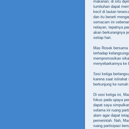
makanan; di situ dij
tumbuhan dapat memb
kecil di lautan teran
dan itu berarti meng
semacam ini sebenar
nelayan, tepatnya p
akan berkurangnya je
setiap hari.
Mas Rosek bersama 
terhadap kelangsunga
mempromosikan sikap
menyebarkannya ke b
Sesi ketiga berlangs
karena saat istiraha
berkunjung ke rumah 
Di sesi ketiga ini, M
fokus pada upaya pen
dapat saya simpulkan
selama ini ruang par
alam agar dapat teta
pemerintah. Nah, Ma
ruang partisipasi be