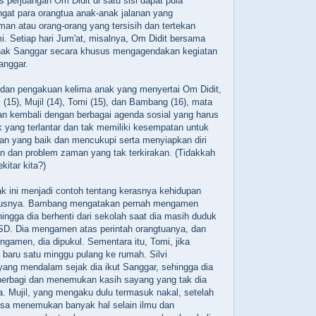
 perjuangan Om Didit di satu sisi dapat pula
at para orangtua anak-anak jalanan yang
an atau orang-orang yang tersisih dan tertekan
i. Setiap hari Jum'at, misalnya, Om Didit bersama
nak Sanggar secara khusus mengagendakan kegiatan
anggar.
dan pengakuan kelima anak yang menyertai Om Didit,
i (15), Mujil (14), Tomi (15), dan Bambang (16), mata
an kembali dengan berbagai agenda sosial yang harus
k yang terlantar dan tak memiliki kesempatan untuk
n yang baik dan mencukupi serta menyiapkan diri
n dan problem zaman yang tak terkirakan. (Tidakkah
kitar kita?)
k ini menjadi contoh tentang kerasnya kehidupan
susnya. Bambang mengatakan pernah mengamen
ingga dia berhenti dari sekolah saat dia masih duduk
 SD. Dia mengamen atas perintah orangtuanya, dan
ngamen, dia dipukul. Sementara itu, Tomi, jika
baru satu minggu pulang ke rumah. Silvi
ang mendalam sejak dia ikut Sanggar, sehingga dia
rbagi dan menemukan kasih sayang yang tak dia
. Mujil, yang mengaku dulu termasuk nakal, setelah
a menemukan banyak hal selain ilmu dan