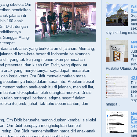
 yang dikelola Om
Wak
erikan pendidikan
Se
-anak jalanan di
Sej
pad
ebih 160 anak
men
Om Didit dengan
sek
endidikannya.
saya kadang melua
 Sanggar Alang-
Mor
an tempat
Ber
ientasi anak-anak yang berkeliaran di jalanan. Memang,
Jud
jalanan di kota-kota besar di Indonesia belakangan
Thi
sendiri yang tak kunjung menemukan pemecahan
Ses
Kin
ari presentasi dan kisah Om Didit, yang diperkuat
Pustaka Utama, Jak
ma anak yang menyertainya, saya dapat merasakan
dan kerja keras Om Didit menyelamatkan masa
42 
g sebelumnya hidup dalam suram itu. Problem sosial
Dua
h menempatkan anak-anak itu di jalanan, menjadi liar,
tuli
seb
n bahkan dieksploitasi oleh orangtua mereka. Di sisi
Nam
an telah tertempeli berbagai stigma negatif dalam
say
reka itu jorok, jahat, tak tahu sopan santun, dan
hingga...
Men
Par
ng, Om Didit berusaha menghidupkan kembali sisi-sisi
Rum
nan. Om Didit berupaya menghidupkan kembali
Seb
 redup. Om Didit mengembalikan harga diri anak-anak
Lat
men
ngga di masa depan mereka dapat hidup