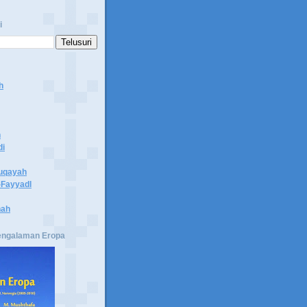
i
h
n
di
uqayah
Fayyadl
hah
engalaman Eropa