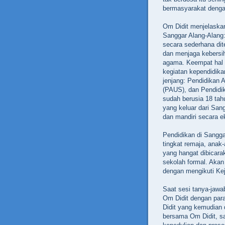
bermasyarakat denga
Om Didit menjelaska
Sanggar Alang-Alang:
secara sederhana dit
dan menjaga kebersih
agama. Keempat hal i
kegiatan kependidika
jenjang: Pendidikan 
(PAUS), dan Pendidi
sudah berusia 18 ta
yang keluar dari Sang
dan mandiri secara e
Pendidikan di Sangga
tingkat remaja, anak-
yang hangat dibicara
sekolah formal. Akan 
dengan mengikuti Kej
Saat sesi tanya-jawa
Om Didit dengan para
Didit yang kemudian
bersama Om Didit, s