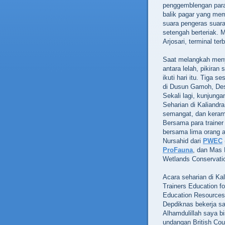
penggemblengan para 
balik pagar yang mem
suara pengeras suar
setengah berteriak. 
Arjosari, terminal te
Saat melangkah menyu
antara lelah, pikiran
ikuti hari itu. Tiga s
di Dusun Gamoh, Des
Sekali lagi, kunjunga
Seharian di Kaliandr
semangat, dan kera
Bersama para trainer
bersama lima orang 
Nursahid dari
PWEC
ProFauna
, dan Mas P
Wetlands Conservatio
Acara seharian di Kal
Trainers Education f
Education Resources
Depdiknas bekerja sa
Alhamdulillah saya bi
undangan British Cou