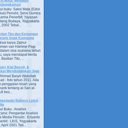
si Mata: Melawan
mbungkaman
ul buku: Saksi Mata (Edisi
ua) Penulis: Seno Gumira
darma Penerbit: Yayasan
tang Budaya, Yogyakarta
 2002 Tebal...
tian Tito dan Kenangan
orang Anak Kampung
strasi karya Zainur
hman van Hamme Pagi
, dalam sisa suasana tahun
u, saya mendapat berita
astian Tito, ...
Sari, Kiai Basyir, &
akat Mendisiplinkan Jiwa
Ahmad Basyir Abdullah
jad - foto tahun 2011. Ada
u penggalan kisah yang
arik tentang al-Sari al-
fi bes...
aspadai Bahaya Laten
dia
ul Buku : Analisis
ana: Pengantar Analisis
s Media Penulis : Eriyanto
erbit : LKiS, Yogyakarta
 April 2001 Teb...