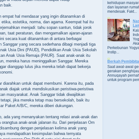
kehidupan masyara
n baik.
dan layanan rumah
mendesak. Fakt...
n empat hal mendasar yang ingin ditanamkan di
Nas
 etika, estetika, norma, dan agama. Keempat hal itu
Lam
erjemahkan menjadi: tahu sopan santun, tidak jorok
Kal
an, taat peraturan, dan mengamalkan ajaran-ajaran
Ind
ni secara kuat ditanamkan di antara berbagai
Yog
Aka
n Sanggar yang secara sederhana dibagi menjadi tiga
Perkebunan Yogya
Anak Usia Dini (PAUD), Pendidikan Anak Usia Sekolah
Instip...
kan Anak Usia Remaja (PAUR). Saat anak-anak itu
hun, mereka harus meninggalkan Sanggar. Mereka
Berkah Pembibit
gar dianggap lulus jika mereka telah dapat bekerja
Saat awal-awal g
gerakan penghijau
konomi.
Annuqayah perna
untuk program pem
r diarahkan untuk dapat membumi. Karena itu, pada
anak diajak untuk mendiskusikan peristiwa-peristiwa
kan masyarakat. Anak Sanggar tidak diwajibkan
tetapi, jika mereka tetap mau bersekolah, baik itu
ar Paket A/B/C, mereka diberi dukungan.
b, ada yang menanyakan tentang relasi anak-anak dan
 orangtua anak-anak jalanan itu. Dari penjelasan Om
 disambung dengan penjelasan kelima anak yang
aya mendapatkan kesimpulan bahwa ternyata