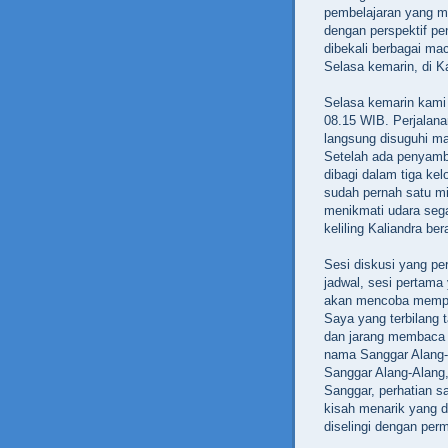
pembelajaran yang men
dengan perspektif pe
dibekali berbagai ma
Selasa kemarin, di 
Selasa kemarin kami
08.15 WIB. Perjalanan
langsung disuguhi m
Setelah ada penyamb
dibagi dalam tiga ke
sudah pernah satu min
menikmati udara seg
keliling Kaliandra be
Sesi diskusi yang pe
jadwal, sesi pertama
akan mencoba memper
Saya yang terbilang t
dan jarang membaca 
nama Sanggar Alang-A
Sanggar Alang-Alang,
Sanggar, perhatian s
kisah menarik yang d
diselingi dengan per