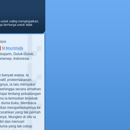
 untuk saling mengingatkan,
p berharga untuk tidak
Saya
M Mushthafa
bajarin, Guluk-Guluk,
menep, Indonesia
ak banyak warna. Ia
atif, prokemapanan,
gnya, ia lalu menyukai
t, sehingga secara amatiran
lajar tentang petualangan
ana ia kemudian terjebak
ra dunia buku. Membaca
dian mengantarkannya ke
cerahkan yang tak pernah
ya. Mungkin di situ ia
iri dan mencari
dunia yang tak cukup