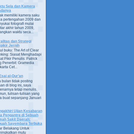
tu Sela dan Kamera
adanya
ak memiliki kamera saku
a pertengahan 2009 dan
yukai fotografi mulai
itar akhir tahun 2009,
ngkan waktu seca...
alitas dan Strategi
pikir Jernih
ul buku: The Art of Clear
nking: Siasat Menghadapi
at Pikir Penulis: Patrick
g Penerbit: Gramedia
arta Cet...
Esai al-Qur’an
 bulan tidak posting
san di blog ini, saya
enarnya tetap menulis.
un, tulisan-tulisan yang
a buat sepanjang Januari
gakhiri Ujian Kesabaran
a Pengantre di Sebuah
ah Sakit Daerah:
uah Sayembara Terbuka
ar Belakang Untuk
ingkatkan mutu