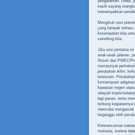
pengalaman. Ghea, 
kasih sayang orangtu
menampakkan perubah
Mengikuti sesi presen
yang tampak terharu.
kesempatan kita untu
sekeliling kita.
Jika sesi pertama in
anak-anak jalanan, p
Rosek dari PWEC/Pro
mempunyai perhatian 
perubahan iklim, keh
terancam. Perubahan
kemampuan adaptasi 
kawasan negeri utara
wilayah tropis/selata
lagi panas, tentu m
tentang kegiatannya 
mencoba mengamati ja
terganggu oleh perub
Keterancaman satwa l
manusia, karena dalam