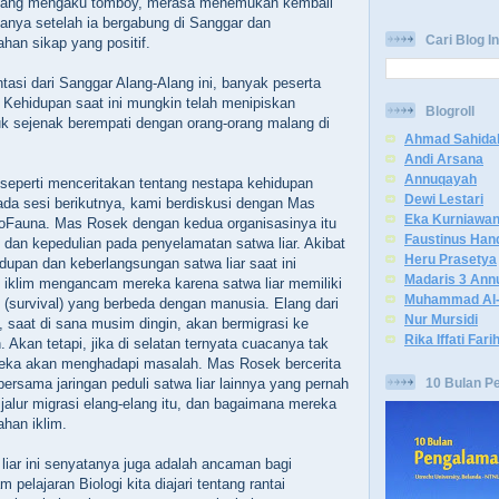
yang mengaku tomboy, merasa menemukan kembali
anya setelah ia bergabung di Sanggar dan
Cari Blog In
an sikap yang positif.
tasi dari Sanggar Alang-Alang ini, banyak peserta
 Kehidupan saat ini mungkin telah menipiskan
Blogroll
k sejenak berempati dengan orang-orang malang di
Ahmad Sahida
Andi Arsana
Annuqayah
i seperti menceritakan tentang nestapa kehidupan
Dewi Lestari
ada sesi berikutnya, kami berdiskusi dengan Mas
Eka Kurniawa
Fauna. Mas Rosek dengan kedua organisasinya itu
Faustinus Han
dan kepedulian pada penyelamatan satwa liar. Akibat
Heru Prasetya
idupan dan keberlangsungan satwa liar saat ini
Madaris 3 Ann
 iklim mengancam mereka karena satwa liar memiliki
Muhammad Al-
(survival) yang berbeda dengan manusia. Elang dari
Nur Mursidi
, saat di sana musim dingin, akan bermigrasi ke
Rika Iffati Fari
n. Akan tetapi, jika di selatan ternyata cuacanya tak
ereka akan menghadapi masalah. Mas Rosek bercerita
10 Bulan P
bersama jaringan peduli satwa liar lainnya yang pernah
lur migrasi elang-elang itu, dan bagaimana mereka
ahan iklim.
iar ini senyatanya juga adalah ancaman bagi
 pelajaran Biologi kita diajari tentang rantai