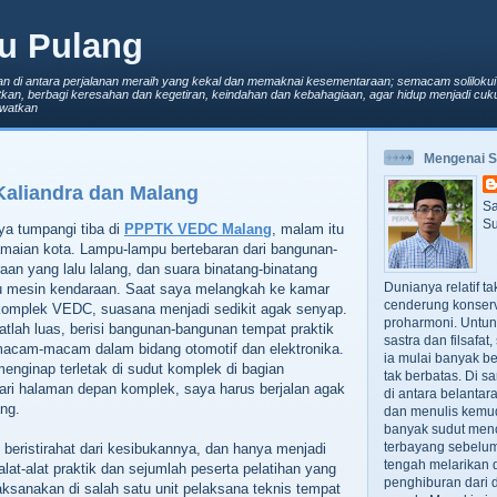
u Pulang
an di antara perjalanan meraih yang kekal dan memaknai kesementaraan; semacam solilokui
kan, berbagi keresahan dan kegetiran, keindahan dan kebahagiaan, agar hidup menjadi cuku
lewatkan
Mengenai 
 Kaliandra dan Malang
Sa
Su
ya tumpangi tiba di
PPPTK VEDC Malang
, malam itu
amaian kota. Lampu-lampu bertebaran dari bangunan-
an yang lalu lalang, dan suara binatang-binatang
Dunianya relatif t
u mesin kendaraan. Saat saya melangkah ke kamar
cenderung konserv
komplek VEDC, suasana menjadi sedikit agak senyap.
proharmoni. Untun
lah luas, berisi bangunan-bangunan tempat praktik
sastra dan filsafa
macam-macam dalam bidang otomotif dan elektronika.
ia mulai banyak be
nginap terletak di sudut komplek di bagian
tak berbatas. Di s
ari halaman depan komplek, saya harus berjalan agak
di antara belanta
ng.
dan menulis kemu
banyak sudut men
terbayang sebelumn
beristirahat dari kesibukannya, dan hanya menjadi
tengah melarikan d
 alat-alat praktik dan sejumlah peserta pelatihan yang
penghiburan dari 
aksanakan di salah satu unit pelaksana teknis tempat