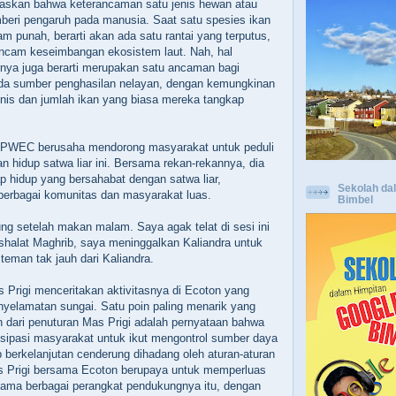
elaskan bahwa keterancaman satu jenis hewan atau
eri pengaruh pada manusia. Saat satu spesies ikan
cam punah, berarti akan ada satu rantai yang terputus,
ancam keseimbangan ekosistem laut. Nah, hal
nya juga berarti merupakan satu ancaman bagi
ada sumber penghasilan nelayan, dengan kemungkinan
nis dan jumlah ikan yang biasa mereka tangkap
PWEC berusaha mendorong masyarakat untuk peduli
n hidup satwa liar ini. Bersama rekan-rekannya, dia
 hidup yang bersahabat dengan satwa liar,
Sekolah da
erbagai komunitas dan masyarakat luas.
Bimbel
ung setelah makan malam. Saya agak telat di sesi ini
t shalat Maghrib, saya meninggalkan Kaliandra untuk
teman tak jauh dari Kaliandra.
as Prigi menceritakan aktivitasnya di Ecoton yang
yelamatan sungai. Satu poin paling menarik yang
 dari penuturan Mas Prigi adalah pernyataan bahwa
tisipasi masyarakat untuk ikut mengontrol sumber daya
p berkelanjutan cenderung dihadang oleh aturan-aturan
s Prigi bersama Ecoton berupaya untuk memperluas
rsama berbagai perangkat pendukungnya itu, dengan