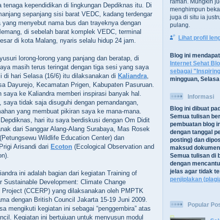
ramah. Mungkin ju
tenaga kependidikan di lingkungan Depdiknas itu. Di
menghimpun bekal
anjang sepanjang sisi barat VEDC, kadang terdengar
juga di situ ia jus
a yang menyebut nama bus dan trayeknya dengan
pulang.
Memang, di sebelah barat komplek VEDC, terminal
Lihat profil le
rbesar di kota Malang, nyaris selalu hidup 24 jam.
Blog ini mendapa
suri lorong-lorong yang panjang dan beratap, di
Internet Sehat Bl
 saya masih terus teringat dengan tiga sesi yang saya
sebagai "Inspirin
esi di hari Selasa (16/6) itu dilaksanakan di
Kaliandra
,
mingguan, Selasa
a Dayurejo, Kecamatan Prigen, Kabupaten Pasuruan.
n saya ke Kaliandra memberi inspirasi banyak hal.
Informasi
a, saya tidak saja disuguhi dengan pemandangan,
Blog ini dibuat p
mahan yang membuat pikiran saya ke mana-mana.
Semua tulisan be
 Depdiknas, hari itu saya berdiskusi dengan Om Didit
pembuatan blog in
anak dari Sanggar Alang-Alang Surabaya, Mas Rosek
dengan tanggal pe
(Petungsewu Wildlife Education Center) dan
posting) dan dipos
rigi Arisandi dari
Ecoton
(Ecological Observation and
maksud dokument
n).
Semua tulisan di b
dengan mencantu
jelas agar tidak 
iandra ini adalah bagian dari kegiatan Training of
penjiplakan (plagi
or Sustainable Development: Climate Change
 Project (CCERP) yang dilaksanakan oleh PMPTK
ma dengan British Council Jakarta 15-19 Juni 2009.
Popular Po
sa mengikuti kegiatan ini sebagai “penggembira” atas
ncil. Kegiatan ini bertujuan untuk menyusun modul