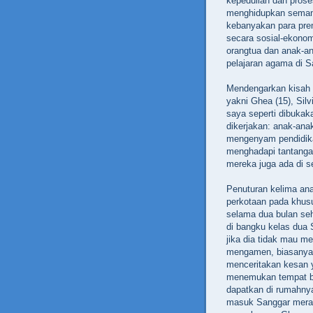
kepedulian dan proses
menghidupkan semang
kebanyakan para prem
secara sosial-ekonom
orangtua dan anak-a
pelajaran agama di S
Mendengarkan kisah 
yakni Ghea (15), Silv
saya seperti dibukak
dikerjakan: anak-ana
mengenyam pendidika
menghadapi tantanga
mereka juga ada di se
Penuturan kelima ana
perkotaan pada khu
selama dua bulan seh
di bangku kelas dua
jika dia tidak mau me
mengamen, biasanya 
menceritakan kesan y
menemukan tempat be
dapatkan di rumahnya
masuk Sanggar meras