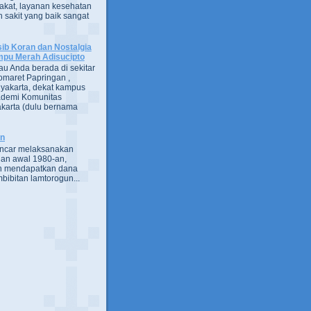
kat, layanan kesehatan
 sakit yang baik sangat
ib Koran dan Nostalgia
pu Merah Adisucipto
au Anda berada di sekitar
omaret Papringan ,
yakarta, dekat kampus
demi Komunitas
karta (dulu bernama
an
encar melaksanakan
an awal 1980-an,
h mendapatkan dana
bibitan lamtorogun...