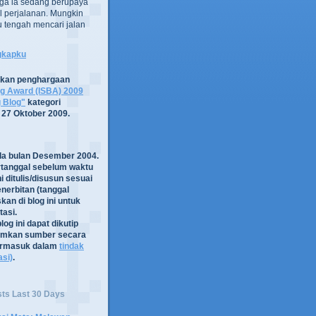
ga ia sedang berupaya
 perjalanan. Mungkin
tru tengah mencari jalan
ngkapku
tkan penghargaan
og Award (ISBA) 2009
g Blog"
kategori
 27 Oktober 2009.
ada bulan Desember 2004.
rtanggal sebelum waktu
i ditulis/disusun sesuai
nerbitan (tanggal
kan di blog ini untuk
asi.
log ini dapat dikutip
mkan sumber secara
termasuk dalam
tindak
asi)
.
sts Last 30 Days