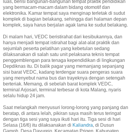
luas, berisi bangunan-bangunan tempat praktik pendidikan
yang bermacam-macam dalam bidang otomotif dan
elektronika. Kamar tempat saya menginap terletak di sudut
komplek di bagian belakang, sehingga dari halaman depan
komplek, saya harus berjalan agak lama ke sudut belakang.
Di malam hari, VEDC beristirahat dari kesibukannya, dan
hanya menjadi tempat istirahat bagi alat-alat praktik dan
sejumlah peserta pelatihan yang kebetulan sedang
dilaksanakan di salah satu unit pelaksana teknis tempat
penggemblengan para tenaga kependidikan di lingkungan
Depdiknas itu. Di balik pagar yang memanjang sepanjang
sisi barat VEDC, kadang terdengar suara pengeras suara
yang menyebut nama bus dan trayeknya dengan setengah
berteriak. Memang, di sebelah barat komplek VEDC,
terminal Arjosari, terminal terbesar di kota Malang, nyaris
selalu hidup 24 jam.
Saat melangkah menyusuri lorong-lorong yang panjang dan
beratap, di antara lelah, pikiran saya masih terus teringat
dengan tiga sesi yang saya ikuti hari itu. Tiga sesi di hari
Selasa (16/6) itu dilaksanakan di
Kaliandra
, di Dusun
Gamoh, Desa Dayurejo, Kecamatan Prigen, Kabupaten