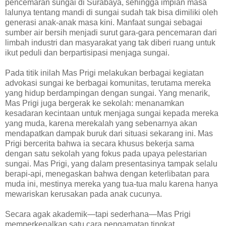
pencemaran sungai di Surabaya, sehingga impian masa
lalunya tentang mandi di sungai sudah tak bisa dimiliki oleh
generasi anak-anak masa kini. Manfaat sungai sebagai
sumber air bersih menjadi surut gara-gara pencemaran dari
limbah industri dan masyarakat yang tak diberi ruang untuk
ikut peduli dan berpartisipasi menjaga sungai.
Pada titik inilah Mas Prigi melakukan berbagai kegiatan
advokasi sungai ke berbagai komunitas, terutama mereka
yang hidup berdampingan dengan sungai. Yang menarik,
Mas Prigi juga bergerak ke sekolah: menanamkan
kesadaran kecintaan untuk menjaga sungai kepada mereka
yang muda, karena merekalah yang sebenarnya akan
mendapatkan dampak buruk dari situasi sekarang ini. Mas
Prigi bercerita bahwa ia secara khusus bekerja sama
dengan satu sekolah yang fokus pada upaya pelestarian
sungai. Mas Prigi, yang dalam presentasinya tampak selalu
berapi-api, menegaskan bahwa dengan keterlibatan para
muda ini, mestinya mereka yang tua-tua malu karena hanya
mewariskan kerusakan pada anak cucunya.
Secara agak akademik—tapi sederhana—Mas Prigi
memperkenalkan satu cara pengamatan tingkat