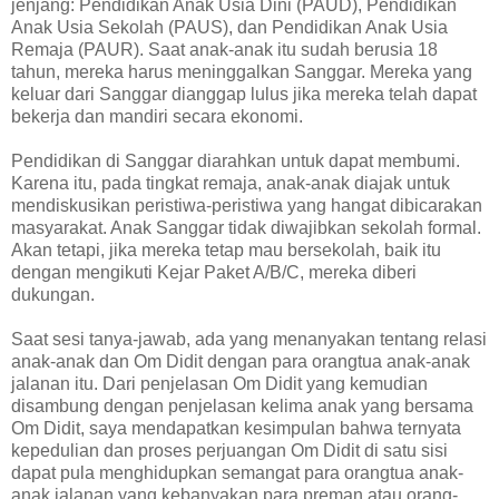
jenjang: Pendidikan Anak Usia Dini (PAUD), Pendidikan
Anak Usia Sekolah (PAUS), dan Pendidikan Anak Usia
Remaja (PAUR). Saat anak-anak itu sudah berusia 18
tahun, mereka harus meninggalkan Sanggar. Mereka yang
keluar dari Sanggar dianggap lulus jika mereka telah dapat
bekerja dan mandiri secara ekonomi.
Pendidikan di Sanggar diarahkan untuk dapat membumi.
Karena itu, pada tingkat remaja, anak-anak diajak untuk
mendiskusikan peristiwa-peristiwa yang hangat dibicarakan
masyarakat. Anak Sanggar tidak diwajibkan sekolah formal.
Akan tetapi, jika mereka tetap mau bersekolah, baik itu
dengan mengikuti Kejar Paket A/B/C, mereka diberi
dukungan.
Saat sesi tanya-jawab, ada yang menanyakan tentang relasi
anak-anak dan Om Didit dengan para orangtua anak-anak
jalanan itu. Dari penjelasan Om Didit yang kemudian
disambung dengan penjelasan kelima anak yang bersama
Om Didit, saya mendapatkan kesimpulan bahwa ternyata
kepedulian dan proses perjuangan Om Didit di satu sisi
dapat pula menghidupkan semangat para orangtua anak-
anak jalanan yang kebanyakan para preman atau orang-