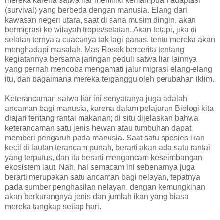
mereka karena satwa liar memiliki kemampuan adaptasi
(survival) yang berbeda dengan manusia. Elang dari
kawasan negeri utara, saat di sana musim dingin, akan
bermigrasi ke wilayah tropis/selatan. Akan tetapi, jika di
selatan ternyata cuacanya tak lagi panas, tentu mereka akan
menghadapi masalah. Mas Rosek bercerita tentang
kegiatannya bersama jaringan peduli satwa liar lainnya
yang pernah mencoba mengamati jalur migrasi elang-elang
itu, dan bagaimana mereka terganggu oleh perubahan iklim.
Keterancaman satwa liar ini senyatanya juga adalah
ancaman bagi manusia, karena dalam pelajaran Biologi kita
diajari tentang rantai makanan; di situ dijelaskan bahwa
keterancaman satu jenis hewan atau tumbuhan dapat
memberi pengaruh pada manusia. Saat satu spesies ikan
kecil di lautan terancam punah, berarti akan ada satu rantai
yang terputus, dan itu berarti mengancam keseimbangan
ekosistem laut. Nah, hal semacam ini sebenarnya juga
berarti merupakan satu ancaman bagi nelayan, tepatnya
pada sumber penghasilan nelayan, dengan kemungkinan
akan berkurangnya jenis dan jumlah ikan yang biasa
mereka tangkap setiap hari.