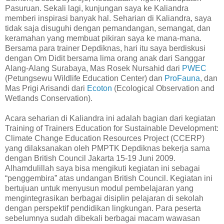
Pasuruan. Sekali lagi, kunjungan saya ke Kaliandra
memberi inspirasi banyak hal. Seharian di Kaliandra, saya
tidak saja disuguhi dengan pemandangan, semangat, dan
keramahan yang membuat pikiran saya ke mana-mana.
Bersama para trainer Depdiknas, hari itu saya berdiskusi
dengan Om Didit bersama lima orang anak dari Sanggar
Alang-Alang Surabaya, Mas Rosek Nursahid dari
PWEC
(Petungsewu Wildlife Education Center) dan
ProFauna
, dan
Mas Prigi Arisandi dari
Ecoton
(Ecological Observation and
Wetlands Conservation).
Acara seharian di Kaliandra ini adalah bagian dari kegiatan
Training of Trainers Education for Sustainable Development:
Climate Change Education Resources Project (CCERP)
yang dilaksanakan oleh PMPTK Depdiknas bekerja sama
dengan British Council Jakarta 15-19 Juni 2009.
Alhamdulillah saya bisa mengikuti kegiatan ini sebagai
“penggembira” atas undangan British Council. Kegiatan ini
bertujuan untuk menyusun modul pembelajaran yang
mengintegrasikan berbagai disiplin pelajaran di sekolah
dengan perspektif pendidikan lingkungan. Para peserta
sebelumnya sudah dibekali berbagai macam wawasan