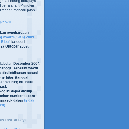
ga ia sedang berupaya
 perjalanan. Mungkin
tru tengah mencari jalan
ngkapku
tkan penghargaan
og Award (ISBA) 2009
g Blog"
kategori
 27 Oktober 2009.
ada bulan Desember 2004.
rtanggal sebelum waktu
i ditulis/disusun sesuai
nerbitan (tanggal
kan di blog ini untuk
asi.
log ini dapat dikutip
mkan sumber secara
termasuk dalam
tindak
asi)
.
sts Last 30 Days