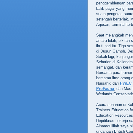
penggemblengan para 
balik pagar yang mem
suara pengeras suar
setengah berteriak. 
Arjosari, terminal te
Saat melangkah menyu
antara lelah, pikiran
ikuti hari itu. Tiga s
di Dusun Gamoh, Des
Sekali lagi, kunjunga
Seharian di Kaliandr
semangat, dan kera
Bersama para trainer
bersama lima orang 
Nursahid dari
PWEC
ProFauna
, dan Mas P
Wetlands Conservatio
Acara seharian di Kal
Trainers Education f
Education Resources
Depdiknas bekerja sa
Alhamdulillah saya bi
undangan British Cou