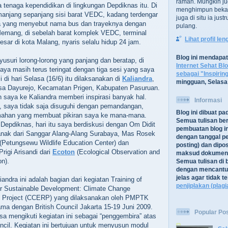
ramah. Mungkin ju
tenaga kependidikan di lingkungan Depdiknas itu. Di
menghimpun bekal
anjang sepanjang sisi barat VEDC, kadang terdengar
juga di situ ia jus
a yang menyebut nama bus dan trayeknya dengan
pulang.
Memang, di sebelah barat komplek VEDC, terminal
Lihat profil le
rbesar di kota Malang, nyaris selalu hidup 24 jam.
Blog ini mendapa
suri lorong-lorong yang panjang dan beratap, di
Internet Sehat Bl
 saya masih terus teringat dengan tiga sesi yang saya
sebagai "Inspirin
esi di hari Selasa (16/6) itu dilaksanakan di
Kaliandra
,
mingguan, Selasa
a Dayurejo, Kecamatan Prigen, Kabupaten Pasuruan.
n saya ke Kaliandra memberi inspirasi banyak hal.
Informasi
a, saya tidak saja disuguhi dengan pemandangan,
Blog ini dibuat p
mahan yang membuat pikiran saya ke mana-mana.
Semua tulisan be
 Depdiknas, hari itu saya berdiskusi dengan Om Didit
pembuatan blog in
anak dari Sanggar Alang-Alang Surabaya, Mas Rosek
dengan tanggal pe
(Petungsewu Wildlife Education Center) dan
posting) dan dipos
rigi Arisandi dari
Ecoton
(Ecological Observation and
maksud dokument
n).
Semua tulisan di b
dengan mencantu
jelas agar tidak 
iandra ini adalah bagian dari kegiatan Training of
penjiplakan (plagi
or Sustainable Development: Climate Change
 Project (CCERP) yang dilaksanakan oleh PMPTK
ma dengan British Council Jakarta 15-19 Juni 2009.
Popular Po
sa mengikuti kegiatan ini sebagai “penggembira” atas
ncil. Kegiatan ini bertujuan untuk menyusun modul