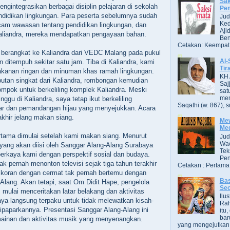
Sak
gintegrasikan berbagai disiplin pelajaran di sekolah
Pe
ndidikan lingkungan. Para peserta sebelumnya sudah
Jud
Ked
cam wawasan tentang pendidikan lingkungan, dan
Aji
Kaliandra, mereka mendapatkan pengayaan bahan.
Ben
Cetakan: Keempat,
 berangkat ke Kaliandra dari VEDC Malang pada pukul
Al-
 ditempuh sekitar satu jam. Tiba di Kaliandra, kami
Tir
akanan ringan dan minuman khas ramah lingkungan.
KH 
utan singkat dari Kaliandra, rombongan kemudian
Saj
lompok untuk berkeliling komplek Kaliandra. Meski
sat
men
ggu di Kaliandra, saya tetap ikut berkeliling
Saqathi (w. 867), su
ar dan pemandangan hijau yang menyejukkan. Acara
rakhir jelang makan siang.
Mew
Me
rtama dimulai setelah kami makan siang. Menurut
Jud
Wac
 yang akan diisi oleh Sanggar Alang-Alang Surabaya
Tek
kaya kami dengan perspektif sosial dan budaya.
Pen
ak pernah menonton televisi sejak tiga tahun terakhir
Cetakan : Pertama,
koran dengan cermat tak pernah bertemu dengan
Bas
lang. Akan tetapi, saat Om Didit Hape, pengelola
Se
 mulai menceritakan latar belakang dan aktivitas
Ilu
aya langsung terpaku untuk tidak melewatkan kisah-
Ra
ipaparkannya. Presentasi Sanggar Alang-Alang ini
itu
bar
mainan dan aktivitas musik yang menyenangkan.
yang mengejutkan. B