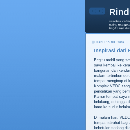
Rind
sesobek catat
saling menguat
begitu saja di
RABU, 15 JULI 2009
Inspirasi dari
Begitu mobil yang sa
saya kembali ke ker
bangunan dan kendara
malam tertimbun der
tempat menginap di 
Komplek VEDC sangat
pendidikan yang ber
Kamar tempat saya me
belakang, sehingga d
lama ke sudut belaka
Di malam hari, VEDC 
tempat istirahat bagi
kebetulan sedang dil