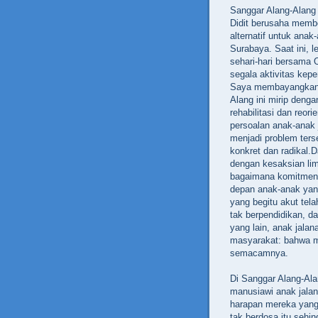
Sanggar Alang-Alang
Didit berusaha memb
alternatif untuk anak
Surabaya. Saat ini, l
sehari-hari bersama 
segala aktivitas kep
Saya membayangkan,
Alang ini mirip deng
rehabilitasi dan reor
persoalan anak-anak 
menjadi problem ter
konkret dan radikal.D
dengan kesaksian li
bagaimana komitmen 
depan anak-anak yan
yang begitu akut tela
tak berpendidikan, da
yang lain, anak jalan
masyarakat: bahwa me
semacamnya.
Di Sanggar Alang-Ala
manusiawi anak jala
harapan mereka yang
tak berdosa itu sehi