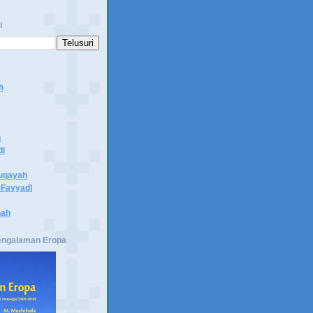
i
h
n
di
uqayah
Fayyadl
hah
engalaman Eropa