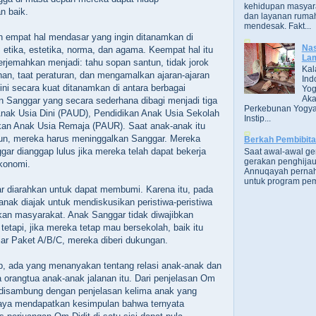
kehidupan masyara
n baik.
dan layanan rumah
mendesak. Fakt...
n empat hal mendasar yang ingin ditanamkan di
Nas
 etika, estetika, norma, dan agama. Keempat hal itu
Lam
erjemahkan menjadi: tahu sopan santun, tidak jorok
Kal
an, taat peraturan, dan mengamalkan ajaran-ajaran
Ind
ni secara kuat ditanamkan di antara berbagai
Yog
Aka
n Sanggar yang secara sederhana dibagi menjadi tiga
Perkebunan Yogya
Anak Usia Dini (PAUD), Pendidikan Anak Usia Sekolah
Instip...
kan Anak Usia Remaja (PAUR). Saat anak-anak itu
hun, mereka harus meninggalkan Sanggar. Mereka
Berkah Pembibit
gar dianggap lulus jika mereka telah dapat bekerja
Saat awal-awal g
gerakan penghijau
konomi.
Annuqayah perna
untuk program pem
r diarahkan untuk dapat membumi. Karena itu, pada
anak diajak untuk mendiskusikan peristiwa-peristiwa
kan masyarakat. Anak Sanggar tidak diwajibkan
tetapi, jika mereka tetap mau bersekolah, baik itu
ar Paket A/B/C, mereka diberi dukungan.
b, ada yang menanyakan tentang relasi anak-anak dan
 orangtua anak-anak jalanan itu. Dari penjelasan Om
 disambung dengan penjelasan kelima anak yang
aya mendapatkan kesimpulan bahwa ternyata