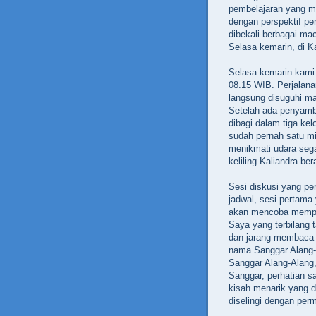
pembelajaran yang men
dengan perspektif pe
dibekali berbagai ma
Selasa kemarin, di 
Selasa kemarin kami
08.15 WIB. Perjalanan
langsung disuguhi m
Setelah ada penyamb
dibagi dalam tiga ke
sudah pernah satu min
menikmati udara seg
keliling Kaliandra be
Sesi diskusi yang pe
jadwal, sesi pertama
akan mencoba memper
Saya yang terbilang t
dan jarang membaca 
nama Sanggar Alang-A
Sanggar Alang-Alang,
Sanggar, perhatian s
kisah menarik yang d
diselingi dengan per