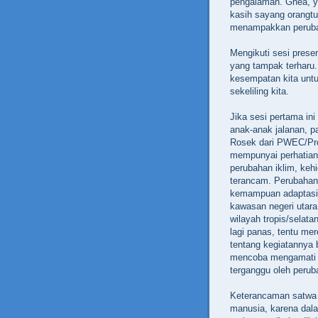
pengalaman. Ghea, 
kasih sayang orangtu
menampakkan perubah
Mengikuti sesi presen
yang tampak terharu.
kesempatan kita untu
sekeliling kita.
Jika sesi pertama in
anak-anak jalanan, p
Rosek dari PWEC/Pro
mempunyai perhatian 
perubahan iklim, keh
terancam. Perubahan
kemampuan adaptasi 
kawasan negeri utara
wilayah tropis/selata
lagi panas, tentu m
tentang kegiatannya 
mencoba mengamati ja
terganggu oleh perub
Keterancaman satwa l
manusia, karena dalam