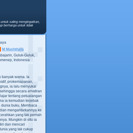
 untuk saling mengingatkan,
p berharga untuk tidak
Saya
M Mushthafa
bajarin, Guluk-Guluk,
menep, Indonesia
ak banyak warna. Ia
atif, prokemapanan,
gnya, ia lalu menyukai
t, sehingga secara amatiran
lajar tentang petualangan
ana ia kemudian terjebak
ra dunia buku. Membaca
dian mengantarkannya ke
cerahkan yang tak pernah
ya. Mungkin di situ ia
iri dan mencari
dunia yang tak cukup