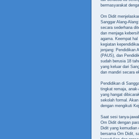
bermasyarakat denga
Om Didit menjelaska
Sanggar Alang-Alang:
secara sederhana dit
dan menjaga kebersih
agama. Keempat hal i
kegiatan kependidika
jenjang: Pendidikan 
(PAUS), dan Pendidi
sudah berusia 18 ta
yang keluar dari Sang
dan mandiri secara e
Pendidikan di Sangga
tingkat remaja, anak-
yang hangat dibicara
sekolah formal. Akan 
dengan mengikuti Kej
Saat sesi tanya-jawa
Om Didit dengan para
Didit yang kemudian
bersama Om Didit, s