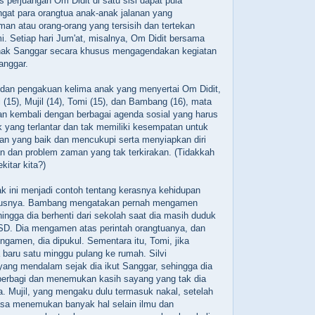
 perjuangan Om Didit di satu sisi dapat pula
at para orangtua anak-anak jalanan yang
an atau orang-orang yang tersisih dan tertekan
i. Setiap hari Jum'at, misalnya, Om Didit bersama
nak Sanggar secara khusus mengagendakan kegiatan
anggar.
dan pengakuan kelima anak yang menyertai Om Didit,
i (15), Mujil (14), Tomi (15), dan Bambang (16), mata
an kembali dengan berbagai agenda sosial yang harus
k yang terlantar dan tak memiliki kesempatan untuk
n yang baik dan mencukupi serta menyiapkan diri
n dan problem zaman yang tak terkirakan. (Tidakkah
kitar kita?)
k ini menjadi contoh tentang kerasnya kehidupan
susnya. Bambang mengatakan pernah mengamen
ingga dia berhenti dari sekolah saat dia masih duduk
 SD. Dia mengamen atas perintah orangtuanya, dan
ngamen, dia dipukul. Sementara itu, Tomi, jika
baru satu minggu pulang ke rumah. Silvi
ang mendalam sejak dia ikut Sanggar, sehingga dia
rbagi dan menemukan kasih sayang yang tak dia
. Mujil, yang mengaku dulu termasuk nakal, setelah
a menemukan banyak hal selain ilmu dan