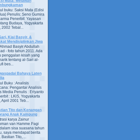
si Mata: Melawan
mbungkaman
ul buku: Saksi Mata (Edisi
ua) Penulis: Seno Gumira
darma Penerbit: Yayasan
tang Budaya, Yogyakarta
 2002 Tebal...
Sari, Kiai Basyir, &
akat Mendisiplinkan Jiwa
Ahmad Basyir Abdullah
jad - foto tahun 2011. Ada
u penggalan kisah yang
arik tentang al-Sari al-
fi bes...
aspadai Bahaya Laten
dia
ul Buku : Analisis
ana: Pengantar Analisis
s Media Penulis : Eriyanto
erbit : LKiS, Yogyakarta
 April 2001 Teb...
tian Tito dan Kenangan
orang Anak Kampung
strasi karya Zainur
hman van Hamme Pagi
, dalam sisa suasana tahun
u, saya mendapat berita
astian Tito, ...