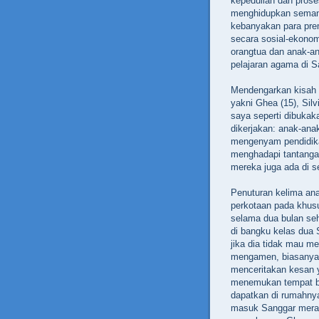
kepedulian dan proses
menghidupkan semang
kebanyakan para prem
secara sosial-ekonom
orangtua dan anak-a
pelajaran agama di S
Mendengarkan kisah 
yakni Ghea (15), Silv
saya seperti dibukak
dikerjakan: anak-ana
mengenyam pendidika
menghadapi tantanga
mereka juga ada di se
Penuturan kelima ana
perkotaan pada khu
selama dua bulan seh
di bangku kelas dua
jika dia tidak mau me
mengamen, biasanya 
menceritakan kesan y
menemukan tempat be
dapatkan di rumahnya
masuk Sanggar meras