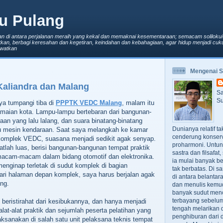
u Pulang
an di antara perjalanan meraih yang kekal dan memaknai kesementaraan; semacam solilokui
kan, berbagi keresahan dan kegetiran, keindahan dan kebahagiaan, agar hidup menjadi cuku
lewatkan
Mengenai 
 Kaliandra dan Malang
Sa
Su
ya tumpangi tiba di
PPPTK VEDC Malang
, malam itu
amaian kota. Lampu-lampu bertebaran dari bangunan-
an yang lalu lalang, dan suara binatang-binatang
Dunianya relatif t
u mesin kendaraan. Saat saya melangkah ke kamar
cenderung konserv
komplek VEDC, suasana menjadi sedikit agak senyap.
proharmoni. Untun
lah luas, berisi bangunan-bangunan tempat praktik
sastra dan filsafa
macam-macam dalam bidang otomotif dan elektronika.
ia mulai banyak be
nginap terletak di sudut komplek di bagian
tak berbatas. Di s
ari halaman depan komplek, saya harus berjalan agak
di antara belanta
ng.
dan menulis kemu
banyak sudut men
terbayang sebelumn
beristirahat dari kesibukannya, dan hanya menjadi
tengah melarikan d
 alat-alat praktik dan sejumlah peserta pelatihan yang
penghiburan dari 
aksanakan di salah satu unit pelaksana teknis tempat