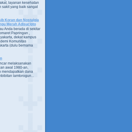
kat, layanan kesehatan
 sakit yang baik sangat
ib Koran dan Nostalgia
pu Merah Adisucipto
au Anda berada di sekitar
omaret Papringan ,
yakarta, dekat kampus
demi Komunitas
karta (dulu bernama
an
encar melaksanakan
an awal 1980-an,
h mendapatkan dana
bibitan lamtorogun...