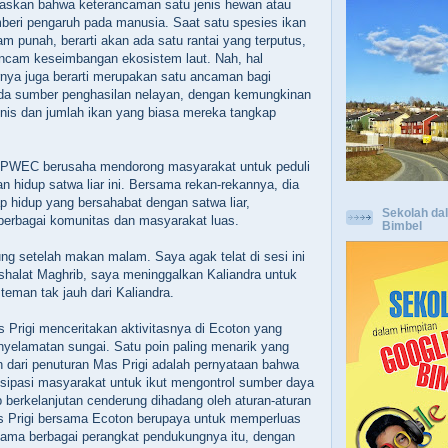
elaskan bahwa keterancaman satu jenis hewan atau
eri pengaruh pada manusia. Saat satu spesies ikan
cam punah, berarti akan ada satu rantai yang terputus,
ancam keseimbangan ekosistem laut. Nah, hal
nya juga berarti merupakan satu ancaman bagi
ada sumber penghasilan nelayan, dengan kemungkinan
nis dan jumlah ikan yang biasa mereka tangkap
PWEC berusaha mendorong masyarakat untuk peduli
n hidup satwa liar ini. Bersama rekan-rekannya, dia
 hidup yang bersahabat dengan satwa liar,
Sekolah da
erbagai komunitas dan masyarakat luas.
Bimbel
ung setelah makan malam. Saya agak telat di sesi ini
t shalat Maghrib, saya meninggalkan Kaliandra untuk
teman tak jauh dari Kaliandra.
as Prigi menceritakan aktivitasnya di Ecoton yang
yelamatan sungai. Satu poin paling menarik yang
 dari penuturan Mas Prigi adalah pernyataan bahwa
tisipasi masyarakat untuk ikut mengontrol sumber daya
p berkelanjutan cenderung dihadang oleh aturan-aturan
s Prigi bersama Ecoton berupaya untuk memperluas
rsama berbagai perangkat pendukungnya itu, dengan