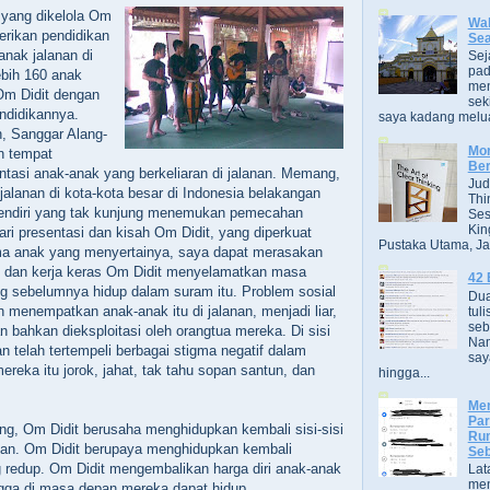
 yang dikelola Om
Wak
erikan pendidikan
Se
-anak jalanan di
Sej
pad
ebih 160 anak
men
Om Didit dengan
sek
endidikannya.
saya kadang melua
 Sanggar Alang-
Mor
an tempat
Ber
ientasi anak-anak yang berkeliaran di jalanan. Memang,
Jud
jalanan di kota-kota besar di Indonesia belakangan
Thi
sendiri yang tak kunjung menemukan pemecahan
Ses
Kin
ari presentasi dan kisah Om Didit, yang diperkuat
Pustaka Utama, Jak
ma anak yang menyertainya, saya dapat merasakan
dan kerja keras Om Didit menyelamatkan masa
42 
g sebelumnya hidup dalam suram itu. Problem sosial
Dua
h menempatkan anak-anak itu di jalanan, menjadi liar,
tuli
seb
n bahkan dieksploitasi oleh orangtua mereka. Di sisi
Nam
an telah tertempeli berbagai stigma negatif dalam
say
reka itu jorok, jahat, tak tahu sopan santun, dan
hingga...
Men
Par
ng, Om Didit berusaha menghidupkan kembali sisi-sisi
Rum
nan. Om Didit berupaya menghidupkan kembali
Seb
 redup. Om Didit mengembalikan harga diri anak-anak
Lat
men
ngga di masa depan mereka dapat hidup