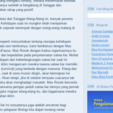
yang mengaku tomboy, merasa menemukan kembali
anya setelah ia bergabung di Sanggar dan
Cari Blog In
an sikap yang positif.
tasi dari Sanggar Alang-Alang ini, banyak peserta
 Kehidupan saat ini mungkin telah menipiskan
Blogroll
k sejenak berempati dengan orang-orang malang di
Ahmad Sahida
Andi Arsana
Annuqayah
i seperti menceritakan tentang nestapa kehidupan
Dewi Lestari
ada sesi berikutnya, kami berdiskusi dengan Mas
Eka Kurniawa
Fauna. Mas Rosek dengan kedua organisasinya itu
Faustinus Han
dan kepedulian pada penyelamatan satwa liar. Akibat
Heru Prasetya
idupan dan keberlangsungan satwa liar saat ini
Madaris 3 Ann
 iklim mengancam mereka karena satwa liar memiliki
Muhammad Al-
(survival) yang berbeda dengan manusia. Elang dari
Nur Mursidi
, saat di sana musim dingin, akan bermigrasi ke
Rika Iffati Fari
n. Akan tetapi, jika di selatan ternyata cuacanya tak
ereka akan menghadapi masalah. Mas Rosek bercerita
10 Bulan P
bersama jaringan peduli satwa liar lainnya yang pernah
lur migrasi elang-elang itu, dan bagaimana mereka
ahan iklim.
iar ini senyatanya juga adalah ancaman bagi
 pelajaran Biologi kita diajari tentang rantai