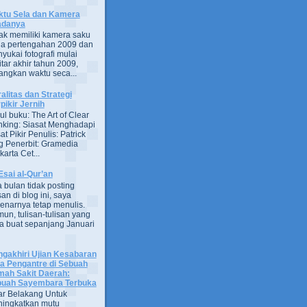
tu Sela dan Kamera
adanya
ak memiliki kamera saku
a pertengahan 2009 dan
yukai fotografi mulai
itar akhir tahun 2009,
ngkan waktu seca...
alitas dan Strategi
pikir Jernih
ul buku: The Art of Clear
nking: Siasat Menghadapi
at Pikir Penulis: Patrick
g Penerbit: Gramedia
arta Cet...
Esai al-Qur’an
 bulan tidak posting
san di blog ini, saya
enarnya tetap menulis.
un, tulisan-tulisan yang
a buat sepanjang Januari
gakhiri Ujian Kesabaran
a Pengantre di Sebuah
ah Sakit Daerah:
uah Sayembara Terbuka
ar Belakang Untuk
ingkatkan mutu