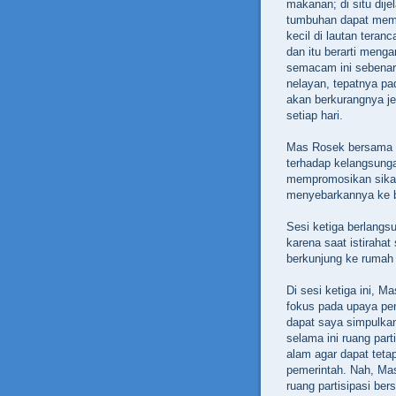
makanan; di situ dij
tumbuhan dapat memb
kecil di lautan teran
dan itu berarti meng
semacam ini sebenar
nelayan, tepatnya p
akan berkurangnya je
setiap hari.
Mas Rosek bersama 
terhadap kelangsunga
mempromosikan sikap
menyebarkannya ke b
Sesi ketiga berlangs
karena saat istiraha
berkunjung ke rumah 
Di sesi ketiga ini, M
fokus pada upaya pen
dapat saya simpulkan
selama ini ruang par
alam agar dapat teta
pemerintah. Nah, Ma
ruang partisipasi be