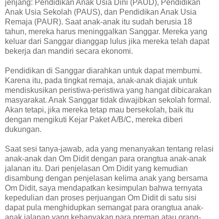
jenjang: Pendidikan Anak Usia Dini (PAUD), Pendidikan
Anak Usia Sekolah (PAUS), dan Pendidikan Anak Usia
Remaja (PAUR). Saat anak-anak itu sudah berusia 18
tahun, mereka harus meninggalkan Sanggar. Mereka yang
keluar dari Sanggar dianggap lulus jika mereka telah dapat
bekerja dan mandiri secara ekonomi.
Pendidikan di Sanggar diarahkan untuk dapat membumi.
Karena itu, pada tingkat remaja, anak-anak diajak untuk
mendiskusikan peristiwa-peristiwa yang hangat dibicarakan
masyarakat. Anak Sanggar tidak diwajibkan sekolah formal.
Akan tetapi, jika mereka tetap mau bersekolah, baik itu
dengan mengikuti Kejar Paket A/B/C, mereka diberi
dukungan.
Saat sesi tanya-jawab, ada yang menanyakan tentang relasi
anak-anak dan Om Didit dengan para orangtua anak-anak
jalanan itu. Dari penjelasan Om Didit yang kemudian
disambung dengan penjelasan kelima anak yang bersama
Om Didit, saya mendapatkan kesimpulan bahwa ternyata
kepedulian dan proses perjuangan Om Didit di satu sisi
dapat pula menghidupkan semangat para orangtua anak-
anak jalanan yang kebanyakan para preman atau orang-