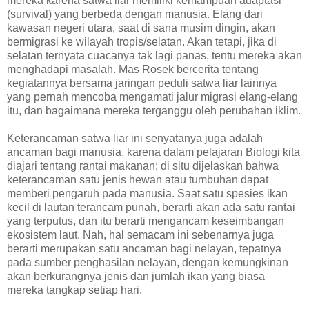
mereka karena satwa liar memiliki kemampuan adaptasi
(survival) yang berbeda dengan manusia. Elang dari
kawasan negeri utara, saat di sana musim dingin, akan
bermigrasi ke wilayah tropis/selatan. Akan tetapi, jika di
selatan ternyata cuacanya tak lagi panas, tentu mereka akan
menghadapi masalah. Mas Rosek bercerita tentang
kegiatannya bersama jaringan peduli satwa liar lainnya
yang pernah mencoba mengamati jalur migrasi elang-elang
itu, dan bagaimana mereka terganggu oleh perubahan iklim.
Keterancaman satwa liar ini senyatanya juga adalah
ancaman bagi manusia, karena dalam pelajaran Biologi kita
diajari tentang rantai makanan; di situ dijelaskan bahwa
keterancaman satu jenis hewan atau tumbuhan dapat
memberi pengaruh pada manusia. Saat satu spesies ikan
kecil di lautan terancam punah, berarti akan ada satu rantai
yang terputus, dan itu berarti mengancam keseimbangan
ekosistem laut. Nah, hal semacam ini sebenarnya juga
berarti merupakan satu ancaman bagi nelayan, tepatnya
pada sumber penghasilan nelayan, dengan kemungkinan
akan berkurangnya jenis dan jumlah ikan yang biasa
mereka tangkap setiap hari.