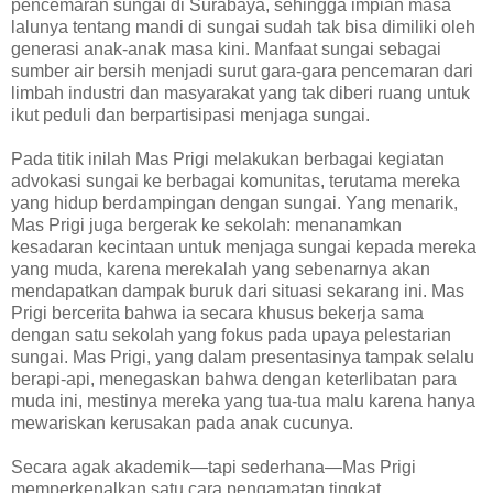
pencemaran sungai di Surabaya, sehingga impian masa
lalunya tentang mandi di sungai sudah tak bisa dimiliki oleh
generasi anak-anak masa kini. Manfaat sungai sebagai
sumber air bersih menjadi surut gara-gara pencemaran dari
limbah industri dan masyarakat yang tak diberi ruang untuk
ikut peduli dan berpartisipasi menjaga sungai.
Pada titik inilah Mas Prigi melakukan berbagai kegiatan
advokasi sungai ke berbagai komunitas, terutama mereka
yang hidup berdampingan dengan sungai. Yang menarik,
Mas Prigi juga bergerak ke sekolah: menanamkan
kesadaran kecintaan untuk menjaga sungai kepada mereka
yang muda, karena merekalah yang sebenarnya akan
mendapatkan dampak buruk dari situasi sekarang ini. Mas
Prigi bercerita bahwa ia secara khusus bekerja sama
dengan satu sekolah yang fokus pada upaya pelestarian
sungai. Mas Prigi, yang dalam presentasinya tampak selalu
berapi-api, menegaskan bahwa dengan keterlibatan para
muda ini, mestinya mereka yang tua-tua malu karena hanya
mewariskan kerusakan pada anak cucunya.
Secara agak akademik—tapi sederhana—Mas Prigi
memperkenalkan satu cara pengamatan tingkat