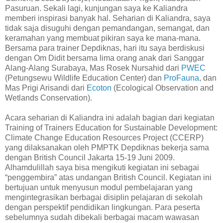
Pasuruan. Sekali lagi, kunjungan saya ke Kaliandra
memberi inspirasi banyak hal. Seharian di Kaliandra, saya
tidak saja disuguhi dengan pemandangan, semangat, dan
keramahan yang membuat pikiran saya ke mana-mana.
Bersama para trainer Depdiknas, hari itu saya berdiskusi
dengan Om Didit bersama lima orang anak dari Sanggar
Alang-Alang Surabaya, Mas Rosek Nursahid dari
PWEC
(Petungsewu Wildlife Education Center) dan
ProFauna
, dan
Mas Prigi Arisandi dari
Ecoton
(Ecological Observation and
Wetlands Conservation).
Acara seharian di Kaliandra ini adalah bagian dari kegiatan
Training of Trainers Education for Sustainable Development:
Climate Change Education Resources Project (CCERP)
yang dilaksanakan oleh PMPTK Depdiknas bekerja sama
dengan British Council Jakarta 15-19 Juni 2009.
Alhamdulillah saya bisa mengikuti kegiatan ini sebagai
“penggembira” atas undangan British Council. Kegiatan ini
bertujuan untuk menyusun modul pembelajaran yang
mengintegrasikan berbagai disiplin pelajaran di sekolah
dengan perspektif pendidikan lingkungan. Para peserta
sebelumnya sudah dibekali berbagai macam wawasan