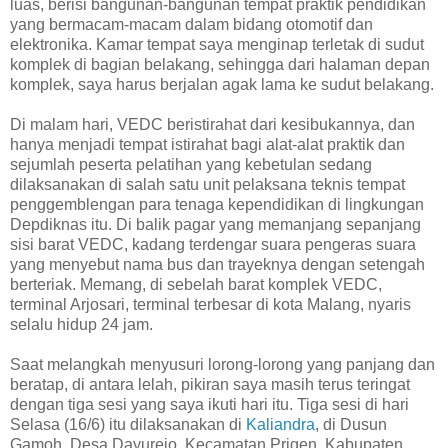
luas, berisi bangunan-bangunan tempat praktik pendidikan
yang bermacam-macam dalam bidang otomotif dan
elektronika. Kamar tempat saya menginap terletak di sudut
komplek di bagian belakang, sehingga dari halaman depan
komplek, saya harus berjalan agak lama ke sudut belakang.
Di malam hari, VEDC beristirahat dari kesibukannya, dan
hanya menjadi tempat istirahat bagi alat-alat praktik dan
sejumlah peserta pelatihan yang kebetulan sedang
dilaksanakan di salah satu unit pelaksana teknis tempat
penggemblengan para tenaga kependidikan di lingkungan
Depdiknas itu. Di balik pagar yang memanjang sepanjang
sisi barat VEDC, kadang terdengar suara pengeras suara
yang menyebut nama bus dan trayeknya dengan setengah
berteriak. Memang, di sebelah barat komplek VEDC,
terminal Arjosari, terminal terbesar di kota Malang, nyaris
selalu hidup 24 jam.
Saat melangkah menyusuri lorong-lorong yang panjang dan
beratap, di antara lelah, pikiran saya masih terus teringat
dengan tiga sesi yang saya ikuti hari itu. Tiga sesi di hari
Selasa (16/6) itu dilaksanakan di
Kaliandra
, di Dusun
Gamoh, Desa Dayurejo, Kecamatan Prigen, Kabupaten