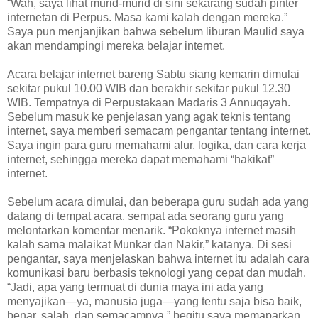
“Wah, saya lihat murid-murid di sini sekarang sudah pinter
internetan di Perpus. Masa kami kalah dengan mereka.”
Saya pun menjanjikan bahwa sebelum liburan Maulid saya
akan mendampingi mereka belajar internet.
Acara belajar internet bareng Sabtu siang kemarin dimulai
sekitar pukul 10.00 WIB dan berakhir sekitar pukul 12.30
WIB. Tempatnya di Perpustakaan Madaris 3 Annuqayah.
Sebelum masuk ke penjelasan yang agak teknis tentang
internet, saya memberi semacam pengantar tentang internet.
Saya ingin para guru memahami alur, logika, dan cara kerja
internet, sehingga mereka dapat memahami “hakikat”
internet.
Sebelum acara dimulai, dan beberapa guru sudah ada yang
datang di tempat acara, sempat ada seorang guru yang
melontarkan komentar menarik. “Pokoknya internet masih
kalah sama malaikat Munkar dan Nakir,” katanya. Di sesi
pengantar, saya menjelaskan bahwa internet itu adalah cara
komunikasi baru berbasis teknologi yang cepat dan mudah.
“Jadi, apa yang termuat di dunia maya ini ada yang
menyajikan—ya, manusia juga—yang tentu saja bisa baik,
benar, salah, dan semacamnya,” begitu saya memaparkan.