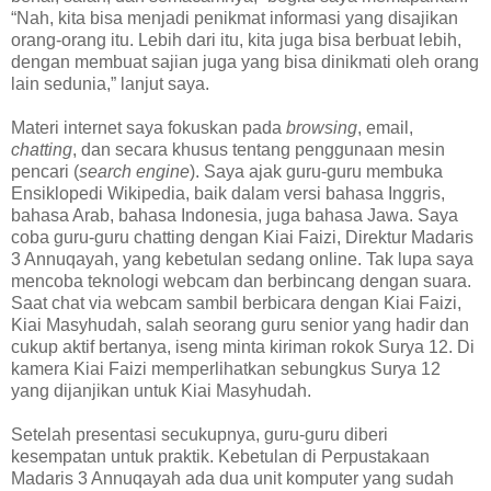
“Nah, kita bisa menjadi penikmat informasi yang disajikan
orang-orang itu. Lebih dari itu, kita juga bisa berbuat lebih,
dengan membuat sajian juga yang bisa dinikmati oleh orang
lain sedunia,” lanjut saya.
Materi internet saya fokuskan pada
browsing
, email,
chatting
, dan secara khusus tentang penggunaan mesin
pencari (
search engine
). Saya ajak guru-guru membuka
Ensiklopedi Wikipedia, baik dalam versi bahasa Inggris,
bahasa Arab, bahasa Indonesia, juga bahasa Jawa. Saya
coba guru-guru chatting dengan Kiai Faizi, Direktur Madaris
3 Annuqayah, yang kebetulan sedang online. Tak lupa saya
mencoba teknologi webcam dan berbincang dengan suara.
Saat chat via webcam sambil berbicara dengan Kiai Faizi,
Kiai Masyhudah, salah seorang guru senior yang hadir dan
cukup aktif bertanya, iseng minta kiriman rokok Surya 12. Di
kamera Kiai Faizi memperlihatkan sebungkus Surya 12
yang dijanjikan untuk Kiai Masyhudah.
Setelah presentasi secukupnya, guru-guru diberi
kesempatan untuk praktik. Kebetulan di Perpustakaan
Madaris 3 Annuqayah ada dua unit komputer yang sudah