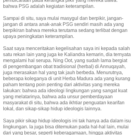
pembicaraan pada kerangka pikir yang mereka bawa:
bahwa PSG adalah kegiatan keterampilan.
Sampai di situ, saya mulai masygul dan berpikir, jangan-
jangan di antara anak-anak PSG sendiri masih ada yang
berpikiran bahwa mereka terutama sedang terlibat dengan
upaya peningkatan keterampilan.
Saat saya menceritakan kegelisahan saya ini kepada salah
satu rekan lain yang juga ke Kaliandra kemarin, dia ternyata
mengalami hal serupa. Ning Oot, yang sudah lama bergiat
di pengembangan obat tradisional (herbal) di Annuqayah,
juga merasakan hal yang tak jauh berbeda. Menurutnya,
beberapa koleganya di unit Herba Madura ada yang kurang
paham tentang poin penting dari aktivitas yang mereka
lakukan: bahwa ada ideologi lingkungan yang sangat kuat
yang melatarinya, bahwa ada unsur pemberdayaan
masyarakat di situ, bahwa ada ikhtiar penguatan kearifan
lokal, dan sikap-sikap hidup ideologis lainnya.
Saya pikir sikap hidup ideologis ini tak hanya ada dalam isu
lingkungan. Ia juga bisa ditemukan pada hal-hal lain, mulai
dari yang besar, seperti keberagamaan, hingga aktivitas