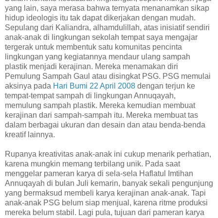
yang lain, saya merasa bahwa ternyata menanamkan sikap
hidup ideologis itu tak dapat dikerjakan dengan mudah.
Sepulang dari Kaliandra, alhamdulillah, atas inisiatif sendiri
anak-anak di lingkungan sekolah tempat saya mengajar
tergerak untuk membentuk satu komunitas pencinta
lingkungan yang kegiatannya mendaur ulang sampah
plastik menjadi kerajinan. Mereka menamakan diri
Pemulung Sampah Gaul atau disingkat PSG. PSG memulai
aksinya pada
Hari Bumi 22 April 2008
dengan terjun ke
tempat-tempat sampah di lingkungan Annuqayah,
memulung sampah plastik. Mereka kemudian membuat
kerajinan dari sampah-sampah itu. Mereka membuat tas
dalam berbagai ukuran dan desain dan atau benda-benda
kreatif lainnya.
Rupanya kreativitas anak-anak ini cukup menarik perhatian,
karena mungkin memang terbilang unik. Pada saat
menggelar pameran karya di sela-sela Haflatul Imtihan
Annuqayah di bulan Juli kemarin, banyak sekali pengunjung
yang bermaksud membeli karya kerajinan anak-anak. Tapi
anak-anak PSG belum siap menjual, karena ritme produksi
mereka belum stabil. Lagi pula, tujuan dari pameran karya