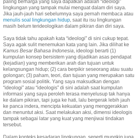
paling berharga yang saya dapatkan adalah “ideologi”
lingkungan yang tampak mulai menguat dalam diri saya.
Jika jauh-jauh hari sebelumnya saya pernah membaca atau
menulis soal lingkungan hidup
, saat itu isu lingkungan
masih belum terideologikan dalam pikiran dan diri saya.
Saya tidak tahu apakah kata “ideologi” di sini cukup tepat.
Saya agak sulit menemukan kata yang lain. Jika dilihat ke
Kamus Besar Bahasa Indonesia
, ideologi berarti (1)
kumpulan konsep bersistem yang dijadikan asas pendapat
(kejadian) yang memberikan arah dan tujuan untuk
kelangsungan hidup; (2) cara berpikir seseorang atau suatu
golongan; (3) paham, teori, dan tujuan yang merupakan satu
program sosial politik. Yang saya maksudkan dengan
“ideologi” atau “ideologis” di sini adalah saat kumpulan
informasi yang saya peroleh terasa menyelusup tak hanya
ke dalam pikiran, tapi juga ke hati, lalu bergerak lebih jauh
ke panca indera, mencipta kekuatan yang menggerakkan
dan menuntut aksi. Saat melakukan aksi, dimensi ideologis
tampak sebagai latar yang kuat yang menjiwai tindakan
tersebut.
Dalam konteks kesadaran lingkungan, seperti mungkin juga