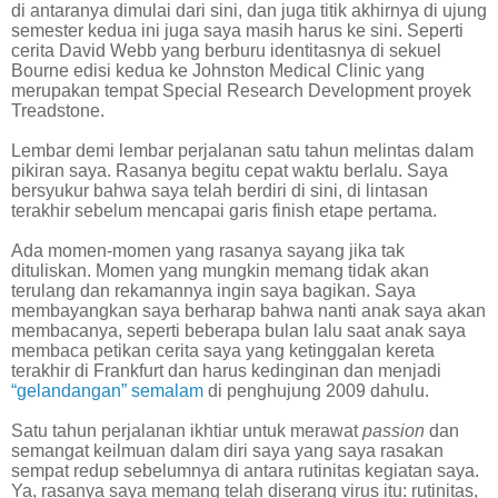
di antaranya dimulai dari sini, dan juga titik akhirnya di ujung
semester kedua ini juga saya masih harus ke sini. Seperti
cerita David Webb yang berburu identitasnya di sekuel
Bourne edisi kedua ke Johnston Medical Clinic yang
merupakan tempat Special Research Development proyek
Treadstone.
Lembar demi lembar perjalanan satu tahun melintas dalam
pikiran saya. Rasanya begitu cepat waktu berlalu. Saya
bersyukur bahwa saya telah berdiri di sini, di lintasan
terakhir sebelum mencapai garis finish etape pertama.
Ada momen-momen yang rasanya sayang jika tak
dituliskan. Momen yang mungkin memang tidak akan
terulang dan rekamannya ingin saya bagikan. Saya
membayangkan saya berharap bahwa nanti anak saya akan
membacanya, seperti beberapa bulan lalu saat anak saya
membaca petikan cerita saya yang ketinggalan kereta
terakhir di Frankfurt dan harus kedinginan dan menjadi
“gelandangan” semalam
di penghujung 2009 dahulu.
Satu tahun perjalanan ikhtiar untuk merawat
passion
dan
semangat keilmuan dalam diri saya yang saya rasakan
sempat redup sebelumnya di antara rutinitas kegiatan saya.
Ya, rasanya saya memang telah diserang virus itu: rutinitas,