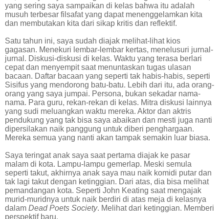
yang sering saya sampaikan di kelas bahwa itu adalah
musuh terbesar filsafat yang dapat menenggelamkan kita
dan membutakan kita dari sikap kritis dan reflektif.
Satu tahun ini, saya sudah diajak melihat-lihat kios
gagasan. Menekuri lembar-lembar kertas, menelusuri jurnal-
jurnal. Diskusi-diskusi di kelas. Waktu yang terasa berlari
cepat dan menyempit saat menuntaskan tugas ulasan
bacaan. Daftar bacaan yang seperti tak habis-habis, seperti
Sisifus yang mendorong batu-batu. Lebih dari itu, ada orang-
orang yang saya jumpai. Persona, bukan sekadar nama-
nama. Para guru, rekan-rekan di kelas. Mitra diskusi lainnya
yang sudi meluangkan waktu mereka. Aktor dan aktris
pendukung yang tak bisa saya abaikan dan mesti juga nanti
dipersilakan naik panggung untuk diberi penghargaan.
Mereka semua yang nanti akan tampak semakin luar biasa.
Saya teringat anak saya saat pertama diajak ke pasar
malam di kota. Lampu-lampu gemerlap. Meski semula
seperti takut, akhirnya anak saya mau naik komidi putar dan
tak lagi takut dengan ketinggian. Dari atas, dia bisa melihat
pemandangan kota. Seperti John Keating saat mengajak
murid-muridnya untuk naik berdiri di atas meja di kelasnya
dalam
Dead Poets Society
. Melihat dari ketinggian. Memberi
perspektif baru.