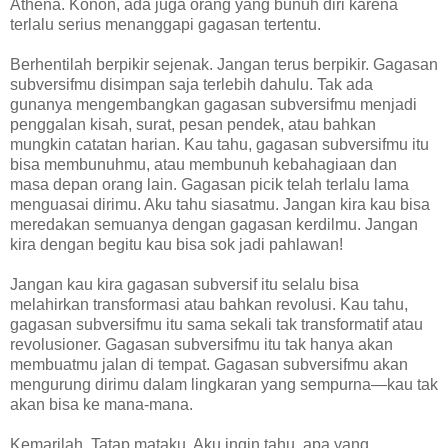
Athena. Konon, ada juga orang yang bunuh diri karena
terlalu serius menanggapi gagasan tertentu.
Berhentilah berpikir sejenak. Jangan terus berpikir. Gagasan
subversifmu disimpan saja terlebih dahulu. Tak ada
gunanya mengembangkan gagasan subversifmu menjadi
penggalan kisah, surat, pesan pendek, atau bahkan
mungkin catatan harian. Kau tahu, gagasan subversifmu itu
bisa membunuhmu, atau membunuh kebahagiaan dan
masa depan orang lain. Gagasan picik telah terlalu lama
menguasai dirimu. Aku tahu siasatmu. Jangan kira kau bisa
meredakan semuanya dengan gagasan kerdilmu. Jangan
kira dengan begitu kau bisa sok jadi pahlawan!
Jangan kau kira gagasan subversif itu selalu bisa
melahirkan transformasi atau bahkan revolusi. Kau tahu,
gagasan subversifmu itu sama sekali tak transformatif atau
revolusioner. Gagasan subversifmu itu tak hanya akan
membuatmu jalan di tempat. Gagasan subversifmu akan
mengurung dirimu dalam lingkaran yang sempurna—kau tak
akan bisa ke mana-mana.
Kemarilah. Tatap mataku. Aku ingin tahu, apa yang