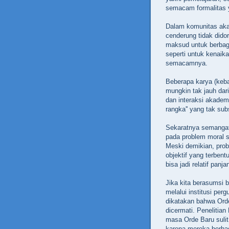
semacam formalitas y
Dalam komunitas aka
cenderung tidak dido
maksud untuk berbagi
seperti untuk kenaika
semacamnya.
Beberapa karya (keban
mungkin tak jauh dar
dan interaksi akadem
rangka'' yang tak subs
Sekaratnya semangat
pada problem moral 
Meski demikian, prob
objektif yang terben
bisa jadi relatif panja
Jika kita berasumsi 
melalui institusi per
dikatakan bahwa Orde
dicermati. Penelitia
masa Orde Baru sulit
karena mereka berhad