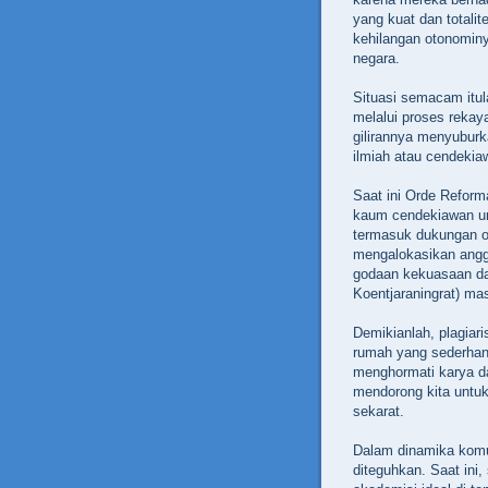
yang kuat dan totali
kehilangan otonominy
negara.
Situasi semacam itul
melalui proses rekay
gilirannya menyuburk
ilmiah atau cendekiaw
Saat ini Orde Reform
kaum cendekiawan u
termasuk dukungan ob
mengalokasikan angga
godaan kekuasaan da
Koentjaraningrat) m
Demikianlah, plagiar
rumah yang sederhan
menghormati karya dan
mendorong kita untu
sekarat.
Dalam dinamika komu
diteguhkan. Saat ini