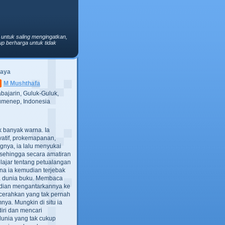
 untuk saling mengingatkan,
p berharga untuk tidak
Saya
M Mushthafa
bajarin, Guluk-Guluk,
menep, Indonesia
ak banyak warna. Ia
atif, prokemapanan,
gnya, ia lalu menyukai
t, sehingga secara amatiran
lajar tentang petualangan
ana ia kemudian terjebak
ra dunia buku. Membaca
dian mengantarkannya ke
cerahkan yang tak pernah
ya. Mungkin di situ ia
iri dan mencari
dunia yang tak cukup