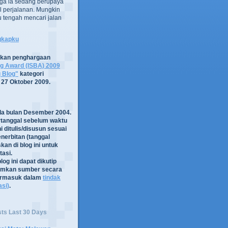
ga ia sedang berupaya
 perjalanan. Mungkin
tru tengah mencari jalan
ngkapku
tkan penghargaan
og Award (ISBA) 2009
g Blog"
kategori
 27 Oktober 2009.
ada bulan Desember 2004.
rtanggal sebelum waktu
i ditulis/disusun sesuai
nerbitan (tanggal
kan di blog ini untuk
asi.
log ini dapat dikutip
mkan sumber secara
termasuk dalam
tindak
asi)
.
sts Last 30 Days