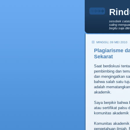
Rind
sesobek catat
saling menguat
begitu saja di
MINGGU, 09 MEI 2010
Plagiarisme d
Sekarat
Saat berdiskusi tent
pembimbing dan tema
dan mengingatkan say
bahwa salah satu tuj
adalah mematangkan 
akademik.
Saya berpikir bahwa b
atau sertifikat pals
komunitas akademik d
Komunitas akademik 
pengetahuan ilmiah. 