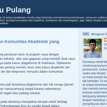
u Pulang
an di antara perjalanan meraih yang kekal dan memaknai kesementaraan; semacam solilokui
kan, berbagi keresahan dan kegetiran, keindahan dan kebahagiaan, agar hidup menjadi cuku
lewatkan
Mengenai 
an Komunitas Akademik yang
Sa
Su
ang penulisan tesis di program saya dengan
n sekelas, ada satu gagasan yang menarik buat saya
Dunianya relatif t
a pada kasus plagiarisme di Indonesia. Dijelaskan
cenderung konserv
uan penting menulis tesis atau karya akademik lain
proharmoni. Untun
diri dan berproses menyatu dalam komunitas
sastra dan filsafa
ia mulai banyak be
tak berbatas. Di s
isa jadi fenomena plagiarisme dan hal serupa (ijazah
di antara belanta
u dan semacamnya) terjadi karena sebenarnya
dan menulis kemu
banyak sudut men
i negeri kita sedang sekarat.
terbayang sebelumn
tengah melarikan d
pada dasarnya merupakan tempat untuk berbagi
penghiburan dari 
Perkembangan ilmu itu sendiri terjadi dalam