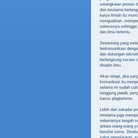
serangkaian proses d
dan terutama berlang
karya ilmiah itu muncu
menguatkan, mempert
seterusnya sehingga
dan ilmu tertentu.
Seseorang yang seda
berkomunikasi dengan
dan dukungan teknolo
berlangsung secara c
disiplin ilmu.
Akan tetapi, jika yan
komunikasi itu menj
selama ini sudah cuk
tanggung jawab, peng
kasus plagiarisme.
Lebih dari sekadar pr
terutama juga merup
sebenarnya tengah se
antara orang-orang ya
bersifat semu. Diseb
yakni pemelajaran, s