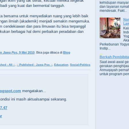
ngah iklim yang tak sehat, kecuali mereka tergerak
kehidupan masyara
ribadi yang kuat dan bermental tangguh.
dan layanan rumah
mendesak. Fakt...
 kita bersama untuk menyediakan ruang yang lebih baik
Nas
kungan ilmiah (akademik) menjadi semakin mengemuka.
Lam
m cendekiawan dan para ilmuwan itu bisa terpanggil
Kal
kukan berbagai hal demi perbaikan peradaban dan
Ind
Yog
Aka
Perkebunan Yogya
Instip...
an
Jawa Pos
, 9 Mei 2010
. Bisa juga dibaca di
Blog
Berkah Pembibit
Saat awal-awal g
shed - All ::
,
:: Published - Jawa Pos ::
,
Education
,
Social-Politics
gerakan penghijau
Annuqayah perna
untuk program pem
blogspot.com
mengatakan...
kondisi ini masih aktualsampai sekarang.
07.47
r