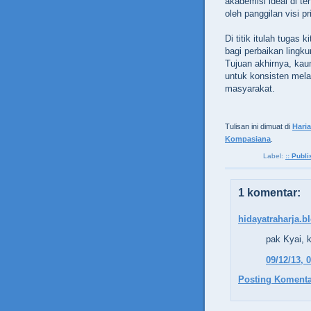
akademisi ideal di te
oleh panggilan visi p
Di titik itulah tugas
bagi perbaikan ling
Tujuan akhirnya, kau
untuk konsisten mela
masyarakat.
Tulisan ini dimuat di
Hari
Kompasiana
.
Label:
:: Publi
1 komentar:
hidayatraharja.
pak Kyai, 
09/12/13, 
Posting Komenta