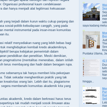
ter. Organisasi profesional kaum cendekiawan
Wak
Se
a dan hanya menjadi alat legitimasi kekuasaan
Sej
pad
men
ah yang terjadi dalam kurun waktu cukup panjang dan
sek
asa sosial-politik-kebudayaan canggih, yang pada
saya kadang melua
an mental instrumental pada insan-insan komunitas
Mor
an itu.
Ber
Jud
asi relatif menyediakan ruang yang lebih bebas bagi
Thi
Ses
ntuk menghidupkan kembali kredo akademiknya,
Kin
jektif berupa kebijakan pemerintah dalam
Pustaka Utama, Jak
ran pendidikan dan penelitian. Meski demikian,
n pragmatisme (mentalitas menerabas, dalam istilah
42 
asih terus membayang dan hadir dalam beragam rupa.
Dua
tuli
seb
isme sebenarnya tak hanya memberi kita pekerjaan
Nam
a. Tidak sekadar menghentikan praktik yang tak
say
hingga...
 kreativitas orang lain. Lebih dari itu, plagiarisme
k segera membenahi komunitas akademik kita yang
Men
Par
Rum
Seb
nitas akademik, kredo dalam berkreasi harus terus
Lat
, sepertinya tak mudah menjadi sosok ilmuwan atau
men