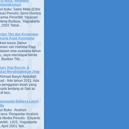
si Mata: Melawan
mbungkaman
ul buku: Saksi Mata (Edisi
ua) Penulis: Seno Gumira
darma Penerbit: Yayasan
tang Budaya, Yogyakarta
 2002 Tebal...
tian Tito dan Kenangan
orang Anak Kampung
strasi karya Zainur
hman van Hamme Pagi
, dalam sisa suasana tahun
u, saya mendapat berita
astian Tito, ...
Sari, Kiai Basyir, &
akat Mendisiplinkan Jiwa
Ahmad Basyir Abdullah
jad - foto tahun 2011. Ada
u penggalan kisah yang
arik tentang al-Sari al-
fi bes...
aspadai Bahaya Laten
dia
ul Buku : Analisis
ana: Pengantar Analisis
s Media Penulis : Eriyanto
erbit : LKiS, Yogyakarta
 April 2001 Teb...