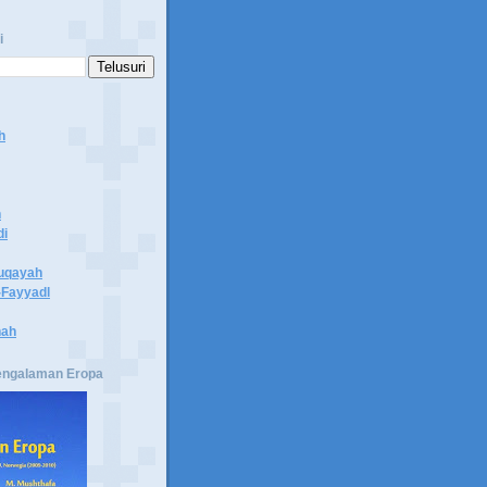
i
h
n
di
uqayah
Fayyadl
hah
engalaman Eropa