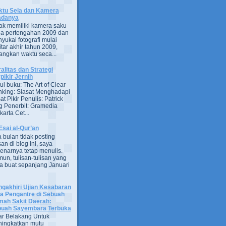
tu Sela dan Kamera
adanya
ak memiliki kamera saku
a pertengahan 2009 dan
yukai fotografi mulai
itar akhir tahun 2009,
ngkan waktu seca...
alitas dan Strategi
pikir Jernih
ul buku: The Art of Clear
nking: Siasat Menghadapi
at Pikir Penulis: Patrick
g Penerbit: Gramedia
arta Cet...
Esai al-Qur’an
 bulan tidak posting
san di blog ini, saya
enarnya tetap menulis.
un, tulisan-tulisan yang
a buat sepanjang Januari
gakhiri Ujian Kesabaran
a Pengantre di Sebuah
ah Sakit Daerah:
uah Sayembara Terbuka
ar Belakang Untuk
ingkatkan mutu