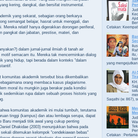
Sak
ang kering, dangkal, dan bersifat instrumental.
Pe
Jud
Ked
demik yang sekarat, sebagian orang berkarya
Aji
rong semangat belajar, hasrat untuk menggali, dan
Ben
. Mereka relatif hanya digerakkan dorongan periferal,
Cetakan: Keempat,
n pangkat dan jabatan, prestise, materi, dan
Bas
Se
Ilu
yakan?) dalam jurnal-jurnal ilmiah di tanah air
Ra
i motif semacam itu. Mereka tak mencerminkan dialog
itu
bar
ik yang hidup, tapi berada dalam konteks ''dalam
yang mengejutkan. B
tantif.
Al-
 komunitas akademik tersebut bisa dikembalikan
Tir
KH 
sebagaimana orang membaca kasus plagiarisme.
Saj
lem moral itu mungkin juga berakar pada kondisi
sat
tuk sedemikian rupa dalam sebuah proses historis yang
men
ng.
Saqathi (w. 867), su
Mew
bahwa komunitas akademik ini mulai tumbuh, terutama
Me
guruan tinggi (kampus) dan atau lembaga serupa, dapat
Jud
 Baru menjadi titik awal yang cukup penting
Wac
Tek
n Daniel Dhakidae (2003) menunjukkan bahwa pada
Pen
 sekali ditemukan kelompok ''cendekiawan bebas''
Cetakan : Pertama,
apan dengan aparat ideologis dan represif negara