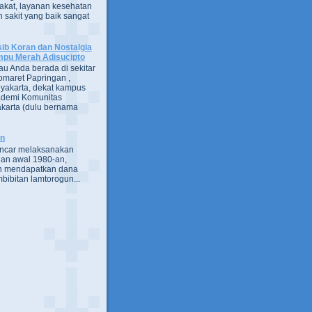
kat, layanan kesehatan
 sakit yang baik sangat
ib Koran dan Nostalgia
pu Merah Adisucipto
au Anda berada di sekitar
omaret Papringan ,
yakarta, dekat kampus
demi Komunitas
karta (dulu bernama
an
encar melaksanakan
an awal 1980-an,
h mendapatkan dana
bibitan lamtorogun...