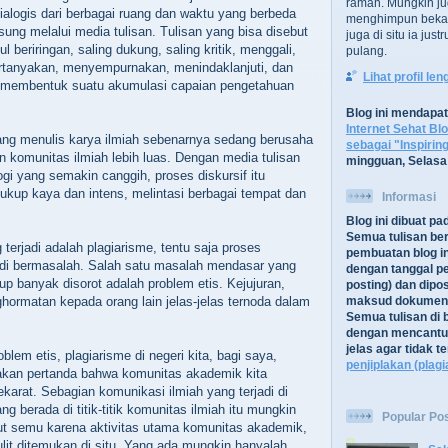
ramah. Mungkin ju
ialogis dari berbagai ruang dan waktu yang berbeda
menghimpun bekal
sung melalui media tulisan. Tulisan yang bisa disebut
juga di situ ia jus
l beriringan, saling dukung, saling kritik, menggali,
pulang.
anyakan, menyempurnakan, menindaklanjuti, dan
Lihat profil le
 membentuk suatu akumulasi capaian pengetahuan
Blog ini mendapa
Internet Sehat Bl
ng menulis karya ilmiah sebenarnya sedang berusaha
sebagai "Inspirin
 komunitas ilmiah lebih luas. Dengan media tulisan
mingguan, Selasa
gi yang semakin canggih, proses diskursif itu
ukup kaya dan intens, melintasi berbagai tempat dan
Informasi
Blog ini dibuat p
Semua tulisan be
g terjadi adalah plagiarisme, tentu saja proses
pembuatan blog in
adi bermasalah. Salah satu masalah mendasar yang
dengan tanggal pe
up banyak disorot adalah problem etis. Kejujuran,
posting) dan dipos
hormatan kepada orang lain jelas-jelas ternoda dalam
maksud dokument
Semua tulisan di b
dengan mencantu
jelas agar tidak 
oblem etis, plagiarisme di negeri kita, bagi saya,
penjiplakan (plagi
akan pertanda bahwa komunitas akademik kita
karat. Sebagian komunikasi ilmiah yang terjadi di
ng berada di titik-titik komunitas ilmiah itu mungkin
Popular Po
ut semu karena aktivitas utama komunitas akademik,
ulit ditemukan di situ. Yang ada mungkin hanyalah