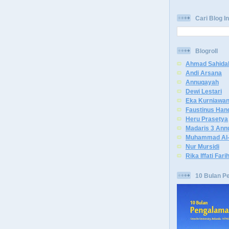
Cari Blog In
Blogroll
Ahmad Sahida
Andi Arsana
Annuqayah
Dewi Lestari
Eka Kurniawa
Faustinus Han
Heru Prasetya
Madaris 3 Ann
Muhammad Al-
Nur Mursidi
Rika Iffati Fari
10 Bulan P