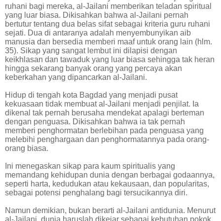
ruhani bagi mereka, al-Jailani memberikan teladan spiritual
yang luar biasa. Dikisahkan bahwa al-Jailani pernah
bertutur tentang dua belas sifat sebagai kriteria guru ruhani
sejati. Dua di antaranya adalah menyembunyikan aib
manusia dan bersedia memberi maaf untuk orang lain (hlm.
35). Sikap yang sangat lembut ini dilapisi dengan
keikhlasan dan tawaduk yang luar biasa sehingga tak heran
hingga sekarang banyak orang yang percaya akan
keberkahan yang dipancarkan al-Jailani.
Hidup di tengah kota Bagdad yang menjadi pusat
kekuasaan tidak membuat al-Jailani menjadi penjilat. Ia
dikenal tak pernah berusaha mendekat apalagi berteman
dengan penguasa. Dikisahkan bahwa ia tak pernah
memberi penghormatan berlebihan pada penguasa yang
melebihi penghargaan dan penghormatannya pada orang-
orang biasa.
Ini menegaskan sikap para kaum spiritualis yang
memandang kehidupan dunia dengan berbagai godaannya,
seperti harta, kedudukan atau kekausaan, dan popularitas,
sebagai potensi penghalang bagi tersucikannya diri.
Namun demikian, bukan berarti al-Jailani antidunia. Menurut
al-Jailani, dunia haruslah dikejar sebagai kebutuhan pokok