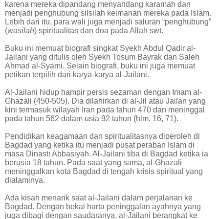
karena mereka dipandang menyandang karamah dan
menjadi penghubung silsilah keimanan mereka pada Islam.
Lebih dari itu, para wali juga menjadi saluran “penghubung”
(
wasilah
) spiritualitas dan doa pada Allah swt.
Buku ini memuat biografi singkat Syekh Abdul Qadir al-
Jailani yang ditulis oleh Syekh Tosum Bayrak dan Saleh
Ahmad al-Syami. Selain biografi, buku ini juga memuat
petikan terpilih dari karya-karya al-Jailani.
Al-Jailani hidup hampir persis sezaman dengan Imam al-
Ghazali (450-505). Dia dilahirkan di al-Jil atau Jailan yang
kini termasuk wilayah Iran pada tahun 470 dan meninggal
pada tahun 562 dalam usia 92 tahun (hlm. 16, 71).
Pendidikan keagamaan dan spiritualitasnya diperoleh di
Bagdad yang ketika itu menjadi pusat peraban Islam di
masa Dinasti Abbasiyah. Al-Jailani tiba di Bagdad ketika ia
berusia 18 tahun. Pada saat yang sama, al-Ghazali
meninggalkan kota Bagdad di tengah krisis spiritual yang
dialaminya.
Ada kisah menarik saat al-Jailani dalam perjalanan ke
Bagdad. Dengan bekal harta peninggalan ayahnya yang
juga dibagi dengan saudaranya, al-Jailani berangkat ke