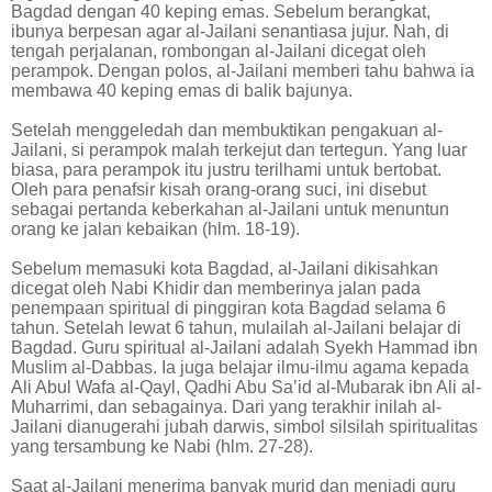
Bagdad dengan 40 keping emas. Sebelum berangkat,
ibunya berpesan agar al-Jailani senantiasa jujur. Nah, di
tengah perjalanan, rombongan al-Jailani dicegat oleh
perampok. Dengan polos, al-Jailani memberi tahu bahwa ia
membawa 40 keping emas di balik bajunya.
Setelah menggeledah dan membuktikan pengakuan al-
Jailani, si perampok malah terkejut dan tertegun. Yang luar
biasa, para perampok itu justru terilhami untuk bertobat.
Oleh para penafsir kisah orang-orang suci, ini disebut
sebagai pertanda keberkahan al-Jailani untuk menuntun
orang ke jalan kebaikan (hlm. 18-19).
Sebelum memasuki kota Bagdad, al-Jailani dikisahkan
dicegat oleh Nabi Khidir dan memberinya jalan pada
penempaan spiritual di pinggiran kota Bagdad selama 6
tahun. Setelah lewat 6 tahun, mulailah al-Jailani belajar di
Bagdad. Guru spiritual al-Jailani adalah Syekh Hammad ibn
Muslim al-Dabbas. Ia juga belajar ilmu-ilmu agama kepada
Ali Abul Wafa al-Qayl, Qadhi Abu Sa’id al-Mubarak ibn Ali al-
Muharrimi, dan sebagainya. Dari yang terakhir inilah al-
Jailani dianugerahi jubah darwis, simbol silsilah spiritualitas
yang tersambung ke Nabi (hlm. 27-28).
Saat al-Jailani menerima banyak murid dan menjadi guru