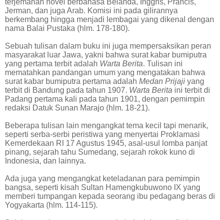
terjemahan novel berbahasa Belanda, Inggris, Prancis,
Jerman, dan juga Arab. Komisi ini pada gilirannya
berkembang hingga menjadi lembagai yang dikenal dengan
nama Balai Pustaka (hlm. 178-180).
Sebuah tulisan dalam buku ini juga mempersaksikan peran
masyarakat luar Jawa, yakni bahwa surat kabar bumiputra
yang pertama terbit adalah
Warta Berita
. Tulisan ini
mematahkan pandangan umum yang mengatakan bahwa
surat kabar bumiputra pertama adalah
Medan Prijaji
yang
terbit di Bandung pada tahun 1907.
Warta Berita
ini terbit di
Padang pertama kali pada tahun 1901, dengan pemimpin
redaksi Datuk Sunan Marajo (hlm. 18-21).
Beberapa tulisan lain mengangkat tema kecil tapi menarik,
seperti serba-serbi peristiwa yang menyertai Proklamasi
Kemerdekaan RI 17 Agustus 1945, asal-usul lomba panjat
pinang, sejarah tahu Sumedang, sejarah rokok kuno di
Indonesia, dan lainnya.
Ada juga yang mengangkat keteladanan para pemimpin
bangsa, seperti kisah Sultan Hamengkubuwono IX yang
memberi tumpangan kepada seorang ibu pedagang beras di
Yogyakarta (hlm. 114-115).