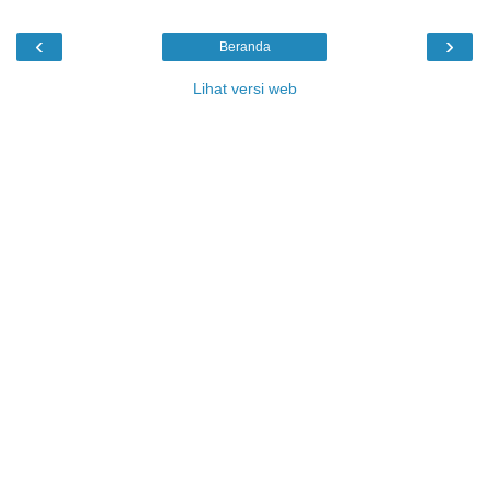
‹
›
Beranda
Lihat versi web