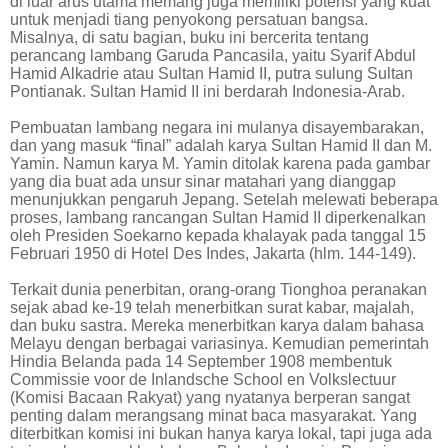
di luar arus utama memang juga memiliki potensi yang kuat
untuk menjadi tiang penyokong persatuan bangsa.
Misalnya, di satu bagian, buku ini bercerita tentang
perancang lambang Garuda Pancasila, yaitu Syarif Abdul
Hamid Alkadrie atau Sultan Hamid II, putra sulung Sultan
Pontianak. Sultan Hamid II ini berdarah Indonesia-Arab.
Pembuatan lambang negara ini mulanya disayembarakan,
dan yang masuk “final” adalah karya Sultan Hamid II dan M.
Yamin. Namun karya M. Yamin ditolak karena pada gambar
yang dia buat ada unsur sinar matahari yang dianggap
menunjukkan pengaruh Jepang. Setelah melewati beberapa
proses, lambang rancangan Sultan Hamid II diperkenalkan
oleh Presiden Soekarno kepada khalayak pada tanggal 15
Februari 1950 di Hotel Des Indes, Jakarta (hlm. 144-149).
Terkait dunia penerbitan, orang-orang Tionghoa peranakan
sejak abad ke-19 telah menerbitkan surat kabar, majalah,
dan buku sastra. Mereka menerbitkan karya dalam bahasa
Melayu dengan berbagai variasinya. Kemudian pemerintah
Hindia Belanda pada 14 September 1908 membentuk
Commissie voor de Inlandsche School en Volkslectuur
(Komisi Bacaan Rakyat) yang nyatanya berperan sangat
penting dalam merangsang minat baca masyarakat. Yang
diterbitkan komisi ini bukan hanya karya lokal, tapi juga ada