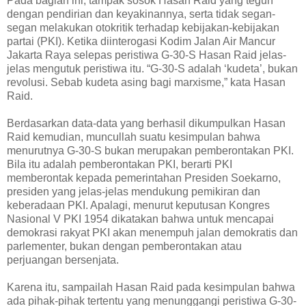
Pada bagian ini, tampak sosok Hasan Raid yang teguh
dengan pendirian dan keyakinannya, serta tidak segan-
segan melakukan otokritik terhadap kebijakan-kebijakan
partai (PKI). Ketika diinterogasi Kodim Jalan Air Mancur
Jakarta Raya selepas peristiwa G-30-S Hasan Raid jelas-
jelas mengutuk peristiwa itu. “G-30-S adalah ‘kudeta’, bukan
revolusi. Sebab kudeta asing bagi marxisme,” kata Hasan
Raid.
Berdasarkan data-data yang berhasil dikumpulkan Hasan
Raid kemudian, muncullah suatu kesimpulan bahwa
menurutnya G-30-S bukan merupakan pemberontakan PKI.
Bila itu adalah pemberontakan PKI, berarti PKI
memberontak kepada pemerintahan Presiden Soekarno,
presiden yang jelas-jelas mendukung pemikiran dan
keberadaan PKI. Apalagi, menurut keputusan Kongres
Nasional V PKI 1954 dikatakan bahwa untuk mencapai
demokrasi rakyat PKI akan menempuh jalan demokratis dan
parlementer, bukan dengan pemberontakan atau
perjuangan bersenjata.
Karena itu, sampailah Hasan Raid pada kesimpulan bahwa
ada pihak-pihak tertentu yang menunggangi peristiwa G-30-