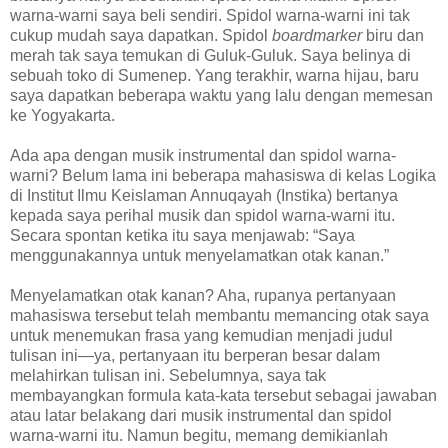
warna-warni saya beli sendiri. Spidol warna-warni ini tak
cukup mudah saya dapatkan. Spidol
boardmarker
biru dan
merah tak saya temukan di Guluk-Guluk. Saya belinya di
sebuah toko di Sumenep. Yang terakhir, warna hijau, baru
saya dapatkan beberapa waktu yang lalu dengan memesan
ke Yogyakarta.
Ada apa dengan musik instrumental dan spidol warna-
warni? Belum lama ini beberapa mahasiswa di kelas Logika
di Institut Ilmu Keislaman Annuqayah (Instika) bertanya
kepada saya perihal musik dan spidol warna-warni itu.
Secara spontan ketika itu saya menjawab: “Saya
menggunakannya untuk menyelamatkan otak kanan.”
Menyelamatkan otak kanan? Aha, rupanya pertanyaan
mahasiswa tersebut telah membantu memancing otak saya
untuk menemukan frasa yang kemudian menjadi judul
tulisan ini—ya, pertanyaan itu berperan besar dalam
melahirkan tulisan ini. Sebelumnya, saya tak
membayangkan formula kata-kata tersebut sebagai jawaban
atau latar belakang dari musik instrumental dan spidol
warna-warni itu. Namun begitu, memang demikianlah