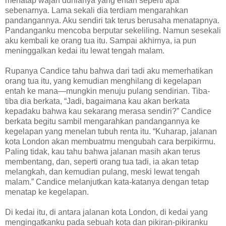
menatap wajah dunianya yang entah seperti apa
sebenarnya. Lama sekali dia terdiam mengarahkan
pandangannya. Aku sendiri tak terus berusaha menatapnya.
Pandanganku mencoba berputar sekeliling. Namun sesekali
aku kembali ke orang tua itu. Sampai akhirnya, ia pun
meninggalkan kedai itu lewat tengah malam.
Rupanya Candice tahu bahwa dari tadi aku memerhatikan
orang tua itu, yang kemudian menghilang di kegelapan
entah ke mana—mungkin menuju pulang sendirian. Tiba-
tiba dia berkata, “Jadi, bagaimana kau akan berkata
kepadaku bahwa kau sekarang merasa sendiri?” Candice
berkata begitu sambil mengarahkan pandangannya ke
kegelapan yang menelan tubuh renta itu. “Kuharap, jalanan
kota London akan membuatmu mengubah cara berpikirmu.
Paling tidak, kau tahu bahwa jalanan masih akan terus
membentang, dan, seperti orang tua tadi, ia akan tetap
melangkah, dan kemudian pulang, meski lewat tengah
malam.” Candice melanjutkan kata-katanya dengan tetap
menatap ke kegelapan.
Di kedai itu, di antara jalanan kota London, di kedai yang
mengingatkanku pada sebuah kota dan pikiran-pikiranku