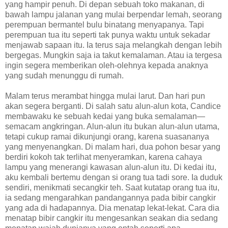
yang hampir penuh. Di depan sebuah toko makanan, di
bawah lampu jalanan yang mulai berpendar lemah, seorang
perempuan bermantel bulu binatang menyapanya. Tapi
perempuan tua itu seperti tak punya waktu untuk sekadar
menjawab sapaan itu. Ia terus saja melangkah dengan lebih
bergegas. Mungkin saja ia takut kemalaman. Atau ia tergesa
ingin segera memberikan oleh-olehnya kepada anaknya
yang sudah menunggu di rumah.
Malam terus merambat hingga mulai larut. Dan hari pun
akan segera berganti. Di salah satu alun-alun kota, Candice
membawaku ke sebuah kedai yang buka semalaman—
semacam angkringan. Alun-alun itu bukan alun-alun utama,
tetapi cukup ramai dikunjungi orang, karena suasananya
yang menyenangkan. Di malam hari, dua pohon besar yang
berdiri kokoh tak terlihat menyeramkan, karena cahaya
lampu yang menerangi kawasan alun-alun itu. Di kedai itu,
aku kembali bertemu dengan si orang tua tadi sore. Ia duduk
sendiri, menikmati secangkir teh. Saat kutatap orang tua itu,
ia sedang mengarahkan pandangannya pada bibir cangkir
yang ada di hadapannya. Dia menatap lekat-lekat. Cara dia
menatap bibir cangkir itu mengesankan seakan dia sedang