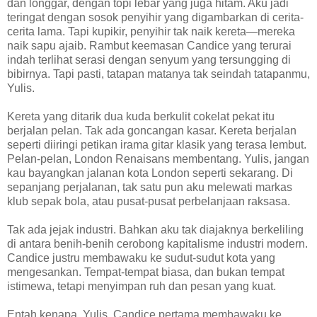
dan longgar, dengan topi lebar yang juga hitam. Aku jadi
teringat dengan sosok penyihir yang digambarkan di cerita-
cerita lama. Tapi kupikir, penyihir tak naik kereta—mereka
naik sapu ajaib. Rambut keemasan Candice yang terurai
indah terlihat serasi dengan senyum yang tersungging di
bibirnya. Tapi pasti, tatapan matanya tak seindah tatapanmu,
Yulis.
Kereta yang ditarik dua kuda berkulit cokelat pekat itu
berjalan pelan. Tak ada goncangan kasar. Kereta berjalan
seperti diiringi petikan irama gitar klasik yang terasa lembut.
Pelan-pelan, London Renaisans membentang. Yulis, jangan
kau bayangkan jalanan kota London seperti sekarang. Di
sepanjang perjalanan, tak satu pun aku melewati markas
klub sepak bola, atau pusat-pusat perbelanjaan raksasa.
Tak ada jejak industri. Bahkan aku tak diajaknya berkeliling
di antara benih-benih cerobong kapitalisme industri modern.
Candice justru membawaku ke sudut-sudut kota yang
mengesankan. Tempat-tempat biasa, dan bukan tempat
istimewa, tetapi menyimpan ruh dan pesan yang kuat.
Entah kenapa, Yulis, Candice pertama membawaku ke