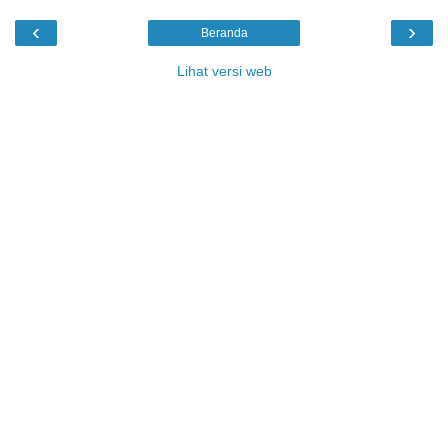
‹
›
Beranda
Lihat versi web