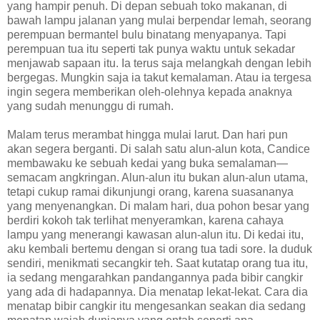
yang hampir penuh. Di depan sebuah toko makanan, di
bawah lampu jalanan yang mulai berpendar lemah, seorang
perempuan bermantel bulu binatang menyapanya. Tapi
perempuan tua itu seperti tak punya waktu untuk sekadar
menjawab sapaan itu. Ia terus saja melangkah dengan lebih
bergegas. Mungkin saja ia takut kemalaman. Atau ia tergesa
ingin segera memberikan oleh-olehnya kepada anaknya
yang sudah menunggu di rumah.
Malam terus merambat hingga mulai larut. Dan hari pun
akan segera berganti. Di salah satu alun-alun kota, Candice
membawaku ke sebuah kedai yang buka semalaman—
semacam angkringan. Alun-alun itu bukan alun-alun utama,
tetapi cukup ramai dikunjungi orang, karena suasananya
yang menyenangkan. Di malam hari, dua pohon besar yang
berdiri kokoh tak terlihat menyeramkan, karena cahaya
lampu yang menerangi kawasan alun-alun itu. Di kedai itu,
aku kembali bertemu dengan si orang tua tadi sore. Ia duduk
sendiri, menikmati secangkir teh. Saat kutatap orang tua itu,
ia sedang mengarahkan pandangannya pada bibir cangkir
yang ada di hadapannya. Dia menatap lekat-lekat. Cara dia
menatap bibir cangkir itu mengesankan seakan dia sedang