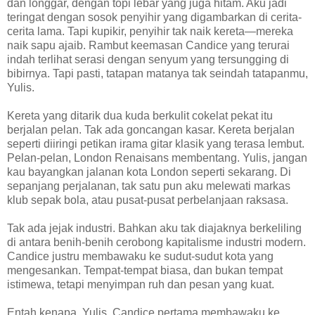
dan longgar, dengan topi lebar yang juga hitam. Aku jadi
teringat dengan sosok penyihir yang digambarkan di cerita-
cerita lama. Tapi kupikir, penyihir tak naik kereta—mereka
naik sapu ajaib. Rambut keemasan Candice yang terurai
indah terlihat serasi dengan senyum yang tersungging di
bibirnya. Tapi pasti, tatapan matanya tak seindah tatapanmu,
Yulis.
Kereta yang ditarik dua kuda berkulit cokelat pekat itu
berjalan pelan. Tak ada goncangan kasar. Kereta berjalan
seperti diiringi petikan irama gitar klasik yang terasa lembut.
Pelan-pelan, London Renaisans membentang. Yulis, jangan
kau bayangkan jalanan kota London seperti sekarang. Di
sepanjang perjalanan, tak satu pun aku melewati markas
klub sepak bola, atau pusat-pusat perbelanjaan raksasa.
Tak ada jejak industri. Bahkan aku tak diajaknya berkeliling
di antara benih-benih cerobong kapitalisme industri modern.
Candice justru membawaku ke sudut-sudut kota yang
mengesankan. Tempat-tempat biasa, dan bukan tempat
istimewa, tetapi menyimpan ruh dan pesan yang kuat.
Entah kenapa, Yulis, Candice pertama membawaku ke