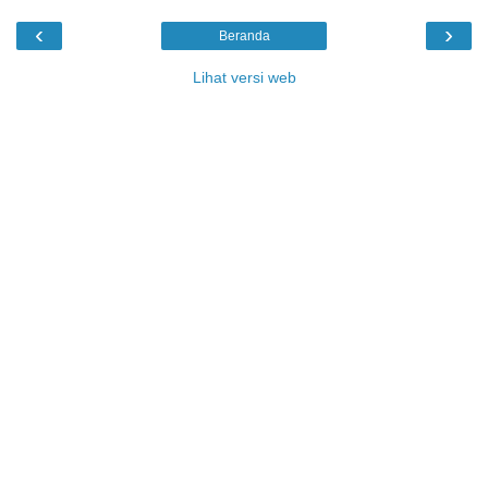
‹
›
Beranda
Lihat versi web