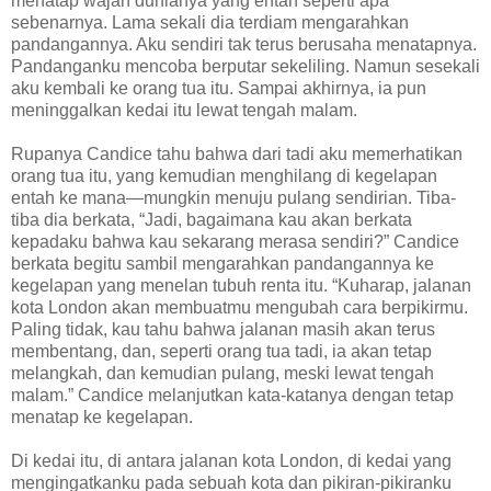
menatap wajah dunianya yang entah seperti apa
sebenarnya. Lama sekali dia terdiam mengarahkan
pandangannya. Aku sendiri tak terus berusaha menatapnya.
Pandanganku mencoba berputar sekeliling. Namun sesekali
aku kembali ke orang tua itu. Sampai akhirnya, ia pun
meninggalkan kedai itu lewat tengah malam.
Rupanya Candice tahu bahwa dari tadi aku memerhatikan
orang tua itu, yang kemudian menghilang di kegelapan
entah ke mana—mungkin menuju pulang sendirian. Tiba-
tiba dia berkata, “Jadi, bagaimana kau akan berkata
kepadaku bahwa kau sekarang merasa sendiri?” Candice
berkata begitu sambil mengarahkan pandangannya ke
kegelapan yang menelan tubuh renta itu. “Kuharap, jalanan
kota London akan membuatmu mengubah cara berpikirmu.
Paling tidak, kau tahu bahwa jalanan masih akan terus
membentang, dan, seperti orang tua tadi, ia akan tetap
melangkah, dan kemudian pulang, meski lewat tengah
malam.” Candice melanjutkan kata-katanya dengan tetap
menatap ke kegelapan.
Di kedai itu, di antara jalanan kota London, di kedai yang
mengingatkanku pada sebuah kota dan pikiran-pikiranku