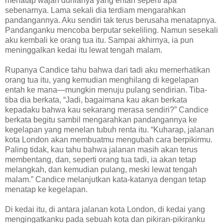
menatap wajah dunianya yang entah seperti apa
sebenarnya. Lama sekali dia terdiam mengarahkan
pandangannya. Aku sendiri tak terus berusaha menatapnya.
Pandanganku mencoba berputar sekeliling. Namun sesekali
aku kembali ke orang tua itu. Sampai akhirnya, ia pun
meninggalkan kedai itu lewat tengah malam.
Rupanya Candice tahu bahwa dari tadi aku memerhatikan
orang tua itu, yang kemudian menghilang di kegelapan
entah ke mana—mungkin menuju pulang sendirian. Tiba-
tiba dia berkata, “Jadi, bagaimana kau akan berkata
kepadaku bahwa kau sekarang merasa sendiri?” Candice
berkata begitu sambil mengarahkan pandangannya ke
kegelapan yang menelan tubuh renta itu. “Kuharap, jalanan
kota London akan membuatmu mengubah cara berpikirmu.
Paling tidak, kau tahu bahwa jalanan masih akan terus
membentang, dan, seperti orang tua tadi, ia akan tetap
melangkah, dan kemudian pulang, meski lewat tengah
malam.” Candice melanjutkan kata-katanya dengan tetap
menatap ke kegelapan.
Di kedai itu, di antara jalanan kota London, di kedai yang
mengingatkanku pada sebuah kota dan pikiran-pikiranku