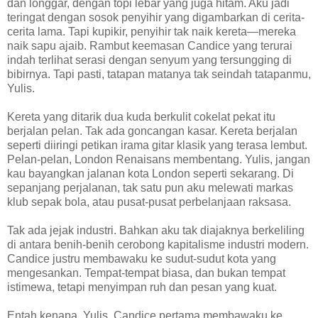
dan longgar, dengan topi lebar yang juga hitam. Aku jadi
teringat dengan sosok penyihir yang digambarkan di cerita-
cerita lama. Tapi kupikir, penyihir tak naik kereta—mereka
naik sapu ajaib. Rambut keemasan Candice yang terurai
indah terlihat serasi dengan senyum yang tersungging di
bibirnya. Tapi pasti, tatapan matanya tak seindah tatapanmu,
Yulis.
Kereta yang ditarik dua kuda berkulit cokelat pekat itu
berjalan pelan. Tak ada goncangan kasar. Kereta berjalan
seperti diiringi petikan irama gitar klasik yang terasa lembut.
Pelan-pelan, London Renaisans membentang. Yulis, jangan
kau bayangkan jalanan kota London seperti sekarang. Di
sepanjang perjalanan, tak satu pun aku melewati markas
klub sepak bola, atau pusat-pusat perbelanjaan raksasa.
Tak ada jejak industri. Bahkan aku tak diajaknya berkeliling
di antara benih-benih cerobong kapitalisme industri modern.
Candice justru membawaku ke sudut-sudut kota yang
mengesankan. Tempat-tempat biasa, dan bukan tempat
istimewa, tetapi menyimpan ruh dan pesan yang kuat.
Entah kenapa, Yulis, Candice pertama membawaku ke