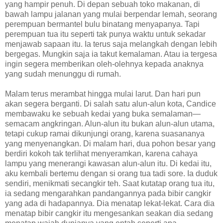
yang hampir penuh. Di depan sebuah toko makanan, di
bawah lampu jalanan yang mulai berpendar lemah, seorang
perempuan bermantel bulu binatang menyapanya. Tapi
perempuan tua itu seperti tak punya waktu untuk sekadar
menjawab sapaan itu. Ia terus saja melangkah dengan lebih
bergegas. Mungkin saja ia takut kemalaman. Atau ia tergesa
ingin segera memberikan oleh-olehnya kepada anaknya
yang sudah menunggu di rumah.
Malam terus merambat hingga mulai larut. Dan hari pun
akan segera berganti. Di salah satu alun-alun kota, Candice
membawaku ke sebuah kedai yang buka semalaman—
semacam angkringan. Alun-alun itu bukan alun-alun utama,
tetapi cukup ramai dikunjungi orang, karena suasananya
yang menyenangkan. Di malam hari, dua pohon besar yang
berdiri kokoh tak terlihat menyeramkan, karena cahaya
lampu yang menerangi kawasan alun-alun itu. Di kedai itu,
aku kembali bertemu dengan si orang tua tadi sore. Ia duduk
sendiri, menikmati secangkir teh. Saat kutatap orang tua itu,
ia sedang mengarahkan pandangannya pada bibir cangkir
yang ada di hadapannya. Dia menatap lekat-lekat. Cara dia
menatap bibir cangkir itu mengesankan seakan dia sedang