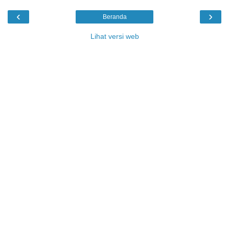
‹
›
Beranda
Lihat versi web