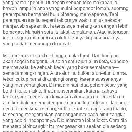
yang hampir penuh. Di depan sebuah toko makanan, di
bawah lampu jalanan yang mulai berpendar lemah, seorang
perempuan bermantel bulu binatang menyapanya. Tapi
perempuan tua itu seperti tak punya waktu untuk sekadar
menjawab sapaan itu. Ia terus saja melangkah dengan lebih
bergegas. Mungkin saja ia takut kemalaman. Atau ia tergesa
ingin segera memberikan oleh-olehnya kepada anaknya
yang sudah menunggu di rumah.
Malam terus merambat hingga mulai larut. Dan hari pun
akan segera berganti. Di salah satu alun-alun kota, Candice
membawaku ke sebuah kedai yang buka semalaman—
semacam angkringan. Alun-alun itu bukan alun-alun utama,
tetapi cukup ramai dikunjungi orang, karena suasananya
yang menyenangkan. Di malam hari, dua pohon besar yang
berdiri kokoh tak terlihat menyeramkan, karena cahaya
lampu yang menerangi kawasan alun-alun itu. Di kedai itu,
aku kembali bertemu dengan si orang tua tadi sore. Ia duduk
sendiri, menikmati secangkir teh. Saat kutatap orang tua itu,
ia sedang mengarahkan pandangannya pada bibir cangkir
yang ada di hadapannya. Dia menatap lekat-lekat. Cara dia
menatap bibir cangkir itu mengesankan seakan dia sedang