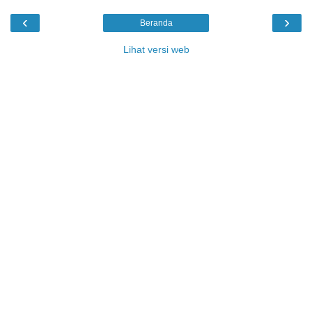
‹
›
Beranda
Lihat versi web