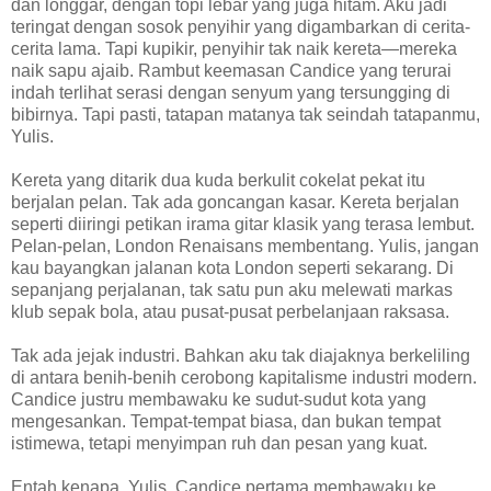
dan longgar, dengan topi lebar yang juga hitam. Aku jadi
teringat dengan sosok penyihir yang digambarkan di cerita-
cerita lama. Tapi kupikir, penyihir tak naik kereta—mereka
naik sapu ajaib. Rambut keemasan Candice yang terurai
indah terlihat serasi dengan senyum yang tersungging di
bibirnya. Tapi pasti, tatapan matanya tak seindah tatapanmu,
Yulis.
Kereta yang ditarik dua kuda berkulit cokelat pekat itu
berjalan pelan. Tak ada goncangan kasar. Kereta berjalan
seperti diiringi petikan irama gitar klasik yang terasa lembut.
Pelan-pelan, London Renaisans membentang. Yulis, jangan
kau bayangkan jalanan kota London seperti sekarang. Di
sepanjang perjalanan, tak satu pun aku melewati markas
klub sepak bola, atau pusat-pusat perbelanjaan raksasa.
Tak ada jejak industri. Bahkan aku tak diajaknya berkeliling
di antara benih-benih cerobong kapitalisme industri modern.
Candice justru membawaku ke sudut-sudut kota yang
mengesankan. Tempat-tempat biasa, dan bukan tempat
istimewa, tetapi menyimpan ruh dan pesan yang kuat.
Entah kenapa, Yulis, Candice pertama membawaku ke