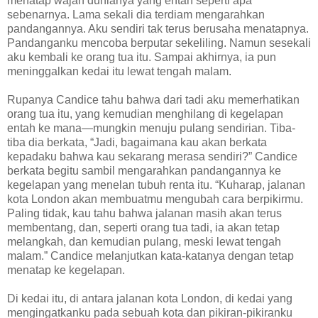
menatap wajah dunianya yang entah seperti apa
sebenarnya. Lama sekali dia terdiam mengarahkan
pandangannya. Aku sendiri tak terus berusaha menatapnya.
Pandanganku mencoba berputar sekeliling. Namun sesekali
aku kembali ke orang tua itu. Sampai akhirnya, ia pun
meninggalkan kedai itu lewat tengah malam.
Rupanya Candice tahu bahwa dari tadi aku memerhatikan
orang tua itu, yang kemudian menghilang di kegelapan
entah ke mana—mungkin menuju pulang sendirian. Tiba-
tiba dia berkata, “Jadi, bagaimana kau akan berkata
kepadaku bahwa kau sekarang merasa sendiri?” Candice
berkata begitu sambil mengarahkan pandangannya ke
kegelapan yang menelan tubuh renta itu. “Kuharap, jalanan
kota London akan membuatmu mengubah cara berpikirmu.
Paling tidak, kau tahu bahwa jalanan masih akan terus
membentang, dan, seperti orang tua tadi, ia akan tetap
melangkah, dan kemudian pulang, meski lewat tengah
malam.” Candice melanjutkan kata-katanya dengan tetap
menatap ke kegelapan.
Di kedai itu, di antara jalanan kota London, di kedai yang
mengingatkanku pada sebuah kota dan pikiran-pikiranku