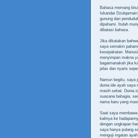
Bahasa memang bisa
Iskandar Dzulqarnain 
gunung dan penduduk
dipahami. Itulah mun
dibatasi bahasa.
Jika dikatakan bahwa
saya semakin paham b
kesepakatan. Manusi
menyimpan makna yan
bagaimanakah jika ka
jelas dan nyaris sep
Namun begitu, saya p
dunia ide ayah saya 
masih sehat. Dunia
suasana bahagia, s
nama baru yang masu
Saat saya membawa d
kalinya ke hadapann
dengan ungkapan haru
saya hanya pulang se
menguji ingatan ayah