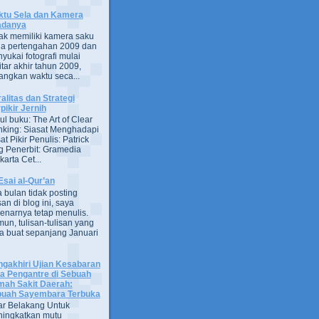
tu Sela dan Kamera
adanya
ak memiliki kamera saku
a pertengahan 2009 dan
yukai fotografi mulai
itar akhir tahun 2009,
ngkan waktu seca...
alitas dan Strategi
pikir Jernih
ul buku: The Art of Clear
nking: Siasat Menghadapi
at Pikir Penulis: Patrick
g Penerbit: Gramedia
arta Cet...
Esai al-Qur’an
 bulan tidak posting
san di blog ini, saya
enarnya tetap menulis.
un, tulisan-tulisan yang
a buat sepanjang Januari
gakhiri Ujian Kesabaran
a Pengantre di Sebuah
ah Sakit Daerah:
uah Sayembara Terbuka
ar Belakang Untuk
ingkatkan mutu