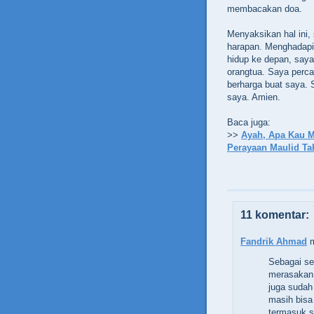
membacakan doa.
Menyaksikan hal ini,
harapan. Menghadapi
hidup ke depan, saya
orangtua. Saya perc
berharga buat saya.
saya. Amien.
Baca juga:
>>
Ayah, Apa Kau 
Perayaan Maulid Ta
11 komentar:
Fandrik Ahmad
m
Sebagai se
merasakan 
juga sudah
masih bis
termasuk s