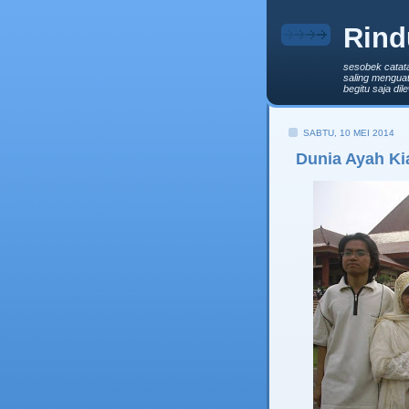
Rind
sesobek catat
saling menguat
begitu saja di
SABTU, 10 MEI 2014
Dunia Ayah K