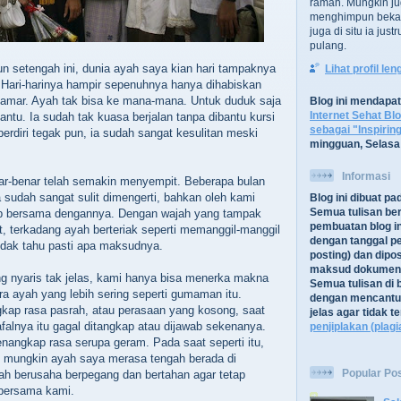
ramah. Mungkin ju
menghimpun bekal
juga di situ ia jus
pulang.
un setengah ini, dunia ayah saya kian hari tampaknya
Lihat profil le
Hari-harinya hampir sepenuhnya hanya dihabiskan
kamar. Ayah tak bisa ke mana-mana. Untuk duduk saja
Blog ini mendapa
Internet Sehat Bl
ntu. Ia sudah tak kuasa berjalan tanpa dibantu kursi
sebagai "Inspirin
erdiri tegak pun, ia sudah sangat kesulitan meski
mingguan, Selasa
Informasi
ar-benar telah semakin menyempit. Beberapa bulan
a sudah sangat sulit dimengerti, bahkan oleh kami
Blog ini dibuat p
Semua tulisan be
dup bersama dengannya. Dengan wajah yang tampak
pembuatan blog in
ut, terkadang ayah berteriak seperti memanggil-manggil
dengan tanggal pe
idak tahu pasti apa maksudnya.
posting) dan dipos
maksud dokument
g nyaris tak jelas, kami hanya bisa menerka makna
Semua tulisan di b
ra ayah yang lebih sering seperti gumaman itu.
dengan mencantu
ap rasa pasrah, atau perasaan yang kosong, saat
jelas agar tidak 
lafalnya itu gagal ditangkap atau dijawab sekenanya.
penjiplakan (plagi
angkap rasa serupa geram. Pada saat seperti itu,
mungkin ayah saya merasa tengah berada di
Popular Po
ah berusaha berpegang dan bertahan agar tetap
 bersama kami.