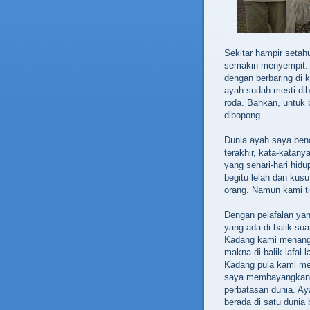
Sekitar hampir setah
semakin menyempit. 
dengan berbaring di 
ayah sudah mesti diba
roda. Bahkan, untuk b
dibopong.
Dunia ayah saya ben
terakhir, kata-katany
yang sehari-hari hi
begitu lelah dan kus
orang. Namun kami t
Dengan pelafalan yan
yang ada di balik sua
Kadang kami menangk
makna di balik lafal-
Kadang pula kami men
saya membayangkan 
perbatasan dunia. Ay
berada di satu dunia