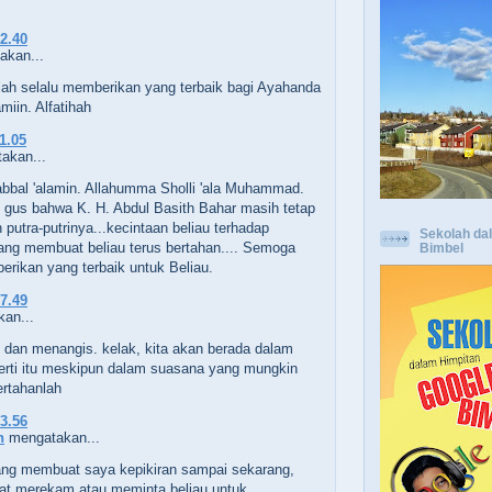
22.40
kan...
ah selalu memberikan yang terbaik bagi Ayahanda
amiin. Alfatihah
21.05
akan...
abbal 'alamin. Allahumma Sholli 'ala Muhammad.
 gus bahwa K. H. Abdul Basith Bahar masih tetap
putra-putrinya...kecintaan beliau terhadap
Sekolah da
ang membuat beliau terus bertahan.... Semoga
Bimbel
erikan yang terbaik untuk Beliau.
07.49
an...
u dan menangis. kelak, kita akan berada dalam
perti itu meskipun dalam suasana yang mungkin
ertahanlah
13.56
n
mengatakan...
ang membuat saya kepikiran sampai sekarang,
at merekam atau meminta beliau untuk