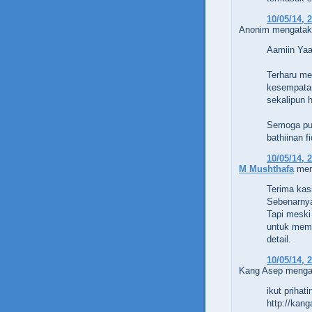
10/05/14, 
Anonim mengataka
Aamiin Yaa 
Terharu me
kesempatan
sekalipun 
Semoga put
bathiinan f
10/05/14, 
M Mushthafa
men
Terima kasi
Sebenarnya
Tapi meski
untuk memp
detail.
10/05/14, 
Kang Asep mengat
ikut prihat
http://kan