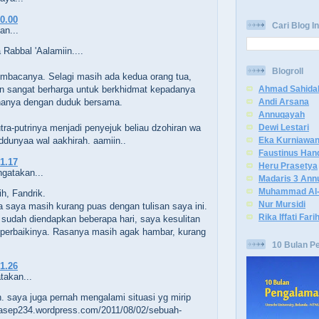
20.00
Cari Blog In
n...
Rabbal 'Aalamiin....
Blogroll
mbacanya. Selagi masih ada kedua orang tua,
 sangat berharga untuk berkhidmat kepadanya
Ahmad Sahida
hanya dengan duduk bersama.
Andi Arsana
Annuqayah
ra-putrinya menjadi penyejuk beliau dzohiran wa
Dewi Lestari
iddunyaa wal aakhirah. aamiin..
Eka Kurniawa
Faustinus Han
21.17
Heru Prasetya
gatakan...
Madaris 3 Ann
Muhammad Al-
h, Fandrik.
Nur Mursidi
 saya masih kurang puas dengan tulisan saya ini.
Rika Iffati Fari
 sudah diendapkan beberapa hari, saya kesulitan
erbaikinya. Rasanya masih agak hambar, kurang
10 Bulan P
21.26
akan...
in. saya juga pernah mengalami situasi yg mirip
gasep234.wordpress.com/2011/08/02/sebuah-