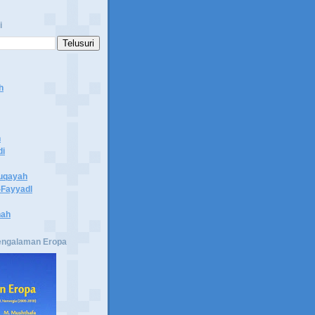
i
h
n
di
uqayah
Fayyadl
hah
engalaman Eropa