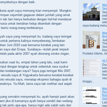
menyebutnya dengan baik.
Wak
Se
dunia ayah saya memang kian menyempit. Mungkin
Sej
yimpan sejumlah gagasan dalam jumlah yang amat
pad
men
 tak lain hanya berkaitan dengan hal-hal mendasar
sek
nusia untuk bertahan hidup ditambah dengan
saya kadang melua
berisi orang-orang terdekatnya.
Mor
Ber
yah saya yang menyempit itu, kadang saya teringat
Jud
 untuk pertama kalinya menyeberang Jembatan
Thi
han Juni 2010 saat bersama kerabat yang lain
Ses
 saya dari Eropa. Surabaya—itulah jarak terjauh
Kin
Pustaka Utama, Jak
elah pada akhir 2007 ayah diserang stroke ringan.
42 
akan saat itu, empat tahun yang lalu, saat kami
Dua
pul dengan lengkap untuk sebentuk rasa syukur
tuli
 dan kedatangan saya? Saya juga teringat Mei 2007,
seb
Nam
 wisuda saya di Yogyakarta bersama kerabat-kerabat
say
foto wisuda saya, menatap ekspresi bahagia ayah di
hingga...
-anaknya. Ya Allah, lama saya tak melihat raut wajah
.
Men
Par
Rum
 yang semakin menyempit itu, ayah hampir pasti akan
Seb
mi jika di kamarnya ayah hanya sendiri dan sedang
Lat
 tak perlu apa-apa, hanya ingin ada salah satu dari
men