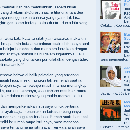
Sak
Pe
 menyatukan dan memisahkan, seperti kisah
Jud
yang direkam al-Qur'an, saat ia tiba di antara dua
Ked
nya menggunakan bahasa yang nyaris tak bisa
Aji
Ben
gkin gambaran tentang batas dunia—dunia kita yang
Cetakan: Keempat,
Bas
 makna kata-kata itu sifatnya manasuka, maka kini
Se
Ilu
etapa kata-kata atau bahasa tidak lebih hanya soal
Ra
a belajar berbahasa dan merekam kata-kata dengan
itu
g sifatnya manasuka itu dalam ingatannya. Lalu
bar
ta-kata yang dilontarkan pun dilafalkan dengan tidak
yang mengejutkan. B
erti manasuka?
Al-
Tir
ercaya bahwa di balik pelafalan yang terganggu,
KH 
masih hidup meski mungkin tak semeriah saat ia
Saj
sat
 ide ayah saya tampaknya masih mampu menangkap
men
edih, dan semacamnya, atau bahkan merekam nama-
Saqathi (w. 867), su
k ke dalam dunianya yang makin menyempit itu.
Mew
an memperkenalkan istri saya untuk pertama
Me
Jud
ya, ayah saya menunjukkan ketersambungannya
Wac
 dan sesenggukan tertahan. Pernah suatu hari saat
Tek
ndiri ke rumah tanpa istri saya, saya mencoba
Pen
 saya tentang nama istri saya. Ternyata ayah saya
Cetakan : Pertama,