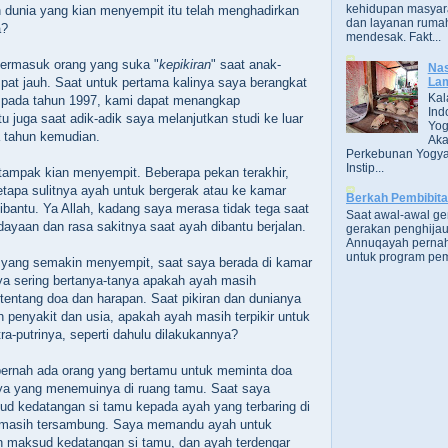
kehidupan masyara
 dunia yang kian menyempit itu telah menghadirkan
dan layanan rumah
a?
mendesak. Fakt...
ermasuk orang yang suka "
kepikiran
" saat anak-
Nas
Lam
pat jauh. Saat untuk pertama kalinya saya berangkat
Kal
a pada tahun 1997, kami dapat menangkap
Ind
 juga saat adik-adik saya melanjutkan studi ke luar
Yog
a tahun kemudian.
Aka
Perkebunan Yogya
Instip...
 tampak kian menyempit. Beberapa pekan terakhir,
tapa sulitnya ayah untuk bergerak atau ke kamar
Berkah Pembibit
bantu. Ya Allah, kadang saya merasa tidak tega saat
Saat awal-awal g
yaan dan rasa sakitnya saat ayah dibantu berjalan.
gerakan penghijau
Annuqayah perna
untuk program pem
a yang semakin menyempit, saat saya berada di kamar
a sering bertanya-tanya apakah ayah masih
entang doa dan harapan. Saat pikiran dan dunianya
h penyakit dan usia, apakah ayah masih terpikir untuk
a-putrinya, seperti dahulu dilakukannya?
 pernah ada orang yang bertamu untuk meminta doa
aya yang menemuinya di ruang tamu. Saat saya
 kedatangan si tamu kepada ayah yang terbaring di
 masih tersambung. Saya memandu ayah untuk
n maksud kedatangan si tamu, dan ayah terdengar