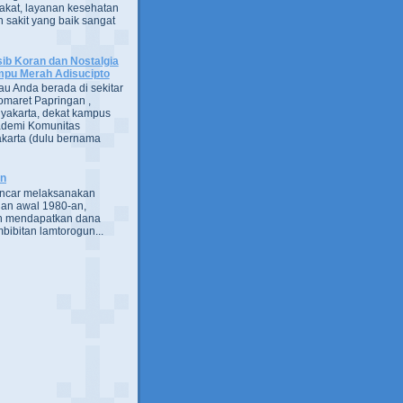
kat, layanan kesehatan
 sakit yang baik sangat
ib Koran dan Nostalgia
pu Merah Adisucipto
au Anda berada di sekitar
omaret Papringan ,
yakarta, dekat kampus
demi Komunitas
karta (dulu bernama
an
encar melaksanakan
an awal 1980-an,
h mendapatkan dana
bibitan lamtorogun...