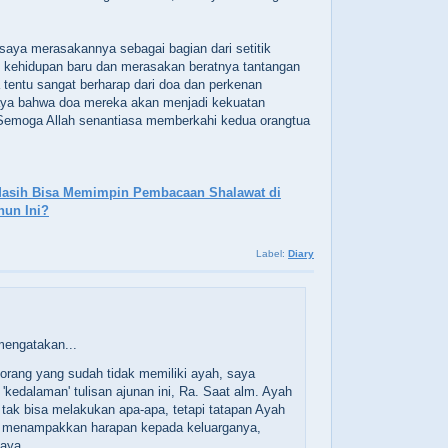
 saya merasakannya sebagai bagian dari setitik
 kehidupan baru dan merasakan beratnya tantangan
 tentu sangat berharap dari doa dan perkenan
aya bahwa doa mereka akan menjadi kekuatan
 Semoga Allah senantiasa memberkahi kedua orangtua
Masih Bisa Memimpin Pembacaan Shalawat di
hun Ini?
Label:
Diary
engatakan...
orang yang sudah tidak memiliki ayah, saya
'kedalaman' tulisan ajunan ini, Ra. Saat alm. Ayah
 tak bisa melakukan apa-apa, tetapi tatapan Ayah
a menampakkan harapan kepada keluarganya,
aya...