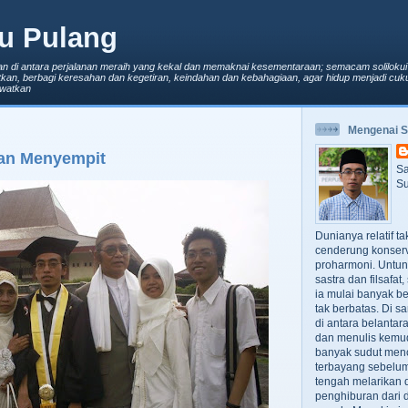
u Pulang
an di antara perjalanan meraih yang kekal dan memaknai kesementaraan; semacam solilokui
kan, berbagi keresahan dan kegetiran, keindahan dan kebahagiaan, agar hidup menjadi cuku
lewatkan
Mengenai 
ian Menyempit
Sa
Su
Dunianya relatif t
cenderung konserv
proharmoni. Untun
sastra dan filsafa
ia mulai banyak be
tak berbatas. Di s
di antara belanta
dan menulis kemu
banyak sudut men
terbayang sebelumn
tengah melarikan d
penghiburan dari 