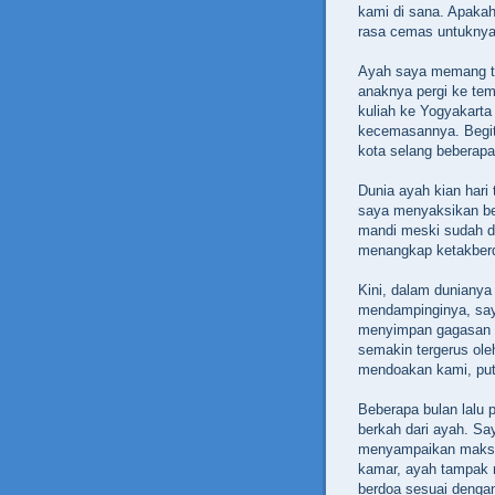
kami di sana. Apakah
rasa cemas untukny
Ayah saya memang t
anaknya pergi ke tem
kuliah ke Yogyakart
kecemasannya. Begitu
kota selang beberap
Dunia ayah kian hari
saya menyaksikan be
mandi meski sudah di
menangkap ketakberda
Kini, dalam duniany
mendampinginya, say
menyimpan gagasan t
semakin tergerus ole
mendoakan kami, putr
Beberapa bulan lalu
berkah dari ayah. S
menyampaikan maksud
kamar, ayah tampak
berdoa sesuai denga