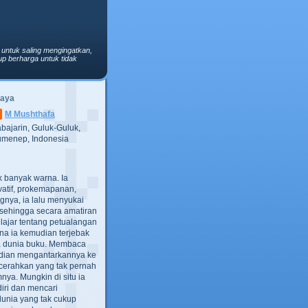
 untuk saling mengingatkan,
p berharga untuk tidak
Saya
M Mushthafa
bajarin, Guluk-Guluk,
menep, Indonesia
ak banyak warna. Ia
atif, prokemapanan,
gnya, ia lalu menyukai
t, sehingga secara amatiran
lajar tentang petualangan
ana ia kemudian terjebak
ra dunia buku. Membaca
dian mengantarkannya ke
cerahkan yang tak pernah
ya. Mungkin di situ ia
iri dan mencari
dunia yang tak cukup