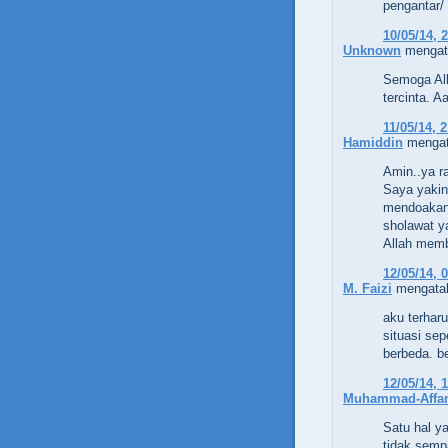
pengantar/
10/05/14, 
Unknown
mengata
Semoga All
tercinta. A
11/05/14, 
Hamiddin
mengat
Amin..ya r
Saya yakin
mendoakan 
sholawat y
Allah memb
12/05/14, 
M. Faizi
mengatak
aku terhar
situasi se
berbeda. b
12/05/14, 
Muhammad-Affa
Satu hal y
tidak semp