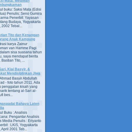
si Mata: Melawan
mbungkaman
ul buku: Saksi Mata (Edisi
ua) Penulis: Seno Gumira
darma Penerbit: Yayasan
tang Budaya, Yogyakarta
 2002 Tebal...
tian Tito dan Kenangan
orang Anak Kampung
strasi karya Zainur
hman van Hamme Pagi
, dalam sisa suasana tahun
u, saya mendapat berita
astian Tito, ...
Sari, Kiai Basyir, &
akat Mendisiplinkan Jiwa
Ahmad Basyir Abdullah
jad - foto tahun 2011. Ada
u penggalan kisah yang
arik tentang al-Sari al-
fi bes...
aspadai Bahaya Laten
dia
ul Buku : Analisis
ana: Pengantar Analisis
s Media Penulis : Eriyanto
erbit : LKiS, Yogyakarta
 April 2001 Teb...