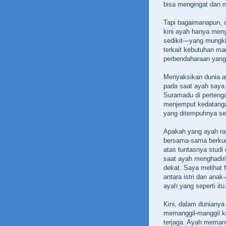
bisa mengingat dan 
Tapi bagaimanapun, 
kini ayah hanya men
sedikit—yang mungkin
terkait kebutuhan ma
perbendaharaan yang 
Menyaksikan dunia a
pada saat ayah saya
Suramadu di pertenga
menjemput kedatangan
yang ditempuhnya set
Apakah yang ayah ras
bersama-sama berkum
atas tuntasnya studi
saat ayah menghadiri
dekat. Saya melihat 
antara istri dan anak
ayah yang seperti itu
Kini, dalam dunianya
memanggil-manggil ka
terjaga. Ayah memang