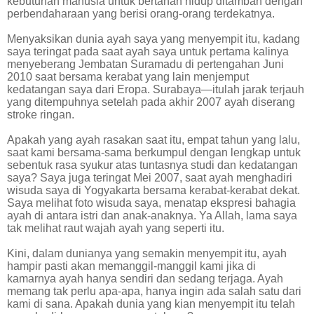
kebutuhan manusia untuk bertahan hidup ditambah dengan
perbendaharaan yang berisi orang-orang terdekatnya.
Menyaksikan dunia ayah saya yang menyempit itu, kadang
saya teringat pada saat ayah saya untuk pertama kalinya
menyeberang Jembatan Suramadu di pertengahan Juni
2010 saat bersama kerabat yang lain menjemput
kedatangan saya dari Eropa. Surabaya—itulah jarak terjauh
yang ditempuhnya setelah pada akhir 2007 ayah diserang
stroke ringan.
Apakah yang ayah rasakan saat itu, empat tahun yang lalu,
saat kami bersama-sama berkumpul dengan lengkap untuk
sebentuk rasa syukur atas tuntasnya studi dan kedatangan
saya? Saya juga teringat Mei 2007, saat ayah menghadiri
wisuda saya di Yogyakarta bersama kerabat-kerabat dekat.
Saya melihat foto wisuda saya, menatap ekspresi bahagia
ayah di antara istri dan anak-anaknya. Ya Allah, lama saya
tak melihat raut wajah ayah yang seperti itu.
Kini, dalam dunianya yang semakin menyempit itu, ayah
hampir pasti akan memanggil-manggil kami jika di
kamarnya ayah hanya sendiri dan sedang terjaga. Ayah
memang tak perlu apa-apa, hanya ingin ada salah satu dari
kami di sana. Apakah dunia yang kian menyempit itu telah