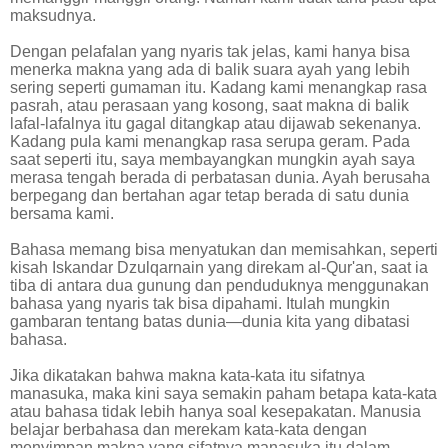
maksudnya.
Dengan pelafalan yang nyaris tak jelas, kami hanya bisa
menerka makna yang ada di balik suara ayah yang lebih
sering seperti gumaman itu. Kadang kami menangkap rasa
pasrah, atau perasaan yang kosong, saat makna di balik
lafal-lafalnya itu gagal ditangkap atau dijawab sekenanya.
Kadang pula kami menangkap rasa serupa geram. Pada
saat seperti itu, saya membayangkan mungkin ayah saya
merasa tengah berada di perbatasan dunia. Ayah berusaha
berpegang dan bertahan agar tetap berada di satu dunia
bersama kami.
Bahasa memang bisa menyatukan dan memisahkan, seperti
kisah Iskandar Dzulqarnain yang direkam al-Qur'an, saat ia
tiba di antara dua gunung dan penduduknya menggunakan
bahasa yang nyaris tak bisa dipahami. Itulah mungkin
gambaran tentang batas dunia—dunia kita yang dibatasi
bahasa.
Jika dikatakan bahwa makna kata-kata itu sifatnya
manasuka, maka kini saya semakin paham betapa kata-kata
atau bahasa tidak lebih hanya soal kesepakatan. Manusia
belajar berbahasa dan merekam kata-kata dengan
menyimpan makna yang sifatnya manasuka itu dalam