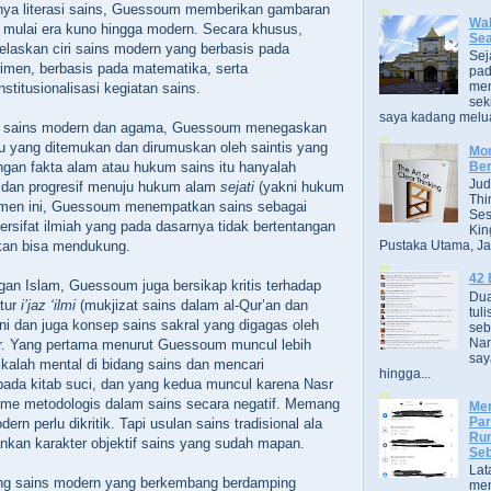
nya literasi sains, Guessoum memberikan gambaran
Wak
s mulai era kuno hingga modern. Secara khusus,
Se
laskan ciri sains modern yang berbasis pada
Sej
imen, berbasis pada matematika, serta
pad
men
nstitusionalisasi kegiatan sains.
sek
saya kadang melua
 sains modern dan agama, Guessoum menegaskan
u yang ditemukan dan dirumuskan oleh saintis yang
Mor
Ber
gan fakta alam atau hukum sains itu hanyalah
Jud
 dan progresif menuju hukum alam
sejati
(yakni hukum
Thi
men ini, Guessoum menempatkan sains sebagai
Ses
ersifat ilmiah yang pada dasarnya tidak bertentangan
Kin
Pustaka Utama, Jak
an bisa mendukung.
42 
an Islam, Guessoum juga bersikap kritis terhadap
Dua
atur
i’jaz ‘ilmi
(mukjizat sains dalam al-Qur’an dan
tuli
ni dan juga konsep sains sakral yang digagas oleh
seb
Nam
. Yang pertama menurut Guessoum muncul lebih
say
alah mental di bidang sains dan mencari
hingga...
pada kitab suci, dan yang kedua muncul karena Nasr
me metodologis dalam sains secara negatif. Memang
Men
Par
ern perlu dikritik. Tapi usulan sains tradisional ala
Rum
nkan karakter objektif sains yang sudah mapan.
Seb
Lat
 sains modern yang berkembang berdamping
men