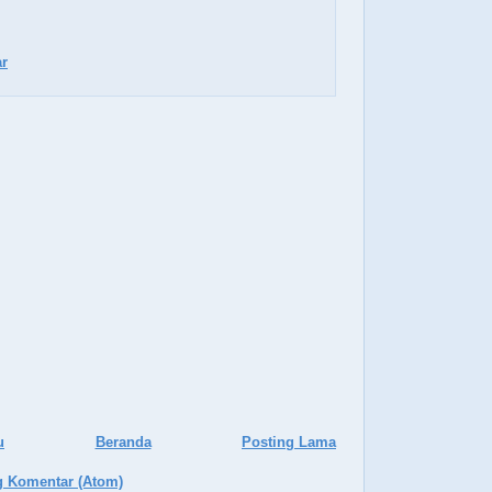
r
u
Beranda
Posting Lama
g Komentar (Atom)