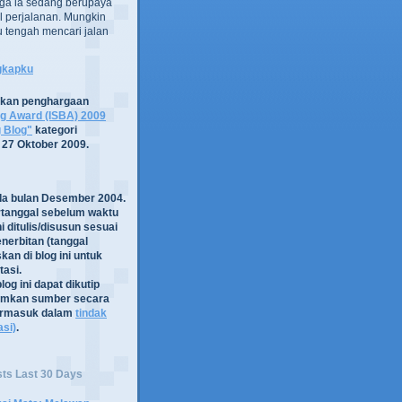
ga ia sedang berupaya
 perjalanan. Mungkin
tru tengah mencari jalan
ngkapku
tkan penghargaan
og Award (ISBA) 2009
g Blog"
kategori
 27 Oktober 2009.
ada bulan Desember 2004.
rtanggal sebelum waktu
i ditulis/disusun sesuai
nerbitan (tanggal
kan di blog ini untuk
asi.
log ini dapat dikutip
mkan sumber secara
termasuk dalam
tindak
asi)
.
sts Last 30 Days