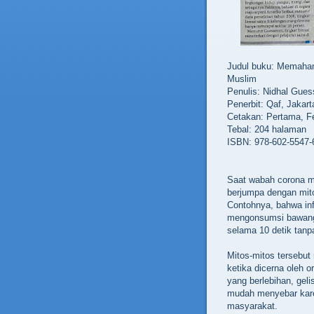
Judul buku: Memaha
Muslim
Penulis: Nidhal Gue
Penerbit: Qaf, Jakart
Cetakan: Pertama, Fe
Tebal: 204 halaman
ISBN: 978-602-5547-
Saat wabah corona mer
berjumpa dengan mito
Contohnya, bahwa in
mengonsumsi bawang 
selama 10 detik tanpa
Mitos-mitos tersebut
ketika dicerna oleh 
yang berlebihan, gel
mudah menyebar karen
masyarakat.