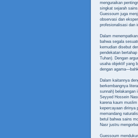
menguraikan penting
singkat sejarah sain
Guessoum juga menje
observasi dan eksper
profesionalisasi dan i
Dalam menempatkan
bahwa segala sesuat
kemudian disebut den
pendekatan bertahap
Tuhan). Dengan argu
usaha objektif yang b
dengan agama—bahk
Dalam kaitannya deng
berkembangnya liter
sunnah) belakangan i
Seyyed Hossein Nasr
karena kaum muslim k
kepercayaan dirinya 
memandang naturalis
betul bahwa sains mod
Nasr justru mengorba
Guessoum mendukung