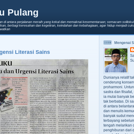
u Pulang
an di antara perjalanan meraih yang kekal dan memaknai kesementaraan; semacam solilokui
kan, berbagi keresahan dan kegetiran, keindahan dan kebahagiaan, agar hidup menjadi cuku
lewatkan
Mengenai 
ensi Literasi Sains
Sa
Su
Dunianya relatif t
cenderung konserv
proharmoni. Untun
sastra dan filsafa
ia mulai banyak be
tak berbatas. Di s
di antara belanta
dan menulis kemu
banyak sudut men
terbayang sebelumn
tengah melarikan d
penghiburan dari 