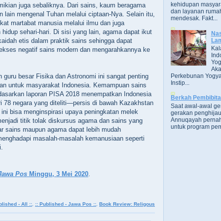
kehidupan masyara
ian juga sebaliknya. Dari sains, kaum beragama
dan layanan rumah
 lain mengenal Tuhan melalui ciptaan-Nya. Selain itu,
mendesak. Fakt...
at martabat manusia melalui ilmu dan juga
idup sehari-hari. Di sisi yang lain, agama dapat ikut
Nas
Lam
idah etis dalam praktik sains sehingga dapat
Kal
kses negatif sains modern dan mengarahkannya ke
Ind
Yog
Aka
Perkebunan Yogya
h guru besar Fisika dan Astronomi ini sangat penting
Instip...
an untuk masyarakat Indonesia. Kemampuan sains
erdasarkan laporan PISA 2018 menempatkan Indonesia
Berkah Pembibit
ri 78 negara yang diteliti—persis di bawah Kazakhstan
Saat awal-awal g
 ini bisa menginspirasi upaya peningkatan melek
gerakan penghijau
Annuqayah perna
enjadi titik tolak diskursus agama dan sains yang
untuk program pem
gar sains maupun agama dapat lebih mudah
 menghadapi masalah-masalah kemanusiaan seperti
i.
Jawa Pos
Minggu, 3 Mei 2020
.
blished - All ::
,
:: Published - Jawa Pos ::
,
Book Review: Religous