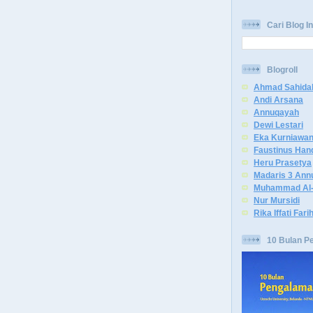
Cari Blog In
Blogroll
Ahmad Sahida
Andi Arsana
Annuqayah
Dewi Lestari
Eka Kurniawa
Faustinus Han
Heru Prasetya
Madaris 3 Ann
Muhammad Al-
Nur Mursidi
Rika Iffati Fari
10 Bulan P