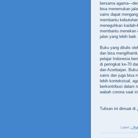
bersama agama—demik
bisa menemukan jalan
sains dapat mengangk
membantu kebutuhan h
meneguhkan kaidah-ka
membantu menekan e
jalan yang lebih baik.
Buku yang ditulis ole
dan bisa mengilhamk
pelajar Indonesia b
di peringkat ke-70 da
dan Azerbaijan. Buku
sains dan juga bisa m
lebih kontekstual, a
berkontribusi dalam
wabah corona saat in
Tulisan ini dimuat di
Label:
:: Pu