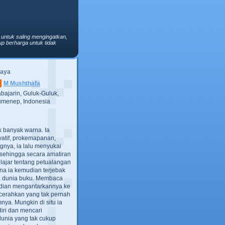
 untuk saling mengingatkan,
p berharga untuk tidak
Saya
M Mushthafa
bajarin, Guluk-Guluk,
menep, Indonesia
ak banyak warna. Ia
atif, prokemapanan,
gnya, ia lalu menyukai
t, sehingga secara amatiran
lajar tentang petualangan
ana ia kemudian terjebak
ra dunia buku. Membaca
dian mengantarkannya ke
cerahkan yang tak pernah
ya. Mungkin di situ ia
iri dan mencari
dunia yang tak cukup