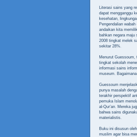
Literasi sains yang 
dapat mengganggu keb
kesehatan, lingkunga
Pengendalian wabah c
andaikan kita memili
bahkan negara maju s
2008 tingkat melek 
sekitar 28%.
Menurut Guessoum, tin
tingkat sekolah mene
informasi sains inform
museum. Bagaimana d
Guessoum menjelaska
punya masalah denga
terakhir perspektif 
pemuka Islam menolak
al-Qur’an. Mereka ju
bahwa sains digunak
materialistis.
Buku ini disusun ol
muslim agar bisa me