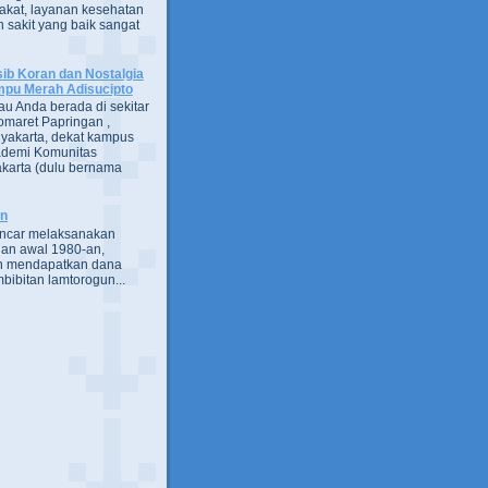
kat, layanan kesehatan
 sakit yang baik sangat
ib Koran dan Nostalgia
pu Merah Adisucipto
au Anda berada di sekitar
omaret Papringan ,
yakarta, dekat kampus
demi Komunitas
karta (dulu bernama
an
encar melaksanakan
an awal 1980-an,
h mendapatkan dana
bibitan lamtorogun...