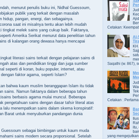
Sak
Pe
rendah, menurut penulis buku ini, Nidhal Guessoum,
Jud
ijakan publik yang terkait dengan masalah
Ked
n hidup, pangan, energi, dan sebagainya.
Aji
Ben
orona saat ini misalnya tentu akan lebih mudah
Cetakan: Keempat,
ki tingkat melek sains yang cukup baik. Faktanya,
eperti Amerika Serikat menurut data penelitian tahun
Al-
sains di kalangan orang dewasa hanya mencapai
Tir
KH 
Saj
sat
gkat literasi sains terkait dengan pelajaran sains di
men
ngah atas dan pendidikan tinggi dan juga sumber
Saqathi (w. 867), su
al seperti di koran, buku populer, internet, atau
Mew
engan faktor agama, seperti Islam?
Me
Jud
n bahwa kaum muslim beranggapan Islam itu tidak
Wac
Tek
n sains. Namun faktanya dalam beberapa tahun
Pen
antisains berbasis agama mulai muncul. Beberapa
Cetakan : Pertama,
 pengetahuan sains dengan dasar tafsir literal atas
ga lalu menempatkan sains dalam skema konspiratif:
Bas
an Barat untuk menyuburkan pandangan dunia
Se
Ilu
Ra
itu
eh Guessoum sebagai bimbingan untuk kaum muda
bar
mahami sains modern secara proporsional. Setelah
yang mengejutkan. B