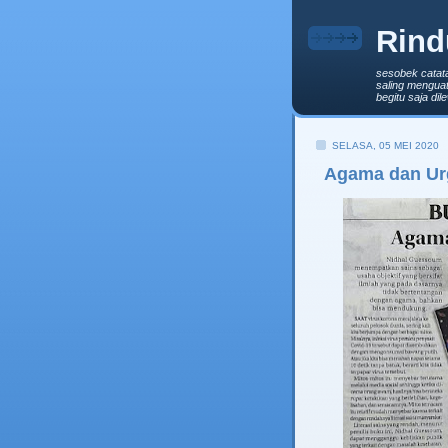
Rind
sesobek catat
saling menguat
begitu saja di
SELASA, 05 MEI 2020
Agama dan Urg