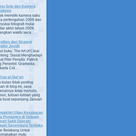
tu Sela dan Kamera
adanya
ak memiliki kamera saku
a pertengahan 2009 dan
yukai fotografi mulai
itar akhir tahun 2009,
ngkan waktu seca...
alitas dan Strategi
pikir Jernih
ul buku: The Art of Clear
nking: Siasat Menghadapi
at Pikir Penulis: Patrick
g Penerbit: Gramedia
arta Cet...
Esai al-Qur’an
 bulan tidak posting
san di blog ini, saya
enarnya tetap menulis.
un, tulisan-tulisan yang
a buat sepanjang Januari
gakhiri Ujian Kesabaran
a Pengantre di Sebuah
ah Sakit Daerah:
uah Sayembara Terbuka
ar Belakang Untuk
ingkatkan mutu