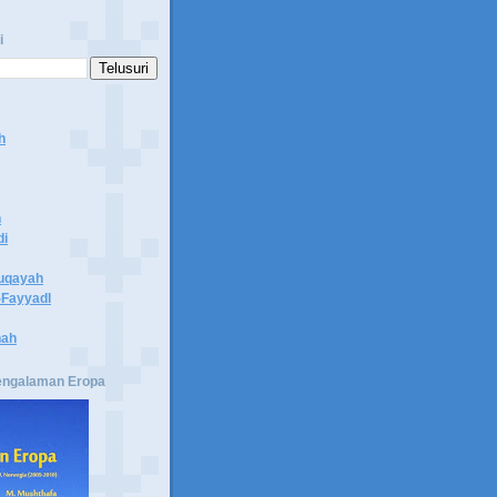
i
h
n
di
uqayah
Fayyadl
hah
engalaman Eropa