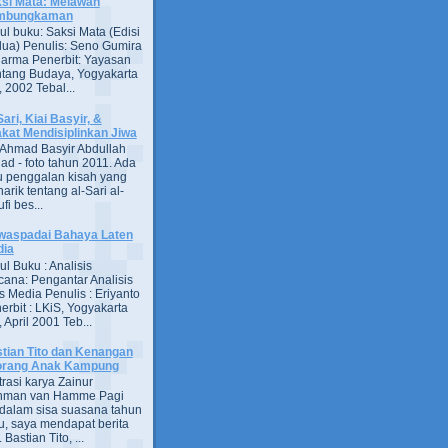
si Mata: Melawan
mbungkaman
ul buku: Saksi Mata (Edisi
ua) Penulis: Seno Gumira
darma Penerbit: Yayasan
tang Budaya, Yogyakarta
 2002 Tebal...
Sari, Kiai Basyir, &
akat Mendisiplinkan Jiwa
Ahmad Basyir Abdullah
jad - foto tahun 2011. Ada
u penggalan kisah yang
arik tentang al-Sari al-
fi bes...
aspadai Bahaya Laten
dia
ul Buku : Analisis
ana: Pengantar Analisis
s Media Penulis : Eriyanto
erbit : LKiS, Yogyakarta
 April 2001 Teb...
tian Tito dan Kenangan
orang Anak Kampung
strasi karya Zainur
hman van Hamme Pagi
, dalam sisa suasana tahun
u, saya mendapat berita
astian Tito, ...