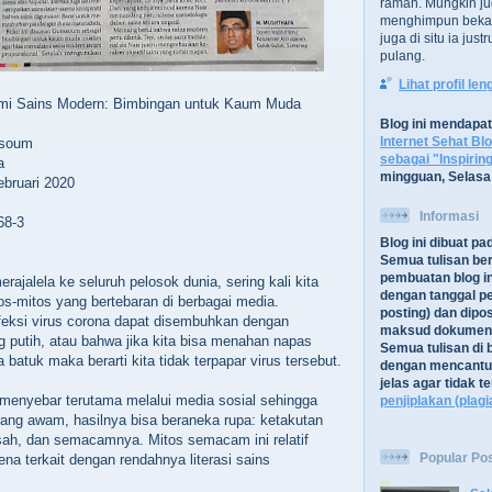
ramah. Mungkin ju
menghimpun bekal
juga di situ ia jus
pulang.
Lihat profil le
mi Sains Modern: Bimbingan untuk Kaum Muda
Blog ini mendapa
Internet Sehat Bl
ssoum
sebagai "Inspirin
a
mingguan, Selasa
bruari 2020
Informasi
68-3
Blog ini dibuat p
Semua tulisan be
pembuatan blog in
ajalela ke seluruh pelosok dunia, sering kali kita
dengan tanggal pe
s-mitos yang bertebaran di berbagai media.
posting) dan dipos
feksi virus corona dapat disembuhkan dengan
maksud dokument
putih, atau bahwa jika kita bisa menahan napas
Semua tulisan di b
 batuk maka berarti kita tidak terpapar virus tersebut.
dengan mencantu
jelas agar tidak 
 menyebar terutama melalui media sosial sehingga
penjiplakan (plagi
orang awam, hasilnya bisa beraneka rupa: ketakutan
isah, dan semacamnya. Mitos semacam ini relatif
Popular Po
a terkait dengan rendahnya literasi sains