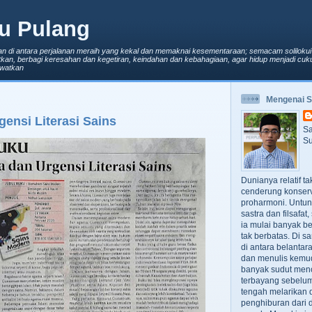
u Pulang
an di antara perjalanan meraih yang kekal dan memaknai kesementaraan; semacam solilokui
kan, berbagi keresahan dan kegetiran, keindahan dan kebahagiaan, agar hidup menjadi cuku
lewatkan
Mengenai 
ensi Literasi Sains
Sa
Su
Dunianya relatif t
cenderung konserv
proharmoni. Untun
sastra dan filsafa
ia mulai banyak be
tak berbatas. Di s
di antara belanta
dan menulis kemu
banyak sudut men
terbayang sebelumn
tengah melarikan d
penghiburan dari 