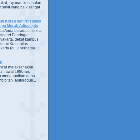
kat, layanan kesehatan
 sakit yang baik sangat
ib Koran dan Nostalgia
pu Merah Adisucipto
au Anda berada di sekitar
omaret Papringan ,
yakarta, dekat kampus
demi Komunitas
karta (dulu bernama
an
encar melaksanakan
an awal 1980-an,
h mendapatkan dana
bibitan lamtorogun...