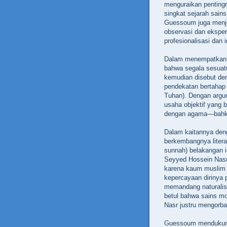
menguraikan penting
singkat sejarah sain
Guessoum juga menje
observasi dan eksper
profesionalisasi dan i
Dalam menempatkan
bahwa segala sesuat
kemudian disebut den
pendekatan bertahap
Tuhan). Dengan argu
usaha objektif yang b
dengan agama—bahk
Dalam kaitannya deng
berkembangnya liter
sunnah) belakangan i
Seyyed Hossein Nasr
karena kaum muslim k
kepercayaan dirinya 
memandang naturalis
betul bahwa sains mod
Nasr justru mengorba
Guessoum mendukung