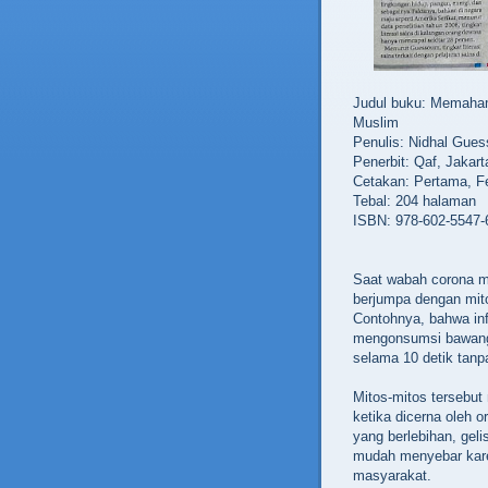
Judul buku: Memaha
Muslim
Penulis: Nidhal Gue
Penerbit: Qaf, Jakart
Cetakan: Pertama, Fe
Tebal: 204 halaman
ISBN: 978-602-5547-
Saat wabah corona mer
berjumpa dengan mito
Contohnya, bahwa in
mengonsumsi bawang 
selama 10 detik tanpa
Mitos-mitos tersebut
ketika dicerna oleh 
yang berlebihan, gel
mudah menyebar karen
masyarakat.