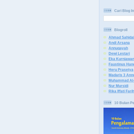
Cari Blog In
Blogroll
Ahmad Sahida
Andi Arsana
Annuqayah
Dewi Lestari
Eka Kurniawa
Faustinus Han
Heru Prasetya
Madaris 3 Ann
Muhammad Al-
Nur Mursidi
Rika Iffati Fari
10 Bulan P