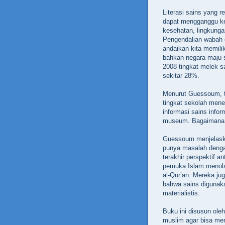
Literasi sains yang 
dapat mengganggu keb
kesehatan, lingkunga
Pengendalian wabah c
andaikan kita memili
bahkan negara maju s
2008 tingkat melek 
sekitar 28%.
Menurut Guessoum, tin
tingkat sekolah mene
informasi sains inform
museum. Bagaimana d
Guessoum menjelaska
punya masalah denga
terakhir perspektif 
pemuka Islam menolak
al-Qur’an. Mereka ju
bahwa sains digunak
materialistis.
Buku ini disusun ol
muslim agar bisa me