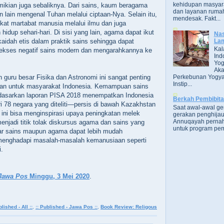
kehidupan masyara
ian juga sebaliknya. Dari sains, kaum beragama
dan layanan rumah
 lain mengenal Tuhan melalui ciptaan-Nya. Selain itu,
mendesak. Fakt...
at martabat manusia melalui ilmu dan juga
idup sehari-hari. Di sisi yang lain, agama dapat ikut
Nas
Lam
idah etis dalam praktik sains sehingga dapat
Kal
kses negatif sains modern dan mengarahkannya ke
Ind
Yog
Aka
Perkebunan Yogya
h guru besar Fisika dan Astronomi ini sangat penting
Instip...
an untuk masyarakat Indonesia. Kemampuan sains
erdasarkan laporan PISA 2018 menempatkan Indonesia
Berkah Pembibit
ri 78 negara yang diteliti—persis di bawah Kazakhstan
Saat awal-awal g
 ini bisa menginspirasi upaya peningkatan melek
gerakan penghijau
Annuqayah perna
enjadi titik tolak diskursus agama dan sains yang
untuk program pem
gar sains maupun agama dapat lebih mudah
 menghadapi masalah-masalah kemanusiaan seperti
i.
Jawa Pos
Minggu, 3 Mei 2020
.
blished - All ::
,
:: Published - Jawa Pos ::
,
Book Review: Religous