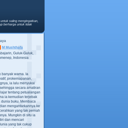
 untuk saling mengingatkan,
p berharga untuk tidak
Saya
M Mushthafa
bajarin, Guluk-Guluk,
menep, Indonesia
ak banyak warna. Ia
atif, prokemapanan,
gnya, ia lalu menyukai
t, sehingga secara amatiran
lajar tentang petualangan
ana ia kemudian terjebak
ra dunia buku. Membaca
dian mengantarkannya ke
cerahkan yang tak pernah
ya. Mungkin di situ ia
iri dan mencari
dunia yang tak cukup