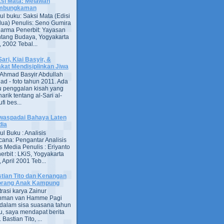
si Mata: Melawan
mbungkaman
ul buku: Saksi Mata (Edisi
ua) Penulis: Seno Gumira
darma Penerbit: Yayasan
tang Budaya, Yogyakarta
 2002 Tebal...
Sari, Kiai Basyir, &
akat Mendisiplinkan Jiwa
Ahmad Basyir Abdullah
jad - foto tahun 2011. Ada
u penggalan kisah yang
arik tentang al-Sari al-
fi bes...
aspadai Bahaya Laten
dia
ul Buku : Analisis
ana: Pengantar Analisis
s Media Penulis : Eriyanto
erbit : LKiS, Yogyakarta
 April 2001 Teb...
tian Tito dan Kenangan
orang Anak Kampung
strasi karya Zainur
hman van Hamme Pagi
, dalam sisa suasana tahun
u, saya mendapat berita
astian Tito, ...