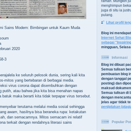
ramah. Mungkin ju
menghimpun bekal
juga di situ ia jus
pulang.
Lihat profil le
mi Sains Modern: Bimbingan untuk Kaum Muda
Blog ini mendapa
Internet Sehat Bl
ssoum
sebagai "Inspirin
a
mingguan, Selasa
bruari 2020
Informasi
68-3
Blog ini dibuat p
Semua tulisan be
pembuatan blog in
ajalela ke seluruh pelosok dunia, sering kali kita
dengan tanggal pe
s-mitos yang bertebaran di berbagai media.
posting) dan dipos
feksi virus corona dapat disembuhkan dengan
maksud dokument
putih, atau bahwa jika kita bisa menahan napas
Semua tulisan di b
 batuk maka berarti kita tidak terpapar virus tersebut.
dengan mencantu
jelas agar tidak 
 menyebar terutama melalui media sosial sehingga
penjiplakan (plagi
orang awam, hasilnya bisa beraneka rupa: ketakutan
isah, dan semacamnya. Mitos semacam ini relatif
Popular Po
a terkait dengan rendahnya literasi sains