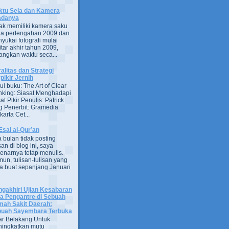
tu Sela dan Kamera
adanya
ak memiliki kamera saku
a pertengahan 2009 dan
yukai fotografi mulai
itar akhir tahun 2009,
ngkan waktu seca...
alitas dan Strategi
pikir Jernih
ul buku: The Art of Clear
nking: Siasat Menghadapi
at Pikir Penulis: Patrick
g Penerbit: Gramedia
arta Cet...
Esai al-Qur’an
 bulan tidak posting
san di blog ini, saya
enarnya tetap menulis.
un, tulisan-tulisan yang
a buat sepanjang Januari
gakhiri Ujian Kesabaran
a Pengantre di Sebuah
ah Sakit Daerah:
uah Sayembara Terbuka
ar Belakang Untuk
ingkatkan mutu