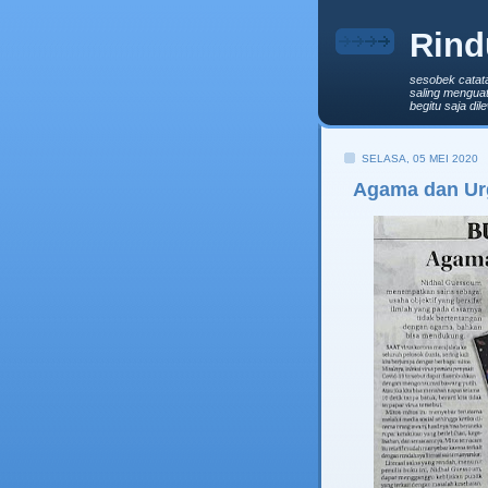
Rind
sesobek catat
saling menguat
begitu saja di
SELASA, 05 MEI 2020
Agama dan Urg