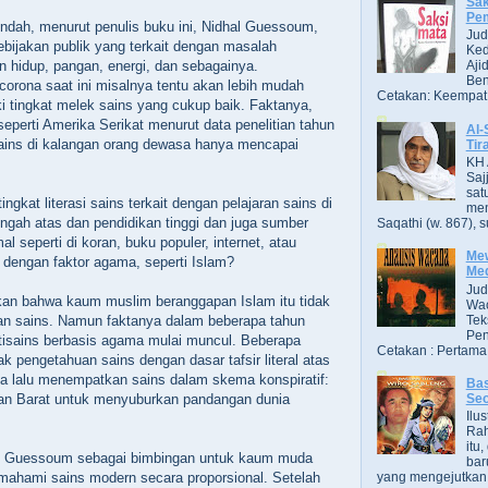
Sak
Pe
rendah, menurut penulis buku ini, Nidhal Guessoum,
Jud
ijakan publik yang terkait dengan masalah
Ked
n hidup, pangan, energi, dan sebagainya.
Aji
Ben
orona saat ini misalnya tentu akan lebih mudah
Cetakan: Keempat,
ki tingkat melek sains yang cukup baik. Faktanya,
eperti Amerika Serikat menurut data penelitian tahun
Al-
sains di kalangan orang dewasa hanya mencapai
Tir
KH 
Saj
sat
gkat literasi sains terkait dengan pelajaran sains di
men
ngah atas dan pendidikan tinggi dan juga sumber
Saqathi (w. 867), su
al seperti di koran, buku populer, internet, atau
Mew
engan faktor agama, seperti Islam?
Me
Jud
n bahwa kaum muslim beranggapan Islam itu tidak
Wac
Tek
n sains. Namun faktanya dalam beberapa tahun
Pen
antisains berbasis agama mulai muncul. Beberapa
Cetakan : Pertama,
 pengetahuan sains dengan dasar tafsir literal atas
ga lalu menempatkan sains dalam skema konspiratif:
Bas
an Barat untuk menyuburkan pandangan dunia
Se
Ilu
Ra
itu
eh Guessoum sebagai bimbingan untuk kaum muda
bar
mahami sains modern secara proporsional. Setelah
yang mengejutkan. B