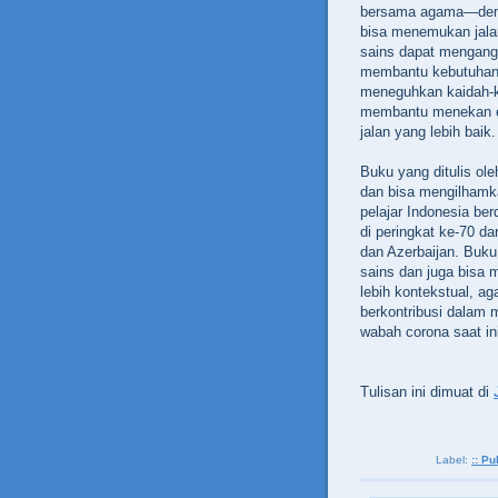
bersama agama—demik
bisa menemukan jalan
sains dapat mengangk
membantu kebutuhan h
meneguhkan kaidah-ka
membantu menekan e
jalan yang lebih baik.
Buku yang ditulis ole
dan bisa mengilhamk
pelajar Indonesia b
di peringkat ke-70 da
dan Azerbaijan. Buku
sains dan juga bisa m
lebih kontekstual, a
berkontribusi dalam
wabah corona saat in
Tulisan ini dimuat di
Label:
:: Pu