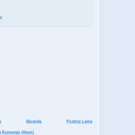
r
u
Beranda
Posting Lama
g Komentar (Atom)