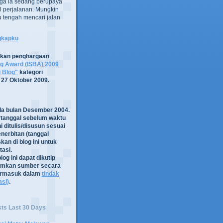
ga ia sedang berupaya
 perjalanan. Mungkin
tru tengah mencari jalan
ngkapku
tkan penghargaan
og Award (ISBA) 2009
g Blog"
kategori
 27 Oktober 2009.
ada bulan Desember 2004.
rtanggal sebelum waktu
i ditulis/disusun sesuai
nerbitan (tanggal
kan di blog ini untuk
asi.
log ini dapat dikutip
mkan sumber secara
termasuk dalam
tindak
asi)
.
sts Last 30 Days