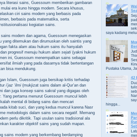
nya literasi sains, Guessoum memberikan gambaran
Wak
s mulai era kuno hingga modern. Secara khusus,
Se
laskan ciri sains modern yang berbasis pada
Sej
imen, berbasis pada matematika, serta
pad
men
nstitusionalisasi kegiatan sains.
sek
saya kadang melua
 sains modern dan agama, Guessoum menegaskan
u yang ditemukan dan dirumuskan oleh saintis yang
Mor
Ber
gan fakta alam atau hukum sains itu hanyalah
Jud
 dan progresif menuju hukum alam
sejati
(yakni hukum
Thi
men ini, Guessoum menempatkan sains sebagai
Ses
ersifat ilmiah yang pada dasarnya tidak bertentangan
Kin
Pustaka Utama, Jak
an bisa mendukung.
42 
an Islam, Guessoum juga bersikap kritis terhadap
Dua
atur
i’jaz ‘ilmi
(mukjizat sains dalam al-Qur’an dan
tuli
ni dan juga konsep sains sakral yang digagas oleh
seb
Nam
. Yang pertama menurut Guessoum muncul lebih
say
alah mental di bidang sains dan mencari
hingga...
pada kitab suci, dan yang kedua muncul karena Nasr
me metodologis dalam sains secara negatif. Memang
Men
Par
ern perlu dikritik. Tapi usulan sains tradisional ala
Rum
nkan karakter objektif sains yang sudah mapan.
Seb
Lat
 sains modern yang berkembang berdamping
men