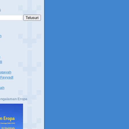
i
h
n
di
uqayah
Fayyadl
hah
engalaman Eropa