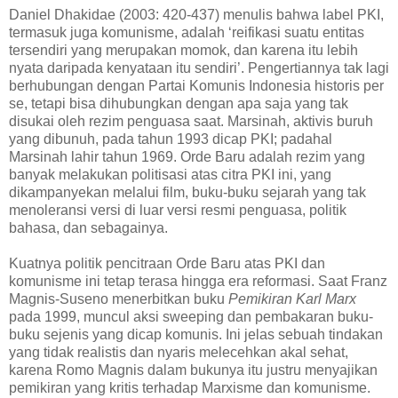
Daniel Dhakidae (2003: 420-437) menulis bahwa label PKI,
termasuk juga komunisme, adalah ‘reifikasi suatu entitas
tersendiri yang merupakan momok, dan karena itu lebih
nyata daripada kenyataan itu sendiri’. Pengertiannya tak lagi
berhubungan dengan Partai Komunis Indonesia historis per
se, tetapi bisa dihubungkan dengan apa saja yang tak
disukai oleh rezim penguasa saat. Marsinah, aktivis buruh
yang dibunuh, pada tahun 1993 dicap PKI; padahal
Marsinah lahir tahun 1969. Orde Baru adalah rezim yang
banyak melakukan politisasi atas citra PKI ini, yang
dikampanyekan melalui film, buku-buku sejarah yang tak
menoleransi versi di luar versi resmi penguasa, politik
bahasa, dan sebagainya.
Kuatnya politik pencitraan Orde Baru atas PKI dan
komunisme ini tetap terasa hingga era reformasi. Saat Franz
Magnis-Suseno menerbitkan buku
Pemikiran Karl Marx
pada 1999, muncul aksi sweeping dan pembakaran buku-
buku sejenis yang dicap komunis. Ini jelas sebuah tindakan
yang tidak realistis dan nyaris melecehkan akal sehat,
karena Romo Magnis dalam bukunya itu justru menyajikan
pemikiran yang kritis terhadap Marxisme dan komunisme.