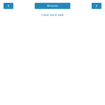
‹
›
Beranda
Lihat versi web