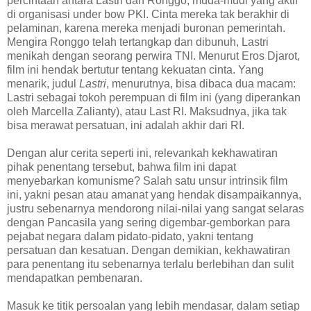
percintaan antara Lastri dan Ronggo, muda-mudi yang aktif
di organisasi under bow PKI. Cinta mereka tak berakhir di
pelaminan, karena mereka menjadi buronan pemerintah.
Mengira Ronggo telah tertangkap dan dibunuh, Lastri
menikah dengan seorang perwira TNI. Menurut Eros Djarot,
film ini hendak bertutur tentang kekuatan cinta. Yang
menarik, judul
Lastri
, menurutnya, bisa dibaca dua macam:
Lastri sebagai tokoh perempuan di film ini (yang diperankan
oleh Marcella Zalianty), atau Last RI. Maksudnya, jika tak
bisa merawat persatuan, ini adalah akhir dari RI.
Dengan alur cerita seperti ini, relevankah kekhawatiran
pihak penentang tersebut, bahwa film ini dapat
menyebarkan komunisme? Salah satu unsur intrinsik film
ini, yakni pesan atau amanat yang hendak disampaikannya,
justru sebenarnya mendorong nilai-nilai yang sangat selaras
dengan Pancasila yang sering digembar-gemborkan para
pejabat negara dalam pidato-pidato, yakni tentang
persatuan dan kesatuan. Dengan demikian, kekhawatiran
para penentang itu sebenarnya terlalu berlebihan dan sulit
mendapatkan pembenaran.
Masuk ke titik persoalan yang lebih mendasar, dalam setiap