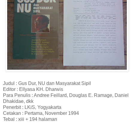
Judul : Gus Dur, NU dan Masyarakat Sipil
Editor : Ellyasa KH. Dharwis
Para Penulis : Andree Feillard, Douglas E. Ramage, Daniel
Dhakidae, dkk
Penerbit : LKiS, Yogyakarta
Cetakan : Pertama, November 1994
Tebal : xiii + 194 halaman