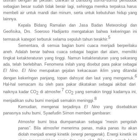
disiram dengan air pikulan. Bahkan di Bandung sumur-sumur penduduk
sebagian besar sudah tidak berair lagi, sehingga mereka terpaksa harus
membeli air untuk mandi dan minum, serta untuk kebutuhan hidup yang
lainnya.
Kepala Bidang Ramalan dan Jasa Badan Meteorologi dan
Geofisika, Drs. Soeroso Hadijanto mengatakan bahwa kekeringan ini
5
termasuk kategori terburuk selama sepuluh tahun terakhir.
Sementara, di semua bagian bumi cuaca menjadi berperilaku
aneh. Adalah benar bahwa cuaca sebagai bagian dari alam, memiliki
tingkat ketakteraturan yang tinggi. Namun ketakteraturan yang sekarang
ada, telah berlebihan. Fenomena inilah yang disebut para pakar sebagai
El Nino
.
El Nino
merupakan gejalan kekacauan iklim yang ditandai
6
dengan kekeringan panjang, topan dahsyat dan laut yang mengamuk.
Hal-hal semacam itu oleh para pakar dikatakan sebagai akibat dari
7
naiknya kadar CO
di atmosfer.
CO
yang semakin tinggi kadarnya ini,
2
2
8
menjadikan suhu bumi menjadi semakin meninggi.
Kemudian, mengenai terjadinya
El Nino
yang disebabkan
panasnya suhu bumi, Syaefudin Simon memberi gambaran:
Atmosfer bumi bisa diumpamakan sebagai “mesin pengolah
panas”. Bila atmosfer menerima panas, maka panas itu akan
diolah menjadi energi kinetik (energi penggerak). Energi kinetik ini