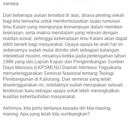
mereka.
Dari beberapa uraian tersebut di atas, dirasa penting sekali
bagi kita bersama untuk menformulasikan suatu rumusan
ilmu Kalam yang mempunyai kemampuan dalam memberi
kejelasan, serta makna mendalam yang relevan dengan
realitas sosial, sehingga keberadaan ilmu Kalam akan dapat
lebih berarti bagi masyarakat. Upaya-upaya ke arah hal ini
sebenarnya sudah mulai dirintis oleh sebagian kalangan
intelektual muslim, misalnya ketika pada pertengahan tahun
1988 yang lalu Lajnah Kajian dan Pengembangan Sumber
Daya Manusia (LKPSM) NU Daerah Istimewa Yogyakarta
menyelenggarakan Seminar Nasional tentang Teologi
Pembangunan di Kaliurang. Dari seminar yang telah
diselenggarakan ini, setidaknya sudah merupakan sebuah
terobosan baru sebagai upaya untuk lebih meningkatkan
kualitas kebertauhidan masyarakat.
Akhirnya, kita perlu bertanya kepada diri kita masing-
masing. Apa yang telah kita sumbangkan?