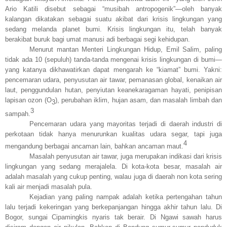
Ario Katili disebut sebagai “musibah antropogenik”—oleh banyak
kalangan dikatakan sebagai suatu akibat dari krisis lingkungan yang
sedang melanda planet bumi. Krisis lingkungan itu, telah banyak
berakibat buruk bagi umat manusi adi berbagai segi kehidupan.
Menurut mantan Menteri Lingkungan Hidup, Emil Salim, paling
tidak ada 10 (sepuluh) tanda-tanda mengenai krisis lingkungan di bumi—
yang katanya dikhawatirkan dapat mengarah ke “kiamat” bumi. Yakni:
pencemaran udara, penyusutan air tawar, pemanasan global, kenaikan air
laut, penggundulan hutan, penyiutan keanekaragaman hayati, penipisan
lapisan ozon (O
), perubahan iklim, hujan asam, dan masalah limbah dan
3
3
sampah.
Pencemaran udara yang mayoritas terjadi di daerah industri di
perkotaan tidak hanya menurunkan kualitas udara segar, tapi juga
4
mengandung berbagai ancaman lain, bahkan ancaman maut.
Masalah penyusutan air tawar, juga merupakan indikasi dari krisis
lingkungan yang sedang merajalela. Di kota-kota besar, masalah air
adalah masalah yang cukup penting, walau juga di daerah non
kota
sering
kali air menjadi masalah pula.
Kejadian yang paling nampak adalah ketika pertengahan tahun
lalu terjadi kekeringan yang berkepanjangan hingga akhir tahun lalu. Di
Bogor, sungai Cipamingkis nyaris tak berair. Di Ngawi sawah harus