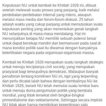
Keputusan NU untuk kembali ke Khittah 1926 ini, dibuat
setelah melewati suatu proses yang panjang, baik melalui
perdebatan-perdebatan internal yang intens, ataupun
melalui mass media dan forum-forum diskusi. 25 tahun
adalah waktu yang cukup panjang untuk memutuskan suatu
keputusan penting yang akan menentukan gerak langkah
NU selanjutnya di masa-masa mendatang. Hal ini
menunjukkan betapa NU memiliki sebuah potensi besar
untuk dapat bersikap mandiri dan bermanuver pada saat di
mana kondisi politik saat itu diwarnai dengan banyaknya
keterlibatan negara pada organisasi-organisasi massa.
Kembali ke Khittah 1926 merupakan suatu langkah strategis
untuk menuju terciptanya civil society, yang merupakan
prasyarat bagi terwujudnya demokrasi. Walaupun banyak
penafsiran tentang komitmen NU ini, tapi yang terpenting
dan perlu dicatat ialah bahwa dengan kembalinya NU ke
Khittah 1926, berarti NU telah memulai suatu lembar baru
untuk menuju dunia pergumulan politik yang berskala
mondial, yang tidak tersekat oleh bingkai-bingkai
primordialisme dan sektarianisme. Sehingga secara implisit
NU tidak akan hanya memikirkan kepentingan satu