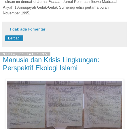
Tulisan ini dimuat di Jurnal
Pentas
, Jurnal Keilmuan Siswa Madrasah
Aliyah 1 Annuqayah Guluk-Guluk Sumenep edisi pertama bulan
November 1995.
Tidak ada komentar:
Berbagi
Sabtu, 01 Juli 1995
Manusia dan Krisis Lingkungan:
Perspektif Ekologi Islami