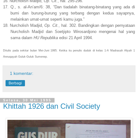
16.
Nurcholish Madjid,
Op. Cit.
, hal. 295-296.
17.
Q., s. al-An’am/6: 38, “Dan tiadalah binatang-binatang yang ada di
bumi dan burung-burung yang terbang dengan kedua sayapnya,
melainkan umat-umat seperti kamu juga.”
18.
Nurcholish Madjid,
Op. Cit.
, hal. 302. Bandingkan dengan pernyataan
Nurcholish Madjid dan Soetjipto Wirosardjono mengenai hal yang
sama dalam
HU Republika
edisi 21 April 1994.
Ditulis pada sekitar bulan Mei-Juni 1995. Ketika itu penulis duduk di kelas 1-A Madrasah Aliyah 1
Annuqayah Guluk-Guluk Sumenep.
1 komentar:
Berbagi
Selasa, 30 Mei 1995
Khittah 1926 dan Civil Society