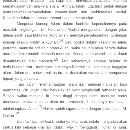
berbicara dalam masalah ritual saja. Islam universal, sarat akan nilai-nilai
kemanusiaan dan nilai-nilai sosial. Artinya, Islam juga turut peduli dengan
permasalahan-permasalahan kemanusiaan dan problematika sosial.
Kehadiran Islam membawa rahmat bagi semesta alam.
Mengenai konsep Islam dalam konteks kepeduliannya pada
masalah lingkungan, Dr. Nurcholish Madjid menguraikan dengan jelas
dalam salah satu bukunya. Nurcholish memulai penjelasannya itu dengan
14
konsep
taskhir
dalam Al-Qur’an.
Segi logika doktrin
taskhir
ini ialah,
pertama, manusia adalah ciptaan Allah; maka seluruh alam berada dalam
martabat lebih rendah daripada manusia. Kedua, alam adalah untuk dapat
15
dimanfaatkan oleh manusia.
Jadi sebenarnya konsep
taskhir
ini
berhubungan erat—meminjam istilahnya Nurcholish—kosmologi
haqqiyah
alam. Dalam arti, bahwa realitas itu tak diciptakan sia-sia dan mempunyai
tujuan yang universal.
Tapi dalam “memanfaatkan” alam ini, manusia haruslah bisa
membatasi diri untuk tidak berkelakuan yang eksploitatif terhadap alam.
Sebab, walau manusia itu lebih tinggi dengan alam, manusia harus
menyadari bahwa seluruh alam ini—termasuk di dalamnya manusia—
16
adalah ciptaan Allah.
Hal ini sudah digambarkan dengan jelas dalam Al-
17
Qur’an.
Dan
last but not least
, tentunya kita harus selalu menyadari akan
status kita sebagai khalifah (“duta”, “wakil”, “pengganti”) Tuhan di bumi.