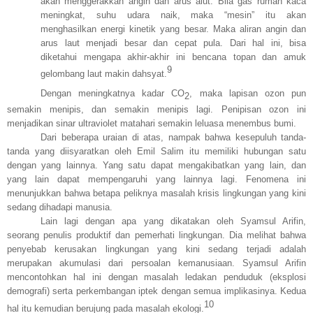
akan menggerakkan angin dan arus alut. Bila gas rumah kaca
meningkat, suhu udara naik, maka “mesin” itu akan
menghasilkan energi kinetik yang besar. Maka aliran angin dan
arus laut menjadi besar dan cepat pula. Dari hal ini, bisa
diketahui mengapa akhir-akhir ini bencana topan dan amuk
9
gelombang laut makin dahsyat.
Dengan meningkatnya kadar CO
, maka lapisan ozon pun
2
semakin menipis, dan semakin menipis lagi. Penipisan ozon ini
menjadikan sinar ultraviolet matahari semakin leluasa menembus bumi.
Dari beberapa uraian di atas, nampak bahwa kesepuluh tanda-
tanda yang diisyaratkan oleh Emil Salim itu memiliki hubungan satu
dengan yang lainnya. Yang satu dapat mengakibatkan yang lain, dan
yang lain dapat mempengaruhi yang lainnya lagi. Fenomena ini
menunjukkan bahwa betapa peliknya masalah krisis lingkungan yang kini
sedang dihadapi manusia.
Lain lagi dengan apa yang dikatakan oleh Syamsul Arifin,
seorang penulis produktif dan pemerhati lingkungan. Dia melihat bahwa
penyebab kerusakan lingkungan yang kini sedang terjadi adalah
merupakan akumulasi dari persoalan kemanusiaan. Syamsul Arifin
mencontohkan hal ini dengan masalah ledakan penduduk (eksplosi
demografi) serta perkembangan iptek dengan semua implikasinya. Kedua
10
hal itu kemudian berujung pada masalah ekologi.