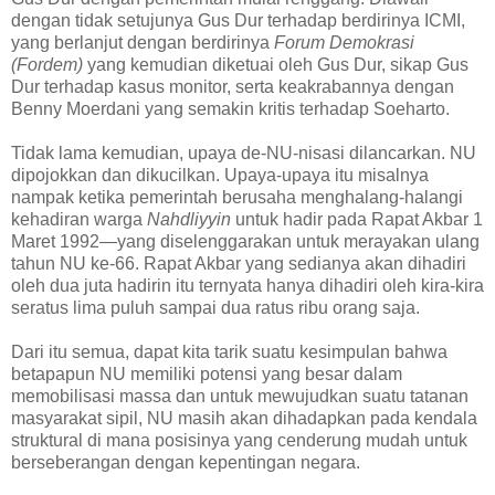
dengan tidak setujunya Gus Dur terhadap berdirinya ICMI,
yang berlanjut dengan berdirinya
Forum Demokrasi
(Fordem)
yang kemudian diketuai oleh Gus Dur, sikap Gus
Dur terhadap kasus monitor, serta keakrabannya dengan
Benny Moerdani yang semakin kritis terhadap Soeharto.
Tidak lama kemudian, upaya de-NU-nisasi dilancarkan. NU
dipojokkan dan dikucilkan. Upaya-upaya itu misalnya
nampak ketika pemerintah berusaha menghalang-halangi
kehadiran warga
Nahdliyyin
untuk hadir pada Rapat Akbar 1
Maret 1992—yang diselenggarakan untuk merayakan ulang
tahun NU ke-66. Rapat Akbar yang sedianya akan dihadiri
oleh dua juta hadirin itu ternyata hanya dihadiri oleh kira-kira
seratus lima puluh sampai dua ratus ribu orang saja.
Dari itu semua, dapat kita tarik suatu kesimpulan bahwa
betapapun NU memiliki potensi yang besar dalam
memobilisasi massa dan untuk mewujudkan suatu tatanan
masyarakat sipil, NU masih akan dihadapkan pada kendala
struktural di mana posisinya yang cenderung mudah untuk
berseberangan dengan kepentingan negara.