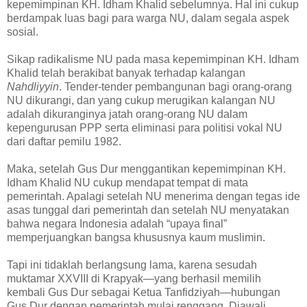
kepemimpinan KH. Idham Khalid sebelumnya. Hal ini cukup
berdampak luas bagi para warga NU, dalam segala aspek
sosial.
Sikap radikalisme NU pada masa kepemimpinan KH. Idham
Khalid telah berakibat banyak terhadap kalangan
Nahdliyyin
. Tender-tender pembangunan bagi orang-orang
NU dikurangi, dan yang cukup merugikan kalangan NU
adalah dikuranginya jatah orang-orang NU dalam
kepengurusan PPP serta eliminasi para politisi vokal NU
dari daftar pemilu 1982.
Maka, setelah Gus Dur menggantikan kepemimpinan KH.
Idham Khalid NU cukup mendapat tempat di mata
pemerintah. Apalagi setelah NU menerima dengan tegas ide
asas tunggal dari pemerintah dan setelah NU menyatakan
bahwa negara Indonesia adalah “upaya final”
memperjuangkan bangsa khususnya kaum muslimin.
Tapi ini tidaklah berlangsung lama, karena sesudah
muktamar XXVIII di Krapyak—yang berhasil memilih
kembali Gus Dur sebagai Ketua Tanfidziyah—hubungan
Gus Dur dengan pemerintah mulai renggang. Diawali