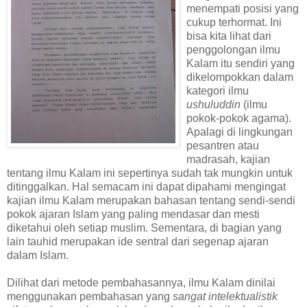
menempati posisi yang
cukup terhormat. Ini
bisa kita lihat dari
penggolongan ilmu
Kalam itu sendiri yang
dikelompokkan dalam
kategori ilmu
ushuluddin
(ilmu
pokok-pokok agama).
Apalagi di lingkungan
pesantren atau
madrasah, kajian
tentang ilmu Kalam ini sepertinya sudah tak mungkin untuk
ditinggalkan. Hal semacam ini dapat dipahami mengingat
kajian ilmu Kalam merupakan bahasan tentang sendi-sendi
pokok ajaran Islam yang paling mendasar dan mesti
diketahui oleh setiap muslim. Sementara, di bagian yang
lain tauhid merupakan ide sentral dari segenap ajaran
dalam Islam.
Dilihat dari metode pembahasannya, ilmu Kalam dinilai
menggunakan pembahasan yang
sangat intelektualistik