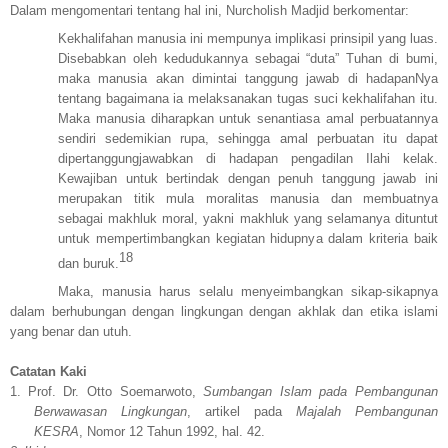
Dalam mengomentari tentang hal ini, Nurcholish Madjid berkomentar:
Kekhalifahan manusia ini mempunya implikasi prinsipil yang luas.
Disebabkan oleh kedudukannya sebagai “duta” Tuhan di bumi,
maka manusia akan dimintai tanggung jawab di hadapanNya
tentang bagaimana ia melaksanakan tugas suci kekhalifahan itu.
Maka manusia diharapkan untuk senantiasa amal perbuatannya
sendiri sedemikian rupa, sehingga amal perbuatan itu dapat
dipertanggungjawabkan di hadapan pengadilan Ilahi kelak.
Kewajiban untuk bertindak dengan penuh tanggung jawab ini
merupakan titik mula moralitas manusia dan membuatnya
sebagai makhluk moral, yakni makhluk yang selamanya dituntut
untuk mempertimbangkan kegiatan hidupnya dalam kriteria baik
18
dan buruk.
Maka, manusia harus selalu menyeimbangkan sikap-sikapnya
dalam berhubungan dengan lingkungan dengan akhlak dan etika islami
yang benar dan utuh.
Catatan Kaki
1.
Prof. Dr. Otto Soemarwoto,
Sumbangan Islam pada Pembangunan
Berwawasan Lingkungan
, artikel pada
Majalah Pembangunan
KESRA
, Nomor 12 Tahun 1992, hal. 42.