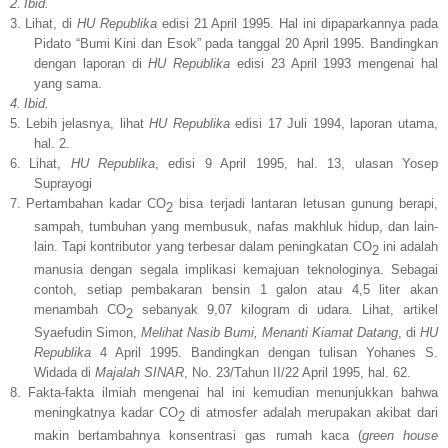
2.
Ibid.
3.
Lihat, di
HU Republika
edisi 21 April 1995. Hal ini dipaparkannya pada
Pidato “Bumi Kini dan Esok” pada tanggal 20 April 1995. Bandingkan
dengan laporan di
HU Republika
edisi 23 April 1993 mengenai hal
yang sama.
4.
Ibid.
5.
Lebih jelasnya, lihat
HU Republika
edisi 17 Juli 1994, laporan utama,
hal. 2.
6.
Lihat,
HU Republika
, edisi 9 April 1995, hal. 13, ulasan Yosep
Suprayogi
7.
Pertambahan kadar CO
bisa terjadi lantaran letusan gunung berapi,
2
sampah, tumbuhan yang membusuk, nafas makhluk hidup, dan lain-
lain. Tapi kontributor yang terbesar dalam peningkatan CO
ini adalah
2
manusia dengan segala implikasi kemajuan teknologinya. Sebagai
contoh, setiap pembakaran bensin 1 galon atau 4,5 liter akan
menambah CO
sebanyak 9,07 kilogram di udara. Lihat, artikel
2
Syaefudin Simon,
Melihat Nasib Bumi, Menanti Kiamat Datang
, di
HU
Republika
4 April 1995. Bandingkan dengan tulisan Yohanes S.
Widada di
Majalah SINAR
, No. 23/Tahun II/22 April 1995, hal. 62.
8.
Fakta-fakta ilmiah mengenai hal ini kemudian menunjukkan bahwa
meningkatnya kadar CO
di atmosfer adalah merupakan akibat dari
2
makin bertambahnya konsentrasi gas rumah kaca (
green house