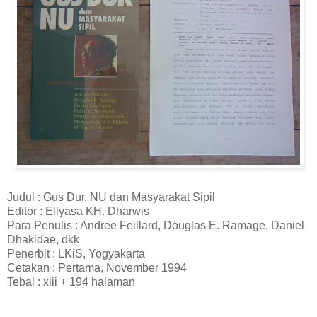
Judul : Gus Dur, NU dan Masyarakat Sipil
Editor : Ellyasa KH. Dharwis
Para Penulis : Andree Feillard, Douglas E. Ramage, Daniel
Dhakidae, dkk
Penerbit : LKiS, Yogyakarta
Cetakan : Pertama, November 1994
Tebal : xiii + 194 halaman