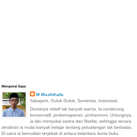
Mengenai Saya
M Mushthafa
Sabajarin, Guluk-Guluk, Sumenep, Indonesia
Dunianya relatif tak banyak warna. Ia cenderung
konservatif, prokemapanan, proharmoni. Untungnya,
ia lalu menyukai sastra dan filsafat, sehingga secara
amatiran ia mulai banyak belajar tentang petualangan tak berbatas.
Di sana ia kemudian terjebak di antara belantara dunia buku.