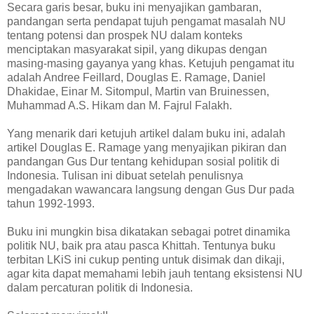
Secara garis besar, buku ini menyajikan gambaran,
pandangan serta pendapat tujuh pengamat masalah NU
tentang potensi dan prospek NU dalam konteks
menciptakan masyarakat sipil, yang dikupas dengan
masing-masing gayanya yang khas. Ketujuh pengamat itu
adalah Andree Feillard, Douglas E. Ramage, Daniel
Dhakidae, Einar M. Sitompul, Martin van Bruinessen,
Muhammad A.S. Hikam dan M. Fajrul Falakh.
Yang menarik dari ketujuh artikel dalam buku ini, adalah
artikel Douglas E. Ramage yang menyajikan pikiran dan
pandangan Gus Dur tentang kehidupan sosial politik di
Indonesia. Tulisan ini dibuat setelah penulisnya
mengadakan wawancara langsung dengan Gus Dur pada
tahun 1992-1993.
Buku ini mungkin bisa dikatakan sebagai potret dinamika
politik NU, baik pra atau pasca Khittah. Tentunya buku
terbitan LKiS ini cukup penting untuk disimak dan dikaji,
agar kita dapat memahami lebih jauh tentang eksistensi NU
dalam percaturan politik di Indonesia.