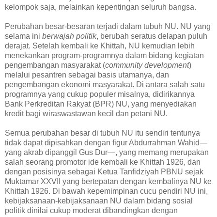
kelompok saja, melainkan kepentingan seluruh bangsa.
Perubahan besar-besaran terjadi dalam tubuh NU. NU yang
selama ini
berwajah politik
, berubah seratus delapan puluh
derajat. Setelah kembali ke Khittah, NU kemudian lebih
menekankan program-programnya dalam bidang kegiatan
pengembangan masyarakat (
community development
)
melalui pesantren sebagai basis utamanya, dan
pengembangan ekonomi masyarakat. Di antara salah satu
programnya yang cukup populer misalnya, didirikannya
Bank Perkreditan Rakyat (BPR) NU, yang menyediakan
kredit bagi wiraswastawan kecil dan petani NU.
Semua perubahan besar di tubuh NU itu sendiri tentunya
tidak dapat dipisahkan dengan figur Abdurrahman Wahid—
yang akrab dipanggil Gus Dur—, yang memang merupakan
salah seorang promotor ide kembali ke Khittah 1926, dan
dengan posisinya sebagai Ketua Tanfidziyah PBNU sejak
Muktamar XXVII yang bertepatan dengan kembalinya NU ke
Khittah 1926. Di bawah kepemimpinan cucu pendiri NU ini,
kebijaksanaan-kebijaksanaan NU dalam bidang sosial
politik dinilai cukup moderat dibandingkan dengan