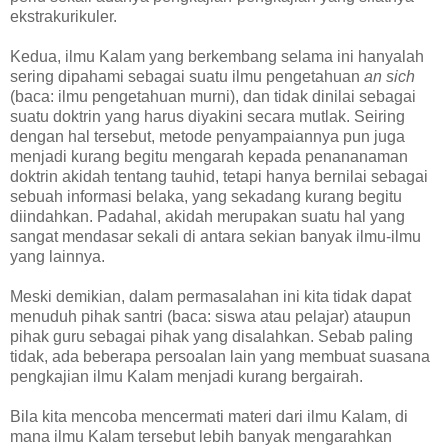
ekstrakurikuler.
Kedua, ilmu Kalam yang berkembang selama ini hanyalah
sering dipahami sebagai suatu ilmu pengetahuan
an sich
(baca: ilmu pengetahuan murni), dan tidak dinilai sebagai
suatu doktrin yang harus diyakini secara mutlak. Seiring
dengan hal tersebut, metode penyampaiannya pun juga
menjadi kurang begitu mengarah kepada penananaman
doktrin akidah tentang tauhid, tetapi hanya bernilai sebagai
sebuah informasi belaka, yang sekadang kurang begitu
diindahkan. Padahal, akidah merupakan suatu hal yang
sangat mendasar sekali di antara sekian banyak ilmu-ilmu
yang lainnya.
Meski demikian, dalam permasalahan ini kita tidak dapat
menuduh pihak santri (baca: siswa atau pelajar) ataupun
pihak guru sebagai pihak yang disalahkan. Sebab paling
tidak, ada beberapa persoalan lain yang membuat suasana
pengkajian ilmu Kalam menjadi kurang bergairah.
Bila kita mencoba mencermati materi dari ilmu Kalam, di
mana ilmu Kalam tersebut lebih banyak mengarahkan