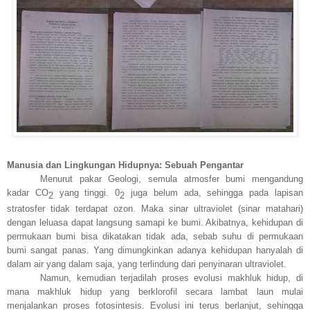
Manusia dan Lingkungan Hidupnya: Sebuah Pengantar
Menurut pakar Geologi, semula atmosfer bumi mengandung
kadar CO
yang tinggi. 0
juga belum ada, sehingga pada lapisan
2
2
stratosfer tidak terdapat ozon. Maka sinar ultraviolet (sinar matahari)
dengan leluasa dapat langsung samapi ke bumi. Akibatnya, kehidupan di
permukaan bumi bisa dikatakan tidak ada, sebab suhu di permukaan
bumi sangat panas. Yang dimungkinkan adanya kehidupan hanyalah di
dalam air yang dalam saja, yang terlindung dari penyinaran ultraviolet.
Namun, kemudian terjadilah proses evolusi makhluk hidup, di
mana makhluk hidup yang berklorofil secara lambat laun mulai
menjalankan proses fotosintesis. Evolusi ini terus berlanjut, sehingga