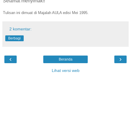
Selamat menyimak!!
Tulisan ini dimuat di Majalah AULA edisi Mei 1995.
2 komentar:
Berbagi
‹
›
Beranda
Lihat versi web