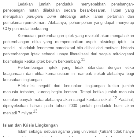
Ledakan jumlah penduduk, menyebabkan penebangan-
penebangan hutan dilakukan secara besar-besaran. Hutan yang
merupakan
paru-paru bumi
ditebangi untuk lahan pertanian dan
pemukiman-pemukiman. Akibatnya, pohon-pohon yang dapat menyerap
CO
pun mulai berkurang.
2
Kemudian, perkembangan iptek yang revolutif akan mengabaikan
perkembangan etika yang mempersoalkan aspek aksiologi iptek itu
sendiri. Ini adalah fenomena paradoksal bila dilihat dari motivasi historis
perkembangan iptek sebagai upaya liberalisasi dari segala mitologisasi
11
kosmologis ketika iptek belum berkembang.
Perkembangan iptek yang tidak dilandasi dengan etika
keagamaan dan etika kemanusiaan ini nampak sekali akibatnya bagi
kerusakan lingkungan.
Efek-efek negatif dari kerusakan lingkungan ketika jumlah
manusia terbatas, kurang begitu kentara. Tetapi ketika jumlah manusia
12
semakin banyak maka akibatnya akan sangat kentara sekali.
Padahal,
diproyeksikan bahwa pada tahun 2000 jumlah penduduk bumi akan
13
menjadi 7 milyar.
Islam dan Krisis Lingkungan
Islam sebagai sebuah agama yang universal (
kaffah
) tidak hanya