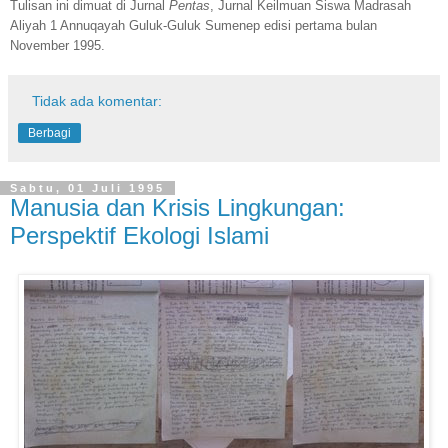
Tulisan ini dimuat di Jurnal
Pentas
, Jurnal Keilmuan Siswa Madrasah
Aliyah 1 Annuqayah Guluk-Guluk Sumenep edisi pertama bulan
November 1995.
Tidak ada komentar:
Berbagi
Sabtu, 01 Juli 1995
Manusia dan Krisis Lingkungan:
Perspektif Ekologi Islami