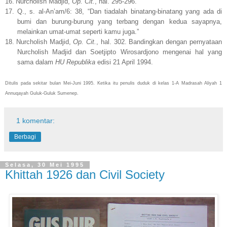
16.
Nurcholish Madjid,
Op. Cit.
, hal. 295-296.
17.
Q., s. al-An’am/6: 38, “Dan tiadalah binatang-binatang yang ada di
bumi dan burung-burung yang terbang dengan kedua sayapnya,
melainkan umat-umat seperti kamu juga.”
18.
Nurcholish Madjid,
Op. Cit.
, hal. 302. Bandingkan dengan pernyataan
Nurcholish Madjid dan Soetjipto Wirosardjono mengenai hal yang
sama dalam
HU Republika
edisi 21 April 1994.
Ditulis pada sekitar bulan Mei-Juni 1995. Ketika itu penulis duduk di kelas 1-A Madrasah Aliyah 1
Annuqayah Guluk-Guluk Sumenep.
1 komentar:
Berbagi
Selasa, 30 Mei 1995
Khittah 1926 dan Civil Society