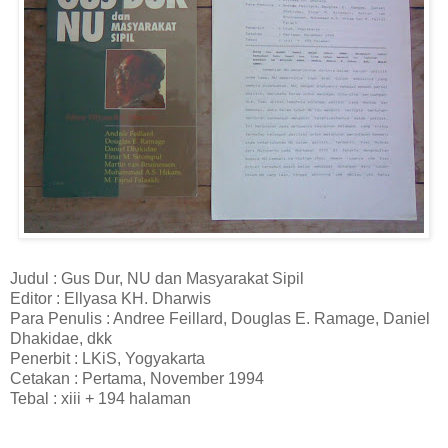
Judul : Gus Dur, NU dan Masyarakat Sipil
Editor : Ellyasa KH. Dharwis
Para Penulis : Andree Feillard, Douglas E. Ramage, Daniel
Dhakidae, dkk
Penerbit : LKiS, Yogyakarta
Cetakan : Pertama, November 1994
Tebal : xiii + 194 halaman