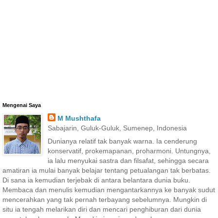
Mengenai Saya
M Mushthafa
Sabajarin, Guluk-Guluk, Sumenep, Indonesia
Dunianya relatif tak banyak warna. Ia cenderung
konservatif, prokemapanan, proharmoni. Untungnya,
ia lalu menyukai sastra dan filsafat, sehingga secara
amatiran ia mulai banyak belajar tentang petualangan tak berbatas.
Di sana ia kemudian terjebak di antara belantara dunia buku.
Membaca dan menulis kemudian mengantarkannya ke banyak sudut
mencerahkan yang tak pernah terbayang sebelumnya. Mungkin di
situ ia tengah melarikan diri dan mencari penghiburan dari dunia