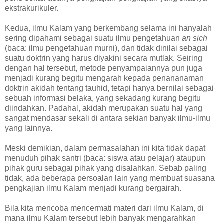
ekstrakurikuler.
Kedua, ilmu Kalam yang berkembang selama ini hanyalah
sering dipahami sebagai suatu ilmu pengetahuan
an sich
(baca: ilmu pengetahuan murni), dan tidak dinilai sebagai
suatu doktrin yang harus diyakini secara mutlak. Seiring
dengan hal tersebut, metode penyampaiannya pun juga
menjadi kurang begitu mengarah kepada penananaman
doktrin akidah tentang tauhid, tetapi hanya bernilai sebagai
sebuah informasi belaka, yang sekadang kurang begitu
diindahkan. Padahal, akidah merupakan suatu hal yang
sangat mendasar sekali di antara sekian banyak ilmu-ilmu
yang lainnya.
Meski demikian, dalam permasalahan ini kita tidak dapat
menuduh pihak santri (baca: siswa atau pelajar) ataupun
pihak guru sebagai pihak yang disalahkan. Sebab paling
tidak, ada beberapa persoalan lain yang membuat suasana
pengkajian ilmu Kalam menjadi kurang bergairah.
Bila kita mencoba mencermati materi dari ilmu Kalam, di
mana ilmu Kalam tersebut lebih banyak mengarahkan