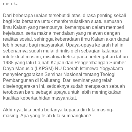
mereka.
Dari beberapa uraian tersebut di atas, dirasa penting sekali
bagi kita bersama untuk menformulasikan suatu rumusan
ilmu Kalam yang mempunyai kemampuan dalam memberi
kejelasan, serta makna mendalam yang relevan dengan
realitas sosial, sehingga keberadaan ilmu Kalam akan dapat
lebih berarti bagi masyarakat. Upaya-upaya ke arah hal ini
sebenarnya sudah mulai dirintis oleh sebagian kalangan
intelektual muslim, misalnya ketika pada pertengahan tahun
1988 yang lalu Lajnah Kajian dan Pengembangan Sumber
Daya Manusia (LKPSM) NU Daerah Istimewa Yogyakarta
menyelenggarakan Seminar Nasional tentang Teologi
Pembangunan di Kaliurang. Dari seminar yang telah
diselenggarakan ini, setidaknya sudah merupakan sebuah
terobosan baru sebagai upaya untuk lebih meningkatkan
kualitas kebertauhidan masyarakat.
Akhirnya, kita perlu bertanya kepada diri kita masing-
masing. Apa yang telah kita sumbangkan?