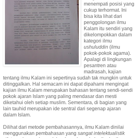
menempati posisi yang
cukup terhormat. Ini
bisa kita lihat dari
penggolongan ilmu
Kalam itu sendiri yang
dikelompokkan dalam
kategori ilmu
ushuluddin
(ilmu
pokok-pokok agama).
Apalagi di lingkungan
pesantren atau
madrasah, kajian
tentang ilmu Kalam ini sepertinya sudah tak mungkin untuk
ditinggalkan. Hal semacam ini dapat dipahami mengingat
kajian ilmu Kalam merupakan bahasan tentang sendi-sendi
pokok ajaran Islam yang paling mendasar dan mesti
diketahui oleh setiap muslim. Sementara, di bagian yang
lain tauhid merupakan ide sentral dari segenap ajaran
dalam Islam.
Dilihat dari metode pembahasannya, ilmu Kalam dinilai
menggunakan pembahasan yang
sangat intelektualistik