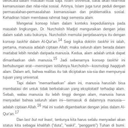
berbicara dalam masalah ritual saja. Islam universal, sarat akan nilai-nilai
kemanusiaan dan nilai-nilai sosial. Artinya, Islam juga turut peduli dengan
permasalahan-permasalahan kemanusiaan dan problematika sosial.
Kehadiran Islam membawa rahmat bagi semesta alam.
Mengenai konsep Islam dalam konteks kepeduliannya pada
masalah lingkungan, Dr. Nurcholish Madjid menguraikan dengan jelas
dalam salah satu bukunya. Nurcholish memulai penjelasannya itu dengan
14
konsep
taskhir
dalam Al-Qur’an.
Segi logika doktrin
taskhir
ini ialah,
pertama, manusia adalah ciptaan Allah; maka seluruh alam berada dalam
martabat lebih rendah daripada manusia. Kedua, alam adalah untuk dapat
15
dimanfaatkan oleh manusia.
Jadi sebenarnya konsep
taskhir
ini
berhubungan erat—meminjam istilahnya Nurcholish—kosmologi
haqqiyah
alam. Dalam arti, bahwa realitas itu tak diciptakan sia-sia dan mempunyai
tujuan yang universal.
Tapi dalam “memanfaatkan” alam ini, manusia haruslah bisa
membatasi diri untuk tidak berkelakuan yang eksploitatif terhadap alam.
Sebab, walau manusia itu lebih tinggi dengan alam, manusia harus
menyadari bahwa seluruh alam ini—termasuk di dalamnya manusia—
16
adalah ciptaan Allah.
Hal ini sudah digambarkan dengan jelas dalam Al-
17
Qur’an.
Dan
last but not least
, tentunya kita harus selalu menyadari akan
status kita sebagai khalifah (“duta”, “wakil”, “pengganti”) Tuhan di bumi.