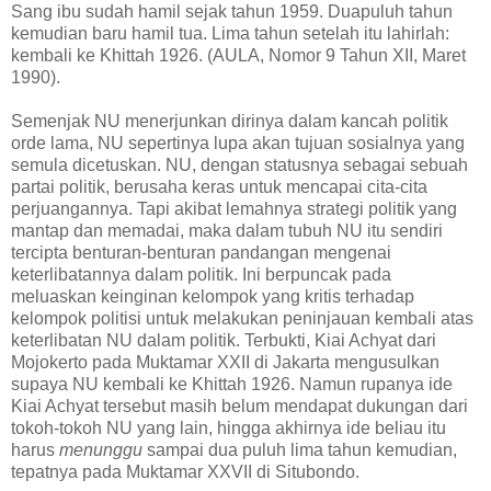
Sang ibu sudah hamil sejak tahun 1959. Duapuluh tahun
kemudian baru hamil tua. Lima tahun setelah itu lahirlah:
kembali ke Khittah 1926. (AULA, Nomor 9 Tahun XII, Maret
1990).
Semenjak NU menerjunkan dirinya dalam kancah politik
orde lama, NU sepertinya lupa akan tujuan sosialnya yang
semula dicetuskan. NU, dengan statusnya sebagai sebuah
partai politik, berusaha keras untuk mencapai cita-cita
perjuangannya. Tapi akibat lemahnya strategi politik yang
mantap dan memadai, maka dalam tubuh NU itu sendiri
tercipta benturan-benturan pandangan mengenai
keterlibatannya dalam politik. Ini berpuncak pada
meluaskan keinginan kelompok yang kritis terhadap
kelompok politisi untuk melakukan peninjauan kembali atas
keterlibatan NU dalam politik. Terbukti, Kiai Achyat dari
Mojokerto pada Muktamar XXII di Jakarta mengusulkan
supaya NU kembali ke Khittah 1926. Namun rupanya ide
Kiai Achyat tersebut masih belum mendapat dukungan dari
tokoh-tokoh NU yang lain, hingga akhirnya ide beliau itu
harus
menunggu
sampai dua puluh lima tahun kemudian,
tepatnya pada Muktamar XXVII di Situbondo.