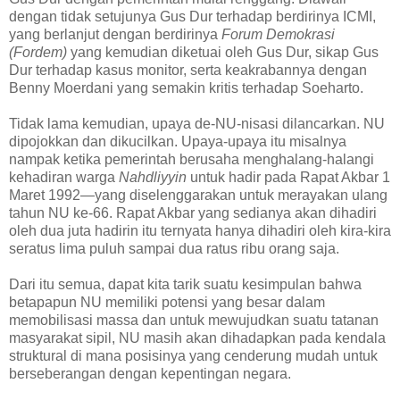
dengan tidak setujunya Gus Dur terhadap berdirinya ICMI,
yang berlanjut dengan berdirinya
Forum Demokrasi
(Fordem)
yang kemudian diketuai oleh Gus Dur, sikap Gus
Dur terhadap kasus monitor, serta keakrabannya dengan
Benny Moerdani yang semakin kritis terhadap Soeharto.
Tidak lama kemudian, upaya de-NU-nisasi dilancarkan. NU
dipojokkan dan dikucilkan. Upaya-upaya itu misalnya
nampak ketika pemerintah berusaha menghalang-halangi
kehadiran warga
Nahdliyyin
untuk hadir pada Rapat Akbar 1
Maret 1992—yang diselenggarakan untuk merayakan ulang
tahun NU ke-66. Rapat Akbar yang sedianya akan dihadiri
oleh dua juta hadirin itu ternyata hanya dihadiri oleh kira-kira
seratus lima puluh sampai dua ratus ribu orang saja.
Dari itu semua, dapat kita tarik suatu kesimpulan bahwa
betapapun NU memiliki potensi yang besar dalam
memobilisasi massa dan untuk mewujudkan suatu tatanan
masyarakat sipil, NU masih akan dihadapkan pada kendala
struktural di mana posisinya yang cenderung mudah untuk
berseberangan dengan kepentingan negara.