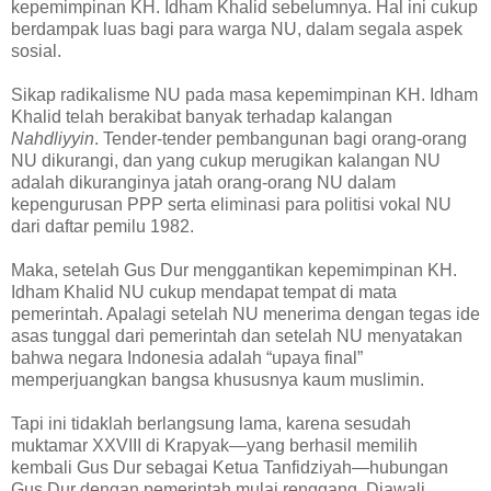
kepemimpinan KH. Idham Khalid sebelumnya. Hal ini cukup
berdampak luas bagi para warga NU, dalam segala aspek
sosial.
Sikap radikalisme NU pada masa kepemimpinan KH. Idham
Khalid telah berakibat banyak terhadap kalangan
Nahdliyyin
. Tender-tender pembangunan bagi orang-orang
NU dikurangi, dan yang cukup merugikan kalangan NU
adalah dikuranginya jatah orang-orang NU dalam
kepengurusan PPP serta eliminasi para politisi vokal NU
dari daftar pemilu 1982.
Maka, setelah Gus Dur menggantikan kepemimpinan KH.
Idham Khalid NU cukup mendapat tempat di mata
pemerintah. Apalagi setelah NU menerima dengan tegas ide
asas tunggal dari pemerintah dan setelah NU menyatakan
bahwa negara Indonesia adalah “upaya final”
memperjuangkan bangsa khususnya kaum muslimin.
Tapi ini tidaklah berlangsung lama, karena sesudah
muktamar XXVIII di Krapyak—yang berhasil memilih
kembali Gus Dur sebagai Ketua Tanfidziyah—hubungan
Gus Dur dengan pemerintah mulai renggang. Diawali