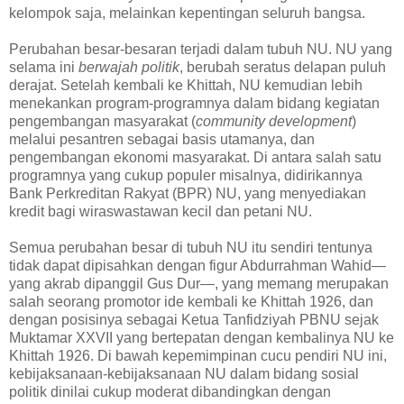
kelompok saja, melainkan kepentingan seluruh bangsa.
Perubahan besar-besaran terjadi dalam tubuh NU. NU yang
selama ini
berwajah politik
, berubah seratus delapan puluh
derajat. Setelah kembali ke Khittah, NU kemudian lebih
menekankan program-programnya dalam bidang kegiatan
pengembangan masyarakat (
community development
)
melalui pesantren sebagai basis utamanya, dan
pengembangan ekonomi masyarakat. Di antara salah satu
programnya yang cukup populer misalnya, didirikannya
Bank Perkreditan Rakyat (BPR) NU, yang menyediakan
kredit bagi wiraswastawan kecil dan petani NU.
Semua perubahan besar di tubuh NU itu sendiri tentunya
tidak dapat dipisahkan dengan figur Abdurrahman Wahid—
yang akrab dipanggil Gus Dur—, yang memang merupakan
salah seorang promotor ide kembali ke Khittah 1926, dan
dengan posisinya sebagai Ketua Tanfidziyah PBNU sejak
Muktamar XXVII yang bertepatan dengan kembalinya NU ke
Khittah 1926. Di bawah kepemimpinan cucu pendiri NU ini,
kebijaksanaan-kebijaksanaan NU dalam bidang sosial
politik dinilai cukup moderat dibandingkan dengan