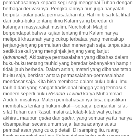
pembahasannya kepada segi-segi mengenai Tuhan dengan
berbagai derivasinya. Pengkajiannya pun juga hanyalah
berputar-putar pada permasalahan itu. Hal ini bisa kita lihat
dari buku-buku tentang ilmu Kalam yang beredar di
kalangan masyarakat muslim. Nurcholish Madjid
berpendapat bahwa kajian tentang ilmu Kalam hanya
meliputi khazanah yang cukup terbatas, yang mencakup
jenjang-jenjang permulaan dan menengah saja, tanpa atau
sedikit sekali yang menginjak jenjang yang lanjut
(
advanced
). Akibatnya permasalahan yang dibahas dalam
buku-buku tentang tauhid yang beredar kebanyakan hampir
tidak jauh berbeda. Dalam artian, materi yang dibahas tetap
itu-itu saja, berkisar antara permasalahan-permasalahan
mendasar saja. Kita bisa membaca dalam buku-buku ilmu
tauhid dari yang sangat tradisional hingga yang termasuk
modern seperti buku
Risalah Tawhid
karya Muhammad
Abduh, misalnya. Materi pembahasannya bisa dipastikan
membahas tentang hukum akal—sebagai pengantar, sifat-
sifat Tuhan dan Rasul, malaikat, kitab-kitab wahyu, hari
akhirat, maupun
qadla
dan
qadar
, yang semuanya itu hanya
disampaikan secara umum saja, tanpa adanya suatu
pembahasan yang cukup detail. Di samping itu, ruang