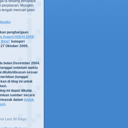
ga ia sedang berupaya
 perjalanan. Mungkin
tru tengah mencari jalan
ngkapku
tkan penghargaan
og Award (ISBA) 2009
g Blog"
kategori
 27 Oktober 2009.
ada bulan Desember 2004.
rtanggal sebelum waktu
i ditulis/disusun sesuai
nerbitan (tanggal
kan di blog ini untuk
asi.
log ini dapat dikutip
mkan sumber secara
termasuk dalam
tindak
asi)
.
sts Last 30 Days