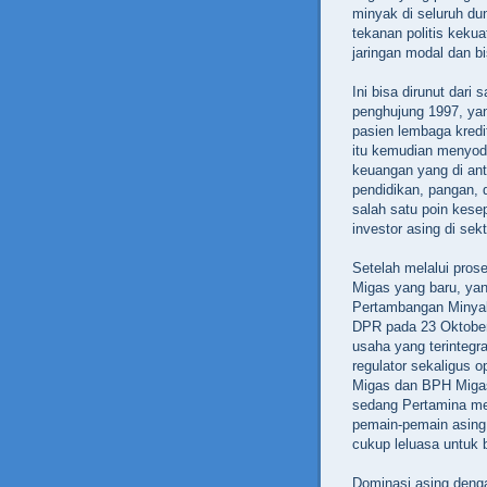
minyak di seluruh d
tekanan politis kek
jaringan modal dan b
Ini bisa dirunut dari
penghujung 1997, ya
pasien lembaga kredi
itu kemudian menyodo
keuangan yang di an
pendidikan, pangan, d
salah satu poin kes
investor asing di sekt
Setelah melalui pros
Migas yang baru, ya
Pertambangan Minyak
DPR pada 23 Oktober 
usaha yang terintegra
regulator sekaligus o
Migas dan BPH Migas 
sedang Pertamina men
pemain-pemain asing
cukup leluasa untuk b
Dominasi asing deng