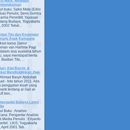
si Mata: Melawan
mbungkaman
ul buku: Saksi Mata (Edisi
ua) Penulis: Seno Gumira
darma Penerbit: Yayasan
tang Budaya, Yogyakarta
 2002 Tebal...
tian Tito dan Kenangan
orang Anak Kampung
strasi karya Zainur
hman van Hamme Pagi
, dalam sisa suasana tahun
u, saya mendapat berita
astian Tito, ...
Sari, Kiai Basyir, &
akat Mendisiplinkan Jiwa
Ahmad Basyir Abdullah
jad - foto tahun 2011. Ada
u penggalan kisah yang
arik tentang al-Sari al-
fi bes...
aspadai Bahaya Laten
dia
ul Buku : Analisis
ana: Pengantar Analisis
s Media Penulis : Eriyanto
erbit : LKiS, Yogyakarta
 April 2001 Teb...