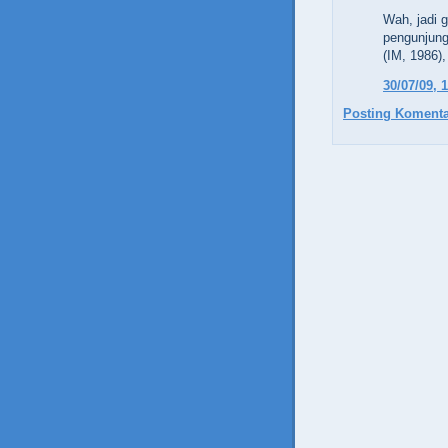
Wah, jadi 
pengunjung"
(IM, 1986),
30/07/09, 
Posting Komenta