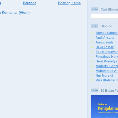
u
Beranda
Posting Lama
Cari Blog In
g Komentar (Atom)
Blogroll
Ahmad Sahida
Andi Arsana
Annuqayah
Dewi Lestari
Eka Kurniawa
Faustinus Han
Heru Prasetya
Madaris 3 Ann
Muhammad Al-
Nur Mursidi
Rika Iffati Fari
10 Bulan P