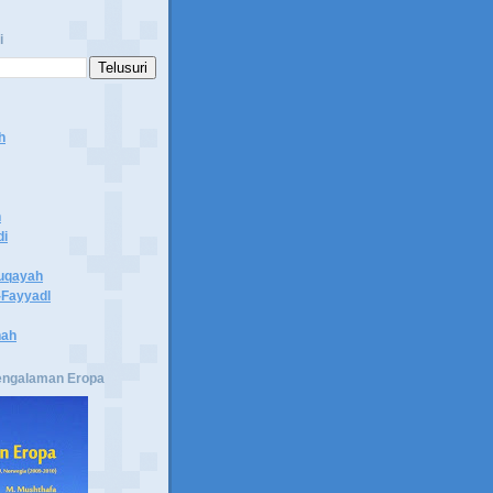
i
h
n
di
uqayah
Fayyadl
hah
engalaman Eropa