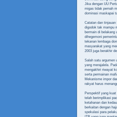
Jika dengan UU Perta
migas tidak pernah 
dominasi maskapai ta
Catatan dan tinjauan
digodok tak mampu m
bermain di belakang 
dihegemoni pemerint
tekanan lembaga don
masyarakat yang me
2003 juga berakhir d
Salah satu argumen 
yang merajalela. Pad
mengakhiri riwayat ko
serta permainan mafia
Mekanisme impor da
rakyat harus menang
Perspektif yang kuat
telah berimplikasi p
ketahanan dan kedaul
berkaitan dengan haj
spekulasi para pelak
ITB yang juga mant