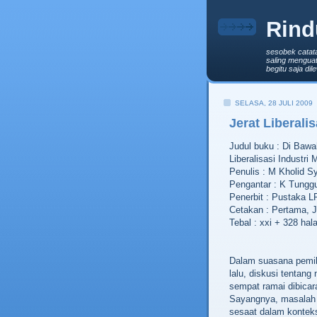
Rind
sesobek catat
saling menguat
begitu saja di
SELASA, 28 JULI 2009
Jerat Liberali
Judul buku : Di Bawa
Liberalisasi Industri 
Penulis : M Kholid Sy
Pengantar : K Tunggul
Penerbit : Pustaka L
Cetakan : Pertama, J
Tebal : xxi + 328 ha
Dalam suasana pemil
lalu, diskusi tentang
sempat ramai dibicar
Sayangnya, masalah t
sesaat dalam kontek