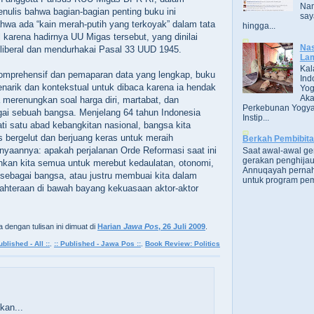
Nam
enulis bahwa bagian-bagian penting buku ini
say
hwa ada “kain merah-putih yang terkoyak” dalam tata
hingga...
l karena hadirnya UU Migas tersebut, yang dinilai
Nas
liberal dan mendurhakai Pasal 33 UUD 1945.
Lam
Kal
komprehensif dan pemaparan data yang lengkap, buku
Ind
enarik dan kontekstual untuk dibaca karena ia hendak
Yog
Aka
merenungkan soal harga diri, martabat, dan
Perkebunan Yogya
gai sebuah bangsa. Menjelang 64 tahun Indonesia
Instip...
i satu abad kebangkitan nasional, bangsa kita
 bergelut dan berjuang keras untuk meraih
Berkah Pembibit
nyaannya: apakah perjalanan Orde Reformasi saat ini
Saat awal-awal g
gerakan penghijau
kan kita semua untuk merebut kedaulatan, otonomi,
Annuqayah perna
 sebagai bangsa, atau justru membuai kita dalam
untuk program pem
jahteraan di bawah bayang kekuasaan aktor-aktor
a dengan tulisan ini dimuat di
Harian
Jawa Pos
, 26 Juli 2009
.
ublished - All ::
,
:: Published - Jawa Pos ::
,
Book Review: Politics
an...