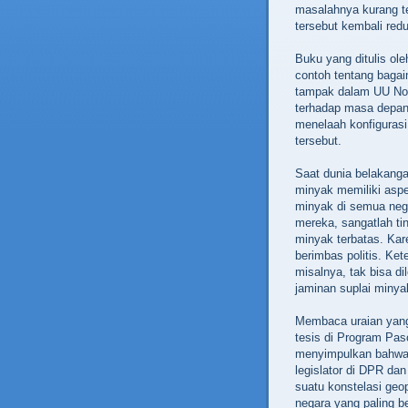
masalahnya kurang te
tersebut kembali redu
Buku yang ditulis ol
contoh tentang bagai
tampak dalam UU No 
terhadap masa depan 
menelaah konfigurasi
tersebut.
Saat dunia belakangan
minyak memiliki aspe
minyak di semua neg
mereka, sangatlah ti
minyak terbatas. Kar
berimbas politis. Ket
misalnya, tak bisa d
jaminan suplai minya
Membaca uraian yang
tesis di Program Pas
menyimpulkan bahwa 
legislator di DPR dan
suatu konstelasi ge
negara yang paling be