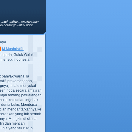
 untuk saling mengingatkan,
p berharga untuk tidak
Saya
M Mushthafa
bajarin, Guluk-Guluk,
menep, Indonesia
ak banyak warna. Ia
atif, prokemapanan,
gnya, ia lalu menyukai
t, sehingga secara amatiran
lajar tentang petualangan
ana ia kemudian terjebak
ra dunia buku. Membaca
dian mengantarkannya ke
cerahkan yang tak pernah
ya. Mungkin di situ ia
iri dan mencari
dunia yang tak cukup