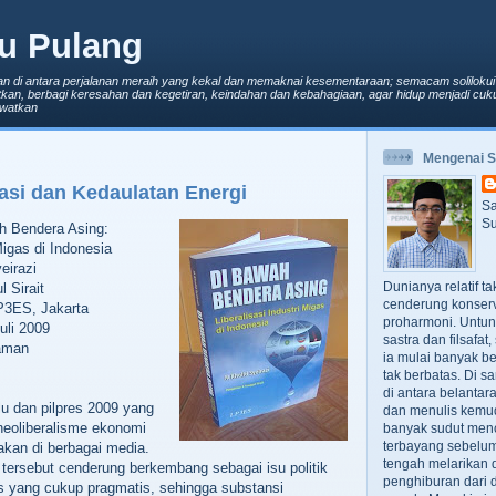
u Pulang
an di antara perjalanan meraih yang kekal dan memaknai kesementaraan; semacam solilokui
kan, berbagi keresahan dan kegetiran, keindahan dan kebahagiaan, agar hidup menjadi cuku
lewatkan
Mengenai 
sasi dan Kedaulatan Energi
Sa
Su
h Bendera Asing:
Migas di Indonesia
eirazi
Dunianya relatif t
 Sirait
cenderung konserv
P3ES, Jakarta
proharmoni. Untun
uli 2009
sastra dan filsafa
laman
ia mulai banyak be
tak berbatas. Di s
di antara belanta
u dan pilpres 2009 yang
dan menulis kemu
 neoliberalisme ekonomi
banyak sudut men
terbayang sebelumn
akan di berbagai media.
tengah melarikan d
ersebut cenderung berkembang sebagai isu politik
penghiburan dari 
s yang cukup pragmatis, sehingga substansi