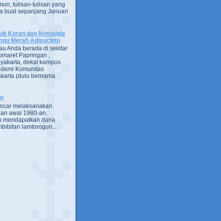
un, tulisan-tulisan yang
a buat sepanjang Januari
ib Koran dan Nostalgia
pu Merah Adisucipto
au Anda berada di sekitar
omaret Papringan ,
yakarta, dekat kampus
demi Komunitas
karta (dulu bernama
an
encar melaksanakan
an awal 1980-an,
h mendapatkan dana
bibitan lamtorogun...