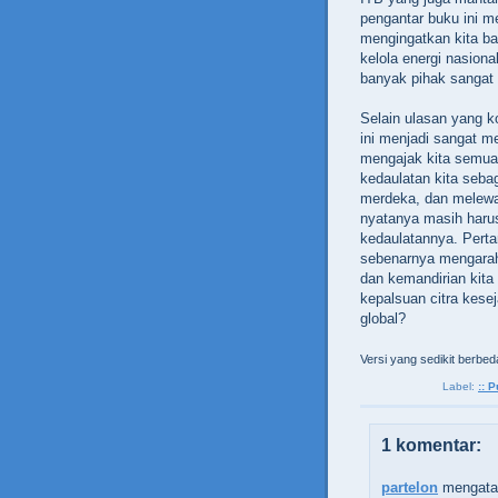
pengantar buku ini m
mengingatkan kita ba
kelola energi nasiona
banyak pihak sangat 
Selain ulasan yang 
ini menjadi sangat m
mengajak kita semua 
kedaulatan kita seba
merdeka, dan melewat
nyatanya masih harus
kedaulatannya. Perta
sebenarnya mengarah
dan kemandirian kita
kepalsuan citra kese
global?
Versi yang sedikit berbed
Label:
:: P
1 komentar:
partelon
mengatak