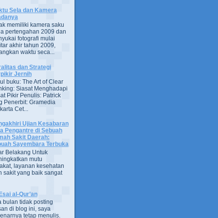
tu Sela dan Kamera
adanya
ak memiliki kamera saku
a pertengahan 2009 dan
yukai fotografi mulai
itar akhir tahun 2009,
ngkan waktu seca...
alitas dan Strategi
pikir Jernih
ul buku: The Art of Clear
nking: Siasat Menghadapi
at Pikir Penulis: Patrick
g Penerbit: Gramedia
arta Cet...
gakhiri Ujian Kesabaran
a Pengantre di Sebuah
ah Sakit Daerah:
uah Sayembara Terbuka
ar Belakang Untuk
ingkatkan mutu
kat, layanan kesehatan
 sakit yang baik sangat
Esai al-Qur’an
 bulan tidak posting
san di blog ini, saya
enarnya tetap menulis.