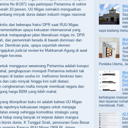
mina No 8/1971 saja partisipasi Pertamina di sektor
Wak
meraih 10 persen, UU Migas semakin menguatkan
Se
mbang minyak dunia dalam industri migas nasional.
Sej
pad
men
 kritis dari beberapa fraksi DPR saat RUU Migas
sek
ementahkan upaya kekuatan internasional yang
saya kadang melua
untuk melapangkan jalan liberalisasi migas ini. DPR
Mor
ah, dan pemerintah berada di bawah dominasi dan
Ber
or. Demikian pula, upaya sejumlah elemen
Jud
ngajukan
judicial review
ke Mahkamah Agung di awal
Thi
engan kecewa.
Ses
Kin
Pustaka Utama, Jak
untuk menggusur wewenang Pertamina adalah korupsi
ahal, penghapusan monopoli Pertamina terbukti tak
Men
rupsi di badan usaha ini. Inefisiensi birokrasi baru
Par
Rum
 dan calo minyak hingga kini sulit diatasi.
Seb
n cengkeraman mafia minyak membuat negara dan
Lat
gung harga BBM yang lebih mahal.
men
kehidupan masyara
dan layanan rumah
 yang ditonjolkan buku ini adalah bahwa UU Migas
mendesak. Fakt...
ada rapuhnya kekuasaan negara untuk menjaga
atan energi sehingga komoditas strategis yang
42 
at hidup orang banyak ini terjerat dalam mangsa
Dua
u bisnis dunia. K Tunggul Sirait, pensiunan Guru Besar
tuli
seb
an anggota Pansus RUU Migas DPR RI, dalam