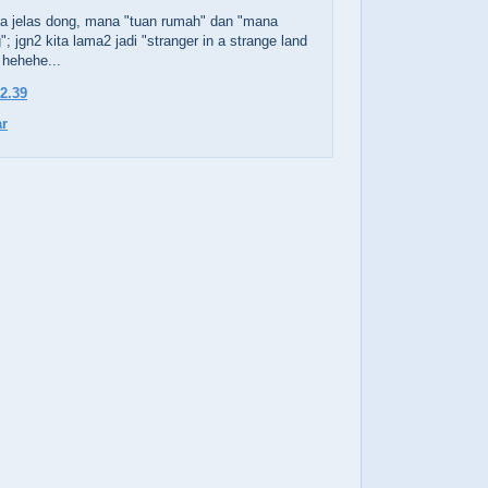
ga jelas dong, mana "tuan rumah" dan "mana
; jgn2 kita lama2 jadi "stranger in a strange land
 hehehe...
12.39
r