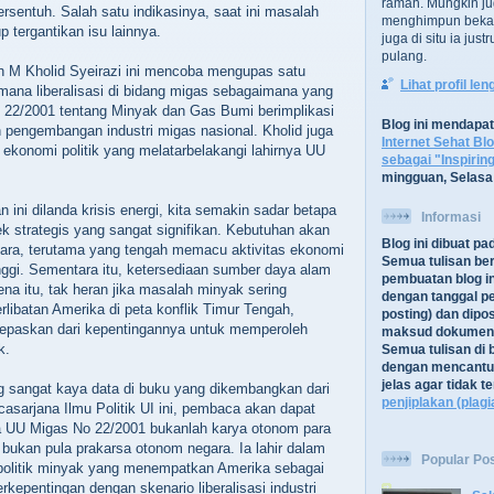
ramah. Mungkin ju
rsentuh. Salah satu indikasinya, saat ini masalah
menghimpun bekal
p tergantikan isu lainnya.
juga di situ ia jus
pulang.
eh M Kholid Syeirazi ini mencoba mengupas satu
Lihat profil le
mana liberalisasi di bidang migas sebagaimana yang
22/2001 tentang Minyak dan Gas Bumi berimplikasi
Blog ini mendapa
pengembangan industri migas nasional. Kholid juga
Internet Sehat Bl
 ekonomi politik yang melatarbelakangi lahirnya UU
sebagai "Inspirin
mingguan, Selasa
 ini dilanda krisis energi, kita semakin sadar betapa
Informasi
k strategis yang sangat signifikan. Kebutuhan akan
Blog ini dibuat p
ara, terutama yang tengah memacu aktivitas ekonomi
Semua tulisan be
nggi. Sementara itu, ketersediaan sumber daya alam
pembuatan blog in
ena itu, tak heran jika masalah minyak sering
dengan tanggal pe
erlibatan Amerika di peta konflik Timur Tengah,
posting) dan dipos
ilepaskan dari kepentingannya untuk memperoleh
maksud dokument
k.
Semua tulisan di b
dengan mencantu
jelas agar tidak 
 sangat kaya data di buku yang dikembangkan dari
penjiplakan (plagi
casarjana Ilmu Politik UI ini, pembaca akan dapat
UU Migas No 22/2001 bukanlah karya otonom para
 bukan pula prakarsa otonom negara. Ia lahir dalam
Popular Po
opolitik minyak yang menempatkan Amerika sebagai
rkepentingan dengan skenario liberalisasi industri