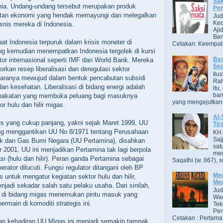
Sak
unia. Undang-undang tersebut merupakan produk
Pe
uatan ekonomi yang hendak memayungi dan melegalkan
Jud
Ked
isnis mereka di Indonesia.
Aji
Ben
 saat Indonesia terpuruk dalam krisis moneter di
Cetakan: Keempat,
ng kemudian menempatkan Indonesia tergolek di kursi
Bas
tor internasional seperti IMF dan World Bank. Mereka
Se
rkan resep liberalisasi dan deregulasi sektor
Ilu
taranya mewujud dalam bentuk pencabutan subsidi
Ra
an kesehatan. Liberalisasi di bidang energi adalah
itu
bar
epakatan yang membuka peluang bagi masuknya
yang mengejutkan. B
or hulu dan hilir migas.
Al-
es yang cukup panjang, yakni sejak Maret 1999, UU
Tir
ng menggantikan UU No 8/1971 tentang Perusahaan
KH 
Saj
 dan Gas Bumi Negara (UU Pertamina), disahkan
sat
2001. UU ini menjadikan Pertamina tak lagi berpola
men
si (hulu dan hilir). Peran ganda Pertamina sebagai
Saqathi (w. 867), su
perator dilucuti. Fungsi regulator ditangani oleh BP
Mew
untuk mengatur kegiatan sektor hulu dan hilir,
Me
jadi sekadar salah satu pelaku usaha. Dari sinilah,
Jud
 di bidang migas menemukan pintu masuk yang
Wac
ermain di komoditi strategis ini.
Tek
Pen
Cetakan : Pertama,
an kehadiran UU Migas ini menjadi semakin tampak.